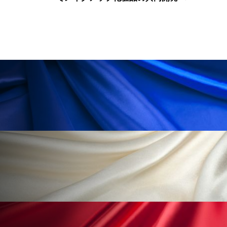
冷え性改善
加工アプリ
加工フィルター
加工顔
労働環境
国内市場
国際市場
地政学リスク
外出控え
夜 スキンケア 香り
孤独
巡らせるケア
巡りケア
差別化
廃棄ロス
成分
技術経営
技術転用
抗酸化
抗酸化ケア
断食
新商品
日中関係
日焼け止め
時間制限食
東洋医学
梅雨
棚卸資産
汗ケア
温活スキンケア
温活女子
温活習慣