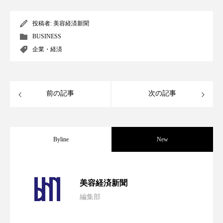
パーフェクト株式会社
バイオハッキング
投稿者:
美容経済新聞
バイオミメティクス
バイオミメティック
BUSINESS
企業・経済
バクチオール
バリア機能
ハロウィ
ハロウィン後スキンケア
前の記事
次の記事
ハロウィン翌日 肌リセット
ヒアルロン酸
ビジネスモデル
ビタミンC誘導体
ファシア
Byline
New
ファスティング
フィトレチノール
パーフェクト社の「AI美容」事例｜「死
2026.08.04
プチ断食
ブルーオーシャン
美容経済新聞
編集部
フレグランス 冬
プロンプト
ヘアケア
花王、化粧品事業で棚卸資産38%削減
2026.07.28
の谷」克服と酷暑を商機に変えるB2B