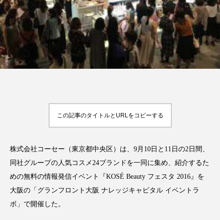
FEATURED
注目の企画
TAG LIST
タグ一覧
この記事のタイトルとURLをコピーする
AI
B2B
BeautyTech
ChatGPT
株式会社コーセー（東京都中央区）は、9月10日と11日の2日間、
Gemini
Instagram
SaaS
SNS
同社グループの人気コスメ24ブランドを一同に集め、紹介するた
めの無料の情報発信イベント『KOSÉ Beauty フェスタ 2016』を
TikTok
アスタキサンチン
大阪の「グランフロント大阪 ナレッジキャピタル イベントラ
ボ」で開催した。
アスレジャーコスメ
アレルギー
アロマ