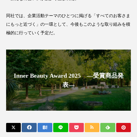
スマートウォッチ
スマートパッチ
同社では、企業活動テーマのひとつに掲げる「すべてのお客さま
にもっと近づく」の一環として、今後もこのような取り組みを積
スマートリング
セーフプレイス
セラミド
極的に行っていく予定だ。
セラミド保湿
セルフケア
ソーシャルウェルネス
ソーシャルコマース
タンパク質
ディープクレンジング
Inner Beauty Award 2025 ―受賞商品発
デジタルデトックス
デトックス
表―
ドライヤー 温度 髪 ダメージ
ナイアシンアミド
ナイトプロテイン
ナイトルーティン 金木犀
パーソナライズ
バーチャルメイク