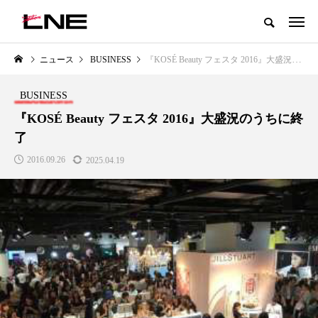
グローバルビューティ＆ヘルスケアビジネス誌
ニュース
BUSINESS
『KOSÉ Beauty フェスタ 2016』大盛況のうちに終了
NEW POST
カテゴリー毎の最新記事
BUSINESS
LIFESTYLE
BUSINESS
『KOSÉ Beauty フェスタ 2016』大盛況のうちに終
了
2016.09.26
2025.04.19
SNSの「加工顔」と美容医療｜AI
GWI調査から読み解く2030年の
」
がもたらす可能性とこれから
都市型スパ――身近なウェルネ
の次世代モデル
2026.07.13
2026.08.06