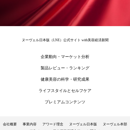
為替相場
熱中症対策
物流問題
特殊メイク
猛暑
生物模倣
用語辞典
男性美容
画像解析
発酵
睡眠
ヌーヴェル日本版（LNE）公式サイト with美容経済新聞
睡眠 美容 金木犀
睡眠美容
秋
秋 冷え
筋膜
精油
素髪ケア やり方
企業動向・マーケット分析
製品レビュー・ランキング
紫外線対策
美容
美容テック
健康美容の科学・研究成果
美容と政治
美容ビジネス
美容医療
ライフスタイルとセルフケア
美容業界
美的感覚
美肌習慣
プレミアムコンテンツ
美脚習慣
老化
肌ケア
肌トラブル
会社概要
事業内容
アワード理念
ヌーヴェル日本版
ヌーヴェル本部
肌バリア
肌荒れ防止
脳
自律神経