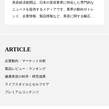
ペアトリートメント
ヘッドスパ
美容経済新聞は、日本の美容業界に特化した専門的な
【技術転用】ポーラの『顔画像解析AI』
2026.07.20
――AI需要予測で猛暑の欠品と過剰在庫
ニュースを提供するメディアです。業界の動向やトレ
SaaSモデル
ヘルスケア
ヘルスビューティー
ンド、企業情報、製品情報など、美容に関する幅広い
テーマを取り上げています。 編集部では、美容業界の
ポジショニング
ボディケア
ホルモン
が猛暑の建設現場に選ばれる理由
を防ぐDX戦略
取材や情報収集、分析を行い、業界内外の最新情報を
マーケティング
マイクロスパ
主に美容業界関係者に向けて発信しています。私たち
は「キレイをふやす」を企業理念として信頼性の高い
マネジメント
むくみ対策
むくみ改善
ARTICLE
情報提供を通じて美容業界の発展に貢献すべく努力し
ています。
メンズスキンケア
メンタルケア
企業動向・マーケット分析
製品レビュー・ランキング
メンタルヘルス
ライフスタイル
健康美容の科学・研究成果
リカバリー
リカバリーウェア
リサーチ
ライフスタイルとセルフケア
プレミアムコンテンツ
リナロール 効果
リラクゼーション
リラックス効果
レチナール
レチノール