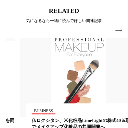
RELATED
ローカル
ロンジェビティ
下半身美容
気になるなら一緒に読んでほしい関連記事
乾燥 対策 冬 スキンケア
乾燥対策

乾燥肌対策
他者との再接続
企業・経済
価格改定
保湿
保湿と香り
保湿成分
健康寿命
光老化
免疫 肌
冬 UVケア
冬 美容 習慣
冬 髪 ツヤ 出す 方法
冬 髪 乾燥 改善 方法
冬スキンケア
冬の乾燥肌
冬の印象美
BUSINESS
冬の準備
冬美容
冷え対策
仏ロクシタン、米化粧品LimeLightの株式40％取得
でメイクアップ化粧品の共同開発へ