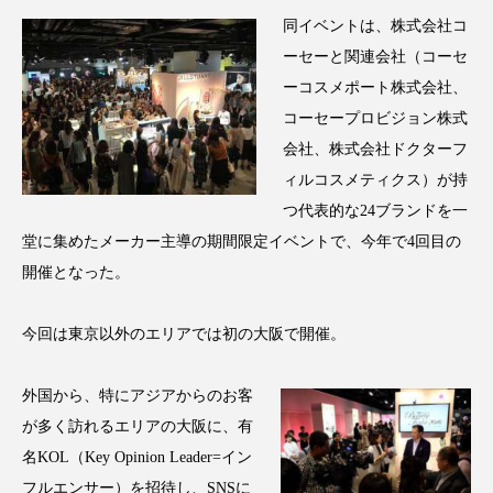
アンチエイジング
アンチソリチュード
同イベントは、株式会社コ
ーセーと関連会社（コーセ
インタビュー
インナービューティー 冷え
ーコスメポート株式会社、
コーセープロビジョン株式
インナービューティーアワード2025受賞商品
会社、株式会社ドクターフ
ウェアラブルデバイス
ウェルネス
ィルコスメティクス）が持
つ代表的な24ブランドを一
ウェルビーイング
エイジングケア
堂に集めたメーカー主導の期間限定イベントで、今年で4回目の
開催となった。
エクソソーム
オーガニック
オゾン
今回は東京以外のエリアでは初の大阪で開催。
カウンセラー
カウンセリング
カカイオイル
ガジェット
キーワード
外国から、特にアジアからのお客
が多く訪れるエリアの大阪に、有
クルエルティフリー
クレンジング
名KOL（Key Opinion Leader=イン
フルエンサー）を招待し、SNSに