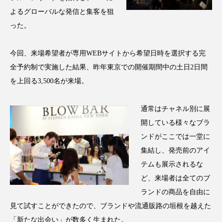
クローズアップ
ケーススタディ
よるグローバルな発信と集客を狙
コグニティブヘルス
コスト削減
った。
コネクテッド・ビューティ
コミュニケーション
今回、来場希望者が専用WEBサイトから希望日時を選択する完
全予約制で実施した結果、昨年東京での開催期間中の土日2日間
コルチゾール
サステナビリティ
を上回る3,500名が来場。
サステナブル美容
サプライチェーン
通常はチャネル別に展
サプリ
サロンクレンジング
サロン戦略
開している様々なブラ
ンドがここでは一堂に
サロン経営
サロン連略
シャネル
集結し、発売前のアイ
テムも展示されるな
スカルプ クレンジング 頻度
スカルプケア
ど、来場者は全てのブ
スキンケア
スキンケア 習慣
ランドの商品を自由に
見て試すことができたので、ブランドや流通販路の垣根を越えた
スキンケアルーティン
ストレス
スパ
「新たな出会い」が数多く生まれた。