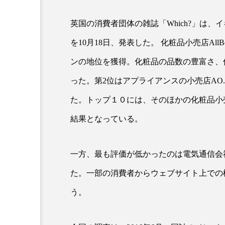
英国の消費者団体の雑誌「Which?」は、
超が「ながら美容」を実
SNSの「加工顔」と美容医療
を10月18日、発表した。 化粧品小売店All
を有効に使いたい」が9
がもたらす可能性とこれか
2026.07.13
ンの地位を獲得。化粧品の品数の豊富さ、
9
った。第2位はアプライアンスの小売店AO.com
た。トップ１０には、そのほかの化粧品小
結果となっている。
一方、最も評価が低かったのは電気通信会社EE
た。一部の消費者からウェブサイト上での
う。