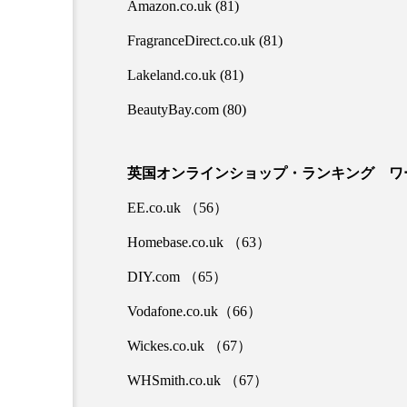
Amazon.co.uk (81)
クレンジング
クローズア
FragranceDirect.co.uk (81)
コネクテッド・ビューティ
Lakeland.co.uk (81)
サプライチェーン
サプリ
BeautyBay.com (80)
スカルプ クレンジング 頻度
英国オンラインショップ・ランキング ワース
ストレス
スパ
ス
EE.co.uk （56）
セラミド保湿
セルフケア
Homebase.co.uk （63）
DIY.com （65）
ディープクレンジング
デ
Vodafone.co.uk（66）
ナイトプロテイン
ナイト
Wickes.co.uk （67）
バイオハッキング
バイオ
WHSmith.co.uk （67）