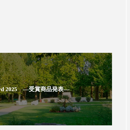
ハロウィン翌日 肌リセット
ヒアルロン酸
ビジネスモデ
フィトレチノール
プチ断食
ブルーオーシャン
ペアトリートメント
ヘッドスパ
ヘルスケア
ヘ
ア
ホルモン
マーケティング
マイクロスパ
メンズスキンケア
メンタルケア
メンタルヘルス
ェア
リサーチ
リナロール 効果
リラクゼーション
ローカル
ロンジェビティ
下半身美容
乾燥 
 Award 2025 ―受賞商品発表―
他者との再接続
企業・経済
価格改定
保湿
免疫 肌
冬 UVケア
冬 美容 習慣
冬 髪 ツヤ 出す 
冬の印象美
冬の準備
冬美容
冷え対策