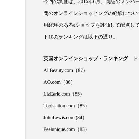
今回の調査は、2016年6月、同誌のメンバ
間のオンラインショッピングの経験につい
用経験のあるeショップを評価して配点して
ト10のランキングは以下の通り。
英国オンラインショップ・ランキング トッ
AllBeauty.com（87）
AI
B2B
BeautyTech
AO.com（86）
アスタキサンチン
アスレ
LizEarle.com（85）
インタビュー
インナービ
Toolstation.com（85）
ウェルネス
ウェルビーイ
JohnLewis.com (84）
Feelunique.com（83）
カウンセラー
カウンセリ