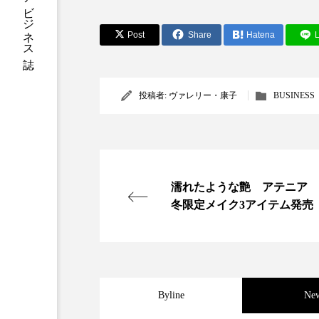
加工アプリ
加工フィルタ
Post
Share
Hatena
L
外出控え
夜 スキンケア 
技術経営
技術転用
投稿者:
ヴァレリー・康子
BUSINESS
時間制限食
東洋医学
為替相場
熱中症対策
濡れたような艶 アテニア
画像解析
発酵
睡
冬限定メイク3アイテム発売
素髪ケア やり方
紫外線
美容業界
美的感覚
Byline
Ne
肌荒れ防止
脳
自