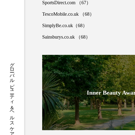
ハロウィン後スキンケア
SportsDirect.com （67）
TescoMobile.co.uk （68）
ファシア
ファスティング
SimplyBe.co.uk（68）
プロンプト
ヘアケア
Sainsburys.co.uk （68）
ポジショニング
ボディケ
むくみ対策
むくみ改善
グローバルビューティ＆ヘルスケアビジネス誌
リカバリー
リカバリーウ
レチナール
レチノール
Inner Beauty
乾燥対策
乾燥肌対策
健康寿命
光老化
冬スキンケア
冬の乾燥肌