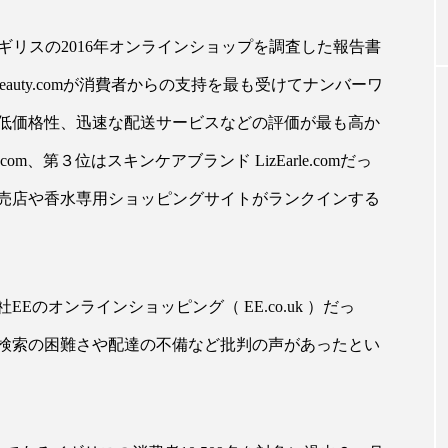
イギリスの2016年オンラインショップを調査した報告書
｜AI
GWI調査から読み解く2030年の都
青山メ
Beauty.comが消費者からの支持を最も受けてナンバーワ
ら
市型スパ――身近なウェルネスの
玲 院
次世代モデル
見が切
低価格性、迅速な配送サービスなどの評価が最も高か
療の新
2026.08.06
2026
、第３位はスキンケアブランド LizEarle.comだっ
売店や香水専用ショッピングサイトがランクインする
FEATURED
のオンラインショッピング（ EE.co.uk ）だっ
注目の企画
検索の困難さや配達の不備など批判の声があったとい