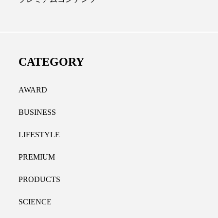
ディカルクリニック｜本郷
レチノール代替成分と
長：内科と循環器専門医の知
オールやレチナールなど
り拓く、再生医療と統合医
果と活用法
CATEGORY
たな価値
2026.07.30
.04.28
AWARD
BUSINESS
LIFESTYLE
PREMIUM
PRODUCTS
SCIENCE