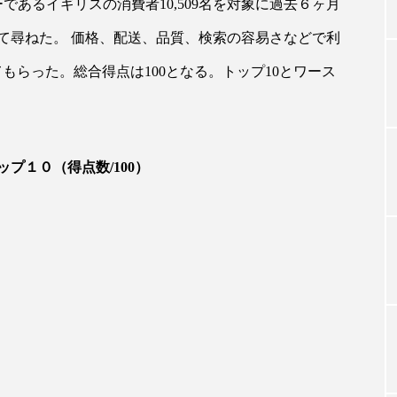
ーであるイギリスの消費者10,509名を対象に過去６ヶ月
て尋ねた。 価格、配送、品質、検索の容易さなどで利
TAG LIST
もらった。総合得点は100となる。トップ10とワース
タグ一覧
プ１０（得点数/100）
ChatGPT
Gemini
Instagram
SaaS
SN
ジャーコスメ
アレルギー
アロマ
アンチエイジン
ューティー 冷え
インナービューティーアワード2025受賞商品
ング
エイジングケア
エクソソーム
オーガニック
ング
カカイオイル
ガジェット
キーワード