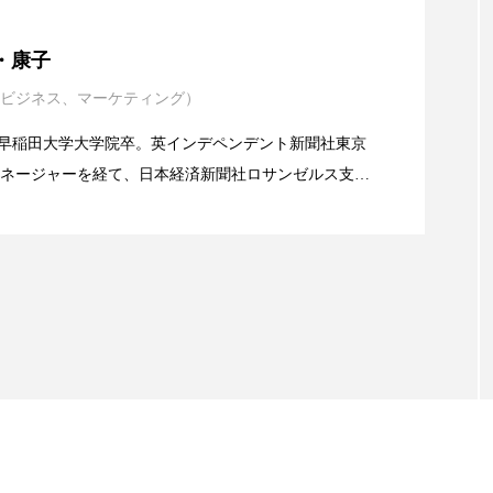
 香り 効果
需要予測
頭皮 保湿 ミスト おすすめ
年展望：P&G・LVMH・ロレアルの戦略と日本企業の課
・康子
香料
香水 レイヤリング
香水の持続
高市
ビジネス、マーケティング）
イエンスグラント」の第16回受賞者決定
リア機能 とは
alery／早稲田大学大学院卒。英インデペンデント新聞社東京
ネージャーを経て、日本経済新聞社ロサンゼルス支局
業アミリス、CEO退任と世界的な人員削除を発表
流通、産業分野を専門に記者経験を積む。本紙では主
海外メーカー、ブランドの動向、海外市場の動向、新
ルなどを担当。現在はロンドンに在住