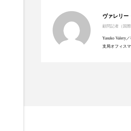
金木犀 スキンケア
金木犀
2025.06.11
世界の化粧品市場2025
ヴァレリー
香りケア
香りの重ね使い
顧問記者（国際
2023.06.30
資生堂、「女性研究者サ
題
髪 静電気 冬 対策
髪のバ
Yasuko V
支局オフィスマ
2023.06.29
米バイオテクノロジー企
で米国西海岸の
に、米国欧州の
規ビジネスモデ