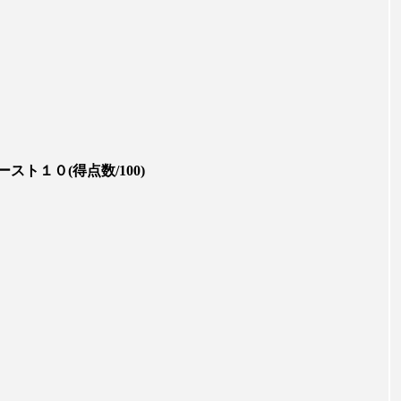
ップ
ケーススタディ
コグニティブヘルス
コスト
コミュニケーション
コルチゾール
サステナビリティ
サロンクレンジング
サロン戦略
サロン経営
スカルプケア
スキンケア
スキンケア 習慣
ス
ト１０(得点数/100)
マートウォッチ
スマートパッチ
スマートリング
セ
ソーシャルウェルネス
ソーシャルコマース
タン
ジタルデトックス
デトックス
ドライヤー 温度 髪 ダメー
ルーティン 金木犀
パーソナライズ
バーチャルメイク
ミメティクス
バイオミメティック
バクチオール