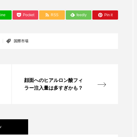
ー
加工顔
労働環境
国内市場
国際市場
ine
Pocket
RSS
feedly
Pin it
香り
孤独
巡らせるケア
巡りケア
差別化
抗酸化
抗酸化ケア
断食
新商品
日中関係
国際市場
梅雨
棚卸資産
汗ケア
温活スキンケア
物流問題
特殊メイク
猛暑
生物模倣
用
顔面へのヒアルロン酸フィ
眠
睡眠 美容 金木犀
睡眠美容
秋
秋 冷え
ラー注入量は多すぎかも？
対策
美容
美容テック
美容と政治
美容ビジ
美肌習慣
美脚習慣
老化
肌ケア
肌トラブ
w
律神経
花王
血行促進
過剰在庫
都市型美容