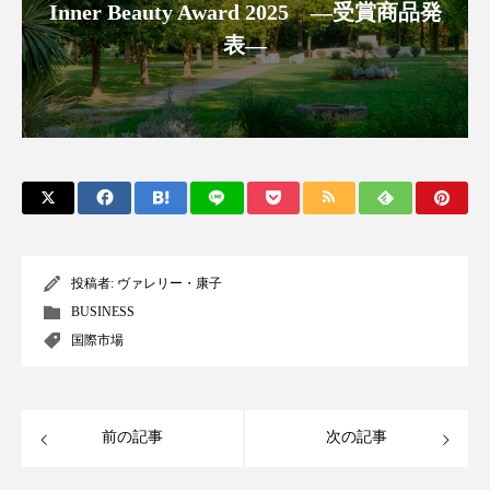
Inner Beauty Award 2025 ―受賞商品発
アンチエイジング
アンチソリチュード
表―
インタビュー
インナービューティー 冷え
インナービューティーアワード2025受賞商品
ウェアラブルデバイス
ウェルネス
ウェルビーイング
エイジングケア
エクソソーム
オーガニック
オゾン
投稿者:
ヴァレリー・康子
BUSINESS
カウンセラー
カウンセリング
国際市場
カカイオイル
ガジェット
キーワード
前の記事
次の記事
クルエルティフリー
クレンジング