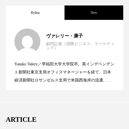
クローズアップ
ケーススタディ
Byline
New
コグニティブヘルス
コスト削減
コネクテッド・ビューティ
コミュニケーション
世界の化粧品市場2025年展望：P&G・
2025.06.11
ヴァレリー・康子
コルチゾール
サステナビリティ
顧問記者（国際ビジネス、マーケティ
ング）
資生堂、「女性研究者サイエンスグラン
2023.06.30
LVMH・ロレアルの戦略と日本企業の課
サステナブル美容
サプライチェーン
Yasuko Valery／早稲田大学大学院卒。英インデペンデン
サプリ
サロンクレンジング
サロン戦略
米バイオテクノロジー企業アミリス、
2023.06.29
ト」の第16回受賞者決定
ト新聞社東京支局オフィスマネージャーを経て、日本
題
経済新聞社ロサンゼルス支局で米国西海岸の流通、産
サロン経営
サロン連略
シャネル
業分野を専門に記者経験を積む。本紙では主に、米国
CEO退任と世界的な人員削除を発表
欧州の海外メーカー、ブランドの動向、海外市場の動
スカルプ クレンジング 頻度
スカルプケア
向、新規ビジネスモデルなどを担当。現在はロンドン
スキンケア
スキンケア 習慣
に在住
ARTICLE
スキンケアルーティン
ストレス
スパ