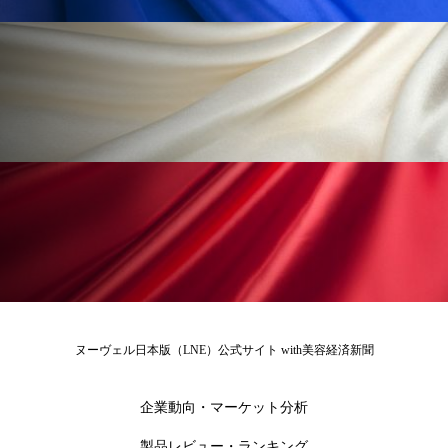
ペアトリートメント
ヘッドスパ
ヘルスケア
ヘルスビューティー
ポジショニング
ボディケア
ホルモン
マーケティング
マイクロスパ
マネジメント
むくみ対策
むくみ改善
メンズスキンケア
メンタルケア
メンタルヘルス
ライフスタイル
リカバリー
リカバリーウェア
リサーチ
ヌーヴェル日本版（LNE）公式サイト with美容経済新聞
リナロール 効果
リラクゼーション
企業動向・マーケット分析
リラックス効果
レチナール
レチノール
製品レビュー・ランキング