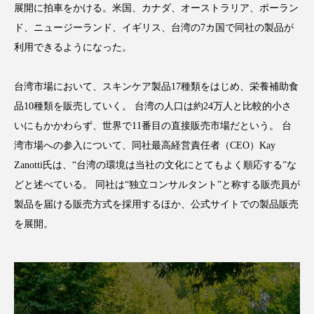
展開に拍車をかける。米国、カナダ、オーストラリア、ポーラン
ド、ニュージーランド、イギリス、台湾の7カ国で同社の製品が
利用できるようになった。
FEATURED
注目の企画
台湾市場において、スキンケア製品17種類をはじめ、栄養補助食
品10種類を販売していく。 台湾の人口は約24万人と比較的小さ
いにもかかわらず、世界で11番目の直接販売市場だという。 台
TAG LIST
湾市場への参入について、同社最高経営責任者（CEO）Kay
タグ一覧
Zanotti氏は、“台湾の環境は当社の文化にとてもよく順応する”な
どと述べている。 同社は“独立コンサルタント”と称する販売員が
AI
B2B
BeautyTech
ChatGPT
製品を届ける販売方式を採用するほか、公式サイトでの製品販売
を展開。
Gemini
Instagram
SaaS
SNS
TikTok
アスタキサンチン
アスレジャーコスメ
アレルギー
アロマ