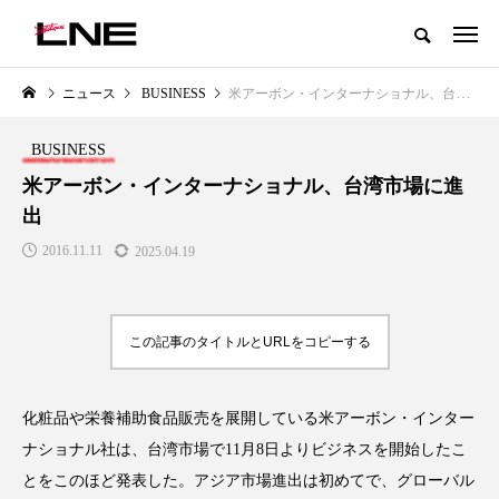
グローバルビューティ＆ヘルスケアビジネス誌
ニュース
BUSINESS
米アーボン・インターナショナル、台湾市場に進出
NEW POST
カテゴリー毎の最新記事
BUSINESS
LIFESTYLE
BUSINESS
米アーボン・インターナショナル、台湾市場に進
出
2016.11.11
2025.04.19
この記事のタイトルとURLをコピーする
SNSの「加工顔」と美容医療｜AI
GWI調査から読み解く2030年の
」
がもたらす可能性とこれから
都市型スパ――身近なウェルネ
化粧品や栄養補助食品販売を展開している米アーボン・インター
の次世代モデル
2026.07.13
ナショナル社は、台湾市場で11月8日よりビジネスを開始したこ
2026.08.06
とをこのほど発表した。アジア市場進出は初めてで、グローバル