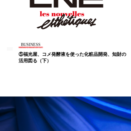
パーフェクト株式会社
バイオハッキング
バイオミメティクス
バイオミメティック
バクチオール
バリア機能
ハロウィ
BUSINESS
ハロウィン後スキンケア
⑤福光屋、コメ発酵液を使った化粧品開発、知財の
活用図る（下）
ハロウィン翌日 肌リセット
ヒアルロン酸
ビジネスモデル
ビタミンC誘導体
ファシア
ファスティング
フィトレチノール
プチ断食
ブルーオーシャン
フレグランス 冬
プロンプト
ヘアケア