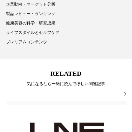
企業動向・マーケット分析
スマートウォッチ
スマートパッチ
製品レビュー・ランキング
健康美容の科学・研究成果
スマートリング
セーフプレイス
セラミド
ライフスタイルとセルフケア
セラミド保湿
セルフケア
プレミアムコンテンツ
ソーシャルウェルネス
ソーシャルコマース
タンパク質
ディープクレンジング
RELATED
デジタルデトックス
デトックス
気になるなら一緒に読んでほしい関連記事

ドライヤー 温度 髪 ダメージ
ナイアシンアミド
ナイトプロテイン
ナイトルーティン 金木犀
パーソナライズ
バーチャルメイク