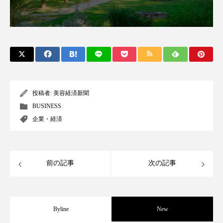
パーフェクト株式会社
バイオハッキング
バイオミメティクス
バイオミメティック
バクチオール
バリア機能
ハロウィ
ハロウィン後スキンケア
投稿者:
美容経済新聞
ハロウィン翌日 肌リセット
ヒアルロン酸
BUSINESS
企業・経済
ビジネスモデル
ビタミンC誘導体
ファシア
ファスティング
フィトレチノール
前の記事
次の記事
プチ断食
ブルーオーシャン
フレグランス 冬
プロンプト
ヘアケア
Byline
New