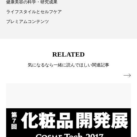
健康美容の科学・研究成果
ローカル
ロンジェビティ
下半身美容
ライフスタイルとセルフケア
プレミアムコンテンツ
乾燥 対策 冬 スキンケア
乾燥対策
乾燥肌対策
他者との再接続
企業・経済
RELATED
価格改定
保湿
保湿と香り
保湿成分
気になるなら一緒に読んでほしい関連記事
健康寿命
光老化
免疫 肌

冬 UVケア
冬 美容 習慣
冬 髪 ツヤ 出す 方法
冬 髪 乾燥 改善 方法
冬スキンケア
冬の乾燥肌
冬の印象美
冬の準備
冬美容
冷え対策