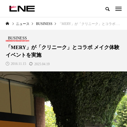
グローバルビューティ＆ヘルスケアビジネス誌
ニュース
BUSINESS
「MERY」が「クリニーク」とコラボ メイク体験イベントを実施
NEW POST
カテゴリー毎の最新記事
BUSINESS
LIFESTYLE
BUSINESS
「MERY」が「クリニーク」とコラボ メイク体験
イベントを実施
2016.11.15
2025.04.19
SNSの「加工顔」と美容医療｜AI
GWI調査から読み解く2030年の
」
がもたらす可能性とこれから
都市型スパ――身近なウェルネ
の次世代モデル
2026.07.13
2026.08.06