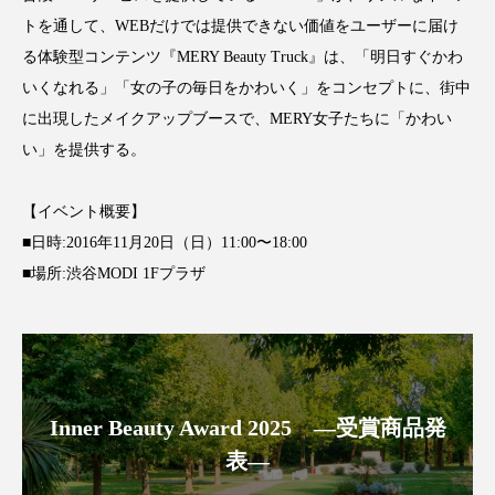
トを通して、WEBだけでは提供できない価値をユーザーに届け
スマートウォッチ
スマートパッチ
る体験型コンテンツ『MERY Beauty Truck』は、「明日すぐかわ
いくなれる」「女の子の毎日をかわいく」をコンセプトに、街中
スマートリング
セーフプレイス
セラミド
に出現したメイクアップブースで、MERY女子たちに「かわい
セラミド保湿
セルフケア
い」を提供する。
ソーシャルウェルネス
ソーシャルコマース
【イベント概要】
■日時:2016年11月20日（日）11:00〜18:00
タンパク質
ディープクレンジング
■場所:渋谷MODI 1Fプラザ
デジタルデトックス
デトックス
ドライヤー 温度 髪 ダメージ
ナイアシンアミド
ナイトプロテイン
ナイトルーティン 金木犀
Inner Beauty Award 2025 ―受賞商品発
表―
パーソナライズ
バーチャルメイク