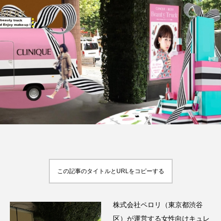
FEATURED
注目の企画
TAG LIST
タグ一覧
AI
B2B
BeautyTech
ChatGPT
Gemini
Instagram
SaaS
SNS
この記事のタイトルとURLをコピーする
TikTok
アスタキサンチン
株式会社ペロリ（東京都渋谷
アスレジャーコスメ
アレルギー
アロマ
区）が運営する女性向けキュレ