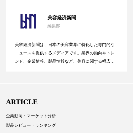
ペアトリートメント
ヘッドスパ
パーフェクト社の「AI美容」事例｜「死
2026.08.04
ヘルスケア
ヘルスビューティー
美容経済新聞
編集部
ポジショニング
ボディケア
ホルモン
花王、化粧品事業で棚卸資産38%削減
2026.07.28
の谷」克服と酷暑を商機に変えるB2B
マーケティング
マイクロスパ
美容経済新聞は、日本の美容業界に特化した専門的な
【技術転用】ポーラの『顔画像解析AI』
2026.07.20
――AI需要予測で猛暑の欠品と過剰在庫
ニュースを提供するメディアです。業界の動向やトレ
SaaSモデル
マネジメント
むくみ対策
むくみ改善
ンド、企業情報、製品情報など、美容に関する幅広い
テーマを取り上げています。 編集部では、美容業界の
メンズスキンケア
メンタルケア
が猛暑の建設現場に選ばれる理由
を防ぐDX戦略
取材や情報収集、分析を行い、業界内外の最新情報を
メンタルヘルス
ライフスタイル
主に美容業界関係者に向けて発信しています。私たち
は「キレイをふやす」を企業理念として信頼性の高い
リカバリー
リカバリーウェア
リサーチ
ARTICLE
情報提供を通じて美容業界の発展に貢献すべく努力し
ています。
リナロール 効果
リラクゼーション
企業動向・マーケット分析
製品レビュー・ランキング
リラックス効果
レチナール
レチノール