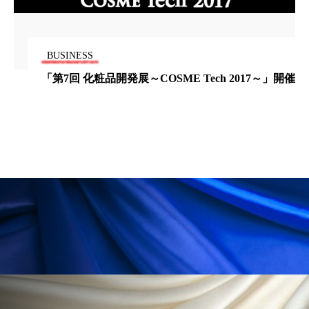
冷え性改善
加工アプリ
加工フィルター
加工顔
労働環境
国内市場
国際市場
BUSINESS
展～COSME Tech 2017～」開催
米国の女性はしわよ
地政学リスク
外出控え
夜 スキンケア 香り
世論調査
孤独
巡らせるケア
巡りケア
差別化
廃棄ロス
成分
技術経営
技術転用
抗酸化
抗酸化ケア
断食
新商品
日中関係
日焼け止め
時間制限食
東洋医学
梅雨
棚卸資産
汗ケア
温活スキンケア
温活女子
温活習慣