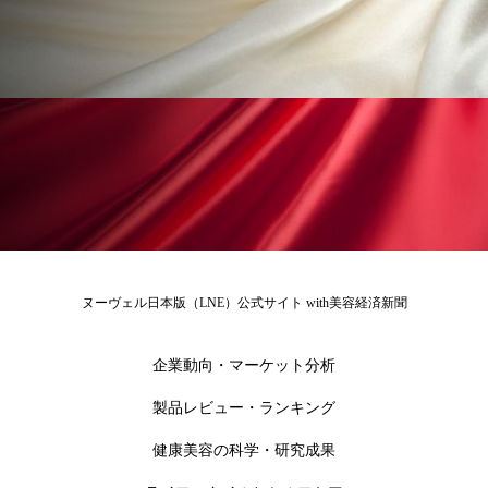
為替相場
熱中症対策
物流問題
特殊メイク
猛暑
生物模倣
用語辞典
男性美容
画像解析
発酵
睡眠
睡眠 美容 金木犀
睡眠美容
秋
秋 冷え
筋膜
精油
素髪ケア やり方
紫外線対策
美容
美容テック
ヌーヴェル日本版（LNE）公式サイト with美容経済新聞
美容と政治
美容ビジネス
美容医療
企業動向・マーケット分析
美容業界
美的感覚
美肌習慣
製品レビュー・ランキング
美脚習慣
老化
肌ケア
肌トラブル
健康美容の科学・研究成果
肌バリア
肌荒れ防止
脳
自律神経