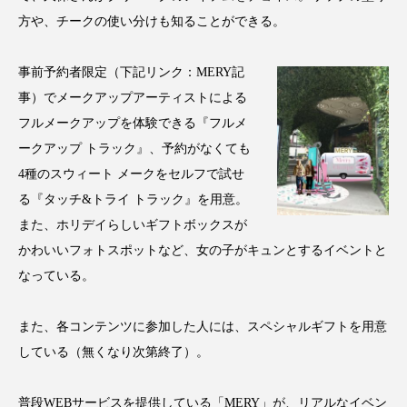
クローズアップ
ケーススタディ
方や、チークの使い分けも知ることができる。
コグニティブヘルス
コスト削減
事前予約者限定（下記リンク：MERY記
コネクテッド・ビューティ
コミュニケーション
事）でメークアップアーティストによる
フルメークアップを体験できる『フルメ
コルチゾール
サステナビリティ
ークアップ トラック』、予約がなくても
4種のスウィート メークをセルフで試せ
サステナブル美容
サプライチェーン
る『タッチ&トライ トラック』を用意。
サプリ
サロンクレンジング
サロン戦略
また、ホリデイらしいギフトボックスが
かわいいフォトスポットなど、女の子がキュンとするイベントと
サロン経営
サロン連略
シャネル
なっている。
スカルプ クレンジング 頻度
スカルプケア
また、各コンテンツに参加した人には、スペシャルギフトを用意
スキンケア
スキンケア 習慣
している（無くなり次第終了）。
スキンケアルーティン
ストレス
スパ
普段WEBサービスを提供している「MERY」が、リアルなイベン