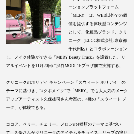
アンチエイジング
アンチソリチュード
ーションプラットフォーム
「MERY」は、WEB以外での価
インタビュー
インナービューティー 冷え
値を提供する体験型コンテンツ
として、化粧品ブランド、クリ
インナービューティーアワード2025受賞商品
ニーク（ELGC株式会社:東京都
ウェアラブルデバイス
ウェルネス
千代田区）とコラボレーション
し、メイク体験ができる『MERY Beauty Truck』を設置した、リ
ウェルビーイング
エイジングケア
アルイベントを11月20日に渋谷MODI 1Fプラザ前で実施する。
エクソソーム
オーガニック
オゾン
クリニークのホリデイ キャンペーン「スウィート ホリデイ」の
テーマに基づき、“#クボメイク”で「MERY」でも大人気のメーク
カウンセラー
カウンセリング
アップアーティスト久保雄司さん考案の、4種の「スウィート メ
カカイオイル
ガジェット
キーワード
ーク」が体験できる。
クルエルティフリー
クレンジング
ココア、ベリー、チェリー、メロンの4種類のテーマに基づい
て、久保さんがクリニークのアイテムをチョイス。リップの塗り