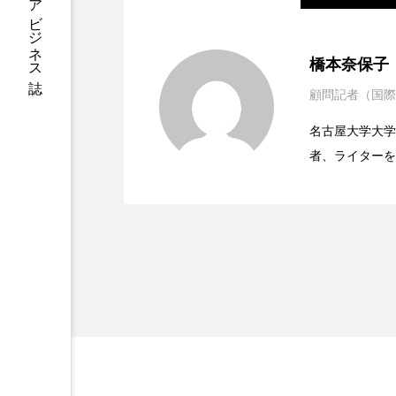
ハロウィン後スキンケア
2023.06.30
男性・家族歴・重症度で
ファシア
ファスティング
橋本奈保子
プロンプト
ヘアケア
顧問記者（国際
2023.06.29
ニキビへの新技術Photopneum
ポジショニング
ボディケ
名古屋大学大学院、英国
者、ライターを
2023.06.28
時間制限食とカロリー制
むくみ対策
むくみ改善
医学・化学関連
ィレクターとし
リカバリー
リカバリーウ
容医療、化学、
レチナール
レチノール
乾燥対策
乾燥肌対策
健康寿命
光老化
冬スキンケア
冬の乾燥肌