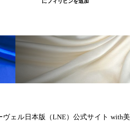
にフィリピンを追加
 香り 効果
需要予測
頭皮 保湿 ミスト おすすめ
香料
香水 レイヤリング
香水の持続
高市
リア機能 とは
ーヴェル日本版（LNE）公式サイト with