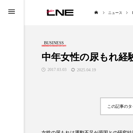
ニュース
BUSINESS
中年女性の尿もれ経験
2017.03.03
2025.04.19
UCTS
LIFESTYLE
この記事のタ

女性の尿もれは運動不足が原因との研究結