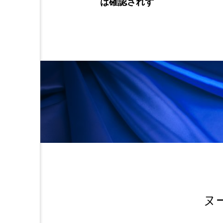
ーを開催
は確認されず
金木犀 スキンケア
金木犀
香りケア
香りの重ね使い
髪 静電気 冬 対策
髪のバ
ヌ