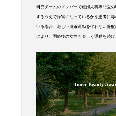
研究チームのメンバーで産婦人科専門医のPau
するうえで障害になっているかを患者に尋
いる場合、激しい跳躍運動を伴わない骨盤
により、閉経後の女性も楽しく運動を続け
AI
B2B
BeautyTech
アスタキサンチン
アスレ
Inner Beauty
インタビュー
インナービ
ウェルネス
ウェルビーイ
カウンセラー
カウンセリ