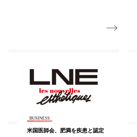
地政学リスク
廃棄ロス
成分

日焼け止め
温活女子
温活習慣
語辞典
男性美容
筋膜
精油
ネス
美容医療
ル
肌バリア
BUSINESS
ウェルネス
酷暑
米国医師会、肥満を疾患と認定