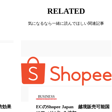
RELATED
ー
加工顔
労働環境
国内市場
国際市場
香り
孤独
巡らせるケア
巡りケア
差別化
気になるなら一緒に読んでほしい関連記事
抗酸化
抗酸化ケア
断食
新商品
日中関係
梅雨
棚卸資産
汗ケア
温活スキンケア
物流問題
特殊メイク
猛暑
生物模倣
用
眠
睡眠 美容 金木犀
睡眠美容
秋
秋 冷え
対策
美容
美容テック
美容と政治
美容ビジ
美肌習慣
美脚習慣
老化
肌ケア
肌トラブ
BUSINESS
律神経
花王
血行促進
過剰在庫
都市型美容
防効果
ECのShopee Japan 越境販売可能国