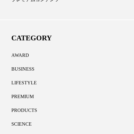
ディカルクリニック｜本郷
レチノール代替成分と
長：内科と循環器専門医の知
オールやレチナールなど
り拓く、再生医療と統合医
果と活用法
CATEGORY
たな価値
2026.07.30
.04.28
AWARD
BUSINESS
LIFESTYLE
PREMIUM
PRODUCTS
SCIENCE