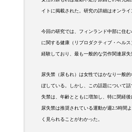
イトに掲載された。研究の詳細はオンライン
超が「ながら美容」を実
SNSの「加工顔」と美容医療
を有効に使いたい」が9
がもたらす可能性とこれか
今回の研究では、フィンランド中部に住む4
2026.07.13
9
に関する健康（リプロダクティブ・ヘルス
経験しており、最も一般的な労作関連尿失
尿失禁（尿もれ）は女性ではかなり一般的
ぼしている。しかし、この話題について話
失禁は、年齢とともに増加し、特に閉経後
尿失禁は推奨されている運動が週2.5時間
く見られることがわかった。