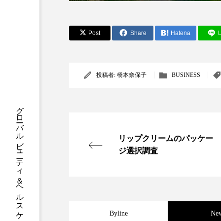
クレンジング
クローズア
コネクテッド・ビューティ
Post
Share
Hatena
L
サプライチェーン
サプリ
投稿者:
橋本奈保子
BUSINESS
スカルプ クレンジング 頻度
ストレス
スパ
ス
グローバルビューティ＆ヘルスケアビジネス誌
セラミド保湿
セルフケア
リップクリームのパッケー
ジ選択調査
ディープクレンジング
デ
ナイトプロテイン
ナイト
バイオハッキング
バイオ
Byline
Ne