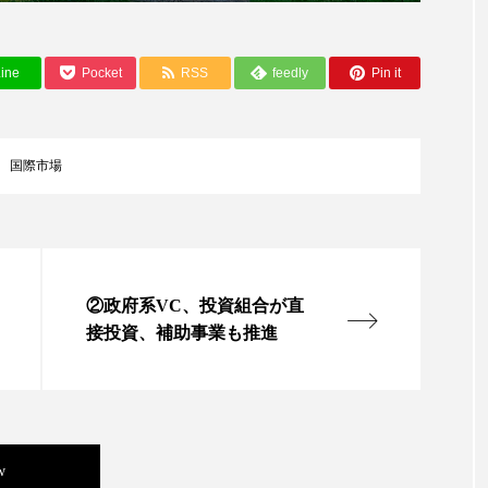
ップ
ケーススタディ
コグニティブヘルス
コスト
コミュニケーション
コルチゾール
サステナビリティ
ine
Pocket
RSS
feedly
Pin it
サロンクレンジング
サロン戦略
サロン経営
国際市場
スカルプケア
スキンケア
スキンケア 習慣
ス
マートウォッチ
スマートパッチ
スマートリング
セ
ソーシャルウェルネス
ソーシャルコマース
タン
②政府系VC、投資組合が直
接投資、補助事業も推進
ジタルデトックス
デトックス
ドライヤー 温度 髪 ダメー
ルーティン 金木犀
パーソナライズ
バーチャルメイク
ミメティクス
バイオミメティック
バクチオール
w