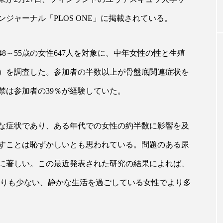
ジャーナル「PLOS ONE」に掲載されている。
｜AI
GWI調査から読み解く2030年の都
青山メ
ら
市型スパ――身近なウェルネスの
玲 院
8～55歳の女性647人を対象に、中年女性の性と生殖
次世代モデル
見が切
療の新
2026.08.06
）を調査した。参加者の半数以上が骨盤底関連症状を
2026
禁は参加者の39％が経験していた。
な症状であり、ある年代での女性の約半数に影響を及
FEATURED
すことは恥ずかしいとも思われている。問題のある尿
に著しい。この最近発表された研究の結果によれば、
注目の企画
よりも少ない、静かな生活を過ごしている女性でより多