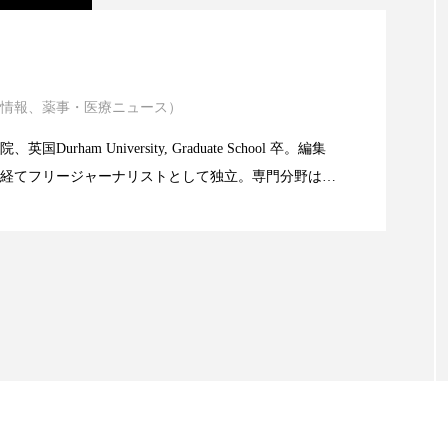
ハロウィン翌日 肌リセット
ヒアルロン酸
ビジネスモデ
ニキビ瘢痕有病率に差異
フィトレチノール
プチ断食
ブルーオーシャン
ペアトリートメント
ヘッドスパ
ヘルスケア
ヘ
情報、薬事・医療ニュース）
atic Technology
ア
ホルモン
マーケティング
マイクロスパ
Durham University, Graduate School 卒。編集
経てフリージャーナリストとして独立。専門分野は、
限食の減量効果に差なし
メンズスキンケア
メンタルケア
メンタルヘルス
。また、同分野を中心に翻訳、ウェブコンテンツ・デ
ても活躍中。 本誌では主に、米国欧州を中心に先端美
ェア
リサーチ
リナロール 効果
リラクゼーション
米FDAなどの情報を担当。
ローカル
ロンジェビティ
下半身美容
乾燥 
他者との再接続
企業・経済
価格改定
保湿
免疫 肌
冬 UVケア
冬 美容 習慣
冬 髪 ツヤ 出す 
冬の印象美
冬の準備
冬美容
冷え対策