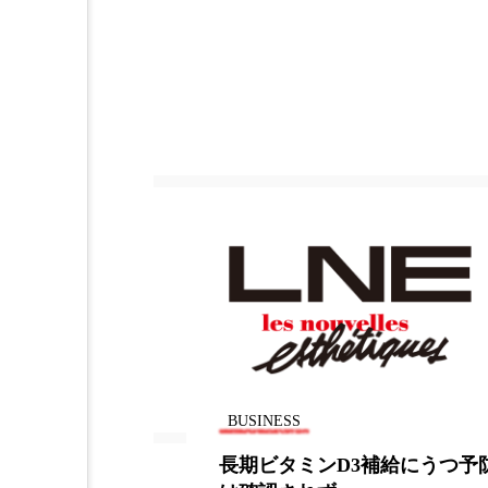
加工アプリ
加工フィルタ
外出控え
夜 スキンケア 
技術経営
技術転用
時間制限食
東洋医学
為替相場
熱中症対策
画像解析
発酵
睡
素髪ケア やり方
紫外線
美容業界
美的感覚
BUSINESS
肌荒れ防止
脳
自
容機器『bel
長期ビタミンD3補給にうつ予