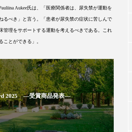
liina Aukee氏は、「医療関係者は、尿失禁が運動を
ねるべき」と言う。「患者が尿失禁の症状に苦しんで
TAG LIST
床管理をサポートする運動を考えるべきである。これ
タグ一覧
ることができる」。
ChatGPT
Gemini
Instagram
SaaS
SN
ジャーコスメ
アレルギー
アロマ
アンチエイジン
 Award 2025 ―受賞商品発表―
ューティー 冷え
インナービューティーアワード2025受賞商品
ング
エイジングケア
エクソソーム
オーガニック
ング
カカイオイル
ガジェット
キーワード