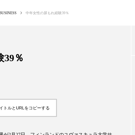
BUSINESS
中年女性の尿もれ経験39％
NEW POST
カテゴリー毎の最新記事
39％
BUSINESS
PR
イトルとURLをコピーする
果が2月27日、フィンランドのユヴァスキュラ大学サ