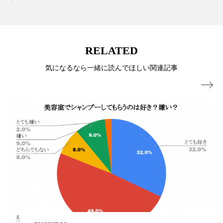
パーフェクト株式会社
バイオハッキング
バイオミメティクス
バイオミメティック
RELATED
バクチオール
バリア機能
ハロウィ
気になるなら一緒に読んでほしい関連記事
ハロウィン後スキンケア

ハロウィン翌日 肌リセット
ヒアルロン酸
ビジネスモデル
ビタミンC誘導体
ファシア
ファスティング
フィトレチノール
プチ断食
ブルーオーシャン
フレグランス 冬
プロンプト
ヘアケア