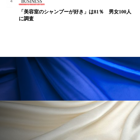
ペアトリートメント
ヘッドスパ
BUSINESS
「美容室のシャンプーが好き」は81％ 男女100人
ヘルスケア
ヘルスビューティー
に調査
ポジショニング
ボディケア
ホルモン
マーケティング
マイクロスパ
マネジメント
むくみ対策
むくみ改善
メンズスキンケア
メンタルケア
メンタルヘルス
ライフスタイル
リカバリー
リカバリーウェア
リサーチ
リナロール 効果
リラクゼーション
リラックス効果
レチナール
レチノール