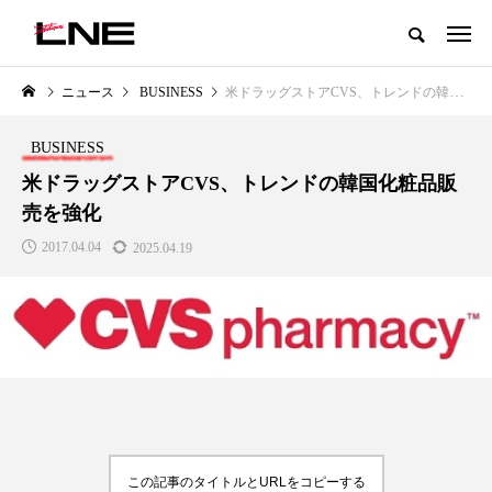
グローバルビューティ＆ヘルスケアビジネス誌
ニュース
BUSINESS
米ドラッグストアCVS、トレンドの韓国化粧品販売を強化
NEW POST
カテゴリー毎の最新記事
BUSINESS
LIFESTYLE
BUSINESS
米ドラッグストアCVS、トレンドの韓国化粧品販
売を強化
2017.04.04
2025.04.19
SNSの「加工顔」と美容医療｜AI
GWI調査から読み解く2030年の
」
がもたらす可能性とこれから
都市型スパ――身近なウェルネ
の次世代モデル
2026.07.13
2026.08.06
この記事のタイトルとURLをコピーする