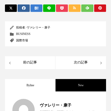
クローズアップ
ケーススタディ
コグニティブヘルス
コスト削減
コネクテッド・ビューティ
コミュニケーション
投稿者:
ヴァレリー・康子
BUSINESS
コルチゾール
サステナビリティ
国際市場
サステナブル美容
サプライチェーン
サプリ
サロンクレンジング
サロン戦略
前の記事
次の記事
サロン経営
サロン連略
シャネル
スカルプ クレンジング 頻度
スカルプケア
Byline
New
スキンケア
スキンケア 習慣
世界の化粧品市場2025年展望：P&G・
2025.06.11
ヴァレリー・康子
スキンケアルーティン
ストレス
スパ