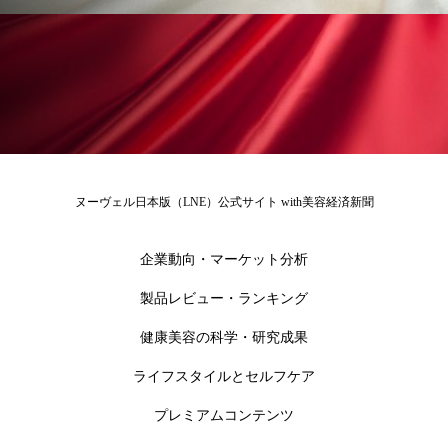
ローカル
ロンジェビティ
下半身美容
乾燥 対策 冬 スキンケア
乾燥対策
乾燥肌対策
他者との再接続
企業・経済
価格改定
保湿
保湿と香り
保湿成分
ヌーヴェル日本版（LNE）公式サイト with美容経済新聞
健康寿命
光老化
免疫 肌
企業動向・マーケット分析
冬 UVケア
冬 美容 習慣
製品レビュー・ランキング
冬 髪 ツヤ 出す 方法
冬 髪 乾燥 改善 方法
健康美容の科学・研究成果
冬スキンケア
冬の乾燥肌
冬の印象美
ライフスタイルとセルフケア
プレミアムコンテンツ
冬の準備
冬美容
冷え対策