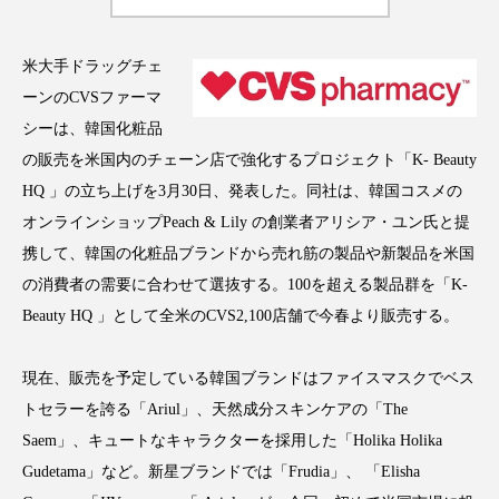
米大手ドラッグチェ
ーンのCVSファーマ
FEATURED
注目の企画
シーは、韓国化粧品
の販売を米国内のチェーン店で強化するプロジェクト「K- Beauty
HQ 」の立ち上げを3月30日、発表した。同社は、韓国コスメの
オンラインショップPeach & Lily の創業者アリシア・ユン氏と提
TAG LIST
タグ一覧
携して、韓国の化粧品ブランドから売れ筋の製品や新製品を米国
の消費者の需要に合わせて選抜する。100を超える製品群を「K-
AI
B2B
BeautyTech
ChatGPT
Beauty HQ 」として全米のCVS2,100店舗で今春より販売する。
Gemini
Instagram
SaaS
SNS
現在、販売を予定している韓国ブランドはファイスマスクでベス
トセラーを誇る「Ariul」、天然成分スキンケアの「The
TikTok
アスタキサンチン
Saem」、キュートなキャラクターを採用した「Holika Holika
アスレジャーコスメ
アレルギー
アロマ
Gudetama」など。新星ブランドでは「Frudia」、 「Elisha