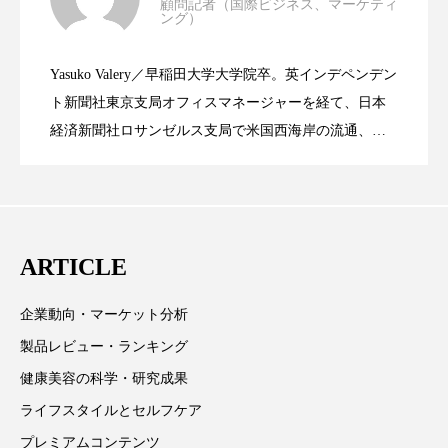
顧問記者（国際ビジネス、マーケティ
ング）
資生堂、「女性研究者サイエンスグラン
2023.06.30
LVMH・ロレアルの戦略と日本企業の課
スマートウォッチ
スマートパッチ
Yasuko Valery／早稲田大学大学院卒。英インデペンデン
スマートリング
セーフプレイス
セラミド
米バイオテクノロジー企業アミリス、
2023.06.29
ト」の第16回受賞者決定
ト新聞社東京支局オフィスマネージャーを経て、日本
題
セラミド保湿
セルフケア
経済新聞社ロサンゼルス支局で米国西海岸の流通、産
業分野を専門に記者経験を積む。本紙では主に、米国
CEO退任と世界的な人員削除を発表
ソーシャルウェルネス
ソーシャルコマース
欧州の海外メーカー、ブランドの動向、海外市場の動
向、新規ビジネスモデルなどを担当。現在はロンドン
タンパク質
ディープクレンジング
に在住
ARTICLE
デジタルデトックス
デトックス
企業動向・マーケット分析
ドライヤー 温度 髪 ダメージ
ナイアシンアミド
製品レビュー・ランキング
ナイトプロテイン
ナイトルーティン 金木犀
健康美容の科学・研究成果
ライフスタイルとセルフケア
パーソナライズ
バーチャルメイク
プレミアムコンテンツ