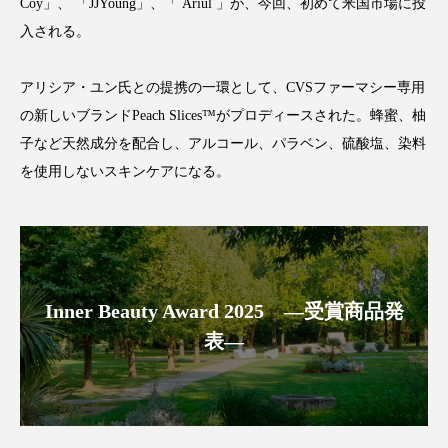
Coy」、 「JJYoung」、「 Ariul 」が、今回、初めて米国市場に投
アンチエイジング
アンチソリチュード
入される。
インタビュー
インナービューティー 冷え
アリシア・ユン氏との提携の一環として、CVSファーマシー専用
インナービューティーアワード2025受賞商品
の新しいブランドPeach Slices™がプロディースされた。蜂蜜、柚
子など天然成分を配合し、アルコール、パラベン、硫酸塩、染料
ウェアラブルデバイス
ウェルネス
を使用しないスキンケアになる。
ウェルビーイング
エイジングケア
エクソソーム
オーガニック
オゾン
カウンセラー
カウンセリング
Inner Beauty Award 2025 ―受賞商品発
表―
カカイオイル
ガジェット
キーワード
クルエルティフリー
クレンジング