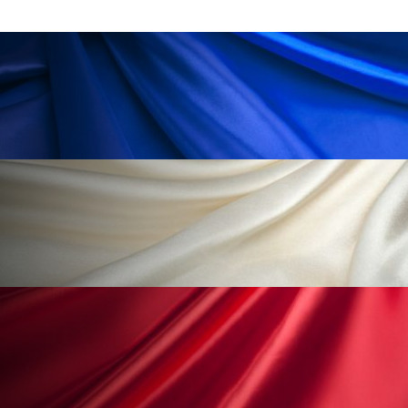
冷え性改善
加工アプリ
加工フィルター
加工顔
労働環境
国内市場
国際市場
地政学リスク
外出控え
夜 スキンケア 香り
孤独
巡らせるケア
巡りケア
差別化
廃棄ロス
成分
技術経営
技術転用
抗酸化
抗酸化ケア
断食
新商品
日中関係
日焼け止め
時間制限食
東洋医学
梅雨
棚卸資産
汗ケア
温活スキンケア
温活女子
温活習慣