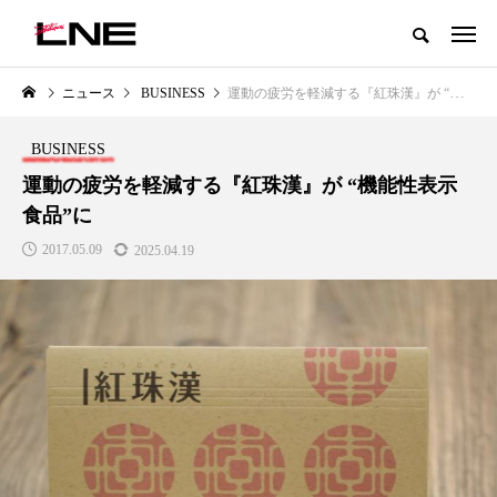
グローバルビューティ＆ヘルスケアビジネス誌
ニュース
BUSINESS
運動の疲労を軽減する『紅珠漢』が “機能性表示食品”に
NEW POST
カテゴリー毎の最新記事
BUSINESS
LIFESTYLE
BUSINESS
運動の疲労を軽減する『紅珠漢』が “機能性表示
食品”に
2017.05.09
2025.04.19
SNSの「加工顔」と美容医療｜AI
GWI調査から読み解く2030年の
」
がもたらす可能性とこれから
都市型スパ――身近なウェルネ
の次世代モデル
2026.07.13
2026.08.06