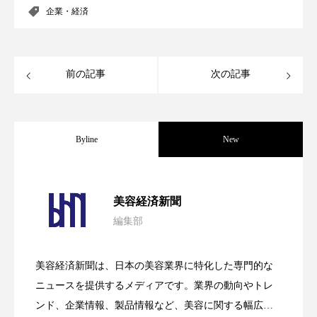
企業・経済
パーフェクト株式会社
バイオハッキング
バイオミメティクス
バイオミメティック
前の記事
次の記事
バクチオール
バリア機能
ハロウィ
ハロウィン後スキンケア
Byline
New
ハロウィン翌日 肌リセット
ヒアルロン酸
ビジネスモデル
ビタミンC誘導体
ファシア
パーフェクト社の「AI美容」事例｜「死
2026.08.04
美容経済新聞
ファスティング
フィトレチノール
編集部
花王、化粧品事業で棚卸資産38%削減
2026.07.28
の谷」克服と酷暑を商機に変えるB2B
プチ断食
ブルーオーシャン
美容経済新聞は、日本の美容業界に特化した専門的な
【技術転用】ポーラの『顔画像解析AI』
2026.07.20
――AI需要予測で猛暑の欠品と過剰在庫
フレグランス 冬
プロンプト
ヘアケア
ニュースを提供するメディアです。業界の動向やトレ
SaaSモデル
ンド、企業情報、製品情報など、美容に関する幅広い