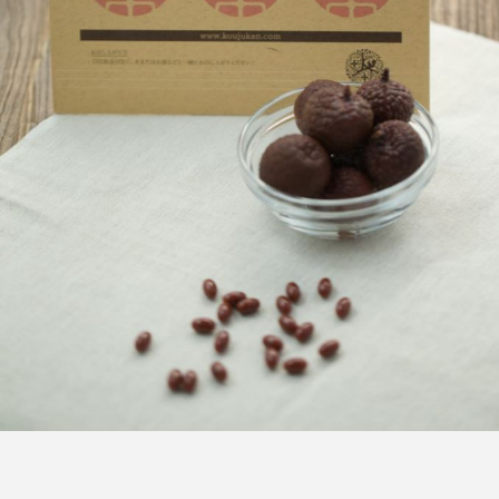
FEATURED
注目の企画
TAG LIST
タグ一覧
AI
B2B
BeautyTech
ChatGPT
Gemini
Instagram
SaaS
SNS
TikTok
アスタキサンチン
アスレジャーコスメ
アレルギー
アロマ