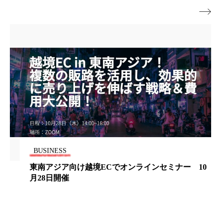

ローカル
ロンジェビティ
下半身美容
乾燥 対策 冬 スキンケア
乾燥対策
乾燥肌対策
他者との再接続
企業・経済
価格改定
保湿
保湿と香り
保湿成分
健康寿命
光老化
免疫 肌
冬 UVケア
冬 美容 習慣
BUSINESS
冬 髪 ツヤ 出す 方法
冬 髪 乾燥 改善 方法
東南アジア向け越境ECでオンラインセミナー 10
月28日開催
冬スキンケア
冬の乾燥肌
冬の印象美
冬の準備
冬美容
冷え対策