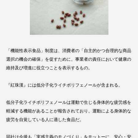
クローズアップ
ケーススタディ
コグニティブヘルス
コスト削減
コネクテッド・ビューティ
コミュニケーション
コルチゾール
サステナビリティ
「機能性表示食品」制度は、消費者の「自主的かつ合理的な商品
選択の機会の確保」を促すために、事業者の責任において健康の
サステナブル美容
サプライチェーン
維持及び増進に役立つことを表示するもの。
サプリ
サロンクレンジング
サロン戦略
『紅珠漢』には低分子化ライチポリフェノールが含まれる。
サロン経営
サロン連略
シャネル
低分子化ライチポリフェノールは運動で生じる身体的な疲労感を
スカルプ クレンジング 頻度
スカルプケア
軽減する機能があることが報告されており、運動による身体的な
スキンケア
スキンケア 習慣
疲労を自覚している人に適した食品だ。
スキンケアルーティン
ストレス
スパ
同社は今後も「実感主義のモノづくり」をモットーに、安心・安