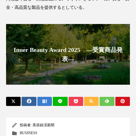
全・高品質な製品を提供するとしている。
スマートウォッチ
スマートパッチ
スマートリング
セーフプレイス
セラミド
セラミド保湿
セルフケア
Inner Beauty Award 2025 ―受賞商品発
ソーシャルウェルネス
ソーシャルコマース
表―
タンパク質
ディープクレンジング
デジタルデトックス
デトックス
ドライヤー 温度 髪 ダメージ
ナイアシンアミド
ナイトプロテイン
ナイトルーティン 金木犀
投稿者:
美容経済新聞
パーソナライズ
バーチャルメイク
BUSINESS