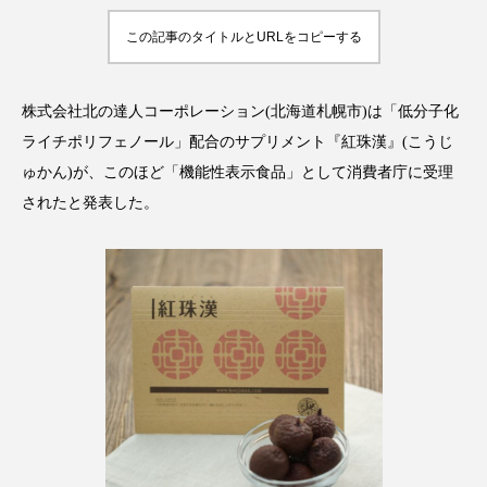
アンチエイジング
アンチソリチュード
この記事のタイトルとURLをコピーする
インタビュー
インナービューティー 冷え
株式会社北の達人コーポレーション(北海道札幌市)は「低分子化
インナービューティーアワード2025受賞商品
ライチポリフェノール」配合のサプリメント『紅珠漢』(こうじ
ゅかん)が、このほど「機能性表示食品」として消費者庁に受理
ウェアラブルデバイス
ウェルネス
されたと発表した。
ウェルビーイング
エイジングケア
エクソソーム
オーガニック
オゾン
カウンセラー
カウンセリング
カカイオイル
ガジェット
キーワード
クルエルティフリー
クレンジング