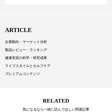
ペアトリートメント
ヘッドスパ
テーマを取り上げています。 編集部では、美容業界の
が猛暑の建設現場に選ばれる理由
を防ぐDX戦略
取材や情報収集、分析を行い、業界内外の最新情報を
ヘルスケア
ヘルスビューティー
主に美容業界関係者に向けて発信しています。私たち
は「キレイをふやす」を企業理念として信頼性の高い
ポジショニング
ボディケア
ホルモン
ARTICLE
情報提供を通じて美容業界の発展に貢献すべく努力し
マーケティング
マイクロスパ
ています。
企業動向・マーケット分析
マネジメント
むくみ対策
むくみ改善
製品レビュー・ランキング
健康美容の科学・研究成果
メンズスキンケア
メンタルケア
ライフスタイルとセルフケア
メンタルヘルス
ライフスタイル
プレミアムコンテンツ
リカバリー
リカバリーウェア
リサーチ
リナロール 効果
リラクゼーション
RELATED
リラックス効果
レチナール
レチノール
気になるなら一緒に読んでほしい関連記事