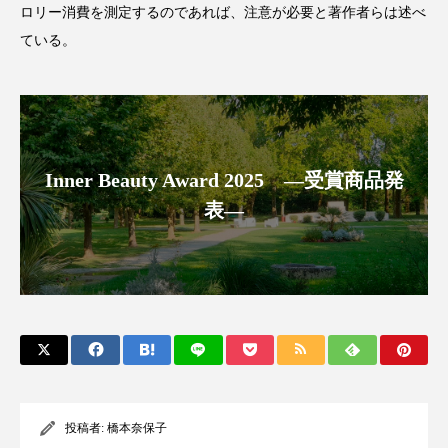
ロリー消費を測定するのであれば、注意が必要と著作者らは述べ
アンチエイジング
アンチソリチュード
ている。
インタビュー
インナービューティー 冷え
インナービューティーアワード2025受賞商品
ウェアラブルデバイス
ウェルネス
Inner Beauty Award 2025 ―受賞商品発
表―
ウェルビーイング
エイジングケア
エクソソーム
オーガニック
オゾン
カウンセラー
カウンセリング
カカイオイル
ガジェット
キーワード
クルエルティフリー
クレンジング
投稿者:
橋本奈保子