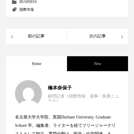
クローズアップ
ケーススタディ
BUSINESS
国際市場
コグニティブヘルス
コスト削減
コネクテッド・ビューティ
コミュニケーション
前の記事
次の記事
コルチゾール
サステナビリティ
サステナブル美容
サプライチェーン
Byline
New
サプリ
サロンクレンジング
サロン戦略
男性・家族歴・重症度でニキビ瘢痕有病
2023.06.30
サロン経営
サロン連略
シャネル
橋本奈保子
顧問記者（国際情報、薬事・医療ニュ
ース）
スカルプ クレンジング 頻度
スカルプケア
ニキビへの新技術Photopneumatic
2023.06.29
率に差異
スキンケア
スキンケア 習慣
名古屋大学大学院、英国Durham University, Graduate
時間制限食とカロリー制限食の減量効果
2023.06.28
Technology
School 卒。編集者、ライターを経てフリージャーナリ
スキンケアルーティン
ストレス
スパ
ストとして独立。専門分野は、医学・化学関連。ま