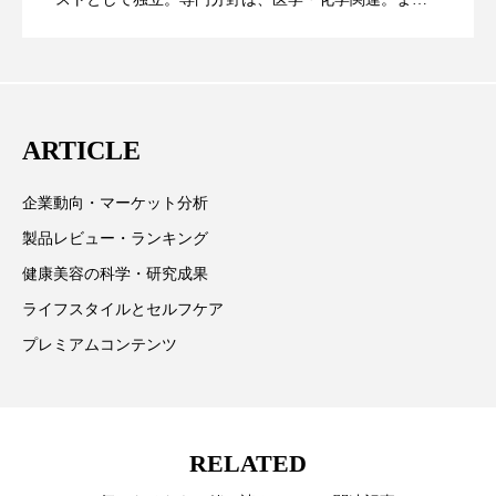
た、同分野を中心に翻訳、ウェブコンテンツ・ディレ
スマートウォッチ
スマートパッチ
に差なし
クターとしても活躍中。 本誌では主に、米国欧州を中
スマートリング
セーフプレイス
セラミド
心に先端美容医療、化学、米FDAなどの情報を担当。
セラミド保湿
セルフケア
ARTICLE
ソーシャルウェルネス
ソーシャルコマース
企業動向・マーケット分析
製品レビュー・ランキング
タンパク質
ディープクレンジング
健康美容の科学・研究成果
デジタルデトックス
デトックス
ライフスタイルとセルフケア
プレミアムコンテンツ
ドライヤー 温度 髪 ダメージ
ナイアシンアミド
ナイトプロテイン
ナイトルーティン 金木犀
RELATED
パーソナライズ
バーチャルメイク