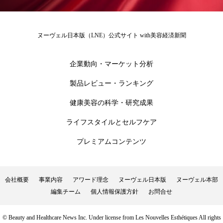
ローカル
ロンジェビティ
下半身美容
ヌーヴェル日本版（LNE）公式サイト with美容経済新聞
乾燥 対策 冬 スキンケア
乾燥対策
企業動向・マーケット分析
乾燥肌対策
他者との再接続
企業・経済
製品レビュー・ランキング
価格改定
保湿
保湿と香り
保湿成分
健康美容の科学・研究成果
健康寿命
光老化
免疫 肌
ライフスタイルとセルフケア
冬 UVケア
冬 美容 習慣
プレミアムコンテンツ
冬 髪 ツヤ 出す 方法
冬 髪 乾燥 改善 方法
会社概要
事業内容
アワード理念
ヌーヴェル日本版
ヌーヴェル本部
冬スキンケア
冬の乾燥肌
冬の印象美
編集チーム
個人情報保護方針
お問合せ
冬の準備
冬美容
冷え対策
© Beauty and Healthcare News Inc. Under license from Les Nouvelles Esthétiques All rights