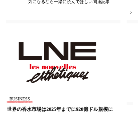
気になるなら一緒に読んでほしい関連記事
パーフェクト株式会社
バイオハッキング

バイオミメティクス
バイオミメティック
バクチオール
バリア機能
ハロウィ
ハロウィン後スキンケア
ハロウィン翌日 肌リセット
ヒアルロン酸
ビジネスモデル
ビタミンC誘導体
ファシア
ファスティング
フィトレチノール
BUSINESS
プチ断食
ブルーオーシャン
コロナ渦、インドの消費者の間で衛生習慣が促進
フレグランス 冬
プロンプト
ヘアケア