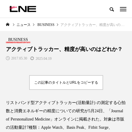
グローバルビューティ＆ヘルスケアビジネス誌
ニュース
BUSINESS
アクティブトラッカー、精度が高いのはどれか？
NEW POST
カテゴリー毎の最新記事
BUSINESS
LIFESTYLE
BUSINESS
アクティブトラッカー、精度が高いのはどれか？
2017.05.30
2025.04.19
この記事のタイトルとURLをコピーする
リストバンド型アクティブトラッカー(活動量計) の測定する心拍
SNSの「加工顔」と美容医療｜AI
GWI調査から読み解く2030年の
」
がもたらす可能性とこれから
都市型スパ――身近なウェルネ
数と消費エネルギーの精度についての研究が5月24日、「Journal
の次世代モデル
2026.07.13
of Persnonalized Medicine」オンラインに掲載された。対象は市販
2026.08.06
の活動量計7種類：Apple Watch、Basis Peak、Fitbit Surge、