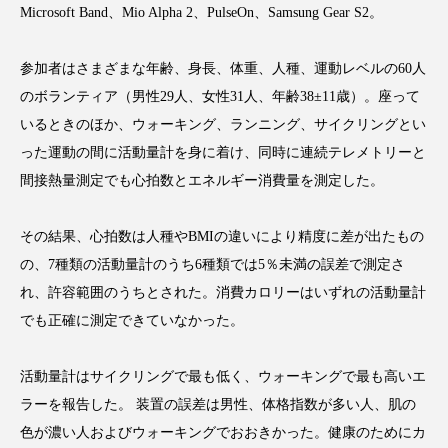
Microsoft Band、Mio Alpha 2、PulseOn、Samsung Gear S2。
参加者はさまざまな年齢、身長、体重、人種、運動レベルの60人
のボランティア（男性29人、女性31人、年齢38±11歳）。座って
FEATURED
注目の企画
いるときのほか、ウォーキング、ランニング、サイクリングとい
った運動の間に活動量計を身に着け、同時に連続テレメトリーと
間接熱量測定でも心拍数とエネルギー消費量を測定した。
TAG LIST
タグ一覧
その結果、心拍数は人種やBMIの違いにより精度に差が出たもの
の、7種類の活動量計のうち6種類では5％未満の誤差で測定さ
AI
B2B
BeautyTech
ChatGPT
れ、許容範囲のうちとされた。消費カロリーはいずれの活動量計
でも正確に測定できていなかった。
Gemini
Instagram
SaaS
SNS
TikTok
アスタキサンチン
活動量計はサイクリングで最も低く、ウォーキングで最も高いエ
ラーを報告した。 装置の誤差は男性、体格指数が多い人、肌の
アスレジャーコスメ
アレルギー
アロマ
色が濃い人およびウォーキングでおおきかった。健康のためにカ