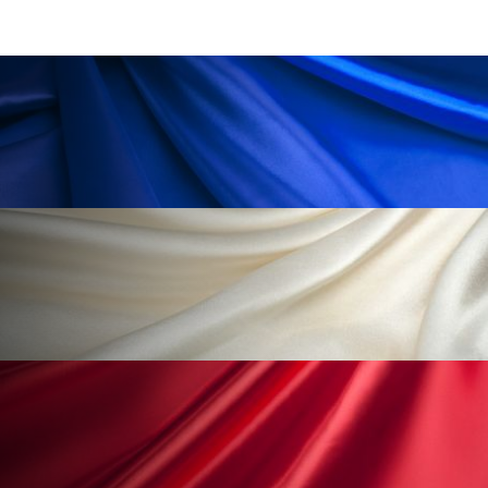
ペアトリートメント
ヘッドスパ
ヘルスケア
ヘルスビューティー
ポジショニング
ボディケア
ホルモン
マーケティング
マイクロスパ
マネジメント
むくみ対策
むくみ改善
メンズスキンケア
メンタルケア
メンタルヘルス
ライフスタイル
リカバリー
リカバリーウェア
リサーチ
リナロール 効果
リラクゼーション
リラックス効果
レチナール
レチノール