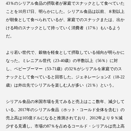
43％のシリアル食品の摂取者が家庭でスナックとして食べていた
ことを10月17日、明らかにした。シリアル食品は以前、８割以上
が朝食として食べられているが、家庭でのスナックまたは、出か
ける時のスナックとして持っていく消費者（17％）もいるよう
FEATURED
注目の企画
だ。
より若い世代で、穀物を軽食として摂取している傾向が明らかに
TAG LIST
なった。ミレニアル世代（23-40歳）の半数以上（56％）に対
タグ一覧
し、ベビーブーマー（53-71歳）の32％がシリアルを家庭でのス
ナックとして食べていると回答した。ジェネレーションZ（18-22
AI
B2B
BeautyTech
ChatGPT
歳）は外出先でシリアルを楽しむ人が多い（21％）という。
Gemini
Instagram
SaaS
SNS
シリアル食品の米国市場を見てみると売上はここ数年、減少して
TikTok
アスタキサンチン
いる。2017年のシリアル食品（ホット・コールド全体を含む）の
売上高は105億ドルになると推測されており、2012年より９％減
アスレジャーコスメ
アレルギー
アロマ
少する見通し。市場の87％を占めるコールド・シリアルは売上高