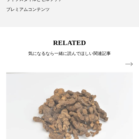
パーフェクト株式会社
バイオハッキング
プレミアムコンテンツ
バイオミメティクス
バイオミメティック
バクチオール
バリア機能
ハロウィ
RELATED
ハロウィン後スキンケア
気になるなら一緒に読んでほしい関連記事

ハロウィン翌日 肌リセット
ヒアルロン酸
ビジネスモデル
ビタミンC誘導体
ファシア
ファスティング
フィトレチノール
プチ断食
ブルーオーシャン
フレグランス 冬
プロンプト
ヘアケア