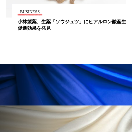
ペアトリートメント
ヘッドスパ
BUSINESS
ヘルスケア
ヘルスビューティー
ロン酸産生
パーム油にも環境保全の国際規格
ポジショニング
ボディケア
ホルモン
マーケティング
マイクロスパ
マネジメント
むくみ対策
むくみ改善
メンズスキンケア
メンタルケア
メンタルヘルス
ライフスタイル
リカバリー
リカバリーウェア
リサーチ
リナロール 効果
リラクゼーション
リラックス効果
レチナール
レチノール