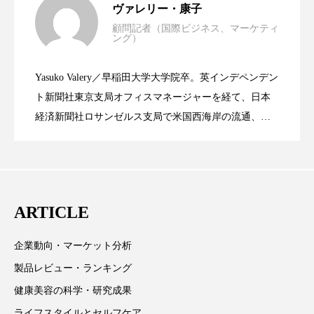
ヴァレリー・康子
スマートウォッチ
スマートパッチ
顧問記者（国際ビジネス、マーケティ
ング）
資生堂、「女性研究者サイエンスグラン
2023.06.30
LVMH・ロレアルの戦略と日本企業の課
スマートリング
セーフプレイス
セラミド
Yasuko Valery／早稲田大学大学院卒。英インデペンデン
セラミド保湿
セルフケア
米バイオテクノロジー企業アミリス、
2023.06.29
ト」の第16回受賞者決定
ト新聞社東京支局オフィスマネージャーを経て、日本
題
経済新聞社ロサンゼルス支局で米国西海岸の流通、産
ソーシャルウェルネス
ソーシャルコマース
業分野を専門に記者経験を積む。本紙では主に、米国
CEO退任と世界的な人員削除を発表
欧州の海外メーカー、ブランドの動向、海外市場の動
タンパク質
ディープクレンジング
向、新規ビジネスモデルなどを担当。現在はロンドン
デジタルデトックス
デトックス
に在住
ARTICLE
ドライヤー 温度 髪 ダメージ
ナイアシンアミド
企業動向・マーケット分析
ナイトプロテイン
ナイトルーティン 金木犀
製品レビュー・ランキング
健康美容の科学・研究成果
パーソナライズ
バーチャルメイク
ライフスタイルとセルフケア