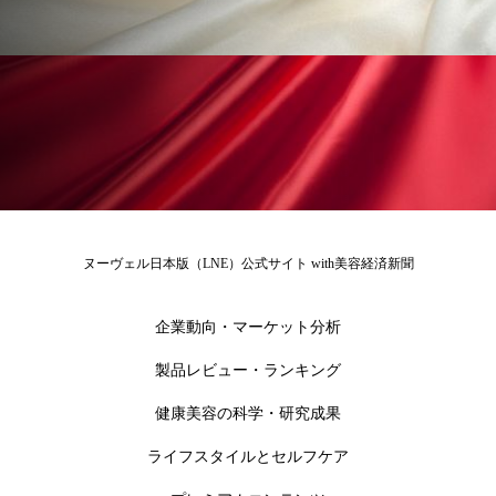
ローカル
ロンジェビティ
下半身美容
乾燥 対策 冬 スキンケア
乾燥対策
乾燥肌対策
他者との再接続
企業・経済
価格改定
保湿
保湿と香り
保湿成分
健康寿命
光老化
免疫 肌
ヌーヴェル日本版（LNE）公式サイト with美容経済新聞
冬 UVケア
冬 美容 習慣
企業動向・マーケット分析
冬 髪 ツヤ 出す 方法
冬 髪 乾燥 改善 方法
製品レビュー・ランキング
冬スキンケア
冬の乾燥肌
冬の印象美
健康美容の科学・研究成果
ライフスタイルとセルフケア
冬の準備
冬美容
冷え対策