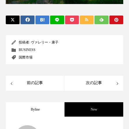
クローズアップ
ケーススタディ
コグニティブヘルス
コスト削減
コネクテッド・ビューティ
コミュニケーション
コルチゾール
サステナビリティ
投稿者:
ヴァレリー・康子
BUSINESS
サステナブル美容
サプライチェーン
国際市場
サプリ
サロンクレンジング
サロン戦略
前の記事
次の記事
サロン経営
サロン連略
シャネル
スカルプ クレンジング 頻度
スカルプケア
Byline
New
スキンケア
スキンケア 習慣
スキンケアルーティン
ストレス
スパ
世界の化粧品市場2025年展望：P&G・
2025.06.11