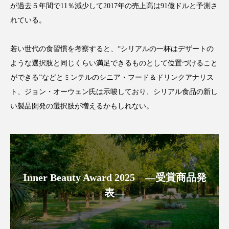
が過去５年間で11％減少して2017年の売上高は91億ドルと予測さ
アンチエイジング
アンチソリチュード
れている。
インタビュー
インナービューティー 冷え
若い世代の食習慣を考察すると、“シリアルの一杯はデザートの
インナービューティーアワード2025受賞商品
ような選択肢と同じくらい満足できるものとして位置づけること
ができる”などとミンテルのシニア・フード＆ドリンクアナリス
ウェアラブルデバイス
ウェルネス
ト、ジョン・オーウェン氏は示唆しており、シリアル食品の新し
い製品開発の選択肢が増えるかもしれない。
ウェルビーイング
エイジングケア
エクソソーム
オーガニック
オゾン
カウンセラー
カウンセリング
Inner Beauty Award 2025 ―受賞商品発
カカイオイル
ガジェット
キーワード
表―
クルエルティフリー
クレンジング