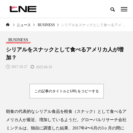
グローバルビューティ＆ヘルスケアビジネス誌
ニュース
BUSINESS
シリアルをスナックとして食べるアメリカ人が増加？
NEW POST
カテゴリー毎の最新記事
BUSINESS
LIFESTYLE
BUSINESS
シリアルをスナックとして食べるアメリカ人が増
加？
2017.10.27
2025.04.19
この記事のタイトルとURLをコピーする
SNSの「加工顔」と美容医療｜AI
GWI調査から読み解く2030年の
」
がもたらす可能性とこれから
都市型スパ――身近なウェルネ
朝食の代表的なシリアル食品を軽食（スナック）として食べるア
の次世代モデル
2026.07.13
メリカ人が最近、増加しているようだ。グローバルリサーチ会社
2026.08.06
ミンテルは、独自に調査した結果、2017年4〜6月の3ヶ月の間に