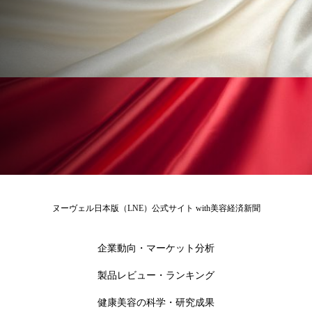
為替相場
熱中症対策
物流問題
特殊メイク
猛暑
生物模倣
用語辞典
男性美容
画像解析
発酵
睡眠
睡眠 美容 金木犀
睡眠美容
秋
秋 冷え
筋膜
精油
素髪ケア やり方
紫外線対策
美容
美容テック
美容と政治
美容ビジネス
美容医療
ヌーヴェル日本版（LNE）公式サイト with美容経済新聞
美容業界
美的感覚
美肌習慣
企業動向・マーケット分析
美脚習慣
老化
肌ケア
肌トラブル
製品レビュー・ランキング
肌バリア
肌荒れ防止
脳
自律神経
健康美容の科学・研究成果