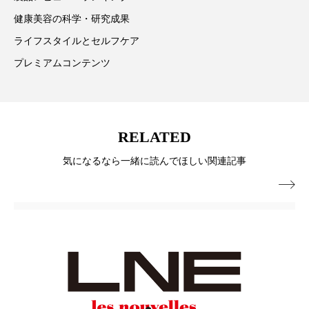
健康美容の科学・研究成果
ローカル
ロンジェビティ
下半身美容
ライフスタイルとセルフケア
乾燥 対策 冬 スキンケア
乾燥対策
プレミアムコンテンツ
乾燥肌対策
他者との再接続
企業・経済
価格改定
保湿
保湿と香り
保湿成分
RELATED
健康寿命
光老化
免疫 肌
気になるなら一緒に読んでほしい関連記事

冬 UVケア
冬 美容 習慣
冬 髪 ツヤ 出す 方法
冬 髪 乾燥 改善 方法
冬スキンケア
冬の乾燥肌
冬の印象美
冬の準備
冬美容
冷え対策