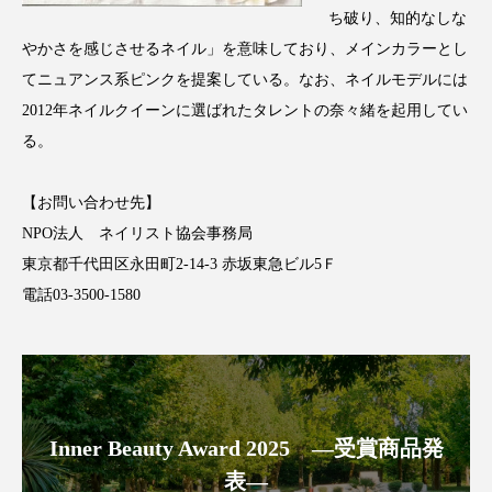
ち破り、知的なしな
スマートウォッチ
スマートパッチ
やかさを感じさせるネイル」を意味しており、メインカラーとし
てニュアンス系ピンクを提案している。なお、ネイルモデルには
スマートリング
セーフプレイス
セラミド
2012年ネイルクイーンに選ばれたタレントの奈々緒を起用してい
る。
セラミド保湿
セルフケア
ソーシャルウェルネス
ソーシャルコマース
【お問い合わせ先】
NPO法人 ネイリスト協会事務局
タンパク質
ディープクレンジング
東京都千代田区永田町2-14-3 赤坂東急ビル5Ｆ
電話03-3500-1580
デジタルデトックス
デトックス
ドライヤー 温度 髪 ダメージ
ナイアシンアミド
ナイトプロテイン
ナイトルーティン 金木犀
Inner Beauty Award 2025 ―受賞商品発
パーソナライズ
バーチャルメイク
表―