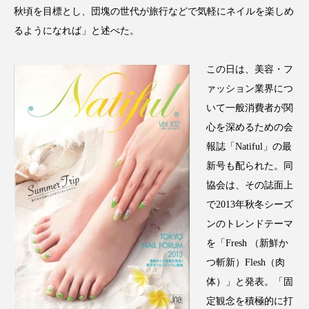
クローズアップ
ケーススタディ
秋頃を目標とし、団塊の世代が旅行などで気軽にネイルを楽しめ
るようになれば」と述べた。
コグニティブヘルス
コスト削減
コネクテッド・ビューティ
コミュニケーション
この日は、美容・フ
ァッション業界につ
コルチゾール
サステナビリティ
いて一般消費者が関
心を深めるための会
サステナブル美容
サプライチェーン
報誌「Natiful」の最
新号も配られた。同
サプリ
サロンクレンジング
サロン戦略
協会は、その誌面上
サロン経営
サロン連略
シャネル
で2013年秋冬シーズ
ンのトレンドテーマ
スカルプ クレンジング 頻度
スカルプケア
を「Fresh （新鮮か
つ斬新）Flesh（肉
スキンケア
スキンケア 習慣
体）」と発表。「固
スキンケアルーティン
ストレス
スパ
定観念を積極的に打