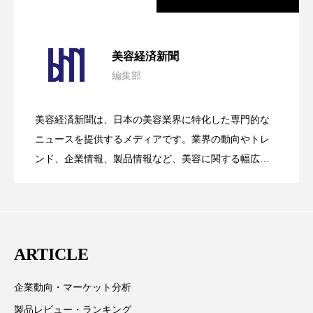
ペアトリートメント
ヘッドスパ
ヘルスケア
ヘルスビューティー
パーフェクト社の「AI美容」事例｜「死
2026.08.04
美容経済新聞
ポジショニング
ボディケア
ホルモン
編集部
花王、化粧品事業で棚卸資産38%削減
2026.07.28
の谷」克服と酷暑を商機に変えるB2B
マーケティング
マイクロスパ
美容経済新聞は、日本の美容業界に特化した専門的な
マネジメント
むくみ対策
むくみ改善
【技術転用】ポーラの『顔画像解析AI』
2026.07.20
――AI需要予測で猛暑の欠品と過剰在庫
ニュースを提供するメディアです。業界の動向やトレ
SaaSモデル
ンド、企業情報、製品情報など、美容に関する幅広い
メンズスキンケア
メンタルケア
テーマを取り上げています。 編集部では、美容業界の
が猛暑の建設現場に選ばれる理由
を防ぐDX戦略
取材や情報収集、分析を行い、業界内外の最新情報を
メンタルヘルス
ライフスタイル
主に美容業界関係者に向けて発信しています。私たち
リカバリー
リカバリーウェア
リサーチ
は「キレイをふやす」を企業理念として信頼性の高い
ARTICLE
情報提供を通じて美容業界の発展に貢献すべく努力し
リナロール 効果
リラクゼーション
ています。
企業動向・マーケット分析
リラックス効果
レチナール
レチノール
製品レビュー・ランキング