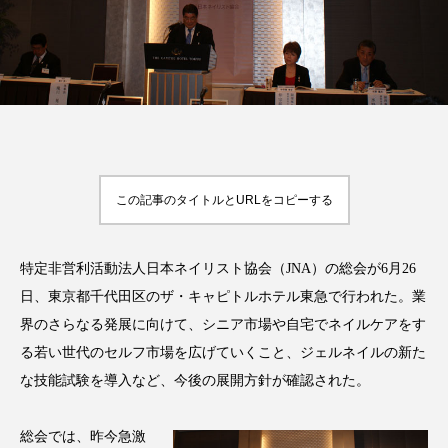
FEATURED
注目の企画
この記事のタイトルとURLをコピーする
TAG LIST
タグ一覧
特定非営利活動法人日本ネイリスト協会（JNA）の総会が6月26
AI
B2B
BeautyTech
ChatGPT
日、東京都千代田区のザ・キャピトルホテル東急で行われた。業
Gemini
Instagram
SaaS
SNS
界のさらなる発展に向けて、シニア市場や自宅でネイルケアをす
る若い世代のセルフ市場を広げていくこと、ジェルネイルの新た
TikTok
アスタキサンチン
な技能試験を導入など、今後の展開方針が確認された。
アスレジャーコスメ
アレルギー
アロマ
総会では、昨今急激