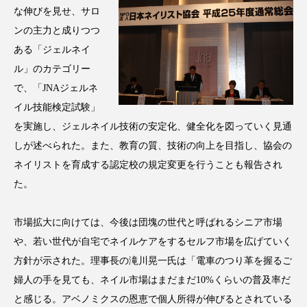
な伸びを見せ、サロ
アンチエイジング
アンチソリチュード
ンの主力と成りつつ
インタビュー
インナービューティー 冷え
ある「ジェルネイ
ル」のカテゴリー
インナービューティーアワード2025受賞商品
で、「JNAジェルネ
イル技能検定試験」
ウェアラブルデバイス
ウェルネス
を実施し、ジェルネイル技術の安定化、健全化を図っていく見通
ウェルビーイング
エイジングケア
しが述べられた。また、教育の質、技術の向上を目指し、協会の
ネイリストを育成する認定校の規定変更を行うことも報告され
エクソソーム
オーガニック
オゾン
た。
カウンセラー
カウンセリング
市場拡大に向けては、今後は団塊の世代と呼ばれるシニア市場
や、若い世代が自宅でネイルケアをするセルフ市場を広げていく
カカイオイル
ガジェット
キーワード
方針が示された。理事長の滝川晃一氏は「電車のつり革を握るご
クルエルティフリー
クレンジング
婦人の手を見ても、ネイル市場はまだまだ10%くらいの普及率だ
と感じる。アベノミクスの恩恵で個人所得が伸びるとされている