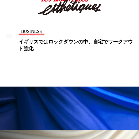
冷え性改善
加工アプリ
加工フィルター
加工顔
労働環境
国内市場
国際市場
BUSINESS
地政学リスク
外出控え
夜 スキンケア 香り
イギリスではロックダウンの中、自宅でワークアウ
ト強化
孤独
巡らせるケア
巡りケア
差別化
廃棄ロス
成分
技術経営
技術転用
抗酸化
抗酸化ケア
断食
新商品
日中関係
日焼け止め
時間制限食
東洋医学
梅雨
棚卸資産
汗ケア
温活スキンケア
温活女子
温活習慣