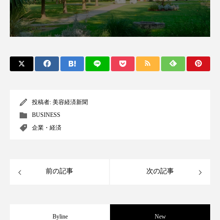
パーフェクト株式会社
バイオハッキング
バイオミメティクス
バイオミメティック
バクチオール
バリア機能
ハロウィ
ハロウィン後スキンケア
投稿者:
美容経済新聞
ハロウィン翌日 肌リセット
ヒアルロン酸
BUSINESS
ビジネスモデル
ビタミンC誘導体
ファシア
企業・経済
ファスティング
フィトレチノール
前の記事
次の記事
プチ断食
ブルーオーシャン
フレグランス 冬
プロンプト
ヘアケア
Byline
New