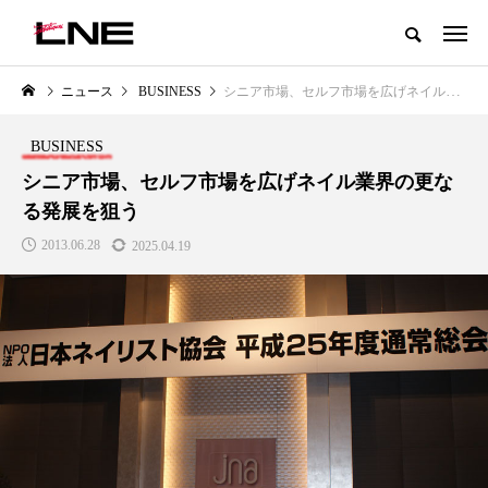
グローバルビューティ＆ヘルスケアビジネス誌
ニュース
BUSINESS
シニア市場、セルフ市場を広げネイル業界の更なる発展を狙う
NEW POST
カテゴリー毎の最新記事
BUSINESS
BUSINESS
PREMIUM
シニア市場、セルフ市場を広げネイル業界の更な
る発展を狙う
2013.06.28
2025.04.19
I
GWI調査から読み解く2030年の
青山メディカルクリニック｜本
都市型スパ――身近なウェルネス
玲 院長：内科と循環器専門医の
の次世代モデル
知見が切り拓く、再生医療と統
医療の新たな価値
2026.08.06
2026.04.28