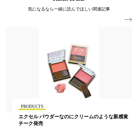
冷え性改善
加工アプリ
加工フィルター
気になるなら一緒に読んでほしい関連記事

加工顔
労働環境
国内市場
国際市場
地政学リスク
外出控え
夜 スキンケア 香り
孤独
巡らせるケア
巡りケア
差別化
廃棄ロス
成分
技術経営
技術転用
抗酸化
抗酸化ケア
断食
新商品
日中関係
日焼け止め
時間制限食
PRODUCTS
東洋医学
梅雨
棚卸資産
汗ケア
エクセル パウダーなのにクリームのような新感覚
チーク発売
温活スキンケア
温活女子
温活習慣