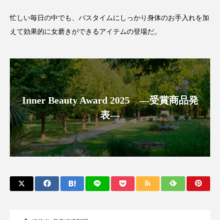
パーフェクト株式会社
バイオハッキング
忙しい毎日の中でも、バスタイムにしっかり身体のお手入れを加
えて効果的に女磨きができるアイテムの登場だ。
バイオミメティクス
バイオミメティック
バクチオール
バリア機能
ハロウィ
ハロウィン後スキンケア
Inner Beauty Award 2025 ―受賞商品発
ハロウィン翌日 肌リセット
ヒアルロン酸
表―
ビジネスモデル
ビタミンC誘導体
ファシア
ファスティング
フィトレチノール
プチ断食
ブルーオーシャン
フレグランス 冬
プロンプト
ヘアケア