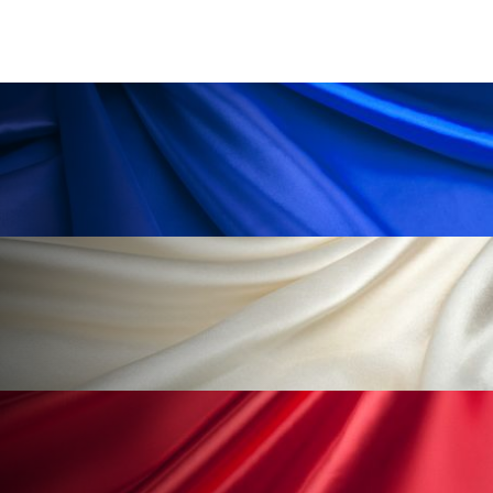
為替相場
熱中症対策
物流問題
特殊メイク
猛暑
生物模倣
用語辞典
男性美容
画像解析
発酵
睡眠
睡眠 美容 金木犀
睡眠美容
秋
秋 冷え
筋膜
精油
素髪ケア やり方
紫外線対策
美容
美容テック
美容と政治
美容ビジネス
美容医療
美容業界
美的感覚
美肌習慣
美脚習慣
老化
肌ケア
肌トラブル
肌バリア
肌荒れ防止
脳
自律神経