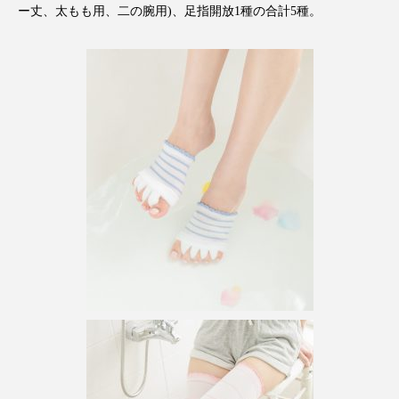
クローズアップ
ケーススタディ
ー丈、太もも用、二の腕用)、足指開放1種の合計5種。
コグニティブヘルス
コスト削減
コネクテッド・ビューティ
コミュニケーション
コルチゾール
サステナビリティ
サステナブル美容
サプライチェーン
サプリ
サロンクレンジング
サロン戦略
サロン経営
サロン連略
シャネル
スカルプ クレンジング 頻度
スカルプケア
スキンケア
スキンケア 習慣
スキンケアルーティン
ストレス
スパ