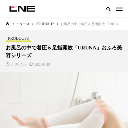
グローバルビューティ＆ヘルスケアビジネス誌
ニュース
PRODUCTS
お風呂の中で着圧＆足指開放「URUNA」おふろ美容シリーズ
NEW POST
カテゴリー毎の最新記事
PRODUCTS
LIFESTYLE
BUSINESS
お風呂の中で着圧＆足指開放「URUNA」おふろ美
容シリーズ
2018.02.22
2025.04.19
SNSの「加工顔」と美容医療｜AI
GWI調査から読み解く2030年の
」
がもたらす可能性とこれから
都市型スパ――身近なウェルネ
の次世代モデル
2026.07.13
2026.08.06