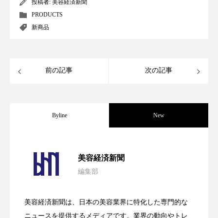
ペアトリートメント
ヘッドスパ
投稿者:
美容経済新聞
PRODUCTS
ヘルスケア
ヘルスビューティー
新商品
ポジショニング
ボディケア
ホルモン
前の記事
次の記事
マーケティング
マイクロスパ
マネジメント
むくみ対策
むくみ改善
Byline
New
メンズスキンケア
メンタルケア
メンタルヘルス
ライフスタイル
パーフェクト社の「AI美容」事例｜「死
2026.08.04
美容経済新聞
リカバリー
リカバリーウェア
リサーチ
編集部
花王、化粧品事業で棚卸資産38%削減
2026.07.28
の谷」克服と酷暑を商機に変えるB2B
リナロール 効果
リラクゼーション
美容経済新聞は、日本の美容業界に特化した専門的な
リラックス効果
レチナール
レチノール
【技術転用】ポーラの『顔画像解析AI』
2026.07.20
――AI需要予測で猛暑の欠品と過剰在庫
ニュースを提供するメディアです。業界の動向やトレ
SaaSモデル