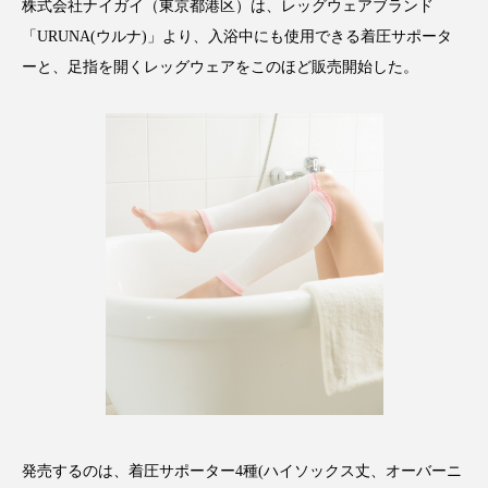
株式会社ナイガイ（東京都港区）は、レッグウェアブランド
アンチエイジング
アンチソリチュード
「URUNA(ウルナ)」より、入浴中にも使用できる着圧サポータ
ーと、足指を開くレッグウェアをこのほど販売開始した。
インタビュー
インナービューティー 冷え
インナービューティーアワード2025受賞商品
ウェアラブルデバイス
ウェルネス
ウェルビーイング
エイジングケア
エクソソーム
オーガニック
オゾン
カウンセラー
カウンセリング
カカイオイル
ガジェット
キーワード
クルエルティフリー
クレンジング
発売するのは、着圧サポーター4種(ハイソックス丈、オーバーニ