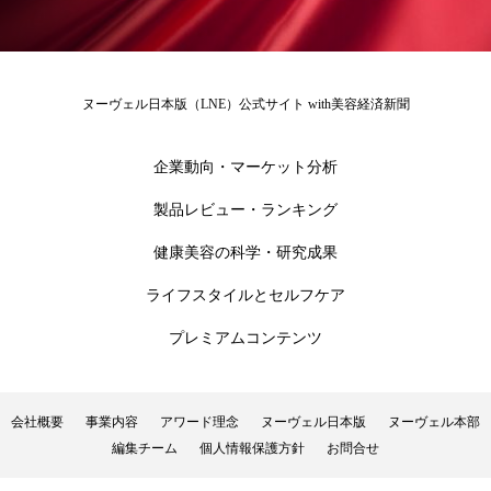
花王
血行促進
過剰在庫
都市型美容ウェルネス
酷暑
ヌーヴェル日本版（LNE）公式サイト with美容経済新聞
金木犀 スキンケア
金木犀 香り 効果
企業動向・マーケット分析
需要予測
頭皮 保湿 ミスト おすすめ
香り
製品レビュー・ランキング
香り メンタルケア
香りケア
健康美容の科学・研究成果
ライフスタイルとセルフケア
香りの重ね使い
香料
香水 レイヤリング
プレミアムコンテンツ
香水の持続
高市政権
高齢社会
髪 静電気 冬 対策
髪のバリア機能 とは
会社概要
事業内容
アワード理念
ヌーヴェル日本版
ヌーヴェル本部
編集チーム
個人情報保護方針
お問合せ