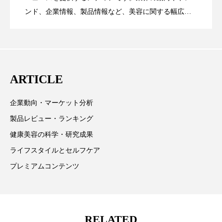
ンド、企業情報、製品情報など、美容に関する幅広い
ローカル
ロンジェビティ
下半身美容
テーマを取り上げています。 編集部では、美容業界の
が猛暑の建設現場に選ばれる理由
を防ぐDX戦略
取材や情報収集、分析を行い、業界内外の最新情報を
乾燥 対策 冬 スキンケア
乾燥対策
主に美容業界関係者に向けて発信しています。私たち
乾燥肌対策
他者との再接続
企業・経済
は「キレイをふやす」を企業理念として信頼性の高い
ARTICLE
情報提供を通じて美容業界の発展に貢献すべく努力し
価格改定
保湿
保湿と香り
保湿成分
ています。
企業動向・マーケット分析
健康寿命
光老化
免疫 肌
製品レビュー・ランキング
健康美容の科学・研究成果
冬 UVケア
冬 美容 習慣
ライフスタイルとセルフケア
冬 髪 ツヤ 出す 方法
冬 髪 乾燥 改善 方法
プレミアムコンテンツ
冬スキンケア
冬の乾燥肌
冬の印象美
冬の準備
冬美容
冷え対策
RELATED