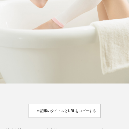
FEATURED
注目の企画
TAG LIST
タグ一覧
AI
B2B
BeautyTech
ChatGPT
Gemini
Instagram
SaaS
SNS
TikTok
アスタキサンチン
この記事のタイトルとURLをコピーする
アスレジャーコスメ
アレルギー
アロマ