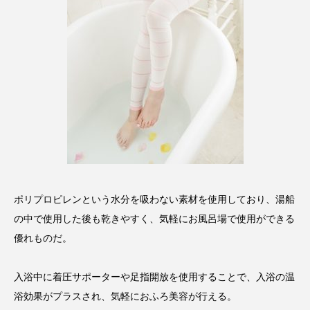
スマートウォッチ
スマートパッチ
スマートリング
セーフプレイス
セラミド
セラミド保湿
セルフケア
ソーシャルウェルネス
ソーシャルコマース
タンパク質
ディープクレンジング
デジタルデトックス
デトックス
ポリプロピレンという水分を吸わない素材を使用しており、湯船
の中で使用した後も乾きやすく、気軽にお風呂場で使用ができる
ドライヤー 温度 髪 ダメージ
ナイアシンアミド
優れものだ。
ナイトプロテイン
ナイトルーティン 金木犀
入浴中に着圧サポーターや足指開放を使用することで、入浴の温
パーソナライズ
バーチャルメイク
浴効果がプラスされ、気軽におふろ美容が行える。