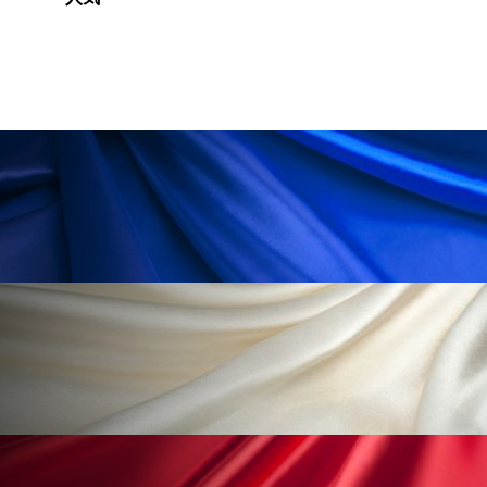
冷え性改善
加工アプリ
加工フィルター
加工顔
労働環境
国内市場
国際市場
地政学リスク
外出控え
夜 スキンケア 香り
孤独
巡らせるケア
巡りケア
差別化
廃棄ロス
成分
技術経営
技術転用
抗酸化
抗酸化ケア
断食
新商品
日中関係
日焼け止め
時間制限食
東洋医学
梅雨
棚卸資産
汗ケア
温活スキンケア
温活女子
温活習慣