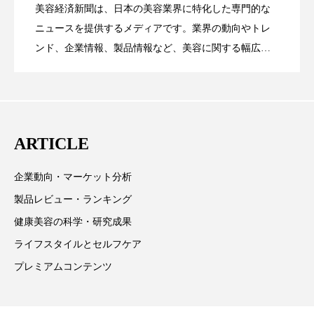
ペアトリートメント
ヘッドスパ
美容経済新聞は、日本の美容業界に特化した専門的な
【技術転用】ポーラの『顔画像解析AI』
2026.07.20
――AI需要予測で猛暑の欠品と過剰在庫
ニュースを提供するメディアです。業界の動向やトレ
SaaSモデル
ヘルスケア
ヘルスビューティー
ンド、企業情報、製品情報など、美容に関する幅広い
テーマを取り上げています。 編集部では、美容業界の
ポジショニング
ボディケア
ホルモン
が猛暑の建設現場に選ばれる理由
を防ぐDX戦略
取材や情報収集、分析を行い、業界内外の最新情報を
マーケティング
マイクロスパ
主に美容業界関係者に向けて発信しています。私たち
は「キレイをふやす」を企業理念として信頼性の高い
マネジメント
むくみ対策
むくみ改善
ARTICLE
情報提供を通じて美容業界の発展に貢献すべく努力し
ています。
メンズスキンケア
メンタルケア
企業動向・マーケット分析
製品レビュー・ランキング
メンタルヘルス
ライフスタイル
健康美容の科学・研究成果
リカバリー
リカバリーウェア
リサーチ
ライフスタイルとセルフケア
プレミアムコンテンツ
リナロール 効果
リラクゼーション
リラックス効果
レチナール
レチノール