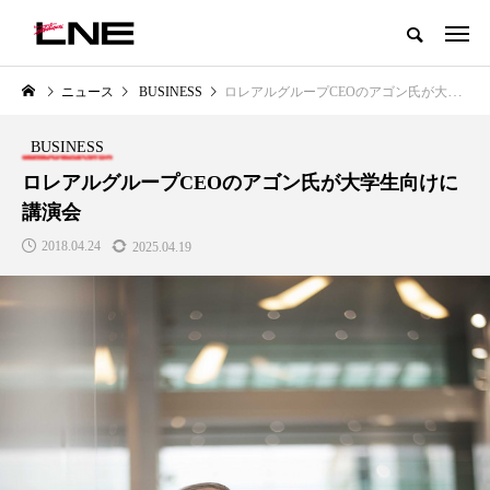
グローバルビューティ＆ヘルスケアビジネス誌
ニュース
BUSINESS
ロレアルグループCEOのアゴン氏が大学生向けに講演会
NEW POST
カテゴリー毎の最新記事
BUSINESS
LIFESTYLE
BUSINESS
ロレアルグループCEOのアゴン氏が大学生向けに
講演会
2018.04.24
2025.04.19
SNSの「加工顔」と美容医療｜AI
GWI調査から読み解く2030年の
」
がもたらす可能性とこれから
都市型スパ――身近なウェルネ
の次世代モデル
2026.07.13
2026.08.06