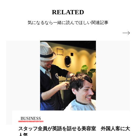
ローカル
ロンジェビティ
下半身美容
RELATED
気になるなら一緒に読んでほしい関連記事
乾燥 対策 冬 スキンケア
乾燥対策

乾燥肌対策
他者との再接続
企業・経済
価格改定
保湿
保湿と香り
保湿成分
健康寿命
光老化
免疫 肌
冬 UVケア
冬 美容 習慣
冬 髪 ツヤ 出す 方法
冬 髪 乾燥 改善 方法
冬スキンケア
冬の乾燥肌
冬の印象美
BUSINESS
冬の準備
冬美容
冷え対策
人客に大
【25】ナノキャリア② ～新美容液、スカル
など共同開発・販売へ～