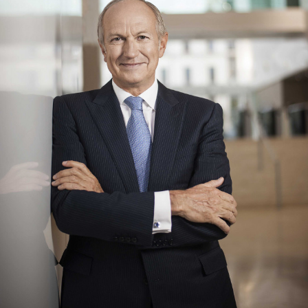
FEATURED
注目の企画
TAG LIST
タグ一覧
AI
B2B
BeautyTech
ChatGPT
Gemini
Instagram
SaaS
SNS
TikTok
アスタキサンチン
アスレジャーコスメ
アレルギー
アロマ