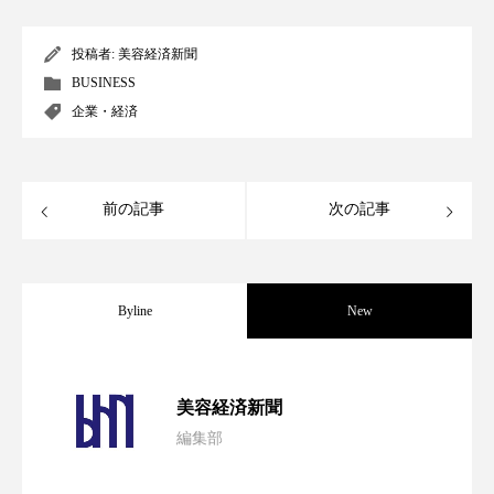
パーフェクト株式会社
バイオハッキング
投稿者:
美容経済新聞
バイオミメティクス
バイオミメティック
BUSINESS
企業・経済
バクチオール
バリア機能
ハロウィ
ハロウィン後スキンケア
前の記事
次の記事
ハロウィン翌日 肌リセット
ヒアルロン酸
ビジネスモデル
ビタミンC誘導体
ファシア
Byline
New
ファスティング
フィトレチノール
パーフェクト社の「AI美容」事例｜「死
2026.08.04
プチ断食
ブルーオーシャン
美容経済新聞
編集部
フレグランス 冬
プロンプト
ヘアケア
花王、化粧品事業で棚卸資産38%削減
2026.07.28
の谷」克服と酷暑を商機に変えるB2B