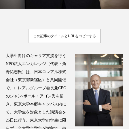
アンチエイジング
アンチソリチュード
インタビュー
インナービューティー 冷え
インナービューティーアワード2025受賞商品
この記事のタイトルとURLをコピーする
ウェアラブルデバイス
ウェルネス
大学生向けのキャリア支援を行う
ウェルビーイング
エイジングケア
NPO法人エンカレッジ（代表・角
野祐志氏）は、日本ロレアル株式
エクソソーム
オーガニック
オゾン
会社（東京都新宿区）と共同開催
で、ロレアルグループ会長兼CEO
カウンセラー
カウンセリング
のジャン-ポール・アゴン氏を招
カカイオイル
ガジェット
キーワード
き、東京大学本郷キャンパス内に
て、大学生を対象とした講演会を
クルエルティフリー
クレンジング
26日に行う。東京大学の学生に限
らず、全大学全学年が対象で、参