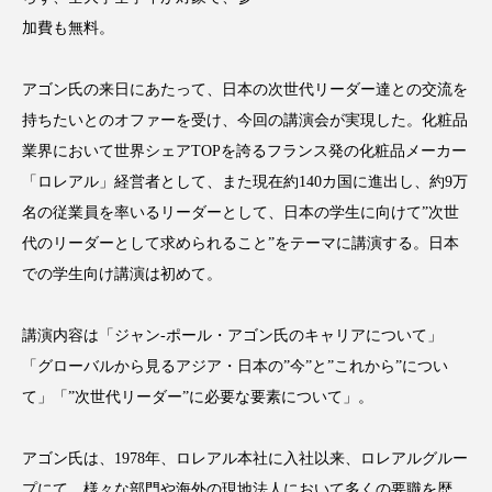
クローズアップ
ケーススタディ
加費も無料。
コグニティブヘルス
コスト削減
アゴン氏の来日にあたって、日本の次世代リーダー達との交流を
コネクテッド・ビューティ
コミュニケーション
持ちたいとのオファーを受け、今回の講演会が実現した。化粧品
業界において世界シェアTOPを誇るフランス発の化粧品メーカー
コルチゾール
サステナビリティ
「ロレアル」経営者として、また現在約140カ国に進出し、約9万
名の従業員を率いるリーダーとして、日本の学生に向けて”次世
サステナブル美容
サプライチェーン
代のリーダーとして求められること”をテーマに講演する。日本
サプリ
サロンクレンジング
サロン戦略
での学生向け講演は初めて。
サロン経営
サロン連略
シャネル
講演内容は「ジャン-ポール・アゴン氏のキャリアについて」
「グローバルから見るアジア・日本の”今”と”これから”につい
スカルプ クレンジング 頻度
スカルプケア
て」「”次世代リーダー”に必要な要素について」。
スキンケア
スキンケア 習慣
アゴン氏は、1978年、ロレアル本社に入社以来、ロレアルグルー
スキンケアルーティン
ストレス
スパ
プにて、様々な部門や海外の現地法人において多くの要職を歴