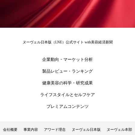
為替相場
熱中症対策
物流問題
特殊メイク
猛暑
生物模倣
用語辞典
男性美容
画像解析
発酵
睡眠
ヌーヴェル日本版（LNE）公式サイト with美容経済新聞
睡眠 美容 金木犀
睡眠美容
秋
秋 冷え
筋膜
精油
素髪ケア やり方
企業動向・マーケット分析
製品レビュー・ランキング
紫外線対策
美容
美容テック
健康美容の科学・研究成果
美容と政治
美容ビジネス
美容医療
ライフスタイルとセルフケア
美容業界
美的感覚
美肌習慣
プレミアムコンテンツ
美脚習慣
老化
肌ケア
肌トラブル
会社概要
事業内容
アワード理念
ヌーヴェル日本版
ヌーヴェル本部
肌バリア
肌荒れ防止
脳
自律神経