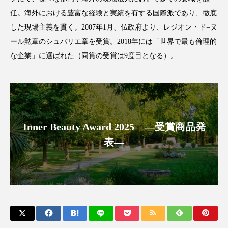
任。海外における豊富な経験と実績を有する国際派であり、徹底
スマートウォッチ
スマートパッチ
した現場主義を貫く。2007年1月、仏政府より、レジオン・ド=ヌ
ール勲章のシュバリエ章を受賞。2018年には「世界で最も倫理的
スマートリング
セーフプレイス
セラミド
な企業」に選ばれた（同賞の受賞は9度目となる）。
セラミド保湿
セルフケア
ソーシャルウェルネス
ソーシャルコマース
タンパク質
ディープクレンジング
Inner Beauty Award 2025 ―受賞商品発
デジタルデトックス
デトックス
表―
ドライヤー 温度 髪 ダメージ
ナイアシンアミド
ナイトプロテイン
ナイトルーティン 金木犀
パーソナライズ
バーチャルメイク