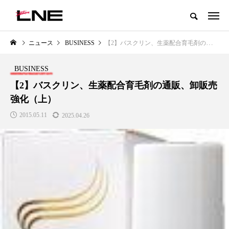
グローバルビューティ＆ヘルスケアビジネス誌
ニュース
BUSINESS
【2】バスクリン、生薬配合育毛剤の通販、卸販売強化（上）
NEW POST
カテゴリー毎の最新記事
BUSINESS
LIFESTYLE
BUSINESS
【2】バスクリン、生薬配合育毛剤の通販、卸販売
強化（上）
2015.05.11
2025.04.26
SNSの「加工顔」と美容医療｜AI
GWI調査から読み解く2030年の
」
がもたらす可能性とこれから
都市型スパ――身近なウェルネ
の次世代モデル
2026.07.13
2026.08.06