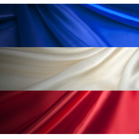
花王
血行促進
過剰在庫
都市型美容ウェルネス
酷暑
金木犀 スキンケア
金木犀 香り 効果
需要予測
頭皮 保湿 ミスト おすすめ
香り
香り メンタルケア
香りケア
香りの重ね使い
香料
香水 レイヤリング
香水の持続
高市政権
高齢社会
髪 静電気 冬 対策
髪のバリア機能 とは