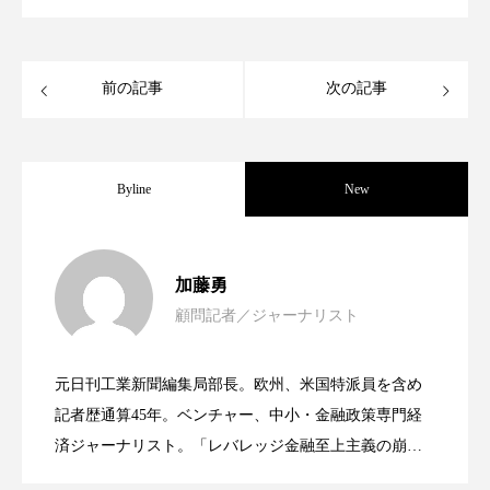
ローカル
ロンジェビティ
下半身美容
前の記事
次の記事
乾燥 対策 冬 スキンケア
乾燥対策
乾燥肌対策
他者との再接続
企業・経済
Byline
New
価格改定
保湿
保湿と香り
保湿成分
健康寿命
光老化
免疫 肌
女性経営者連載１１・ミック・ケミスト
2021.11.30
加藤勇
冬 UVケア
冬 美容 習慣
顧問記者／ジャーナリスト
女性経営者連載１１・ミック・ケミスト
2021.11.26
リー（下） ～営業と技術が一体となっ
冬 髪 ツヤ 出す 方法
冬 髪 乾燥 改善 方法
元日刊工業新聞編集局部長。欧州、米国特派員を含め
冬スキンケア
冬の乾燥肌
冬の印象美
女性経営者連載１１・ミック・ケミスト
2021.11.26
リー （下） ～営業と技術が一体とな
記者歴通算45年。ベンチャー、中小・金融政策専門経
てOEM受注～
済ジャーナリスト。「レバレッジ金融至上主義の崩
冬の準備
冬美容
冷え対策
壊」など著述多数。本誌では主に、経済部門、企業取
リー（上） ～研究所で自前化粧品を開