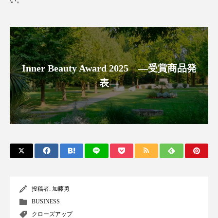
い。
ペアトリートメント
ヘッドスパ
ヘルスケア
ヘルスビューティー
ポジショニング
ボディケア
ホルモン
Inner Beauty Award 2025 ―受賞商品発
マーケティング
マイクロスパ
表―
マネジメント
むくみ対策
むくみ改善
メンズスキンケア
メンタルケア
メンタルヘルス
ライフスタイル
リカバリー
リカバリーウェア
リサーチ
リナロール 効果
リラクゼーション
投稿者:
加藤勇
BUSINESS
リラックス効果
レチナール
レチノール
クローズアップ