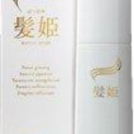
FEATURED
注目の企画
TAG LIST
タグ一覧
AI
B2B
BeautyTech
ChatGPT
Gemini
Instagram
SaaS
SNS
TikTok
アスタキサンチン
アスレジャーコスメ
アレルギー
アロマ