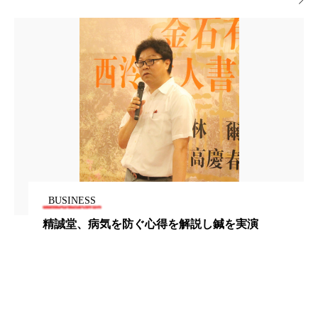
為替相場
熱中症対策
物流問題

特殊メイク
猛暑
生物模倣
用語辞典
男性美容
画像解析
発酵
睡眠
睡眠 美容 金木犀
睡眠美容
秋
秋 冷え
筋膜
精油
素髪ケア やり方
紫外線対策
美容
美容テック
BUSINESS
美容と政治
美容ビジネス
美容医療
精誠堂、病気を防ぐ心得を解説し鍼を実演
美容業界
美的感覚
美肌習慣
美脚習慣
老化
肌ケア
肌トラブル
肌バリア
肌荒れ防止
脳
自律神経