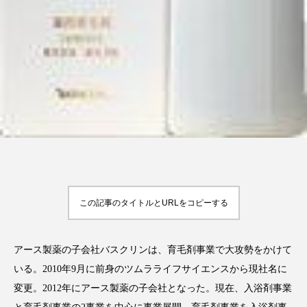
アンチエイジング
アンチソリチュード
インタビュー
インナービューティー 冷え
インナービューティーアワード2025受賞商品
ウェアラブルデバイス
ウェルネス
ウェルビーイング
エイジングケア
エクソソーム
オーガニック
オゾン
この記事のタイトルとURLをコピーする
カウンセラー
カウンセリング
カカイオイル
ガジェット
キーワード
アース製薬の子会社バスクリンは、育毛剤事業で大攻勢をかけて
いる。2010年9月に前身のツムラライフサイエンスから現社名に
クルエルティフリー
クレンジング
変更。2012年にアース製薬の子会社となった。現在、入浴剤事業