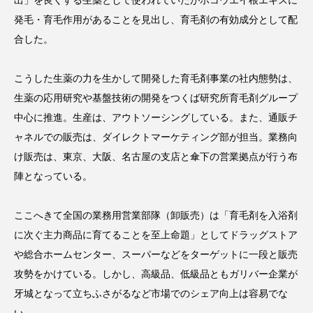
出」を良くする生薬として使われていたがホコウエイ根エキスに
パーフェクト株式会社
バイオハッキング
発毛・育毛作用があることを見出し、育毛剤の有効成分として配
合した。
バイオミメティクス
バイオミメティック
こうした生薬の力を生かして開発した育毛剤事業の社内態勢は、
バクチオール
バリア機能
ハロウィ
生薬の応用研究や基盤技術の開発をつくば研究所育毛剤グループ
ハロウィン後スキンケア
中心に推進。生産は、アウトソーシングしている。また、通販チ
ャネルでの販売は、ダイレクトマーケティング部が担当。業務向
ハロウィン翌日 肌リセット
ヒアルロン酸
け販売は、東京、大阪、名古屋の支店と傘下の営業拠点が行う布
陣となっている。
ビジネスモデル
ビタミンC誘導体
ファシア
ファスティング
フィトレチノール
ここへきて全国の業務用営業部隊（卸販売）は「育毛剤を入浴剤
に次ぐ主力商品に育てることを至上命題」としてドラッグストア
プチ断食
ブルーオーシャン
や総合ホームセンター、スーパーなどをターゲットに一段と販売
攻勢をかけている。しかし、高級品、低級品ともガリバー企業が
フレグランス 冬
プロンプト
ヘアケア
牙城となって立ちふさがるなど市場でのシェア向上は容易でな