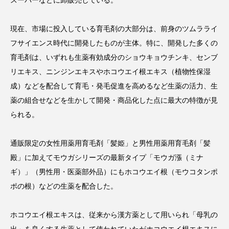
スーパーなどに卸販売している。
スマートウォッチ
スマートパッチ
現在、市場に投入している育毛剤の大部分は、前身のツムラライ
スマートリング
セーフプレイス
セラミド
フサイエンス時代に開発したものが主体。特に、開発した多くの
育毛剤は、いずれも生薬有効成分のショウキョウチンキ、センブ
セラミド保湿
セルフケア
リエキス、ニンジンエキスやホコウエイ根エキス（植物性保湿
成）などを配合して育毛・発毛促進を高めるなど生薬の活力、生
ソーシャルウェルネス
ソーシャルコマース
薬の組合せなどを生かして開発・商品化した点に最大の特徴が見
られる。
タンパク質
ディープクレンジング
デジタルデトックス
デトックス
通販限定の女性用薬用育毛剤「髪姫」と男性用薬用育毛剤「髪
殿」に加えてモウガシリーズの最新タイプ「モウガ漲（ミナ
ドライヤー 温度 髪 ダメージ
ナイアシンアミド
ギ）」（男性用・医薬部外品）にもホコウエイ根（モウコタンポ
ポの根）などの生薬を配合した。
ナイトプロテイン
ナイトルーティン 金木犀
パーソナライズ
バーチャルメイク
ホコウエイ根エキスは、従来から漢方薬として用いられ「母乳の