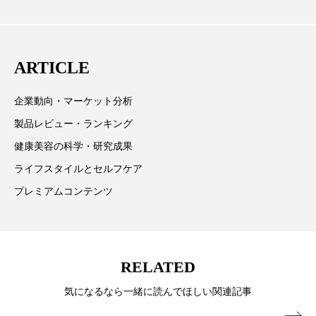
ってOEM受注～
材を担当。
冷え性改善
加工アプリ
加工フィルター
加工顔
労働環境
国内市場
国際市場
発、クリーム人気商品に～
ARTICLE
地政学リスク
外出控え
夜 スキンケア 香り
企業動向・マーケット分析
孤独
巡らせるケア
巡りケア
差別化
製品レビュー・ランキング
健康美容の科学・研究成果
廃棄ロス
成分
技術経営
技術転用
ライフスタイルとセルフケア
抗酸化
抗酸化ケア
断食
新商品
プレミアムコンテンツ
日中関係
日焼け止め
時間制限食
東洋医学
梅雨
棚卸資産
汗ケア
RELATED
温活スキンケア
温活女子
温活習慣
気になるなら一緒に読んでほしい関連記事