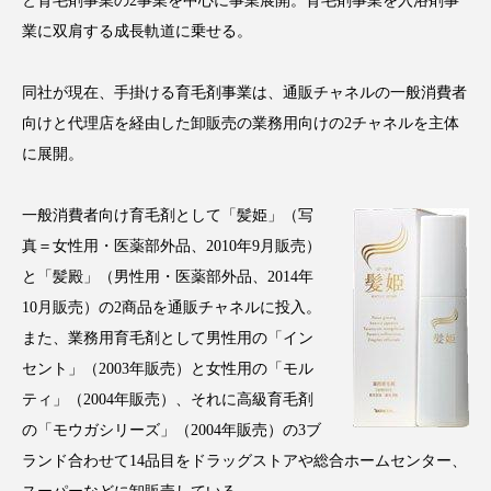
と育毛剤事業の2事業を中心に事業展開。育毛剤事業を入浴剤事
クローズアップ
ケーススタディ
業に双肩する成長軌道に乗せる。
コグニティブヘルス
コスト削減
同社が現在、手掛ける育毛剤事業は、通販チャネルの一般消費者
コネクテッド・ビューティ
コミュニケーション
向けと代理店を経由した卸販売の業務用向けの2チャネルを主体
に展開。
コルチゾール
サステナビリティ
サステナブル美容
サプライチェーン
一般消費者向け育毛剤として「髪姫」（写
真＝女性用・医薬部外品、2010年9月販売）
サプリ
サロンクレンジング
サロン戦略
と「髪殿」（男性用・医薬部外品、2014年
10月販売）の2商品を通販チャネルに投入。
サロン経営
サロン連略
シャネル
また、業務用育毛剤として男性用の「イン
セント」（2003年販売）と女性用の「モル
スカルプ クレンジング 頻度
スカルプケア
ティ」（2004年販売）、それに高級育毛剤
スキンケア
スキンケア 習慣
の「モウガシリーズ」（2004年販売）の3ブ
ランド合わせて14品目をドラッグストアや総合ホームセンター、
スキンケアルーティン
ストレス
スパ