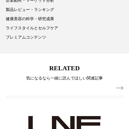
企業動向・マーケット分析
冷え性改善
加工アプリ
加工フィルター
製品レビュー・ランキング
健康美容の科学・研究成果
加工顔
労働環境
国内市場
国際市場
ライフスタイルとセルフケア
地政学リスク
外出控え
夜 スキンケア 香り
プレミアムコンテンツ
孤独
巡らせるケア
巡りケア
差別化
廃棄ロス
成分
技術経営
技術転用
RELATED
抗酸化
抗酸化ケア
断食
新商品
気になるなら一緒に読んでほしい関連記事
日中関係
日焼け止め
時間制限食

東洋医学
梅雨
棚卸資産
汗ケア
温活スキンケア
温活女子
温活習慣