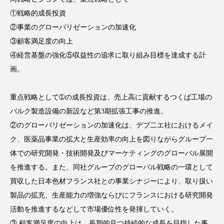
①戦略的成長投資
スマートウォッチ
スマートパッチ
②事業のグローバリゼーションの加速化
スマートリング
セーフプレイス
セラミド
③顧客満足度の向上
④経営基盤の強化⑤収益性の追求に取り組み目標を達成する計
セラミド保湿
セルフケア
画。
ソーシャルウェルネス
ソーシャルコマース
重点戦略として➀の成長投資は、売上高に貢献するつくば工場の
バルク製造設備の新設など第3期拡張工事の推進。
タンパク質
ディープクレンジング
②のグローバリゼーションの加速化は、デブ二エ社におけるメイ
デジタルデトックス
デトックス
ク、医薬品事業の拡大と生産効率の向上を図りながらグループ一
体での研究開発・技術開発及びマーケティングのグローバル展開
ドライヤー 温度 髪 ダメージ
ナイアシンアミド
を推進する。また、同社グループのグローバル戦略の一環として
買収した日本色材フランス社との事業シナジーにより、取り扱い
ナイトプロテイン
ナイトルーティン 金木犀
製品の拡充、生産能力の増強ならびにフランスにおける研究開発
パーソナライズ
バーチャルメイク
活動を推進するなどして市場優位性を発揮していく。
③ 顧客満足度の向上は、長期的且つ持続的な成長を目指した事