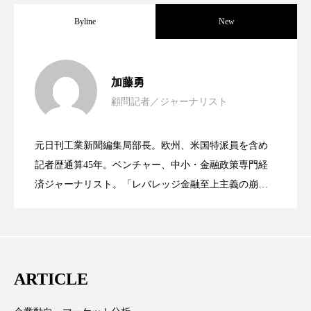
Byline
New
ローカル
ロンジェビティ
下半身美容
乾燥 対策 冬 スキンケア
乾燥対策
女性経営者連載１１・ミック・ケミスト
2021.11.30
加藤勇
乾燥肌対策
他者との再接続
企業・経済
顧問記者／ジャーナリスト
女性経営者連載１１・ミック・ケミスト
2021.11.26
リー（下） ～営業と技術が一体となっ
価格改定
保湿
保湿と香り
保湿成分
元日刊工業新聞編集局部長。欧州、米国特派員を含め
健康寿命
光老化
免疫 肌
女性経営者連載１１・ミック・ケミスト
2021.11.26
リー （下） ～営業と技術が一体とな
記者歴通算45年。ベンチャー、中小・金融政策専門経
てOEM受注～
済ジャーナリスト。「レバレッジ金融至上主義の崩
冬 UVケア
冬 美容 習慣
壊」など著述多数。本誌では主に、経済部門、企業取
リー（上） ～研究所で自前化粧品を開
ってOEM受注～
材を担当。
冬 髪 ツヤ 出す 方法
冬 髪 乾燥 改善 方法
冬スキンケア
冬の乾燥肌
冬の印象美
発、クリーム人気商品に～
ARTICLE
冬の準備
冬美容
冷え対策