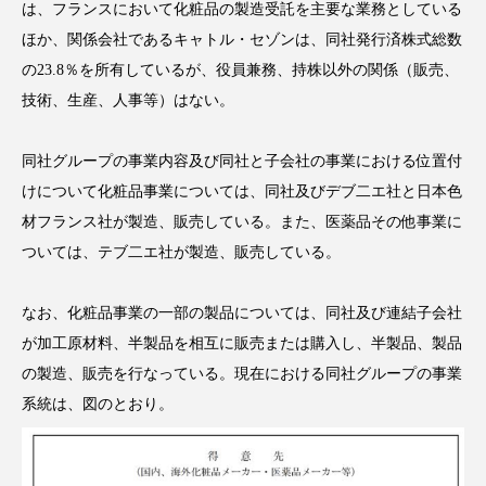
は、フランスにおいて化粧品の製造受託を主要な業務としている
アンチエイジング
アンチソリチュード
ほか、関係会社であるキャトル・セゾンは、同社発行済株式総数
の23.8％を所有しているが、役員兼務、持株以外の関係（販売、
インタビュー
インナービューティー 冷え
技術、生産、人事等）はない。
インナービューティーアワード2025受賞商品
同社グループの事業内容及び同社と子会社の事業における位置付
ウェアラブルデバイス
ウェルネス
けについて化粧品事業については、同社及びデブ二エ社と日本色
材フランス社が製造、販売している。また、医薬品その他事業に
ウェルビーイング
エイジングケア
ついては、テブ二エ社が製造、販売している。
エクソソーム
オーガニック
オゾン
なお、化粧品事業の一部の製品については、同社及び連結子会社
カウンセラー
カウンセリング
が加工原材料、半製品を相互に販売または購入し、半製品、製品
の製造、販売を行なっている。現在における同社グループの事業
カカイオイル
ガジェット
キーワード
系統は、図のとおり。
クルエルティフリー
クレンジング