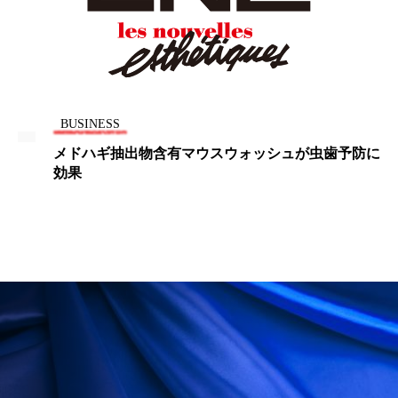
為替相場
熱中症対策
物流問題
特殊メイク
猛暑
生物模倣
用語辞典
男性美容
画像解析
発酵
睡眠
BUSINESS
睡眠 美容 金木犀
睡眠美容
秋
メドハギ抽出物含有マウスウォッシュが虫歯予防に
秋 冷え
筋膜
精油
素髪ケア やり方
効果
紫外線対策
美容
美容テック
美容と政治
美容ビジネス
美容医療
美容業界
美的感覚
美肌習慣
美脚習慣
老化
肌ケア
肌トラブル
肌バリア
肌荒れ防止
脳
自律神経