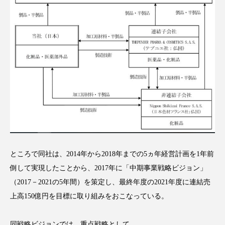
クローズアップ
ケーススタディ
コグニティブヘルス
コスト削減
コネクテッド・ビューティ
コミュニケーション
コルチゾール
サステナビリティ
サステナブル美容
サプライチェーン
サプリ
サロンクレンジング
サロン戦略
サロン経営
サロン連略
シャネル
ところで同社は、2014年から2018年までの5ヵ年経営計画を1年前
倒して実現したことから、2017年に「中期事業戦略ビジョン」
スカルプ クレンジング 頻度
スカルプケア
（2017－2021の5年間）を策定し、最終年度の2021年度に連結売
スキンケア
スキンケア 習慣
上高150億円を目標に取り組みをおこなっている。
スキンケアルーティン
ストレス
スパ
同戦略ビジョンでは、重点戦略として