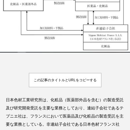
FEATURED
注目の企画
TAG LIST
タグ一覧
AI
B2B
BeautyTech
ChatGPT
この記事のタイトルとURLをコピーする
Gemini
Instagram
SaaS
SNS
日本色材工業研究所は、化粧品（医薬部外品を含む）の製造受託
TikTok
アスタキサンチン
及び研究開発受託を主要な業務としており、連結子会社であるテ
プニエ社は、フランスにおいて医薬品及び化粧品の製造受託を主
アスレジャーコスメ
アレルギー
アロマ
要な業務としている。非連結子会社である日本色材フランス社