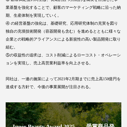
パーフェクト株式会社
バイオハッキング
業基盤を強化することで、顧客のマーケティング戦略に沿った納
期、生産体制を実現していく。
バイオミメティクス
バイオミメティック
④ の経営基盤の強化は、基礎研究、応用研究体制の充実を図り
独自の充填技術開発（容器開発も含む）を進めるとともに様々な
バクチオール
バリア機能
ハロウィ
企業との戦略的アライアンスによる新規性の高い製品開発に取り
ハロウィン後スキンケア
組む。
⑤の収益性の追求は、コスト削減によるローコスト・オペレーシ
ハロウィン翌日 肌リセット
ヒアルロン酸
ョンを実現し、売上高営業利益率を向上させる。
ビジネスモデル
ビタミンC誘導体
ファシア
同社は、一連の施策によって2021年2月期までに売上高150億円を
ファスティング
フィトレチノール
達成する方針で、今後の事業展開が注目される。
プチ断食
ブルーオーシャン
フレグランス 冬
プロンプト
ヘアケア
Inner Beauty Award 2025 ―受賞商品発