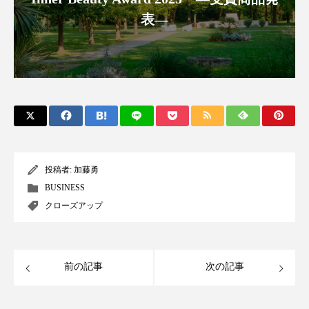
ペアトリートメント
ヘッドスパ
表―
ヘルスケア
ヘルスビューティー
ポジショニング
ボディケア
ホルモン
マーケティング
マイクロスパ
マネジメント
むくみ対策
むくみ改善
メンズスキンケア
メンタルケア
投稿者:
加藤勇
BUSINESS
メンタルヘルス
ライフスタイル
クローズアップ
リカバリー
リカバリーウェア
リサーチ
リナロール 効果
リラクゼーション
前の記事
次の記事
リラックス効果
レチナール
レチノール