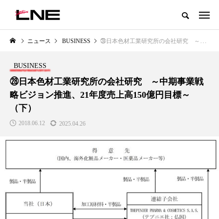
グローバルビューティ＆ヘルスケアビジネス誌
ニュース
BUSINESS
㉘日本色材工業研究所の会社研究 ～中期事業戦略ビジョン推進、21年度売上高150億円目標～（下）
NEW POST
カテゴリー毎の最新記事
BUSINESS
LIFESTYLE
BUSINESS
㉘日本色材工業研究所の会社研究 ～中期事業戦
略ビジョン推進、21年度売上高150億円目標～
（下）
2018.06.12
2025.04.26
SNSの「加工顔」と美容医療｜AI
GWI調査から読み解く2030年の
」
がもたらす可能性とこれから
都市型スパ――身近なウェルネ
の次世代モデル
2026.07.13
2026.08.06