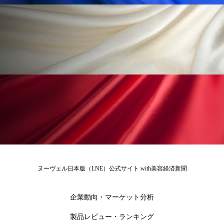
花王
血行促進
過剰在庫
都市型美容ウェルネス
酷暑
金木犀 スキンケア
金木犀 香り 効果
需要予測
頭皮 保湿 ミスト おすすめ
香り
香り メンタルケア
香りケア
香りの重ね使い
香料
香水 レイヤリング
香水の持続
高市政権
高齢社会
ヌーヴェル日本版（LNE）公式サイト with美容経済新聞
髪 静電気 冬 対策
髪のバリア機能 とは
企業動向・マーケット分析
製品レビュー・ランキング