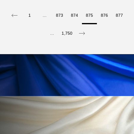
ローカル
ロンジェビティ
下半身美容
1
…
873
874
875
876
877
乾燥 対策 冬 スキンケア
乾燥対策
…
1,750
乾燥肌対策
他者との再接続
企業・経済
価格改定
保湿
保湿と香り
保湿成分
健康寿命
光老化
免疫 肌
冬 UVケア
冬 美容 習慣
冬 髪 ツヤ 出す 方法
冬 髪 乾燥 改善 方法
冬スキンケア
冬の乾燥肌
冬の印象美
冬の準備
冬美容
冷え対策