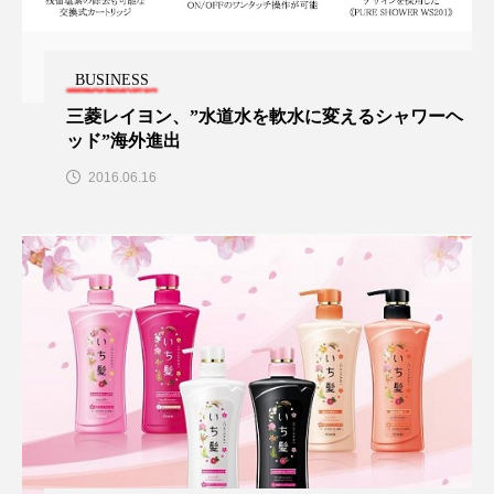
スマートウォッチ
スマートパッチ
BUSINESS
スマートリング
セーフプレイス
セラミド
三菱レイヨン、”水道水を軟水に変えるシャワーヘ
ッド”海外進出
セラミド保湿
セルフケア
2016.06.16
ソーシャルウェルネス
ソーシャルコマース
タンパク質
ディープクレンジング
デジタルデトックス
デトックス
ドライヤー 温度 髪 ダメージ
ナイアシンアミド
ナイトプロテイン
ナイトルーティン 金木犀
パーソナライズ
バーチャルメイク