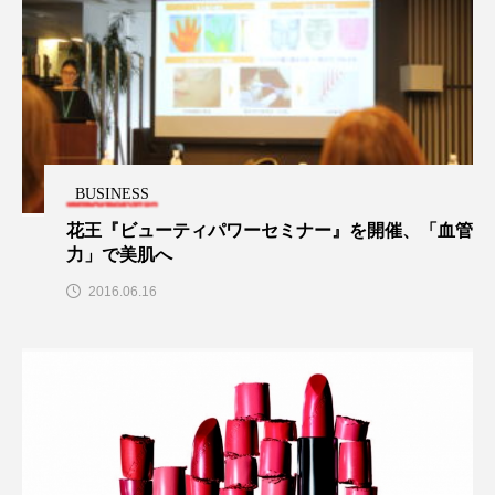
アンチエイジング
アンチソリチュード
インタビュー
インナービューティー 冷え
インナービューティーアワード2025受賞商品
ウェアラブルデバイス
ウェルネス
BUSINESS
花王『ビューティパワーセミナー』を開催、「血管
ウェルビーイング
エイジングケア
力」で美肌へ
エクソソーム
オーガニック
オゾン
2016.06.16
カウンセラー
カウンセリング
カカイオイル
ガジェット
キーワード
クルエルティフリー
クレンジング