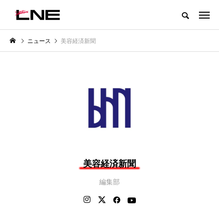
グローバルビューティ＆ヘルスケアビジネス誌
ニュース
美容経済新聞
NEW POST
カテゴリー毎の最新記事
LIFESTYLE
BUSINESS
美容経済新聞
SNSの「加工顔」と美容医療｜AI
GWI調査から読み解く2030年の
」
がもたらす可能性とこれから
都市型スパ――身近なウェルネ
編集部
の次世代モデル
2026.07.13
2026.08.06