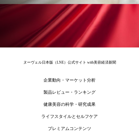
冷え性改善
加工アプリ
加工フィルター
加工顔
労働環境
国内市場
国際市場
地政学リスク
外出控え
夜 スキンケア 香り
孤独
巡らせるケア
巡りケア
差別化
ヌーヴェル日本版（LNE）公式サイト with美容経済新聞
廃棄ロス
成分
技術経営
技術転用
抗酸化
抗酸化ケア
断食
新商品
企業動向・マーケット分析
製品レビュー・ランキング
日中関係
日焼け止め
時間制限食
健康美容の科学・研究成果
東洋医学
梅雨
棚卸資産
汗ケア
ライフスタイルとセルフケア
温活スキンケア
温活女子
温活習慣
プレミアムコンテンツ