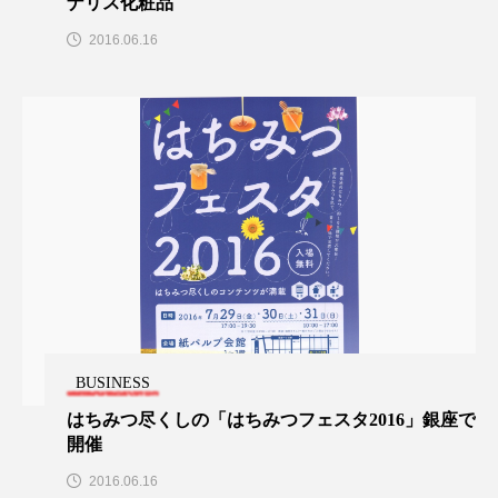
ペアトリートメント
ヘッドスパ
ナリス化粧品
2016.06.16
ヘルスケア
ヘルスビューティー
ポジショニング
ボディケア
ホルモン
マーケティング
マイクロスパ
マネジメント
むくみ対策
むくみ改善
メンズスキンケア
メンタルケア
メンタルヘルス
ライフスタイル
リカバリー
リカバリーウェア
リサーチ
BUSINESS
はちみつ尽くしの「はちみつフェスタ2016」銀座で
リナロール 効果
リラクゼーション
開催
リラックス効果
2016.06.16
レチナール
レチノール