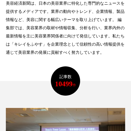
美容経済新聞は、日本の美容業界に特化した専門的なニュースを
提供するメディアです。業界の動向やトレンド、企業情報、製品
情報など、美容に関する幅広いテーマを取り上げています。 編
集部では、美容業界の取材や情報収集、分析を行い、業界内外の
FEATURED
注目の企画
最新情報を主に美容業界関係者に向けて発信しています。私たち
は「キレイをふやす」を企業理念として信頼性の高い情報提供を
通じて美容業界の発展に貢献すべく努力しています。
TAG LIST
タグ一覧
記事数
AI
B2B
BeautyTech
ChatGPT
10499
件
Gemini
Instagram
SaaS
SNS
TikTok
アスタキサンチン
アスレジャーコスメ
アレルギー
アロマ