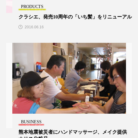
パーフェクト株式会社
バイオハッキング
PRODUCTS
クラシエ、発売10周年の「いち髪」をリニューアル
バイオミメティクス
バイオミメティック
2016.06.16
バクチオール
バリア機能
ハロウィ
ハロウィン後スキンケア
ハロウィン翌日 肌リセット
ヒアルロン酸
ビジネスモデル
ビタミンC誘導体
ファシア
ファスティング
フィトレチノール
プチ断食
ブルーオーシャン
BUSINESS
フレグランス 冬
プロンプト
ヘアケア
熊本地震被災者にハンドマッサージ、メイク提供