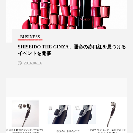
クローズアップ
ケーススタディ
コグニティブヘルス
コスト削減
コネクテッド・ビューティ
コミュニケーション
BUSINESS
コルチゾール
サステナビリティ
SHISEIDO THE GINZA、運命の赤口紅を見つける
イベントを開催
サステナブル美容
サプライチェーン
2016.06.16
サプリ
サロンクレンジング
サロン戦略
サロン経営
サロン連略
シャネル
スカルプ クレンジング 頻度
スカルプケア
スキンケア
スキンケア 習慣
スキンケアルーティン
ストレス
スパ