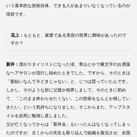
パーフェクト株式会社
バイオハッキング
いう基本的な技術自体、できる人があまりいなくなっているのが
現状です。
バイオミメティクス
バイオミメティック
バクチオール
バリア機能
ハロウィ
花上：
もともと、家業である美容の世界に興味があったので
すか？
ハロウィン後スキンケア
ハロウィン翌日 肌リセット
ヒアルロン酸
新井：
僕がスタイリストになった頃、青山とかで横文字のお洒落
なヘアサロンが流行し始めたときでした。ですから、そのときは
ビジネスモデル
ビタミンC誘導体
ファシア
「髪結いなんて今どきじゃない」と、じつは思っていたんです。
しかし、そのような折に父親が他界しまして。そのときに初め
ファスティング
フィトレチノール
て、「このまま終わらせたくない。この技術をなんとか残してい
きたい」という気持ちになりました。そこからまた、アップスタ
プチ断食
ブルーオーシャン
イルを必死に勉強し直しました。
フレグランス 冬
プロンプト
ヘアケア
父が亡くなってからは「新井会」もいったんはなくなってしまっ
たのですが、古くからの先生も取り込んで組織を復活させ、全国