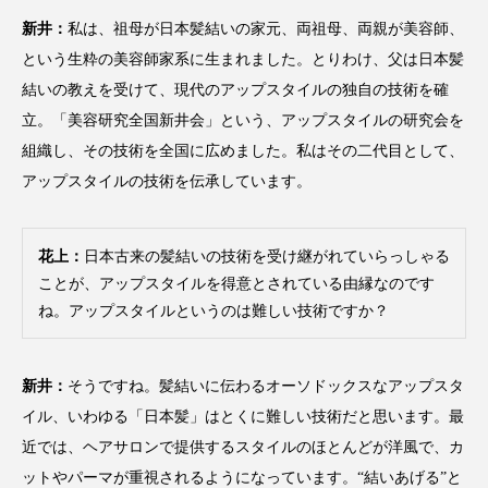
新井：
私は、祖母が日本髪結いの家元、両祖母、両親が美容師、
スマートウォッチ
スマートパッチ
という生粋の美容師家系に生まれました。とりわけ、父は日本髪
スマートリング
セーフプレイス
セラミド
結いの教えを受けて、現代のアップスタイルの独自の技術を確
立。「美容研究全国新井会」という、アップスタイルの研究会を
セラミド保湿
セルフケア
組織し、その技術を全国に広めました。私はその二代目として、
アップスタイルの技術を伝承しています。
ソーシャルウェルネス
ソーシャルコマース
タンパク質
ディープクレンジング
花上：
日本古来の髪結いの技術を受け継がれていらっしゃる
ことが、アップスタイルを得意とされている由縁なのです
デジタルデトックス
デトックス
ね。アップスタイルというのは難しい技術ですか？
ドライヤー 温度 髪 ダメージ
ナイアシンアミド
新井：
そうですね。髪結いに伝わるオーソドックスなアップスタ
ナイトプロテイン
ナイトルーティン 金木犀
イル、いわゆる「日本髪」はとくに難しい技術だと思います。最
近では、ヘアサロンで提供するスタイルのほとんどが洋風で、カ
パーソナライズ
バーチャルメイク
ットやパーマが重視されるようになっています。“結いあげる”と