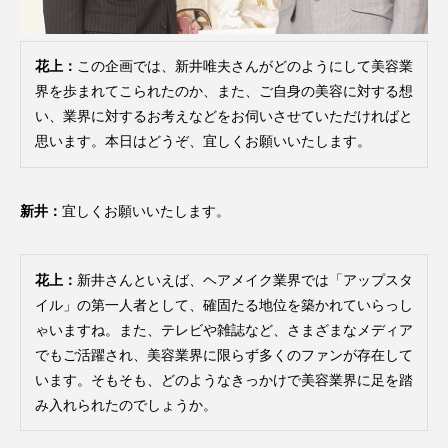
クローズアップ
ケーススタディ
コグニティブヘルス
コスト削減
花上：
この企画では、新井唯夫さんがどのようにして美容業
界を歩まれてこられたのか、また、ご自身の美容に対する想
コネクテッド・ビューティ
コミュニケーション
い、業界に対するお考えなどをお伺いさせていただければと
思います。本日はどうぞ、宜しくお願いいたします。
コルチゾール
サステナビリティ
サステナブル美容
サプライチェーン
新井：
宜しくお願いいたします。
サプリ
サロンクレンジング
サロン戦略
花上：
新井さんといえば、ヘアメイク業界では「アップスタ
サロン経営
サロン連略
シャネル
イル」の第一人者として、確固たる地位を築かれていらっし
ゃいますね。また、テレビや雑誌など、さまざまなメディア
スカルプ クレンジング 頻度
スカルプケア
でもご活躍され、美容業界に限らず多くのファンが存在して
います。そもそも、どのようなきっかけで美容業界に足を踏
スキンケア
スキンケア 習慣
み入れられたのでしょうか。
スキンケアルーティン
ストレス
スパ