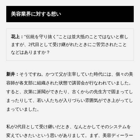
花王
血行促進
過剰在庫
美容業界に対する想い
都市型美容ウェルネス
酷暑
花上：
“伝統を守り抜く”ことは並大抵のことではないと察し
金木犀 スキンケア
金木犀 香り 効果
ますが、2代目として受け継がれたときにご苦労されたこと
などはありますか？
需要予測
頭皮 保湿 ミスト おすすめ
香り
香り メンタルケア
香りケア
新井：
そうですね。かつて父が主宰していた時代には、個々の美
容師が各支部に組織された状態で講習会が行なわれていました。
香りの重ね使い
香料
香水 レイヤリング
すると、次第に派閥ができたり、古くからの先生方で固まってし
まったりして、若い人たちが入りづらい雰囲気ができ上がってし
香水の持続
高市政権
高齢社会
まっていました。
髪 静電気 冬 対策
髪のバリア機能 とは
私が2代目として受け継いだとき、なんとかしてそのシステムを
変えていきたいという思いがありまして。まず、美容ディーラー