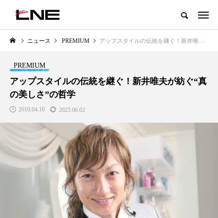
グローバルビューティ＆ヘルスケアビジネス誌
ニュース
PREMIUM
アップスタイルの伝統を継ぐ！新井唯夫が紡ぐ“真の美しさ”の哲学
NEW POST
カテゴリー毎の最新記事
PREMIUM
LIFESTYLE
BUSINESS
アップスタイルの伝統を継ぐ！新井唯夫が紡ぐ“真
の美しさ”の哲学
2010.04.10
2025.06.02
SNSの「加工顔」と美容医療｜AI
GWI調査から読み解く2030年の
」
がもたらす可能性とこれから
都市型スパ――身近なウェルネ
の次世代モデル
2026.07.13
2026.08.06