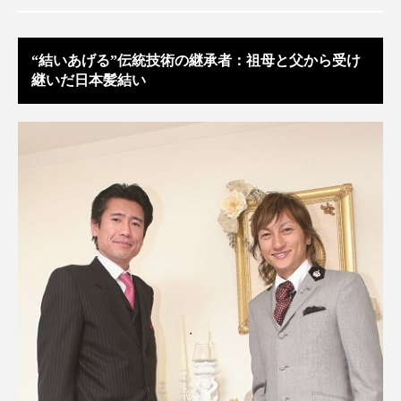
アンチエイジング
アンチソリチュード
インタビュー
インナービューティー 冷え
“結いあげる”伝統技術の継承者：祖母と父から受け
継いだ日本髪結い
インナービューティーアワード2025受賞商品
ウェアラブルデバイス
ウェルネス
ウェルビーイング
エイジングケア
エクソソーム
オーガニック
オゾン
カウンセラー
カウンセリング
カカイオイル
ガジェット
キーワード
クルエルティフリー
クレンジング