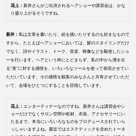
花上：
新井さんがご出演されるヘアショーや講習会は、かな
ローカル
ロンジェビティ
下半身美容
り盛り上がるそうですね。
乾燥 対策 冬 スキンケア
乾燥対策
新井：
私は文章を書いたり、絵を描いたりするのも好きなもので
乾燥肌対策
他者との再接続
企業・経済
すから、たとえばヘアショーにおいては、髪のスタイリングだけ
でなく、詩やイラスト、トーク、音楽、映像などを駆使したショ
価格改定
保湿
保湿と香り
保湿成分
ーを行います。ヘアという枠にとどまらず、私の中から湧き出
健康寿命
光老化
免疫 肌
る“美”に対する感情を、いろいろなツールを使って表現させてい
ただいています。その感情を観客のみなさんと共有させていただ
冬 UVケア
冬 美容 習慣
いて、会場をひとつにすることを目指しています。
冬 髪 ツヤ 出す 方法
冬 髪 乾燥 改善 方法
花上：
エンターティナーなのですね。新井さんは講習会やシ
冬スキンケア
冬の乾燥肌
冬の印象美
ョーだけでなくサロン空間や粧材、衣装、アクセサリーにい
たるまで、本当にいろいろなものをプロデュースされていら
冬の準備
冬美容
冷え対策
っしゃいますよね。最近ではエステティックを含めたトータ