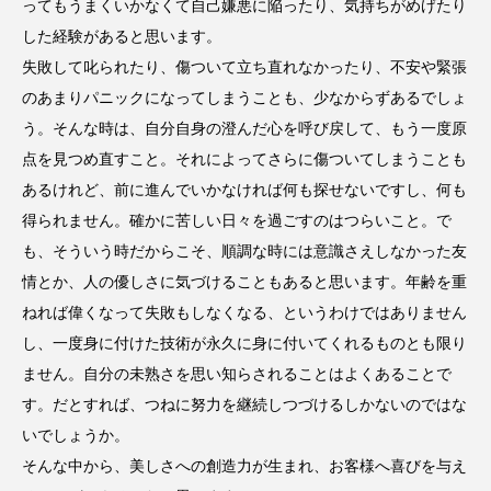
ってもうまくいかなくて自己嫌悪に陥ったり、気持ちがめげたり
した経験があると思います。
失敗して叱られたり、傷ついて立ち直れなかったり、不安や緊張
のあまりパニックになってしまうことも、少なからずあるでしょ
う。そんな時は、自分自身の澄んだ心を呼び戻して、もう一度原
点を見つめ直すこと。それによってさらに傷ついてしまうことも
あるけれど、前に進んでいかなければ何も探せないですし、何も
得られません。確かに苦しい日々を過ごすのはつらいこと。で
も、そういう時だからこそ、順調な時には意識さえしなかった友
情とか、人の優しさに気づけることもあると思います。年齢を重
ねれば偉くなって失敗もしなくなる、というわけではありません
し、一度身に付けた技術が永久に身に付いてくれるものとも限り
ません。自分の未熟さを思い知らされることはよくあることで
す。だとすれば、つねに努力を継続しつづけるしかないのではな
いでしょうか。
そんな中から、美しさへの創造力が生まれ、お客様へ喜びを与え