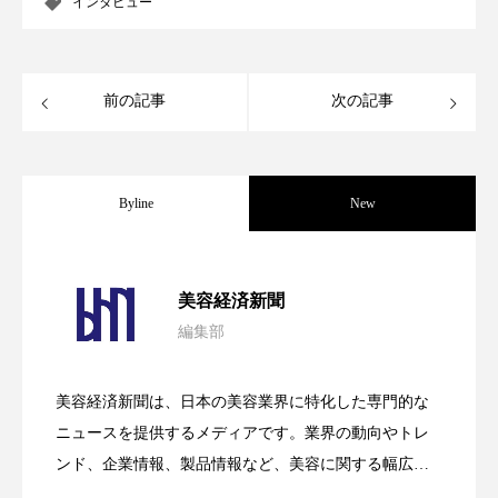
インタビュー
前の記事
次の記事
Byline
New
パーフェクト社の「AI美容」事例｜「死
2026.08.04
美容経済新聞
編集部
花王、化粧品事業で棚卸資産38%削減
2026.07.28
の谷」克服と酷暑を商機に変えるB2B
美容経済新聞は、日本の美容業界に特化した専門的な
【技術転用】ポーラの『顔画像解析AI』
2026.07.20
――AI需要予測で猛暑の欠品と過剰在庫
ニュースを提供するメディアです。業界の動向やトレ
SaaSモデル
ンド、企業情報、製品情報など、美容に関する幅広い
テーマを取り上げています。 編集部では、美容業界の