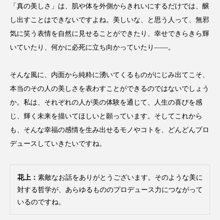
為替相場
熱中症対策
物流問題
「真の美しさ」は、肌や体を外側からきれいにするだけでは、醸
し出すことはできないですよね。美しいな、と思う人って、無邪
特殊メイク
猛暑
生物模倣
用語辞典
気に笑う表情を自然に見せることができたり、幸せできらきら輝
いていたり、何かに必死に立ち向かっていたり――。
男性美容
画像解析
発酵
睡眠
睡眠 美容 金木犀
睡眠美容
秋
そんな風に、内面から純粋に湧いてくるものがにじみ出てこそ、
本当のその人の美しさを表わすことができるのではないでしょう
秋 冷え
筋膜
精油
素髪ケア やり方
か。私は、それぞれの人が美の体験を通じて、人生の喜びを感
じ、輝く未来を描いてほしいと願っています。そしてこれから
紫外線対策
美容
美容テック
も、そんな幸福の感情を生み出せるモノやコトを、どんどんプロ
美容と政治
美容ビジネス
美容医療
デュースしていきたいですね。
美容業界
美的感覚
美肌習慣
花上：
素敵なお話をありがとうございます。そのような美に
美脚習慣
老化
肌ケア
肌トラブル
対する哲学が、あらゆるもののプロデュース力につながって
いるのですね。
肌バリア
肌荒れ防止
脳
自律神経