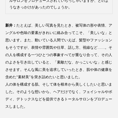
ルサロンをプロデュースされていらっしゃいますが、どのよ
冷え性改善
加工アプリ
加工フィルター
うなきっかけがあったのでしょうか。
加工顔
労働環境
国内市場
国際市場
新井：
たとえば、美しい写真を見たとき、被写体の形や表情、ア
地政学リスク
外出控え
夜 スキンケア 香り
ングルや色味の要素がきれいに絡み合ってこそ、「美しいな」と
思います。また、動いている人間でいえば、髪型やファッション
孤独
巡らせるケア
巡りケア
差別化
もそうですが、表情や雰囲気や仕草、話し方、視線など……。そ
の人を構成する一つひとつの事象すべてが重なり合って、その人
廃棄ロス
成分
技術経営
技術転用
のよさを引き出していると、「素敵だな、かっこいいな」と感じ
抗酸化
抗酸化ケア
断食
新商品
させます。そんな風に美を追求していったとき、肌や体の健康を
含めた“素材美”を突き詰めたいと思いました。
日中関係
日焼け止め
時間制限食
人の体を構成する肌、そして体を根本から美しくしたいと思いま
した。そのような想いから、ヘアだけでなく、フェイシャルやボ
東洋医学
梅雨
棚卸資産
汗ケア
ディ、デトックスなどを提供できるトータルサロンをプロデュー
温活スキンケア
温活女子
温活習慣
スしました。