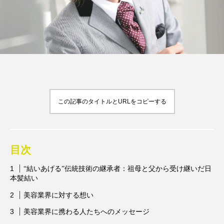
FEATURED
注目の企画
この記事のタイトルとURLをコピーする
TAG LIST
タグ一覧
AI
B2B
BeautyTech
ChatGPT
目次
Gemini
Instagram
SaaS
SNS
“結いあげる”伝統技術の継承者：祖母と父から受け継いだ日
本髪結い
TikTok
アスタキサンチン
美容業界に対する想い
アスレジャーコスメ
アレルギー
アロマ
美容業界に携わる人たちへのメッセージ