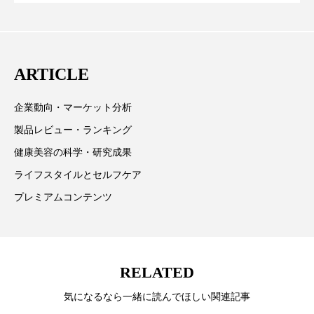
が猛暑の建設現場に選ばれる理由
を防ぐDX戦略
取材や情報収集、分析を行い、業界内外の最新情報を
主に美容業界関係者に向けて発信しています。私たち
は「キレイをふやす」を企業理念として信頼性の高い
ARTICLE
情報提供を通じて美容業界の発展に貢献すべく努力し
ています。
企業動向・マーケット分析
製品レビュー・ランキング
健康美容の科学・研究成果
ライフスタイルとセルフケア
プレミアムコンテンツ
RELATED
気になるなら一緒に読んでほしい関連記事