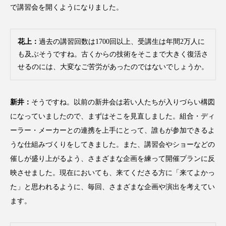
ペアトリートメント
ヘッドスパ
で講習会を開くようになりました。
ヘルスケア
ヘルスビューティー
花上：
過去の講習回数は1700回以上、受講生は年間2万人に
ポジショニング
ボディケア
ホルモン
も及ぶそうですね。古くからの技術をそこまで大きく復活さ
せるのには、大変なご苦労があったのではないでしょうか。
マーケティング
マイクロスパ
マネジメント
むくみ対策
むくみ改善
新井：
そうですね。以前の新井会は若い人たちが入りづらい構図
になっていましたので、まずはそこを見直しました。組合・ディ
メンズスキンケア
メンタルケア
ーラー・メーカーとの連携を上手にとって、誰もが参加できるよ
うな仕組みづくりをしてきました。また、講習会やショーなどの
メンタルヘルス
ライフスタイル
催しが盛り上がるよう、さまざまな企画を練って開催プランに反
リカバリー
リカバリーウェア
リサーチ
映させました。現在においても、来てくださる方に「来てよかっ
た」と思われるように、毎回、さまざまな企画や演出を考えてい
リナロール 効果
リラクゼーション
ます。
リラックス効果
レチナール
レチノール