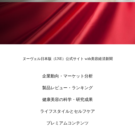
冷え性改善
加工アプリ
加工フィルター
加工顔
労働環境
国内市場
国際市場
地政学リスク
外出控え
夜 スキンケア 香り
孤独
巡らせるケア
巡りケア
差別化
ヌーヴェル日本版（LNE）公式サイト with美容経済新聞
廃棄ロス
成分
技術経営
技術転用
企業動向・マーケット分析
抗酸化
抗酸化ケア
断食
新商品
製品レビュー・ランキング
日中関係
日焼け止め
時間制限食
健康美容の科学・研究成果
東洋医学
梅雨
棚卸資産
汗ケア
ライフスタイルとセルフケア
温活スキンケア
温活女子
温活習慣
プレミアムコンテンツ