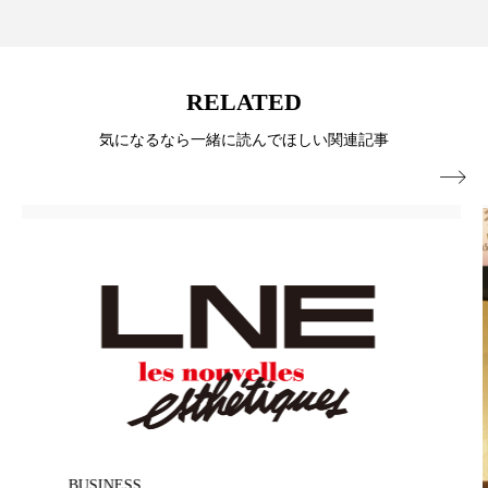
ペアトリートメント
ヘッドスパ
ヘルスケア
ヘルスビューティー
RELATED
ポジショニング
ボディケア
ホルモン
気になるなら一緒に読んでほしい関連記事
マーケティング
マイクロスパ

マネジメント
むくみ対策
むくみ改善
メンズスキンケア
メンタルケア
メンタルヘルス
ライフスタイル
リカバリー
リカバリーウェア
リサーチ
リナロール 効果
リラクゼーション
リラックス効果
レチナール
レチノール
BUSINESS