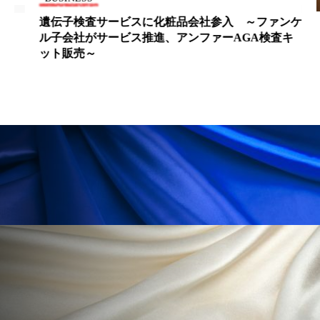
ケ
日本ネイリスト協会が創立30周年記念式典を開催
ローカル
ロンジェビティ
下半身美容
乾燥 対策 冬 スキンケア
乾燥対策
乾燥肌対策
他者との再接続
企業・経済
価格改定
保湿
保湿と香り
保湿成分
健康寿命
光老化
免疫 肌
冬 UVケア
冬 美容 習慣
冬 髪 ツヤ 出す 方法
冬 髪 乾燥 改善 方法
冬スキンケア
冬の乾燥肌
冬の印象美
冬の準備
冬美容
冷え対策