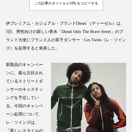
この記事のタイトルとURLをコピーする
アンチエイジング
アンチソリチュード
インタビュー
インナービューティー 冷え
伊プレミアム・カジュアル・ブランドDiesel （ディーゼル）は、
5日、男性向けの新しい香水「Diesel Only The Brave Street」のブ
インナービューティーアワード2025受賞商品
ランド大使にフランス人の双子ダンサー・Les Twins（レ・ツイン
ウェアラブルデバイス
ウェルネス
ズ）を起用すると発表した。
ウェルビーイング
エイジングケア
新製品のキャンペー
ンに、最も注目され
エクソソーム
オーガニック
オゾン
ているストリートダ
ンサーのキャスティ
カウンセラー
カウンセリング
ングを予定してい
カカイオイル
ガジェット
キーワード
る。今回のキャンペ
ーン起用について、
クルエルティフリー
クレンジング
レ・ツインズは、
「新しいスタイルの