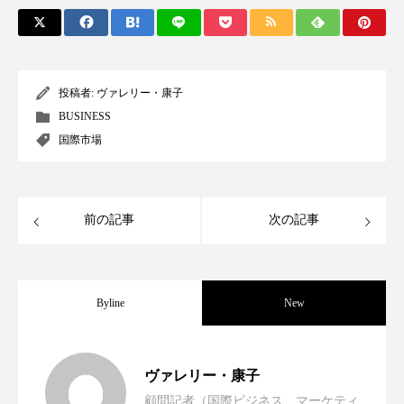
スマートウォッチ
スマートパッチ
スマートリング
セーフプレイス
セラミド
投稿者:
ヴァレリー・康子
セラミド保湿
セルフケア
BUSINESS
国際市場
ソーシャルウェルネス
ソーシャルコマース
タンパク質
ディープクレンジング
前の記事
次の記事
デジタルデトックス
デトックス
ドライヤー 温度 髪 ダメージ
ナイアシンアミド
Byline
New
ナイトプロテイン
ナイトルーティン 金木犀
世界の化粧品市場2025年展望：P&G・
2025.06.11
ヴァレリー・康子
パーソナライズ
バーチャルメイク
顧問記者（国際ビジネス、マーケティ