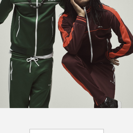
FEATURED
注目の企画
TAG LIST
タグ一覧
AI
B2B
BeautyTech
ChatGPT
Gemini
Instagram
SaaS
SNS
TikTok
アスタキサンチン
アスレジャーコスメ
アレルギー
アロマ