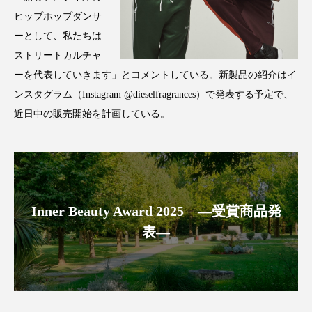
クローズアップ
ケーススタディ
ヒップホップダンサ
コグニティブヘルス
コスト削減
ーとして、私たちは
ストリートカルチャ
コネクテッド・ビューティ
コミュニケーション
ーを代表していきます」とコメントしている。新製品の紹介はイ
ンスタグラム（Instagram @dieselfragrances）で発表する予定で、
コルチゾール
サステナビリティ
近日中の販売開始を計画している。
サステナブル美容
サプライチェーン
サプリ
サロンクレンジング
サロン戦略
サロン経営
サロン連略
シャネル
Inner Beauty Award 2025 ―受賞商品発
表―
スカルプ クレンジング 頻度
スカルプケア
スキンケア
スキンケア 習慣
スキンケアルーティン
ストレス
スパ