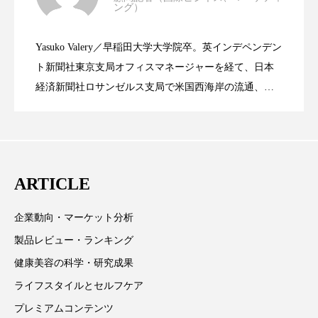
ング）
パーフェクト株式会社
バイオハッキング
資生堂、「女性研究者サイエンスグラン
2023.06.30
LVMH・ロレアルの戦略と日本企業の課
バイオミメティクス
バイオミメティック
Yasuko Valery／早稲田大学大学院卒。英インデペンデン
米バイオテクノロジー企業アミリス、
2023.06.29
ト」の第16回受賞者決定
ト新聞社東京支局オフィスマネージャーを経て、日本
題
バクチオール
バリア機能
ハロウィ
経済新聞社ロサンゼルス支局で米国西海岸の流通、産
業分野を専門に記者経験を積む。本紙では主に、米国
ハロウィン後スキンケア
CEO退任と世界的な人員削除を発表
欧州の海外メーカー、ブランドの動向、海外市場の動
向、新規ビジネスモデルなどを担当。現在はロンドン
ハロウィン翌日 肌リセット
ヒアルロン酸
に在住
ARTICLE
ビジネスモデル
ビタミンC誘導体
ファシア
ファスティング
フィトレチノール
企業動向・マーケット分析
製品レビュー・ランキング
プチ断食
ブルーオーシャン
健康美容の科学・研究成果
フレグランス 冬
プロンプト
ヘアケア
ライフスタイルとセルフケア
プレミアムコンテンツ