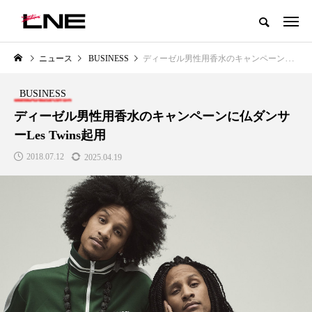
グローバルビューティ＆ヘルスケアビジネス誌
ニュース
BUSINESS
ディーゼル男性用香水のキャンペーンに仏ダンサーLes Twins起用
NEW POST
カテゴリー毎の最新記事
BUSINESS
LIFESTYLE
BUSINESS
ディーゼル男性用香水のキャンペーンに仏ダンサ
ーLes Twins起用
2018.07.12
2025.04.19
SNSの「加工顔」と美容医療｜AI
GWI調査から読み解く2030年の
」
がもたらす可能性とこれから
都市型スパ――身近なウェルネ
の次世代モデル
2026.07.13
2026.08.06