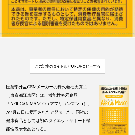
アンチエイジング
アンチソリチュード
インタビュー
インナービューティー 冷え
インナービューティーアワード2025受賞商品
ウェアラブルデバイス
ウェルネス
ウェルビーイング
エイジングケア
この記事のタイトルとURLをコピーする
エクソソーム
オーガニック
オゾン
医薬部外品OEMメーカーの株式会社天真堂
カウンセラー
カウンセリング
（東京都江東区）は、機能性表示食品
『AFRICAN MANGO（アフリカンマンゴ）』
カカイオイル
ガジェット
キーワード
が7月27日に受理されたと発表した。同社の
健康食品としては初のダイエットサポート機
クルエルティフリー
クレンジング
能性表示食品となる。