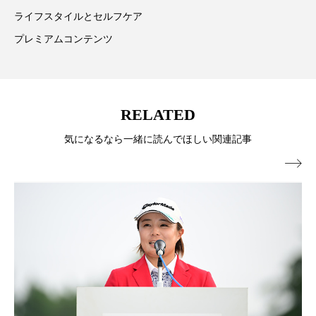
ライフスタイルとセルフケア
ローカル
ロンジェビティ
下半身美容
プレミアムコンテンツ
乾燥 対策 冬 スキンケア
乾燥対策
乾燥肌対策
他者との再接続
企業・経済
RELATED
価格改定
保湿
保湿と香り
保湿成分
気になるなら一緒に読んでほしい関連記事
健康寿命
光老化
免疫 肌

冬 UVケア
冬 美容 習慣
冬 髪 ツヤ 出す 方法
冬 髪 乾燥 改善 方法
冬スキンケア
冬の乾燥肌
冬の印象美
冬の準備
冬美容
冷え対策