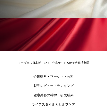
為替相場
熱中症対策
物流問題
特殊メイク
猛暑
生物模倣
用語辞典
男性美容
画像解析
発酵
睡眠
睡眠 美容 金木犀
睡眠美容
秋
秋 冷え
筋膜
精油
素髪ケア やり方
紫外線対策
美容
美容テック
ヌーヴェル日本版（LNE）公式サイト with美容経済新聞
美容と政治
美容ビジネス
美容医療
企業動向・マーケット分析
美容業界
美的感覚
美肌習慣
製品レビュー・ランキング
美脚習慣
老化
肌ケア
肌トラブル
健康美容の科学・研究成果
肌バリア
肌荒れ防止
脳
自律神経
ライフスタイルとセルフケア