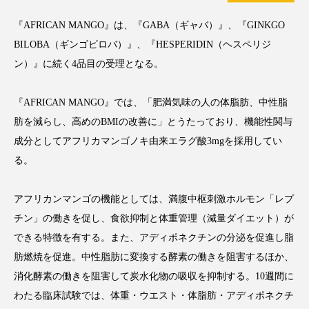
クローズアップ
ケーススタディ
『AFRICAN MANGO』は、『GABA（ギャバ）』、『GINKGO
コグニティブヘルス
コスト削減
BILOBA（ギンゴビロバ）』、『HESPERIDIN（ヘスペリジ
ン）』に続く4品目の受理となる。
コネクテッド・ビューティ
コミュニケーション
コルチゾール
サステナビリティ
『AFRICAN MANGO』では、「肥満気味の人の体脂肪、中性脂
肪を減らし、高めのBMIの改善に」とうたっており、機能性関与
サステナブル美容
サプライチェーン
成分としてアフリカマンゴノキ由来エラグ酸3mgを採用してい
る。
サプリ
サロンクレンジング
サロン戦略
アフリカンマンゴの機能としては、満腹中枢刺激ホルモン「レプ
サロン経営
サロン連略
シャネル
チン」の働きを促し、食欲抑制と体重管理（減量ダイエット）が
スカルプ クレンジング 頻度
スカルプケア
できる特徴を有する。また、アディポネクチンの分泌を促進し脂
肪燃焼を促進。中性脂肪に変換する酵素の働きを阻害するほか、
スキンケア
スキンケア 習慣
消化酵素の働きを阻害して炭水化物の吸収を抑制する。10週間に
わたる臨床試験では、体重・ウエスト・体脂肪・アディポネクチ
スキンケアルーティン
ストレス
スパ