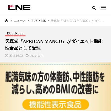
グローバルビューティ＆ヘルスケアビジネス誌
ニュース
BUSINESS
天真堂『AFRICAN MANGO』がダイエット機能性食品として受理
NEW POST
カテゴリー毎の最新記事
BUSINESS
LIFESTYLE
BUSINESS
天真堂『AFRICAN MANGO』がダイエット機能
性食品として受理
2018.08.02
2025.04.19
SNSの「加工顔」と美容医療｜AI
GWI調査から読み解く2030年の
」
がもたらす可能性とこれから
都市型スパ――身近なウェルネ
の次世代モデル
2026.07.13
2026.08.06