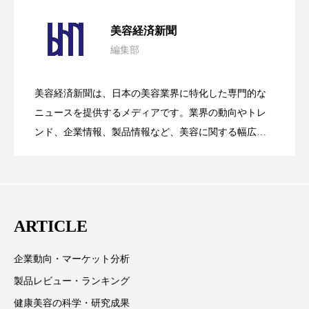
ペアトリートメント
ヘッドスパ
パーフェクト社の「AI美容」事例｜「死
2026.08.04
美容経済新聞
ヘルスケア
ヘルスビューティー
編集部
花王、化粧品事業で棚卸資産38%削減
2026.07.28
の谷」克服と酷暑を商機に変えるB2B
ポジショニング
ボディケア
ホルモン
美容経済新聞は、日本の美容業界に特化した専門的な
マーケティング
マイクロスパ
【技術転用】ポーラの『顔画像解析AI』
2026.07.20
――AI需要予測で猛暑の欠品と過剰在庫
ニュースを提供するメディアです。業界の動向やトレ
SaaSモデル
ンド、企業情報、製品情報など、美容に関する幅広い
マネジメント
むくみ対策
むくみ改善
テーマを取り上げています。 編集部では、美容業界の
が猛暑の建設現場に選ばれる理由
を防ぐDX戦略
メンズスキンケア
メンタルケア
取材や情報収集、分析を行い、業界内外の最新情報を
主に美容業界関係者に向けて発信しています。私たち
メンタルヘルス
ライフスタイル
は「キレイをふやす」を企業理念として信頼性の高い
ARTICLE
情報提供を通じて美容業界の発展に貢献すべく努力し
リカバリー
リカバリーウェア
リサーチ
ています。
企業動向・マーケット分析
リナロール 効果
リラクゼーション
製品レビュー・ランキング
リラックス効果
レチナール
レチノール
健康美容の科学・研究成果