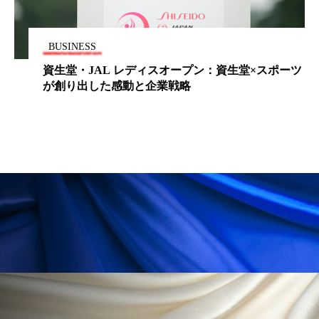
冷え性改善
加工アプリ
加工フィルター
加工顔
労働環境
国内市場
国際市場
BUSINESS
資生堂・JAL レディスオープン：資生堂×スポーツ
地政学リスク
外出控え
夜 スキンケア 香り
が創り出した感動と企業戦略
孤独
巡らせるケア
巡りケア
差別化
廃棄ロス
成分
技術経営
技術転用
抗酸化
抗酸化ケア
断食
新商品
日中関係
日焼け止め
時間制限食
東洋医学
梅雨
棚卸資産
汗ケア
温活スキンケア
温活女子
温活習慣