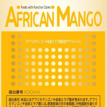
FEATURED
注目の企画
TAG LIST
タグ一覧
AI
B2B
BeautyTech
ChatGPT
Gemini
Instagram
SaaS
SNS
TikTok
アスタキサンチン
アスレジャーコスメ
アレルギー
アロマ