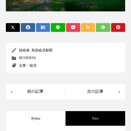
パーフェクト株式会社
バイオハッキング
バイオミメティクス
バイオミメティック
バクチオール
バリア機能
ハロウィ
ハロウィン後スキンケア
投稿者:
美容経済新聞
BUSINESS
ハロウィン翌日 肌リセット
ヒアルロン酸
企業・経済
ビジネスモデル
ビタミンC誘導体
ファシア
ファスティング
フィトレチノール
前の記事
次の記事
プチ断食
ブルーオーシャン
フレグランス 冬
プロンプト
ヘアケア
Byline
New