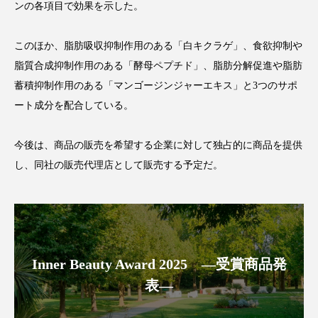
ンの各項目で効果を示した。
スマートウォッチ
スマートパッチ
このほか、脂肪吸収抑制作用のある「白キクラゲ」、食欲抑制や
スマートリング
セーフプレイス
セラミド
脂質合成抑制作用のある「酵母ペプチド」、脂肪分解促進や脂肪
蓄積抑制作用のある「マンゴージンジャーエキス」と3つのサポ
セラミド保湿
セルフケア
ート成分を配合している。
ソーシャルウェルネス
ソーシャルコマース
今後は、商品の販売を希望する企業に対して独占的に商品を提供
タンパク質
ディープクレンジング
し、同社の販売代理店として販売する予定だ。
デジタルデトックス
デトックス
ドライヤー 温度 髪 ダメージ
ナイアシンアミド
Inner Beauty Award 2025 ―受賞商品発
ナイトプロテイン
ナイトルーティン 金木犀
表―
パーソナライズ
バーチャルメイク