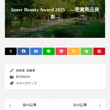
スマートウォッチ
スマートパッチ
Inner Beauty Award 2025 ―受賞商品発
表―
スマートリング
セーフプレイス
セラミド
セラミド保湿
セルフケア
ソーシャルウェルネス
ソーシャルコマース
タンパク質
ディープクレンジング
デジタルデトックス
デトックス
投稿者:
加藤勇
BUSINESS
ドライヤー 温度 髪 ダメージ
ナイアシンアミド
クローズアップ
ナイトプロテイン
ナイトルーティン 金木犀
パーソナライズ
バーチャルメイク
前の記事
次の記事