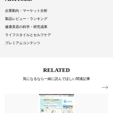
ペアトリートメント
ヘッドスパ
企業動向・マーケット分析
ヘルスケア
ヘルスビューティー
製品レビュー・ランキング
ポジショニング
ボディケア
ホルモン
健康美容の科学・研究成果
ライフスタイルとセルフケア
マーケティング
マイクロスパ
プレミアムコンテンツ
マネジメント
むくみ対策
むくみ改善
メンズスキンケア
メンタルケア
RELATED
メンタルヘルス
ライフスタイル
気になるなら一緒に読んでほしい関連記事
リカバリー
リカバリーウェア
リサーチ

リナロール 効果
リラクゼーション
リラックス効果
レチナール
レチノール