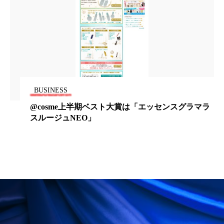
ローカル
ロンジェビティ
下半身美容
乾燥 対策 冬 スキンケア
乾燥対策
乾燥肌対策
他者との再接続
企業・経済
価格改定
保湿
保湿と香り
保湿成分
BUSINESS
@cosme上半期ベスト大賞は「エッセンスグラマラ
健康寿命
光老化
免疫 肌
スルージュNEO」
冬 UVケア
冬 美容 習慣
冬 髪 ツヤ 出す 方法
冬 髪 乾燥 改善 方法
冬スキンケア
冬の乾燥肌
冬の印象美
冬の準備
冬美容
冷え対策