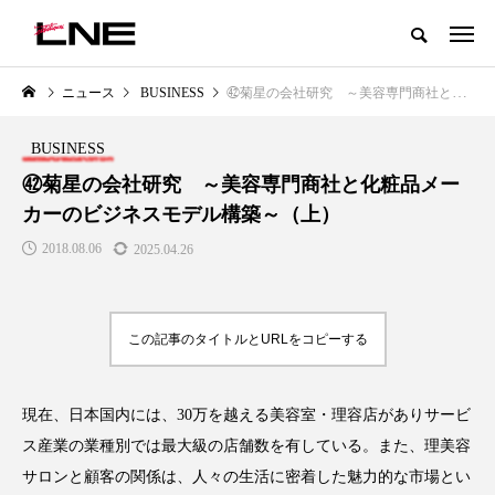
グローバルビューティ＆ヘルスケアビジネス誌
ニュース
BUSINESS
㊷菊星の会社研究 ～美容専門商社と化粧品メーカーのビジネスモデル構築～（上）
NEW POST
カテゴリー毎の最新記事
BUSINESS
LIFESTYLE
BUSINESS
㊷菊星の会社研究 ～美容専門商社と化粧品メー
カーのビジネスモデル構築～（上）
2018.08.06
2025.04.26
この記事のタイトルとURLをコピーする
SNSの「加工顔」と美容医療｜AI
GWI調査から読み解く2030年の
」
がもたらす可能性とこれから
都市型スパ――身近なウェルネ
現在、日本国内には、30万を越える美容室・理容店がありサービ
の次世代モデル
2026.07.13
ス産業の業種別では最大級の店舗数を有している。また、理美容
2026.08.06
サロンと顧客の関係は、人々の生活に密着した魅力的な市場とい