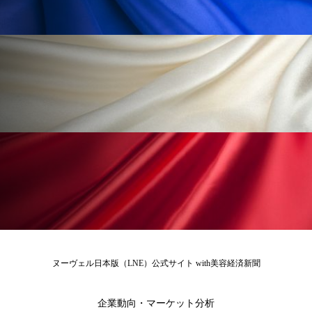
冷え性改善
加工アプリ
加工フィルター
加工顔
労働環境
国内市場
国際市場
地政学リスク
外出控え
夜 スキンケア 香り
孤独
巡らせるケア
巡りケア
差別化
廃棄ロス
成分
技術経営
技術転用
抗酸化
抗酸化ケア
断食
新商品
日中関係
日焼け止め
時間制限食
東洋医学
梅雨
棚卸資産
汗ケア
ヌーヴェル日本版（LNE）公式サイト with美容経済新聞
温活スキンケア
温活女子
温活習慣
企業動向・マーケット分析