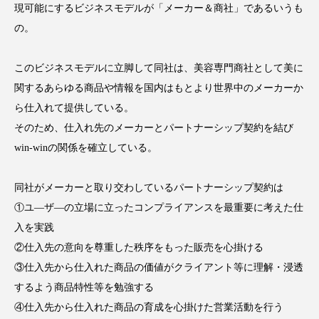
現可能にするビジネスモデルが「メーカー＆商社」であるいうも
アンチエイジング
アンチソリチュード
の。
インタビュー
インナービューティー 冷え
このビジネスモデルに立脚して同社は、美容専門商社として美に
インナービューティーアワード2025受賞商品
関するあらゆる商品や情報を国内はもとより世界中のメーカーか
ら仕入れて提供している。
ウェアラブルデバイス
ウェルネス
そのため、仕入れ先のメーカーとパートナーシップ契約を結び
win-winの関係を確立している。
ウェルビーイング
エイジングケア
エクソソーム
オーガニック
オゾン
同社がメーカーと取り交わしているパートナーシップ契約は
①ユ―ザ―の立場に立ったコンプライアンスを最重要に考えた仕
カウンセラー
カウンセリング
入を実践
②仕入先の意向を尊重した秩序をもった販売を心掛ける
カカイオイル
ガジェット
キーワード
③仕入先から仕入れた商品の価値がクライアント等に理解・浸透
クルエルティフリー
クレンジング
するよう商品特性等を勉強する
④仕入先から仕入れた商品の育成を心掛けた営業活動を行う