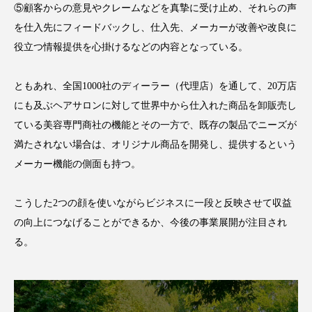
クローズアップ
ケーススタディ
⑤顧客からの意見やクレームなどを真摯に受け止め、それらの声
を仕入先にフィードバックし、仕入先、メーカーが改善や改良に
コグニティブヘルス
コスト削減
役立つ情報提供を心掛けるなどの内容となっている。
コネクテッド・ビューティ
コミュニケーション
ともあれ、全国1000社のディーラー（代理店）を通して、20万店
コルチゾール
サステナビリティ
にも及ぶヘアサロンに対して世界中から仕入れた商品を卸販売し
ている美容専門商社の機能とその一方で、既存の製品でニーズが
サステナブル美容
サプライチェーン
満たされない場合は、オリジナル商品を開発し、提供するという
メーカー機能の側面も持つ。
サプリ
サロンクレンジング
サロン戦略
サロン経営
サロン連略
シャネル
こうした2つの顔を使いながらビジネスに一段と反映させて収益
の向上につなげることができるか、今後の事業展開が注目され
スカルプ クレンジング 頻度
スカルプケア
る。
スキンケア
スキンケア 習慣
スキンケアルーティン
ストレス
スパ