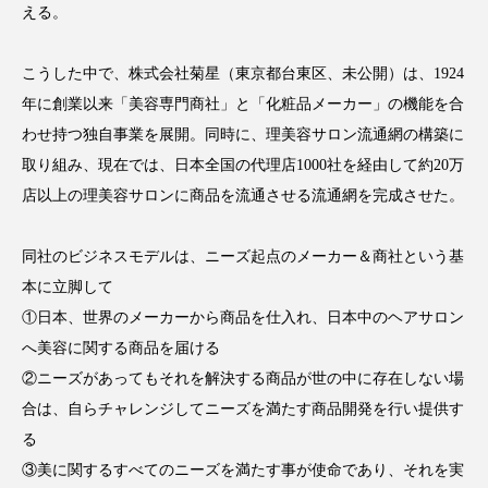
える。
こうした中で、株式会社菊星（東京都台東区、未公開）は、1924
年に創業以来「美容専門商社」と「化粧品メーカー」の機能を合
FEATURED
注目の企画
わせ持つ独自事業を展開。同時に、理美容サロン流通網の構築に
取り組み、現在では、日本全国の代理店1000社を経由して約20万
店以上の理美容サロンに商品を流通させる流通網を完成させた。
TAG LIST
タグ一覧
同社のビジネスモデルは、ニーズ起点のメーカー＆商社という基
本に立脚して
AI
B2B
BeautyTech
ChatGPT
①日本、世界のメーカーから商品を仕入れ、日本中のヘアサロン
へ美容に関する商品を届ける
Gemini
Instagram
SaaS
SNS
②ニーズがあってもそれを解決する商品が世の中に存在しない場
TikTok
アスタキサンチン
合は、自らチャレンジしてニーズを満たす商品開発を行い提供す
る
アスレジャーコスメ
アレルギー
アロマ
③美に関するすべてのニーズを満たす事が使命であり、それを実