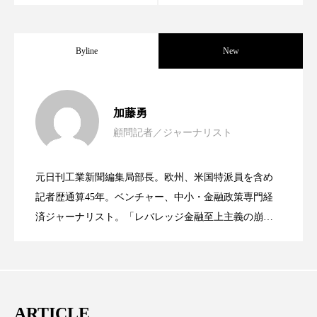
パーフェクト株式会社
バイオハッキング
バイオミメティクス
バイオミメティック
Byline
New
バクチオール
バリア機能
ハロウィ
女性経営者連載１１・ミック・ケミスト
2021.11.30
加藤勇
ハロウィン後スキンケア
顧問記者／ジャーナリスト
女性経営者連載１１・ミック・ケミスト
2021.11.26
リー（下） ～営業と技術が一体となっ
ハロウィン翌日 肌リセット
ヒアルロン酸
元日刊工業新聞編集局部長。欧州、米国特派員を含め
ビジネスモデル
ビタミンC誘導体
ファシア
女性経営者連載１１・ミック・ケミスト
2021.11.26
リー （下） ～営業と技術が一体とな
記者歴通算45年。ベンチャー、中小・金融政策専門経
てOEM受注～
ファスティング
フィトレチノール
済ジャーナリスト。「レバレッジ金融至上主義の崩
壊」など著述多数。本誌では主に、経済部門、企業取
リー（上） ～研究所で自前化粧品を開
ってOEM受注～
プチ断食
ブルーオーシャン
材を担当。
フレグランス 冬
プロンプト
ヘアケア
発、クリーム人気商品に～
ARTICLE