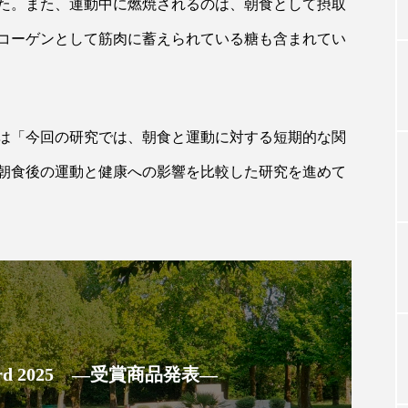
た。また、運動中に燃焼されるのは、朝食として摂取
コーゲンとして筋肉に蓄えられている糖も含まれてい
TAG LIST
タグ一覧
は「今回の研究では、朝食と運動に対する短期的な関
朝食後の運動と健康への影響を比較した研究を進めて
ChatGPT
Gemini
Instagram
SaaS
SN
ジャーコスメ
アレルギー
アロマ
アンチエイジン
ューティー 冷え
インナービューティーアワード2025受賞商品
ング
エイジングケア
エクソソーム
オーガニック
 Award 2025 ―受賞商品発表―
ング
カカイオイル
ガジェット
キーワード