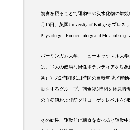
朝食を摂ることで運動中の炭水化物の燃焼
超が「ながら美容」を実
SNSの「加工顔」と美容医療
月15日、英国University of Bathからプレ
を有効に使いたい」が9
がもたらす可能性とこれか
2026.07.13
Physiology：Endocrinology and Me
9
バーミンガム大学、ニューキャッスル大学
は、12人の健康な男性ボランティアを対
粥））の2時間後に1時間の自転車漕ぎ運
動をするグループ、朝食後3時間を休息時
の血糖値および筋グリコーゲンレベルを測
その結果、運動前に朝食を食べると運動中