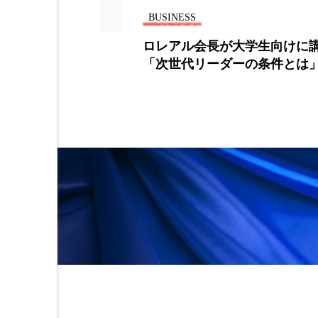
金木犀 スキンケア
金木犀
BUSINESS
関連していた
ロレアル会長が大学生向けに
香りケア
香りの重ね使い
「次世代リーダーの条件とは
髪 静電気 冬 対策
髪のバ