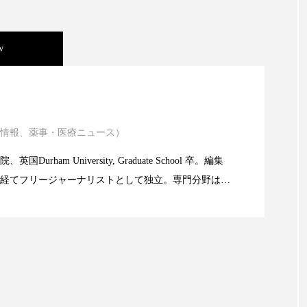
ハロウィン翌日 肌リセット
ヒアルロン酸
ビジネスモデ
フィトレチノール
プチ断食
ブルーオーシャン
w
ペアトリートメント
ヘッドスパ
ヘルスケア
ヘ
ニキビ瘢痕有病率に差異
ア
ホルモン
マーケティング
マイクロスパ
情報、薬事・医療ニュース）
メンズスキンケア
メンタルケア
メンタルヘルス
atic Technology
Durham University, Graduate School 卒。編集
ェア
リサーチ
リナロール 効果
リラクゼーション
経てフリージャーナリストとして独立。専門分野は、
限食の減量効果に差なし
ローカル
ロンジェビティ
下半身美容
乾燥 
。また、同分野を中心に翻訳、ウェブコンテンツ・デ
ても活躍中。 本誌では主に、米国欧州を中心に先端美
他者との再接続
企業・経済
価格改定
保湿
米FDAなどの情報を担当。
免疫 肌
冬 UVケア
冬 美容 習慣
冬 髪 ツヤ 出す 
冬の印象美
冬の準備
冬美容
冷え対策