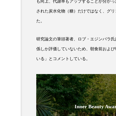
も向上、代謝率もアップすることが分かっ
された炭水化物（糖）だけではなく、グリ
た。
研究論文の筆頭著者、ロブ・エジンバラ氏
係しか評価していないため、朝食前および
いる」とコメントしている。
AI
B2B
BeautyTech
アスタキサンチン
アスレ
インタビュー
インナービ
ウェルネス
ウェルビーイ
Inner Beauty
カウンセラー
カウンセリ