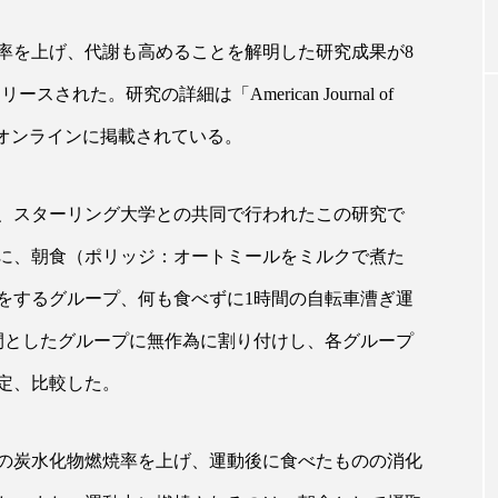
率を上げ、代謝も高めることを解明した研究成果が8
｜AI
GWI調査から読み解く2030年の都
青山メ
スリリースされた。研究の詳細は「American Journal of
ら
市型スパ――身近なウェルネスの
玲 院
次世代モデル
見が切
tabolism」オンラインに掲載されている。
療の新
2026.08.06
2026
、スターリング大学との共同で行われたこの研究で
象に、朝食（ポリッジ：オートミールをミルクで煮た
動をするグループ、何も食べずに1時間の自転車漕ぎ運
FEATURED
間としたグループに無作為に割り付けし、各グループ
注目の企画
定、比較した。
の炭水化物燃焼率を上げ、運動後に食べたものの消化