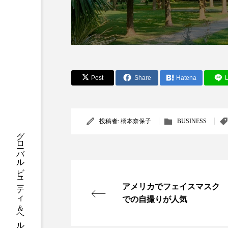
クレンジング
クローズア
コネクテッド・ビューティ
サプライチェーン
サプリ
Post
Share
Hatena
L
スカルプ クレンジング 頻度
ストレス
スパ
ス
投稿者:
橋本奈保子
BUSINESS
グローバルビューティ＆ヘルスケアビジネス誌
セラミド保湿
セルフケア
ディープクレンジング
デ
ナイトプロテイン
ナイト
アメリカでフェイスマスク
での自撮りが人気
バイオハッキング
バイオ