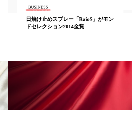
香り
香り メンタルケア
BUSINESS
日焼け止めスプレー「RaioS」がモン
政権
高齢社会
ドセレクション2014金賞