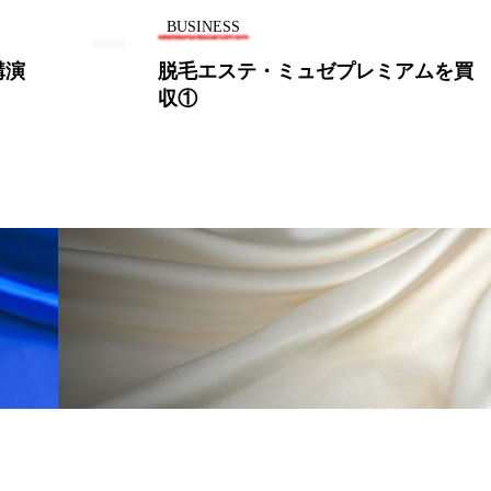
 香り 効果
需要予測
頭皮 保湿 ミスト おすすめ
BUSINESS
講演
脱毛エステ・ミュゼプレミアムを買
香料
香水 レイヤリング
香水の持続
高市
」
収①
リア機能 とは