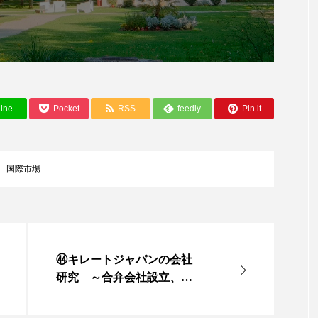
ップ
ケーススタディ
コグニティブヘルス
コスト
コミュニケーション
コルチゾール
サステナビリティ
サロンクレンジング
サロン戦略
サロン経営
ine
Pocket
RSS
feedly
Pin it
スカルプケア
スキンケア
スキンケア 習慣
ス
マートウォッチ
スマートパッチ
スマートリング
セ
国際市場
ソーシャルウェルネス
ソーシャルコマース
タン
ジタルデトックス
デトックス
ドライヤー 温度 髪 ダメー
ルーティン 金木犀
パーソナライズ
バーチャルメイク
㊹キレートジャパンの会社
研究 ～合弁会社設立、マ
ミメティクス
バイオミメティック
バクチオール
スクシートを商品化～
（下）