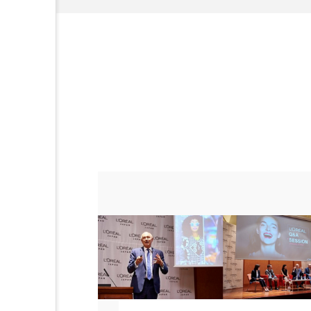
加工アプリ
加工フィルタ
外出控え
夜 スキンケア 
技術経営
技術転用
時間制限食
東洋医学
為替相場
熱中症対策
画像解析
発酵
睡
素髪ケア やり方
紫外線
美容業界
美的感覚
肌荒れ防止
脳
自