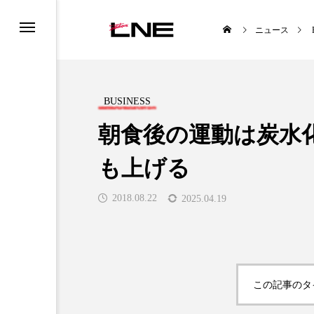
ニュース
BUSINESS
朝食後の運動は炭水
も上げる
UCTS
LIFESTYLE
2018.08.22
2025.04.19

この記事のタ