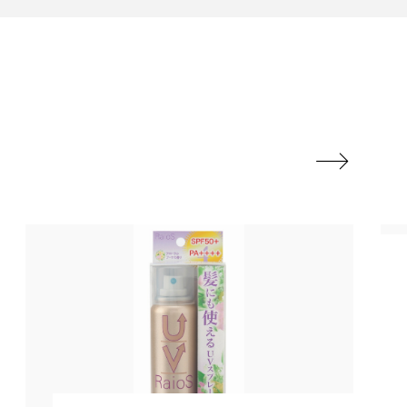
地政学リスク
廃棄ロス
成分
日焼け止め

温活女子
温活習慣
語辞典
男性美容
筋膜
精油
ネス
美容医療
ル
肌バリア
ウェルネス
酷暑