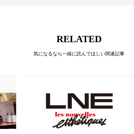
ー
加工顔
労働環境
国内市場
国際市場
香り
孤独
巡らせるケア
巡りケア
差別化
RELATED
抗酸化
抗酸化ケア
断食
新商品
日中関係
梅雨
棚卸資産
汗ケア
温活スキンケア
気になるなら一緒に読んでほしい関連記事
物流問題
特殊メイク
猛暑
生物模倣
用
眠
睡眠 美容 金木犀
睡眠美容
秋
秋 冷え
対策
美容
美容テック
美容と政治
美容ビジ
美肌習慣
美脚習慣
老化
肌ケア
肌トラブ
律神経
花王
血行促進
過剰在庫
都市型美容