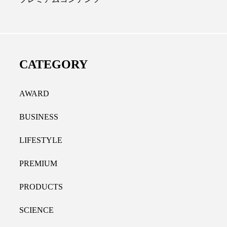
ディカルクリニック｜本郷
レチノール代替成分と
長：内科と循環器専門医の知
オールやレチナールなど
り拓く、再生医療と統合医
果と活用法
CATEGORY
たな価値
2026.07.30
.04.28
AWARD
BUSINESS
LIFESTYLE
PREMIUM
PRODUCTS
SCIENCE