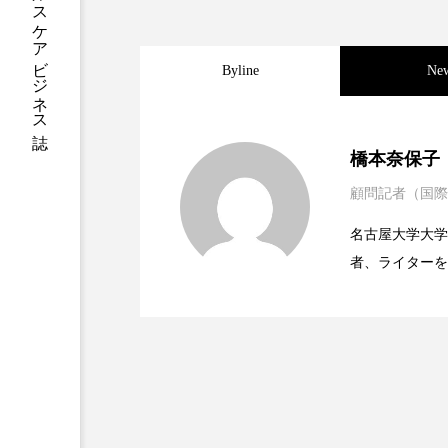
ハロウィン後スキンケア
ファシア
ファスティング
Byline
Ne
プロンプト
ヘアケア
2023.06.30
男性・家族歴・重症度で
ポジショニング
ボディケ
橋本奈保子
顧問記者（国際
むくみ対策
むくみ改善
2023.06.29
ニキビへの新技術Photopneum
名古屋大学大学院、英国
リカバリー
リカバリーウ
者、ライターを
2023.06.28
時間制限食とカロリー制
レチナール
レチノール
医学・化学関連
ィレクターとし
乾燥対策
乾燥肌対策
容医療、化学、
健康寿命
光老化
冬スキンケア
冬の乾燥肌