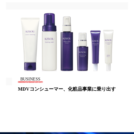
ペアトリートメント
ヘッドスパ
ヘルスケア
ヘルスビューティー
ポジショニング
ボディケア
ホルモン
マーケティング
マイクロスパ
マネジメント
むくみ対策
むくみ改善
メンズスキンケア
メンタルケア
BUSINESS
メンタルヘルス
ライフスタイル
MDVコンシューマー、化粧品事業に乗り出す
リカバリー
リカバリーウェア
リサーチ
リナロール 効果
リラクゼーション
リラックス効果
レチナール
レチノール