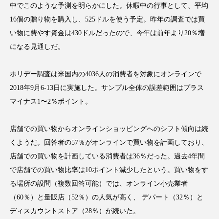
中でこのような予測を明らかにした。休暇中の行事として、平均
16個の贈り物を購入し、525ドルを使う予定。昨年の調査では買
い物に費やす資金は430ドルだったので、今年は前年より20％増
になる見通しだ。
FEATURED
注目の企画
ホリデー調査は米国内の4036人の消費者を対象にオンラインで
2018年9月6-13日に実施した。サンプル全体の誤差範囲はプラス
TAG LIST
マイナス1〜2％ポイント。
タグ一覧
店舗での買い物からオンラインショッピングへのシフト傾向は続
AI
B2B
BeautyTech
ChatGPT
くようだ。回答者の57％がオンラインで買い物を計画しており、
店舗での買い物を計画している消費者は36％だった。過去4年間
Gemini
Instagram
SaaS
SNS
で店舗での買い物比率は10ポイント減少したという。買い物をす
TikTok
アスタキサンチン
る場所の設問（複数回答可能）では、オンライン小売業者
（60％）と量販店（52％）の人気が高く、 デパート（32％）と
アスレジャーコスメ
アレルギー
アロマ
ディスカウントストア（28％）が続いた。