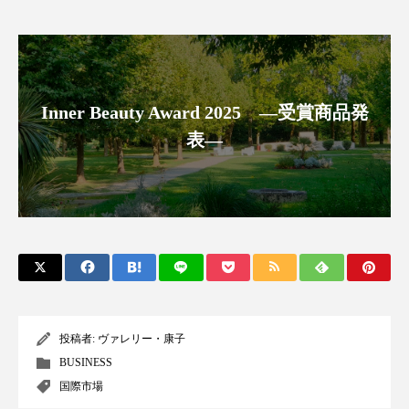
クローズアップ
ケーススタディ
コグニティブヘルス
コスト削減
コネクテッド・ビューティ
コミュニケーション
Inner Beauty Award 2025 ―受賞商品発
コルチゾール
サステナビリティ
表―
サステナブル美容
サプライチェーン
サプリ
サロンクレンジング
サロン戦略
サロン経営
サロン連略
シャネル
スカルプ クレンジング 頻度
スカルプケア
投稿者:
ヴァレリー・康子
スキンケア
スキンケア 習慣
BUSINESS
国際市場
スキンケアルーティン
ストレス
スパ