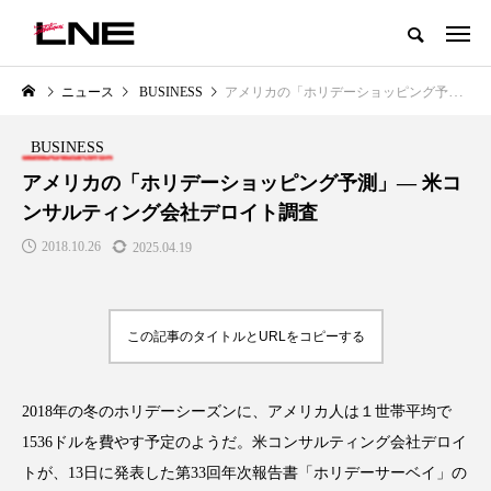
グローバルビューティ＆ヘルスケアビジネス誌
ニュース
BUSINESS
アメリカの「ホリデーショッピング予測」— 米コンサルティング会社デロイト調査
NEW POST
カテゴリー毎の最新記事
BUSINESS
LIFESTYLE
BUSINESS
アメリカの「ホリデーショッピング予測」— 米コ
ンサルティング会社デロイト調査
2018.10.26
2025.04.19
この記事のタイトルとURLをコピーする
SNSの「加工顔」と美容医療｜AI
GWI調査から読み解く2030年の
」
がもたらす可能性とこれから
都市型スパ――身近なウェルネ
2018年の冬のホリデーシーズンに、アメリカ人は１世帯平均で
の次世代モデル
2026.07.13
1536ドルを費やす予定のようだ。米コンサルティング会社デロイ
2026.08.06
トが、13日に発表した第33回年次報告書「ホリデーサーベイ」の