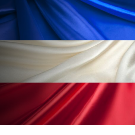
ローカル
ロンジェビティ
下半身美容
乾燥 対策 冬 スキンケア
乾燥対策
乾燥肌対策
他者との再接続
企業・経済
価格改定
保湿
保湿と香り
保湿成分
健康寿命
光老化
免疫 肌
冬 UVケア
冬 美容 習慣
冬 髪 ツヤ 出す 方法
冬 髪 乾燥 改善 方法
冬スキンケア
冬の乾燥肌
冬の印象美
冬の準備
冬美容
冷え対策