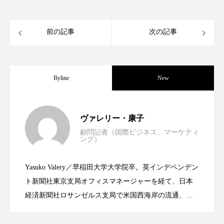
スマートウォッチ
スマートパッチ
前の記事
次の記事
スマートリング
セーフプレイス
セラミド
セラミド保湿
セルフケア
Byline
New
ソーシャルウェルネス
ソーシャルコマース
世界の化粧品市場2025年展望：P&G・
2025.06.11
タンパク質
ディープクレンジング
ヴァレリー・康子
顧問記者（国際ビジネス、マーケティ
デジタルデトックス
デトックス
ング）
資生堂、「女性研究者サイエンスグラン
2023.06.30
LVMH・ロレアルの戦略と日本企業の課
ドライヤー 温度 髪 ダメージ
ナイアシンアミド
Yasuko Valery／早稲田大学大学院卒。英インデペンデン
米バイオテクノロジー企業アミリス、
2023.06.29
ト」の第16回受賞者決定
ト新聞社東京支局オフィスマネージャーを経て、日本
題
ナイトプロテイン
ナイトルーティン 金木犀
経済新聞社ロサンゼルス支局で米国西海岸の流通、産
パーソナライズ
バーチャルメイク
業分野を専門に記者経験を積む。本紙では主に、米国
CEO退任と世界的な人員削除を発表
欧州の海外メーカー、ブランドの動向、海外市場の動