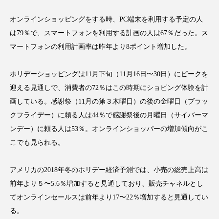
アンチエイジング
アンチソリチュード
オンラインショッピングをする時、PC端末を利用する予定の人
インタビュー
インナービューティー 冷え
は79％で、スマートフォンを利用する計画の人は67％だった。ス
マートフォンの利用計画率は昨年より8ポイント増加した。
インナービューティーアワード2025受賞商品
ホリデーショッピングは11月下旬（11月16日〜30日）にピークを
ウェアラブルデバイス
ウェルネス
迎える見通しで、消費者の72％はこの時期にショピング体験を計
画している。感謝祭（11月の第３木曜日）の後の金曜日（ブラッ
ウェルビーイング
エイジングケア
クフライデー）に頼る人は44％で感謝祭後の月曜日（サイバーマ
エクソソーム
オーガニック
オゾン
ンデー）に頼る人は53％。オンラインショッパーの増加傾向がこ
こでも見られる。
カウンセラー
カウンセリング
アメリカの2018年冬のホリデー経済予測では、小売の総売上高は
カカイオイル
ガジェット
キーワード
前年より５〜5.6％増加すると見通しており、販売チャネルとし
クルエルティフリー
クレンジング
てオンラインセールスは前年より17〜22％増加すると見通してい
る。