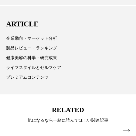
パーフェクト株式会社
バイオハッキング
向、新規ビジネスモデルなどを担当。現在はロンドン
に在住
バイオミメティクス
バイオミメティック
ARTICLE
バクチオール
バリア機能
ハロウィ
企業動向・マーケット分析
製品レビュー・ランキング
ハロウィン後スキンケア
健康美容の科学・研究成果
ハロウィン翌日 肌リセット
ヒアルロン酸
ライフスタイルとセルフケア
プレミアムコンテンツ
ビジネスモデル
ビタミンC誘導体
ファシア
ファスティング
フィトレチノール
プチ断食
ブルーオーシャン
RELATED
気になるなら一緒に読んでほしい関連記事
フレグランス 冬
プロンプト
ヘアケア
