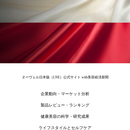
ローカル
ロンジェビティ
下半身美容
乾燥 対策 冬 スキンケア
乾燥対策
乾燥肌対策
他者との再接続
企業・経済
価格改定
保湿
保湿と香り
保湿成分
健康寿命
光老化
免疫 肌
ヌーヴェル日本版（LNE）公式サイト with美容経済新聞
冬 UVケア
冬 美容 習慣
冬 髪 ツヤ 出す 方法
冬 髪 乾燥 改善 方法
企業動向・マーケット分析
製品レビュー・ランキング
冬スキンケア
冬の乾燥肌
冬の印象美
健康美容の科学・研究成果
冬の準備
冬美容
冷え対策
ライフスタイルとセルフケア