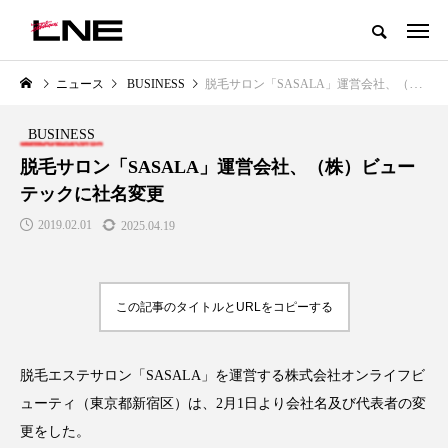
グローバルビューティ＆ヘルスケアビジネス誌
ニュース
BUSINESS
脱毛サロン「SASALA」運営会社、（株）ビューテックに社名変更
NEW POST
カテゴリー毎の最新記事
BUSINESS
LIFESTYLE
BUSINESS
脱毛サロン「SASALA」運営会社、（株）ビュー
テックに社名変更
2019.02.01
2025.04.19
この記事のタイトルとURLをコピーする
SNSの「加工顔」と美容医療｜AI
GWI調査から読み解く2030年の
」
がもたらす可能性とこれから
都市型スパ――身近なウェルネ
脱毛エステサロン「SASALA」を運営する株式会社オンライフビ
の次世代モデル
2026.07.13
ューティ（東京都新宿区）は、2月1日より会社名及び代表者の変
2026.08.06
更をした。