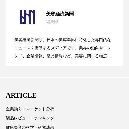
パーフェクト社の「AI美容」事例｜「死
2026.08.04
スマートウォッチ
スマートパッチ
美容経済新聞
編集部
スマートリング
セーフプレイス
セラミド
花王、化粧品事業で棚卸資産38%削減
2026.07.28
の谷」克服と酷暑を商機に変えるB2B
セラミド保湿
セルフケア
美容経済新聞は、日本の美容業界に特化した専門的な
【技術転用】ポーラの『顔画像解析AI』
2026.07.20
――AI需要予測で猛暑の欠品と過剰在庫
ニュースを提供するメディアです。業界の動向やトレ
SaaSモデル
ソーシャルウェルネス
ソーシャルコマース
ンド、企業情報、製品情報など、美容に関する幅広い
テーマを取り上げています。 編集部では、美容業界の
タンパク質
ディープクレンジング
が猛暑の建設現場に選ばれる理由
を防ぐDX戦略
取材や情報収集、分析を行い、業界内外の最新情報を
デジタルデトックス
デトックス
主に美容業界関係者に向けて発信しています。私たち
は「キレイをふやす」を企業理念として信頼性の高い
ドライヤー 温度 髪 ダメージ
ナイアシンアミド
ARTICLE
情報提供を通じて美容業界の発展に貢献すべく努力し
ています。
ナイトプロテイン
ナイトルーティン 金木犀
企業動向・マーケット分析
製品レビュー・ランキング
パーソナライズ
バーチャルメイク
健康美容の科学・研究成果