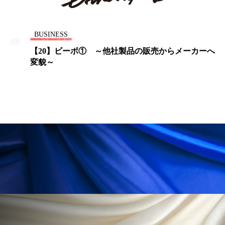
ペアトリートメント
ヘッドスパ
ヘルスケア
ヘルスビューティー
BUSINESS
ポジショニング
ボディケア
ホルモン
【20】ビーボ① ～他社製品の販売からメーカーへ
変貌～
マーケティング
マイクロスパ
マネジメント
むくみ対策
むくみ改善
メンズスキンケア
メンタルケア
メンタルヘルス
ライフスタイル
リカバリー
リカバリーウェア
リサーチ
リナロール 効果
リラクゼーション
リラックス効果
レチナール
レチノール