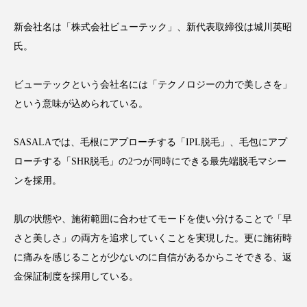
新会社名は「株式会社ビューテック」、新代表取締役は城川英昭
氏。
FEATURED
注目の企画
ビューテックという会社名には「テクノロジーの力で美しさを」
という意味が込められている。
TAG LIST
SASALAでは、毛根にアプローチする「IPL脱毛」、毛包にアプ
タグ一覧
ローチする「SHR脱毛」の2つが同時にできる最先端脱毛マシー
ンを採用。
AI
B2B
BeautyTech
ChatGPT
肌の状態や、施術範囲に合わせてモードを使い分けることで「早
Gemini
Instagram
SaaS
SNS
さと美しさ」の両方を追求していくことを実現した。更に施術時
TikTok
アスタキサンチン
に痛みを感じることが少ないのに自信があるからこそできる、返
金保証制度を採用している。
アスレジャーコスメ
アレルギー
アロマ