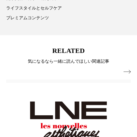
パーフェクト株式会社
バイオハッキング
ライフスタイルとセルフケア
プレミアムコンテンツ
バイオミメティクス
バイオミメティック
バクチオール
バリア機能
ハロウィ
RELATED
ハロウィン後スキンケア
気になるなら一緒に読んでほしい関連記事
ハロウィン翌日 肌リセット
ヒアルロン酸

ビジネスモデル
ビタミンC誘導体
ファシア
ファスティング
フィトレチノール
プチ断食
ブルーオーシャン
フレグランス 冬
プロンプト
ヘアケア