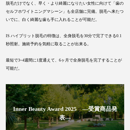
脱毛だけでなく、早く・より綺麗になりたい女性に向けて「歯の
アンチエイジング
アンチソリチュード
セルフホワイトニングマシーン」も全店舗に完備。脱毛へ来たつ
インタビュー
インナービューティー 冷え
いでに、白く綺麗な歯も手に入れることが可能だ。
インナービューティーアワード2025受賞商品
IS ハイブリット脱毛の特徴は、全身脱毛を30分で完了できる0.1
秒照射。施術予約を気軽に取ることが出来る。
ウェアラブルデバイス
ウェルネス
最短で3~4週間に1度通えて、6ヶ月で全身脱毛を完了することが
ウェルビーイング
エイジングケア
可能だ。
エクソソーム
オーガニック
オゾン
カウンセラー
カウンセリング
カカイオイル
ガジェット
キーワード
Inner Beauty Award 2025 ―受賞商品発
クルエルティフリー
クレンジング
表―