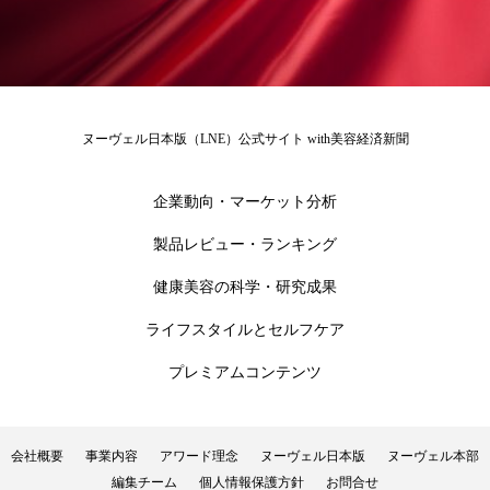
ローカル
ロンジェビティ
下半身美容
乾燥 対策 冬 スキンケア
乾燥対策
ヌーヴェル日本版（LNE）公式サイト with美容経済新聞
乾燥肌対策
他者との再接続
企業・経済
価格改定
保湿
保湿と香り
保湿成分
企業動向・マーケット分析
製品レビュー・ランキング
健康寿命
光老化
免疫 肌
健康美容の科学・研究成果
冬 UVケア
冬 美容 習慣
ライフスタイルとセルフケア
冬 髪 ツヤ 出す 方法
冬 髪 乾燥 改善 方法
プレミアムコンテンツ
冬スキンケア
冬の乾燥肌
冬の印象美
冬の準備
冬美容
冷え対策
会社概要
事業内容
アワード理念
ヌーヴェル日本版
ヌーヴェル本部
編集チーム
個人情報保護方針
お問合せ