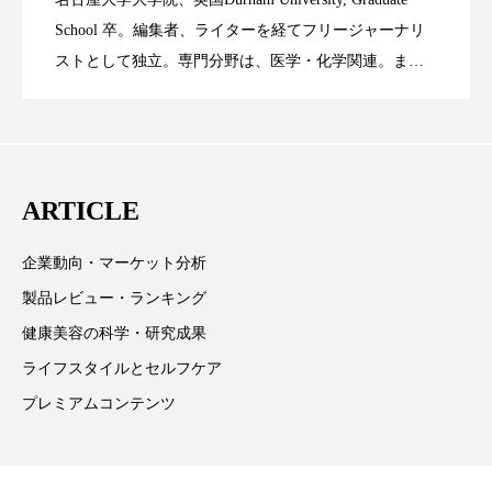
時間制限食とカロリー制限食の減量効果
2023.06.28
Technology
School 卒。編集者、ライターを経てフリージャーナリ
スマートウォッチ
スマートパッチ
ストとして独立。専門分野は、医学・化学関連。ま
スマートリング
セーフプレイス
セラミド
た、同分野を中心に翻訳、ウェブコンテンツ・ディレ
に差なし
クターとしても活躍中。 本誌では主に、米国欧州を中
セラミド保湿
セルフケア
心に先端美容医療、化学、米FDAなどの情報を担当。
ソーシャルウェルネス
ソーシャルコマース
ARTICLE
タンパク質
ディープクレンジング
企業動向・マーケット分析
製品レビュー・ランキング
デジタルデトックス
デトックス
健康美容の科学・研究成果
ドライヤー 温度 髪 ダメージ
ナイアシンアミド
ライフスタイルとセルフケア
プレミアムコンテンツ
ナイトプロテイン
ナイトルーティン 金木犀
パーソナライズ
バーチャルメイク