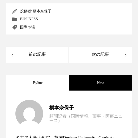
クローズアップ
ケーススタディ
投稿者:
橋本奈保子
コグニティブヘルス
コスト削減
BUSINESS
国際市場
コネクテッド・ビューティ
コミュニケーション
コルチゾール
サステナビリティ
前の記事
次の記事
サステナブル美容
サプライチェーン
サプリ
サロンクレンジング
サロン戦略
Byline
New
サロン経営
サロン連略
シャネル
男性・家族歴・重症度でニキビ瘢痕有病
2023.06.30
スカルプ クレンジング 頻度
スカルプケア
橋本奈保子
顧問記者（国際情報、薬事・医療ニュ
スキンケア
スキンケア 習慣
ース）
ニキビへの新技術Photopneumatic
2023.06.29
率に差異
スキンケアルーティン
ストレス
スパ
名古屋大学大学院、英国Durham University, Graduate