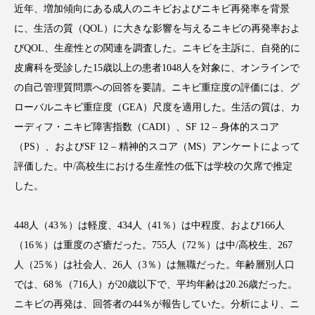
近年、増加傾向にある成人のニキビおよびニキビ再発率を背景
に、生活の質（
QOL
）に大きな影響を与えるニキビの再発率およ
び
QOL
、生産性との関連を調査した。ニキビを主訴に、自発的に
皮膚科を受診した
15
歳以上の患者
1048
人を対象に、オンラインで
FEATURED
注目の企画
の自己管理質問票への回答を要請。ニキビ重症度の評価には、グ
ローバルニキビ重症度（
GEA
）尺度を適用した。生活の質は、カ
ーディフ・ニキビ障害指数（
CADI
）、
SF 12 –
身体的スコア
TAG LIST
（
PS
）、および
SF 12 –
精神的スコア（
MS
）アンケートによって
タグ一覧
評価した。中
/
高校生における生産性の低下は学校の欠席で推定
した。
AI
B2B
BeautyTech
ChatGPT
448
人（
43
％）は軽度、
434
人（
41
％）は中程度、および
166
人
Gemini
Instagram
SaaS
SNS
（
16
％）は重度のざ瘡だった。
755
人（
72
％）は中
/
高校生、
267
TikTok
アスタキサンチン
人（
25
％）は社会人、
26
人（
3
％）は無職だった。年齢層別人口
では、
68
％（
716
人）が
20
歳以下で、平均年齢は
20.26
歳だった。
アスレジャーコスメ
アレルギー
アロマ
ニキビの再発は、回答者の
44
％が報告していた。分析により、ニ