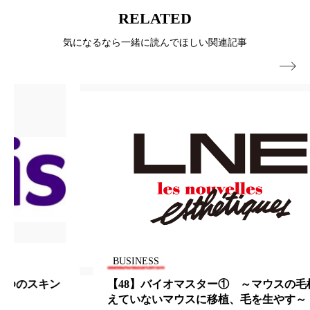
パーフェクト株式会社
バイオハッキング
RELATED
気になるなら一緒に読んでほしい関連記事
バイオミメティクス
バイオミメティック

バクチオール
バリア機能
ハロウィ
ハロウィン後スキンケア
ハロウィン翌日 肌リセット
ヒアルロン酸
ビジネスモデル
ビタミンC誘導体
ファシア
ファスティング
フィトレチノール
プチ断食
ブルーオーシャン
BUSINESS
フレグランス 冬
プロンプト
ヘアケア
【48】バイオマスター① ～マウスの毛根を毛の生
えていないマウスに移植、毛を生やす～