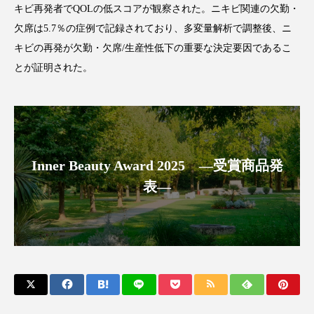
キビ再発者で
QOL
の低スコアが観察された。ニキビ関連の欠勤・
アンチエイジング
アンチソリチュード
欠席は
5.7
％の症例で記録されており、多変量解析で調整後、ニ
インタビュー
インナービューティー 冷え
キビの再発が欠勤・欠席
/
生産性低下の重要な決定要因であるこ
とが証明された。
インナービューティーアワード2025受賞商品
ウェアラブルデバイス
ウェルネス
ウェルビーイング
エイジングケア
Inner Beauty Award 2025 ―受賞商品発
エクソソーム
オーガニック
オゾン
表―
カウンセラー
カウンセリング
カカイオイル
ガジェット
キーワード
クルエルティフリー
クレンジング