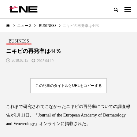
グローバルビューティ＆ヘルスケアビジネス誌
ニュース
BUSINESS
ニキビの再発率は44％
NEW POST
カテゴリー毎の最新記事
BUSINESS
LIFESTYLE
BUSINESS
ニキビの再発率は44％
2019.02.15
2025.04.19
この記事のタイトルとURLをコピーする
これまで研究されてこなかったニキビの再発率についての調査報
SNSの「加工顔」と美容医療｜AI
GWI調査から読み解く2030年の
」
がもたらす可能性とこれから
都市型スパ――身近なウェルネ
告が
1
月
11
日、「
Journal of the European Academy of Dermatology
の次世代モデル
2026.07.13
and Venereology
」オンラインに掲載された。
2026.08.06