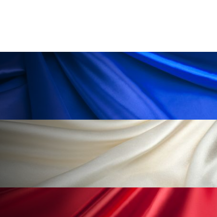
ペアトリートメント
ヘッドスパ
ヘルスケア
ヘルスビューティー
ポジショニング
ボディケア
ホルモン
マーケティング
マイクロスパ
マネジメント
むくみ対策
むくみ改善
メンズスキンケア
メンタルケア
メンタルヘルス
ライフスタイル
リカバリー
リカバリーウェア
リサーチ
リナロール 効果
リラクゼーション
リラックス効果
レチナール
レチノール