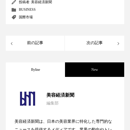
クローズアップ
ケーススタディ
投稿者:
美容経済新聞
BUSINESS
コグニティブヘルス
コスト削減
国際市場
コネクテッド・ビューティ
コミュニケーション
コルチゾール
サステナビリティ
前の記事
次の記事
サステナブル美容
サプライチェーン
Byline
New
サプリ
サロンクレンジング
サロン戦略
サロン経営
サロン連略
シャネル
パーフェクト社の「AI美容」事例｜「死
2026.08.04
美容経済新聞
スカルプ クレンジング 頻度
スカルプケア
編集部
花王、化粧品事業で棚卸資産38%削減
2026.07.28
の谷」克服と酷暑を商機に変えるB2B
スキンケア
スキンケア 習慣
美容経済新聞は、日本の美容業界に特化した専門的な
スキンケアルーティン
ストレス
スパ
【技術転用】ポーラの『顔画像解析AI』
2026.07.20
――AI需要予測で猛暑の欠品と過剰在庫
ニュースを提供するメディアです。業界の動向やトレ
SaaSモデル