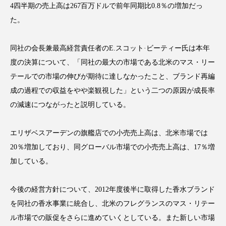
4四半期の売上高は267百万ドルで前年同期比0.8％の増加だっ
た。
同社の会長兼最高経営責任者のE.スコット·ビーティー氏は本年
FEATURED
注目の企画
度の決算について、「同社の最大の市場である北米のマス・リー
テールでの市場の伸びが期待に達しなかったこと、ブランド再編
成の過程での収益をやや楽観視した」という二つの原因が成長率
TAG LIST
の減速につながったと説明している。
タグ一覧
エリザベスアーデンの旗艦店での小売売上高は、北米市場では
AI
B2B
BeautyTech
ChatGPT
20％増加しており、同グローバル市場での小売売上高は、17％増
加している。
Gemini
Instagram
SaaS
SNS
TikTok
アスタキサンチン
今後の経営方針について、2012年度後半に取得した香水ブランド
を同社の香水事業に統合し、北米のフレグランスのマス・リテー
アスレジャーコスメ
アレルギー
アロマ
ル市場での販促をさらに進めていくとしている。また新しい市場