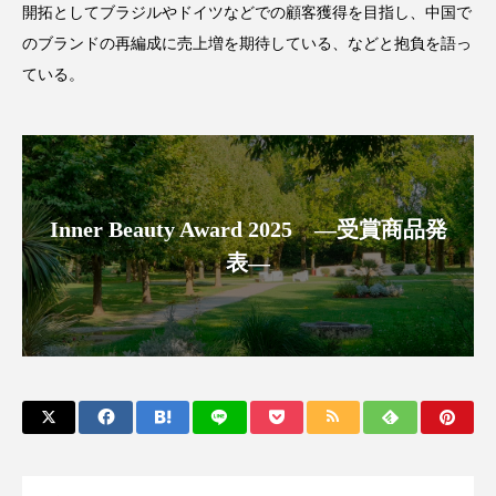
開拓としてブラジルやドイツなどでの顧客獲得を目指し、中国で
アンチエイジング
アンチソリチュード
のブランドの再編成に売上増を期待している、などと抱負を語っ
インタビュー
インナービューティー 冷え
ている。
インナービューティーアワード2025受賞商品
ウェアラブルデバイス
ウェルネス
Inner Beauty Award 2025 ―受賞商品発
ウェルビーイング
エイジングケア
表―
エクソソーム
オーガニック
オゾン
カウンセラー
カウンセリング
カカイオイル
ガジェット
キーワード
クルエルティフリー
クレンジング