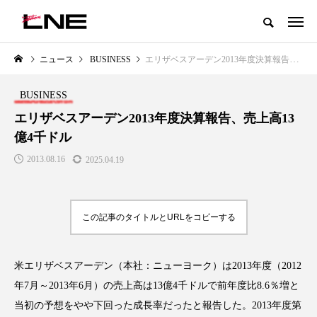
グローバルビューティ＆ヘルスケアビジネス誌
ニュース
BUSINESS
エリザベスアーデン2013年度決算報告、売上高13億4千ドル
NEW POST
カテゴリー毎の最新記事
BUSINESS
LIFESTYLE
BUSINESS
エリザベスアーデン2013年度決算報告、売上高13
億4千ドル
2013.08.16
2025.04.19
この記事のタイトルとURLをコピーする
SNSの「加工顔」と美容医療｜AI
GWI調査から読み解く2030年の
」
がもたらす可能性とこれから
都市型スパ――身近なウェルネ
米エリザベスアーデン（本社：ニューヨーク）は2013年度（2012
の次世代モデル
2026.07.13
年7月～2013年6月）の売上高は13億4千ドルで前年度比8.6％増と
2026.08.06
当初の予想をやや下回った成長率だったと報告した。2013年度第