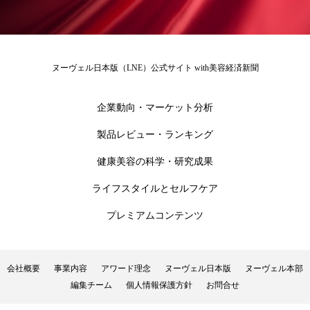
ローカル
ロンジェビティ
下半身美容
乾燥 対策 冬 スキンケア
乾燥対策
ヌーヴェル日本版（LNE）公式サイト with美容経済新聞
乾燥肌対策
他者との再接続
企業・経済
企業動向・マーケット分析
価格改定
保湿
保湿と香り
保湿成分
製品レビュー・ランキング
健康寿命
光老化
免疫 肌
健康美容の科学・研究成果
ライフスタイルとセルフケア
冬 UVケア
冬 美容 習慣
プレミアムコンテンツ
冬 髪 ツヤ 出す 方法
冬 髪 乾燥 改善 方法
冬スキンケア
冬の乾燥肌
冬の印象美
会社概要
事業内容
アワード理念
ヌーヴェル日本版
ヌーヴェル本部
編集チーム
個人情報保護方針
お問合せ
冬の準備
冬美容
冷え対策