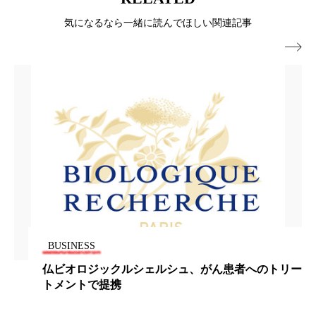
パーフェクト株式会社
バイオハッキング
気になるなら一緒に読んでほしい関連記事
バイオミメティクス
バイオミメティック

バクチオール
バリア機能
ハロウィ
ハロウィン後スキンケア
ハロウィン翌日 肌リセット
ヒアルロン酸
ビジネスモデル
ビタミンC誘導体
ファシア
ファスティング
フィトレチノール
BUSINESS
プチ断食
ブルーオーシャン
ん患者へのトリー
ラコステ、コティとフレグランスの
フレグランス 冬
プロンプト
ヘアケア