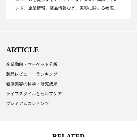
ンド、企業情報、製品情報など、美容に関する幅広い
スマートウォッチ
スマートパッチ
テーマを取り上げています。 編集部では、美容業界の
が猛暑の建設現場に選ばれる理由
を防ぐDX戦略
スマートリング
セーフプレイス
セラミド
取材や情報収集、分析を行い、業界内外の最新情報を
主に美容業界関係者に向けて発信しています。私たち
セラミド保湿
セルフケア
は「キレイをふやす」を企業理念として信頼性の高い
ARTICLE
情報提供を通じて美容業界の発展に貢献すべく努力し
ソーシャルウェルネス
ソーシャルコマース
ています。
企業動向・マーケット分析
タンパク質
ディープクレンジング
製品レビュー・ランキング
デジタルデトックス
デトックス
健康美容の科学・研究成果
ライフスタイルとセルフケア
ドライヤー 温度 髪 ダメージ
ナイアシンアミド
プレミアムコンテンツ
ナイトプロテイン
ナイトルーティン 金木犀
パーソナライズ
バーチャルメイク
RELATED