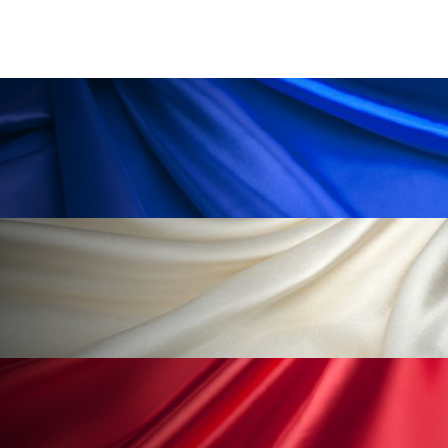
ペアトリートメント
ヘッドスパ
ヘルスケア
ヘルスビューティー
ポジショニング
ボディケア
ホルモン
マーケティング
マイクロスパ
マネジメント
むくみ対策
むくみ改善
メンズスキンケア
メンタルケア
メンタルヘルス
ライフスタイル
リカバリー
リカバリーウェア
リサーチ
リナロール 効果
リラクゼーション
リラックス効果
レチナール
レチノール