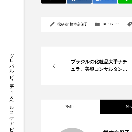
クレンジング
クローズア
コネクテッド・ビューティ
投稿者:
橋本奈保子
BUSINESS
サプライチェーン
サプリ
スカルプ クレンジング 頻度
グローバルビューティ＆ヘルスケアビジネス誌
ブラジルの化粧品大手ナチ
ストレス
スパ
ス
ュラ、美容コンサルタント
セラミド保湿
セルフケア
に銀行サービスを提供
ディープクレンジング
デ
ナイトプロテイン
ナイト
Byline
Ne
バイオハッキング
バイオ
2023.06.30
男性・家族歴・重症度で