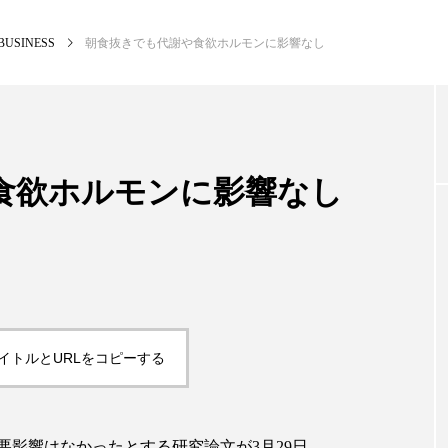
BUSINESS
朝食抜きでも代謝や食欲ホルモンに影響なし
NEW POST
カテゴリー毎の最新記事
食欲ホルモンに影響なし
PREMIUM
SCIE
イトルとURLをコピーする
悪影響はなかったとする研究論文が
3
月
29
日、