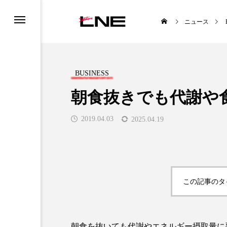
ニュース
BUSINESS
朝食抜きでも代謝や
2019.04.03
2025.04.19
LE
BUSINESS
この記事のタ

朝食を抜いても代謝やエネルギー摂取量に