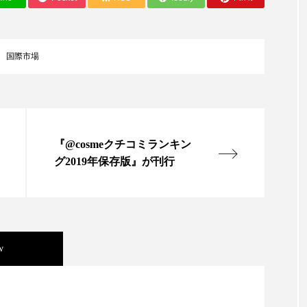
ップ
ケーススタディ
コグニティブヘルス
コスト
コミュニケーション
コルチゾール
サステナビリティ
国際市場
サロンクレンジング
サロン戦略
サロン経営
スカルプケア
スキンケア
スキンケア 習慣
ス
『@cosmeクチコミランキン
マートウォッチ
スマートパッチ
スマートリング
セ
グ2019年保存版』が刊行
ソーシャルウェルネス
ソーシャルコマース
タン
ジタルデトックス
デトックス
ドライヤー 温度 髪 ダメー
ルーティン 金木犀
パーソナライズ
バーチャルメイク
w
ミメティクス
バイオミメティック
バクチオール
ニキビ瘢痕有病率に差異