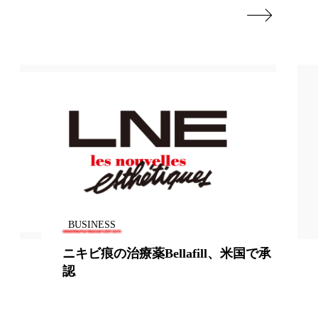

外出控え
技術経営
技術転用
限食
東洋医学
替相場
熱中症対策
解析
発酵
睡眠
り方
紫外線対策
BUSINESS
美的感覚
美肌習慣
ニキビ痕の治療薬Bellafill、米国で承
自律神経
花王
認
測