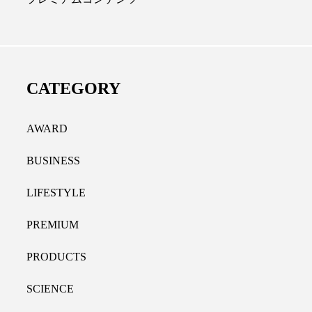
ル代替成分とは？バクチ
女性の9割超が「ながら美
レチナールなど4成分の効
践、「時間を有効に使いた
法
9％
CATEGORY
30
2021.11.09
AWARD
BUSINESS
LIFESTYLE
PREMIUM
PRODUCTS
SCIENCE