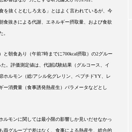
食を抜くとむしろ太る」とはよく言われているが、今
事例
青山メディカルクリニック｜本郷
レチノー
朝食抜きによる代謝、エネルギー摂取量、および食欲
に
玲 院長：内科と循環器専門医の知
オールや
た。
見が切り拓く、再生医療と統合医
果と活用
療の新たな価値
2026.07.
2026.04.28
）と朝食あり（午前
7
時までに
700kcal
摂取）の
2
グルー
った。評価測定値は、代謝試験結果（グルコース、イ
節ホルモン（総
/
アシル化グレリン、ペプチド
YY
、レ
FEATURED
ギー消費量（食事誘発熱産生）パラメータなどとし
注目の企画
ホルモンに関しては最小限の影響しか見いだせなかっ
も両グループで差はなく、食事による熱産生、総合的