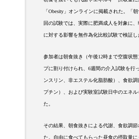
「
Obesity
」オンラインに掲載された。「朝
顔」と美容医療｜AI
パーフェクト社の「AI美容」
回の試験では、実際に肥満成人を対象に、
能性とこれから
｜「死の谷」克服と酷暑を商機
に対する影響を無作為化比較試験で検証し
変えるB2B SaaSモデル
2026.08.04
参加者は朝食抜き（午後
12
時まで空腹状態
プに割り付けられ、
6
週間の介入試験を行
ンスリン、非エステル化脂肪酸）、食欲調
プチン）、および実験室試験日中のエネル
た。
その結果、朝食抜きによる代謝、食欲調節
た。自由に食べてもらった昼食の摂取量に