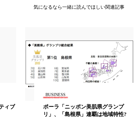
気になるなら一緒に読んでほしい関連記事
労働環境
国内市場
国際市場
地政学リスク
巡らせるケア
巡りケア
廃棄ロス
成分
断食
新商品
日中関係
日焼け止め
時間制
ケア
温活スキンケア
温活女子
温活習慣
為
猛暑
生物模倣
用語辞典
男性美容
画像
容
秋
秋 冷え
筋膜
精油
素髪ケア や
BUSINESS
美容と政治
美容ビジネス
美容医療
美容業界
ティブ
ポーラ「ニッポン美肌県グランプ
ケア
肌トラブル
肌バリア
肌荒れ防止
脳
リ」、「島根県」連覇は地域特性?
酷暑
金木犀 スキンケア
金木犀 香り 効果
需要予