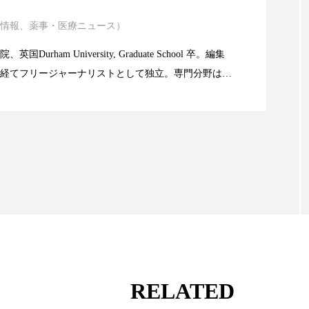
ハロウィン翌日 肌リセット
ヒアルロン酸
ビタミンC誘導
情報、薬事・医療ニュース）
atic Technology
チノール
プチ断食
ブルーオーシャン
フレグランス
Durham University, Graduate School 卒。編集
ント
ヘッドスパ
ヘルスケア
ヘルスビューティー
経てフリージャーナリストとして独立。専門分野は、
限食の減量効果に差なし
。また、同分野を中心に翻訳、ウェブコンテンツ・デ
マーケティング
マネジメント
むくみ対策
むく
ても活躍中。 本誌では主に、米国欧州を中心に先端美
米FDAなどの情報を担当。
ルケア
メンタルヘルス
ライフスタイル
リカバリ
果
リラクゼーション
リラックス効果
レチナール
下半身美容
乾燥 対策 冬 スキンケア
乾燥対策
済
価格改定
保湿
保湿と香り
保湿成分
冬 美容 習慣
冬 髪 ツヤ 出す 方法
冬 髪 乾燥 改善 方法
RELATED
冬の準備
冬美容
冷え対策
冷え性改善