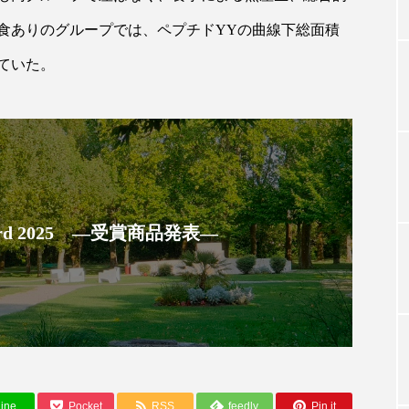
食ありのグループでは、ペプチド
YY
の曲線下総面積
ていた。
TAG LIST
タグ一覧
ChatGPT
Gemini
Instagram
SaaS
SN
 Award 2025 ―受賞商品発表―
ジャーコスメ
アレルギー
アロマ
アンチエイジン
ューティー 冷え
インナービューティーアワード2025受賞商品
ング
エイジングケア
エクソソーム
オーガニック
ング
カカイオイル
ガジェット
キーワード
ine
Pocket
RSS
feedly
Pin it