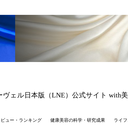
香り
香り メンタルケア
香りケア
香りの重ね使
の持続
高市政権
高齢社会
髪 静電気 冬 対策
ーヴェル日本版（LNE）公式サイト with
レビュー・ランキング
健康美容の科学・研究成果
ライフ