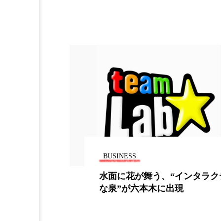
加工フィルター
加工顔
夜 スキンケア 香り
孤独
抗酸化
抗酸化ケア
梅雨
棚卸資産
汗
物流問題
特殊メイク
睡眠 美容 金木犀
睡眠美
BUSINESS
美容
美容テック
「美よたん」
水面に花が舞う、“インタラク
美脚習慣
老化
肌
な泉”が六本木に出現
血行促進
過剰在庫