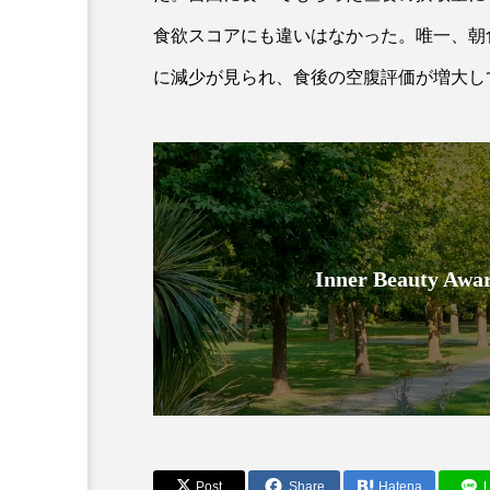
食欲スコアにも違いはなかった。唯一、朝
に減少が見られ、食後の空腹評価が増大し
AI
B2B
BeautyTech
Inner Beauty
アスタキサンチン
アスレ
インタビュー
インナービ
ウェルネス
ウェルビーイ
カウンセラー
カウンセリ
Post
Share
Hatena
L