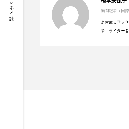
橋本奈保子
ハロウィン後スキンケア
顧問記者（国際
2023.06.29
ニキビへの新技術Photopneum
ファスティング
フィトレ
名古屋大学大学院、英国
ヘアケア
ペアトリートメ
者、ライターを
2023.06.28
時間制限食とカロリー制
医学・化学関連
ボディケア
ホルモン
ィレクターとし
容医療、化学、
メンズスキンケア
メンタ
リサーチ
リナロール 効
ローカル
ロンジェビティ
他者との再接続
企業・経
免疫 肌
冬 UVケア
冬の乾燥肌
冬の印象美