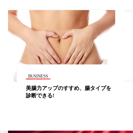
地政学リスク
廃棄ロス
成分
日焼け止め
温活女子
温活習慣
語辞典
男性美容
BUSINESS
筋膜
精油
美腸力アップのすすめ、腸タイプを
診断できる!
ネス
美容医療
ル
肌バリア
ウェルネス
酷暑