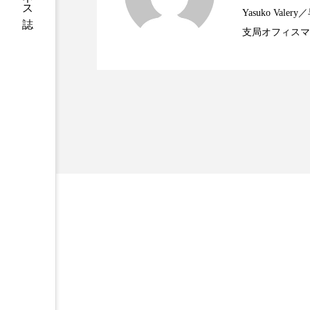
ハロウィン後スキンケア
Yasuko V
支局オフィスマ
ファシア
ファスティング
2023.06.29
米バイオテクノロジー企
で米国西海岸の
プロンプト
ヘアケア
に、米国欧州の
規ビジネスモデ
ポジショニング
ボディケ
むくみ対策
むくみ改善
リカバリー
リカバリーウ
レチナール
レチノール
乾燥対策
乾燥肌対策
健康寿命
光老化
冬スキンケア
冬の乾燥肌