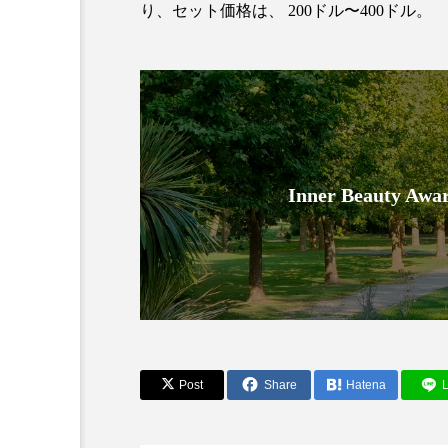
り、セット価格は、 200ドル〜400ドル。
Inner Beauty
AI
B2B
BeautyTech
アスタキサンチン
アスレ
インタビュー
インナービ
ウェルネス
ウェルビーイ
Post
Share
Hatena
L
カウンセラー
カウンセリ