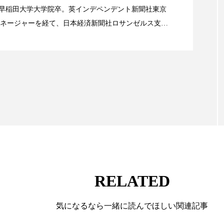
ハロウィン翌日 肌リセット
ヒアルロン酸
ビジネスモデ
alery／早稲田大学大学院卒。英インデペンデント新聞社東京
ネージャーを経て、日本経済新聞社ロサンゼルス支局
フィトレチノール
プチ断食
ブルーオーシャン
業アミリス、CEO退任と世界的な人員削除を発表
流通、産業分野を専門に記者経験を積む。本紙では主
ペアトリートメント
ヘッドスパ
ヘルスケア
ヘ
海外メーカー、ブランドの動向、海外市場の動向、新
ルなどを担当。現在はロンドンに在住
ア
ホルモン
マーケティング
マイクロスパ
メンズスキンケア
メンタルケア
メンタルヘルス
ェア
リサーチ
リナロール 効果
リラクゼーション
ローカル
ロンジェビティ
下半身美容
乾燥 
他者との再接続
企業・経済
価格改定
保湿
RELATED
免疫 肌
冬 UVケア
冬 美容 習慣
冬 髪 ツヤ 出す 
気になるなら一緒に読んでほしい関連記事
冬の印象美
冬の準備
冬美容
冷え対策