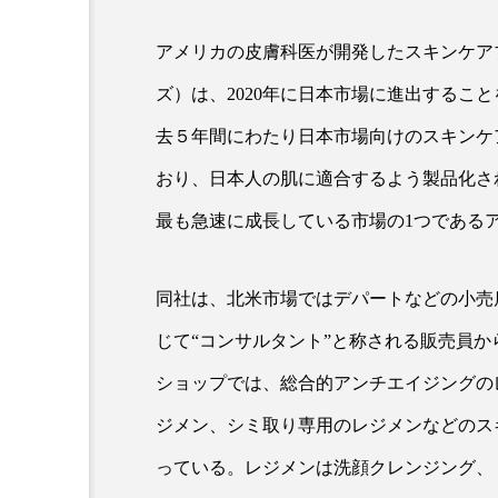
アメリカの皮膚科医が開発したスキンケアブランド
超が「ながら美容」を実
SNSの「加工顔」と美容医療
ズ）は、2020年に日本市場に進出するこ
を有効に使いたい」が9
がもたらす可能性とこれか
2026.07.13
去５年間にわたり日本市場向けのスキンケ
9
おり、日本人の肌に適合するよう製品化さ
最も急速に成長している市場の1つである
同社は、北米市場ではデパートなどの小売
じて“コンサルタント”と称される販売員
ショップでは、総合的アンチエイジングの
ジメン、シミ取り専用のレジメンなどのス
っている。レジメンは洗顔クレンジング、