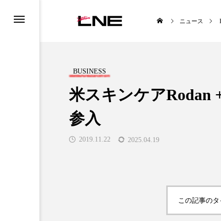
ニュース
BUSINESS
米スキンケアRodan +
参入
UCTS
LIFESTYLE
2019.11.22
2025.04.19

この記事のタ