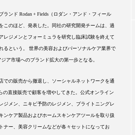
 Rodan + Fields（ロダン・アンド・フィール
｜AI
GWI調査から読み解く2030年の都
青山メ
とをこのほど、発表した。同社の研究開発チームは、過
ら
市型スパ――身近なウェルネスの
玲 院
次世代モデル
見が切
アレジメンとフォーミュラを研究し臨床試験を終えて
療の新
2026.08.06
2026
れるという。 世界の美容およびパーソナルケア業界で
アジア市場へのブランド拡大の第一歩となる。
店での販売から撤退し、ソーシャルネットワークを通
FEATURED
からの直接販売で顧客を増やしてきた。公式オンライン
注目の企画
レジメン、ニキビ予防のレジメン、ブライトニングレ
キンケア製品およびホームスキンケアツールを取り扱
トナー、美容クリームなどが各々セットになってお