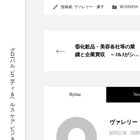
クレンジング
クローズア
投稿者:
ヴァレリー・康子
BUSINESS
コネクテッド・ビューティ
サプライチェーン
サプリ
グローバルビューティ＆ヘルスケアビジネス誌
⑮化粧品・美容各社等の業
スカルプ クレンジング 頻度
績と企業買収 ～J&Jがシー
ズHDをT0Bで買収、メディ
ストレス
スパ
ス
カルコスメ・エステ等海外
強化～
セラミド保湿
セルフケア
Byline
Ne
ディープクレンジング
デ
ナイトプロテイン
ナイト
2025.06.11
世界の化粧品市場2025
ヴァレリー
バイオハッキング
バイオ
顧問記者（国際
2023.06.30
資生堂、「女性研究者サ
題