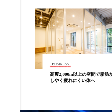
加工アプリ
加工フィルタ
外出控え
夜 スキンケア 
技術経営
技術転用
時間制限食
東洋医学
為替相場
熱中症対策
BUSINESS
画像解析
発酵
睡
ジル」と振動圧
高度2,000m以上の空間で脂肪
を実現へ
しやく疲れにくい体へ
素髪ケア やり方
紫外線
美容業界
美的感覚
肌荒れ防止
脳
自