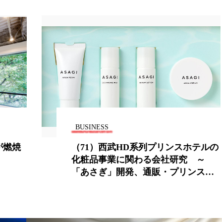
ー
加工顔
労働環境
国内市場
国際市場
香り
孤独
巡らせるケア
巡りケア
差別化
抗酸化
抗酸化ケア
断食
新商品
日中関係
梅雨
棚卸資産
汗ケア
温活スキンケア
物流問題
特殊メイク
猛暑
生物模倣
用
BUSINESS
眠
睡眠 美容 金木犀
睡眠美容
秋
秋 冷え
が燃焼
（71）西武HD系列プリンスホテルの
化粧品事業に関わる会社研究 ～
対策
美容
美容テック
美容と政治
美容ビジ
「あさぎ」開発、通販・プリンスホ
テル等で販売～（上）
美肌習慣
美脚習慣
老化
肌ケア
肌トラブ
律神経
花王
血行促進
過剰在庫
都市型美容