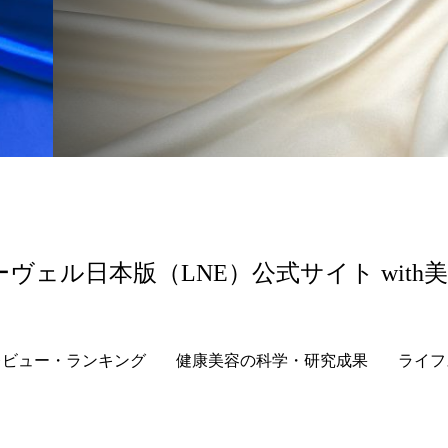
 香り 効果
需要予測
頭皮 保湿 ミスト おすすめ
香料
香水 レイヤリング
香水の持続
高市
リア機能 とは
ーヴェル日本版（LNE）公式サイト with
レビュー・ランキング
健康美容の科学・研究成果
ライフ