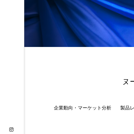
金木犀 スキンケア
金木犀
香りケア
香りの重ね使い
髪 静電気 冬 対策
髪のバ
ヌ
企業動向・マーケット分析
製品