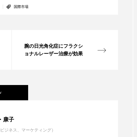
ップ
ケーススタディ
コグニティブヘルス
コスト
国際市場
コミュニケーション
コルチゾール
サステナビリティ
サロンクレンジング
サロン戦略
サロン経営
腕の日光角化症にフラクシ
スカルプケア
スキンケア
スキンケア 習慣
ス
ョナルレーザー治療が効果
マートウォッチ
スマートパッチ
スマートリング
セ
ソーシャルウェルネス
ソーシャルコマース
タン
w
ジタルデトックス
デトックス
ドライヤー 温度 髪 ダメー
ルーティン 金木犀
パーソナライズ
バーチャルメイク
年展望：P&G・LVMH・ロレアルの戦略と日本企業の課
・康子
ミメティクス
バイオミメティック
バクチオール
ビジネス、マーケティング）
イエンスグラント」の第16回受賞者決定