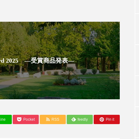
TAG LIST
タグ一覧
 Award 2025 ―受賞商品発表―
ChatGPT
Gemini
Instagram
SaaS
SN
ジャーコスメ
アレルギー
アロマ
アンチエイジン
ューティー 冷え
インナービューティーアワード2025受賞商品
ング
エイジングケア
エクソソーム
オーガニック
ine
Pocket
RSS
feedly
Pin it
ング
カカイオイル
ガジェット
キーワード