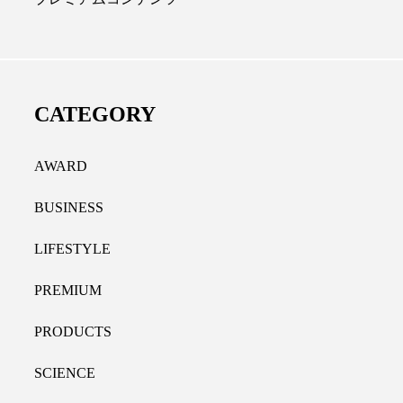
ディカルクリニック｜本郷
レチノール代替成分と
長：内科と循環器専門医の知
オールやレチナールなど
り拓く、再生医療と統合医
果と活用法
CATEGORY
たな価値
2026.07.30
.04.28
AWARD
BUSINESS
LIFESTYLE
PREMIUM
PRODUCTS
SCIENCE