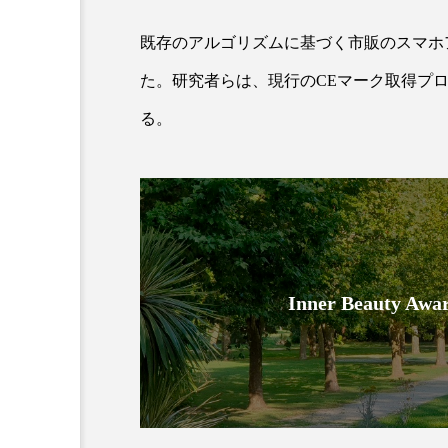
既存のアルゴリズムに基づく市販のスマホ
た。研究者らは、現行のCEマーク取得プ
る。
AI
B2B
BeautyTech
アスタキサンチン
アスレ
Inner Beauty
インタビュー
インナービ
ウェルネス
ウェルビーイ
カウンセラー
カウンセリ