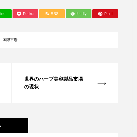
ップ
ケーススタディ
コグニティブヘルス
コスト
ine
Pocket
RSS
feedly
Pin it
コミュニケーション
コルチゾール
サステナビリティ
サロンクレンジング
サロン戦略
サロン経営
国際市場
スカルプケア
スキンケア
スキンケア 習慣
ス
マートウォッチ
スマートパッチ
スマートリング
セ
世界のハーブ美容製品市場
ソーシャルウェルネス
ソーシャルコマース
タン
の現状
ジタルデトックス
デトックス
ドライヤー 温度 髪 ダメー
ルーティン 金木犀
パーソナライズ
バーチャルメイク
ミメティクス
バイオミメティック
バクチオール
w