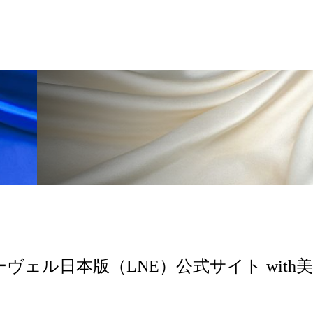
 香り 効果
需要予測
頭皮 保湿 ミスト おすすめ
香料
香水 レイヤリング
香水の持続
高市
リア機能 とは
ーヴェル日本版（LNE）公式サイト with