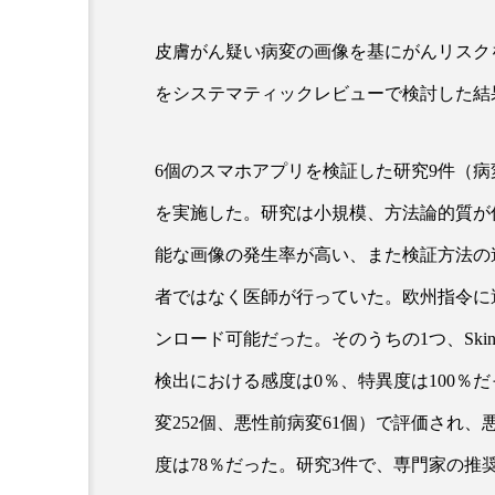
皮膚がん疑い病変の画像を基にがんリスク
超が「ながら美容」を実
SNSの「加工顔」と美容医療
をシステマティックレビューで検討した結果
を有効に使いたい」が9
がもたらす可能性とこれか
2026.07.13
9
6個のスマホアプリを検証した研究9件（病
を実施した。研究は小規模、方法論的質が
能な画像の発生率が高い、また検証方法の
者ではなく医師が行っていた。欧州指令に
ンロード可能だった。そのうちの1つ、Ski
検出における感度は0％、特異度は100％だった
変252個、悪性前病変61個）で評価され
度は78％だった。研究3件で、専門家の推奨と