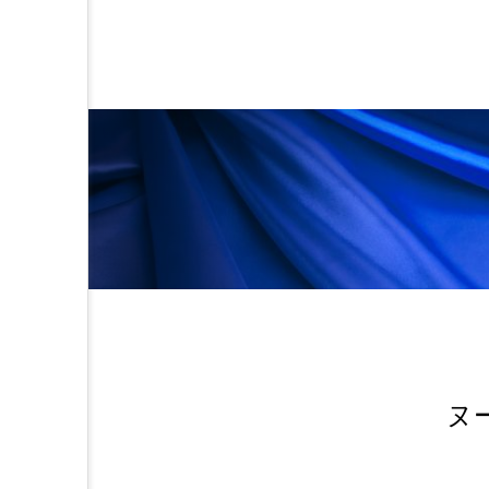
金木犀 スキンケア
金木犀
香りケア
香りの重ね使い
髪 静電気 冬 対策
髪のバ
ヌ