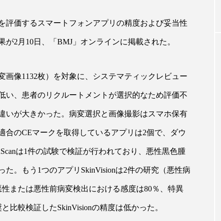
を評価するスマートフォンアプリの精度および妥当性
｜AI
GWI調査から読み解く2030年の都
青山メ
が2月10日、「BMJ」オンラインに掲載された。
ら
市型スパ――身近なウェルネスの
玲 院
次世代モデル
見が切
療の新
2026.08.06
2026
変画像1132枚）を対象に、システマティックレビュー
低い、患者のリクルートメントが選択的なため評価不
違いが大きかった。病変選択と画像撮影はスマホ保有
適合のCEマークを取得しているアプリは2個で、ダウ
FEATURED
nScanは1件の試験で検証が行われており、悪性黒色腫
注目の企画
。もう1つのアプリSkinVisionは2件の研究（悪性病
、悪性または悪性前病変検出における感度は80％、特異
比較検証したSkinVisionの精度は低かった。