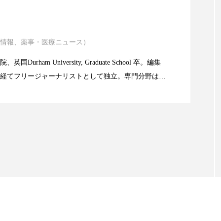
ハロウィン翌日 肌リセット
ヒアルロン酸
ビジネスモデ
ニキビ瘢痕有病率に差異
フィトレチノール
プチ断食
ブルーオーシャン
情報、薬事・医療ニュース）
atic Technology
ペアトリートメント
ヘッドスパ
ヘルスケア
ヘ
Durham University, Graduate School 卒。編集
ア
ホルモン
マーケティング
マイクロスパ
経てフリージャーナリストとして独立。専門分野は、
限食の減量効果に差なし
。また、同分野を中心に翻訳、ウェブコンテンツ・デ
メンズスキンケア
メンタルケア
メンタルヘルス
ても活躍中。 本誌では主に、米国欧州を中心に先端美
米FDAなどの情報を担当。
ェア
リサーチ
リナロール 効果
リラクゼーション
ローカル
ロンジェビティ
下半身美容
乾燥 
他者との再接続
企業・経済
価格改定
保湿
免疫 肌
冬 UVケア
冬 美容 習慣
冬 髪 ツヤ 出す 
冬の印象美
冬の準備
冬美容
冷え対策