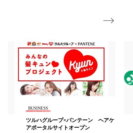
地政学リスク

廃棄ロス
成分
日焼け止め
温活女子
温活習慣
語辞典
男性美容
筋膜
精油
ネス
美容医療
BUSINESS
ル
肌バリア
ツルハグループ×パンテーン ヘアケ
ウェルネス
酷暑
アポータルサイトオープン