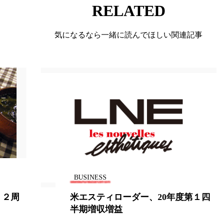
RELATED
ー
加工顔
労働環境
国内市場
国際市場
気になるなら一緒に読んでほしい関連記事
香り
孤独
巡らせるケア
巡りケア
差別化
抗酸化
抗酸化ケア
断食
新商品
日中関係
梅雨
棚卸資産
汗ケア
温活スキンケア
物流問題
特殊メイク
猛暑
生物模倣
用
眠
睡眠 美容 金木犀
睡眠美容
秋
秋 冷え
対策
美容
美容テック
美容と政治
美容ビジ
BUSINESS
美肌習慣
美脚習慣
老化
肌ケア
肌トラブ
く２周
米エスティローダー、20年度第１四
律神経
花王
血行促進
過剰在庫
都市型美容
半期増収増益