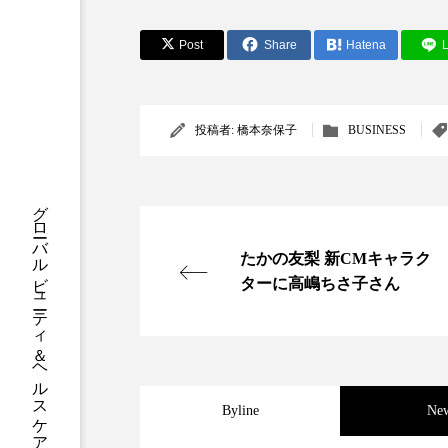
クレンジング
クローズア
Post
Share
Hatena
L
コネクテッド・ビューティ
サプライチェーン
サプリ
投稿者:
橋本奈保子
BUSINESS
スカルプ クレンジング 頻度
グローバルビューティ＆ヘルスケアビジネス誌
ストレス
スパ
ス
たかの友梨 新CMキャラク
セラミド保湿
セルフケア
ターに高嶋ちさ子さん
ディープクレンジング
デ
ナイトプロテイン
ナイト
バイオハッキング
バイオ
Byline
Ne