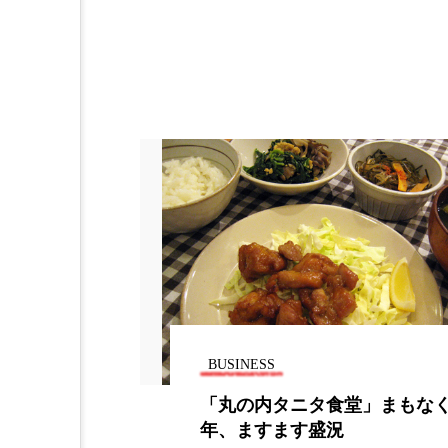
加工アプリ
加工フィルタ
外出控え
夜 スキンケア 
技術経営
技術転用
時間制限食
東洋医学
為替相場
熱中症対策
画像解析
発酵
睡
素髪ケア やり方
紫外線
BUSINESS
美容業界
美的感覚
ーケティング
「丸の内タニタ食堂」まもな
肌荒れ防止
脳
自
年、ますます盛況