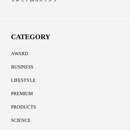
ディカルクリニック｜本郷
レチノール代替成分と
長：内科と循環器専門医の知
オールやレチナールなど
り拓く、再生医療と統合医
果と活用法
CATEGORY
たな価値
2026.07.30
.04.28
AWARD
BUSINESS
LIFESTYLE
PREMIUM
PRODUCTS
SCIENCE