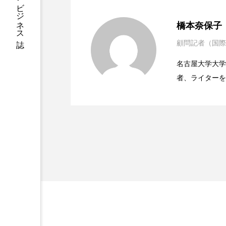
ハロウィン後スキンケア
2023.06.30
男性・家族歴・重症度で
橋本奈保子
ファシア
ファスティング
顧問記者（国際
2023.06.29
ニキビへの新技術Photopneum
プロンプト
ヘアケア
名古屋大学大学院、英国
ポジショニング
ボディケ
者、ライターを
2023.06.28
時間制限食とカロリー制
医学・化学関連
むくみ対策
むくみ改善
ィレクターとし
容医療、化学、
リカバリー
リカバリーウ
レチナール
レチノール
乾燥対策
乾燥肌対策
健康寿命
光老化
冬スキンケア
冬の乾燥肌