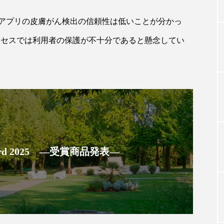
アプリの皮膚がん検出の信頼性は低いことが分かっ
TAG LIST
ロセスでは利用者の保護が不十分であると懸念してい
タグ一覧
ChatGPT
Gemini
Instagram
SaaS
SN
ジャーコスメ
アレルギー
アロマ
アンチエイジン
 Award 2025 ―受賞商品発表―
ューティー 冷え
インナービューティーアワード2025受賞商品
ング
エイジングケア
エクソソーム
オーガニック
ング
カカイオイル
ガジェット
キーワード