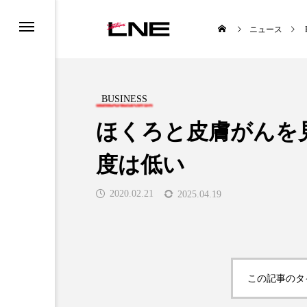
ニュース
BUSINESS
ほくろと皮膚がんを
度は低い
UCTS
LIFESTYLE
2020.02.21
2025.04.19

この記事のタ