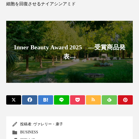
クローズアップ
ケーススタディ
細胞を回復させるナイアシンアミド
コグニティブヘルス
コスト削減
コネクテッド・ビューティ
コミュニケーション
コルチゾール
サステナビリティ
Inner Beauty Award 2025 ―受賞商品発
表―
サステナブル美容
サプライチェーン
サプリ
サロンクレンジング
サロン戦略
サロン経営
サロン連略
シャネル
スカルプ クレンジング 頻度
スカルプケア
スキンケア
スキンケア 習慣
投稿者:
ヴァレリー・康子
BUSINESS
スキンケアルーティン
ストレス
スパ