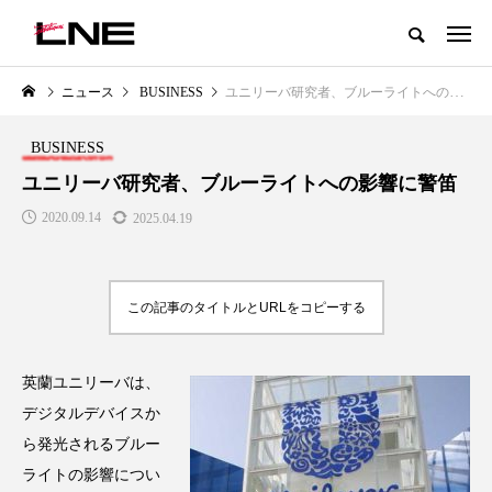
グローバルビューティ＆ヘルスケアビジネス誌
ニュース
BUSINESS
ユニリーバ研究者、ブルーライトへの影響に警笛
NEW POST
カテゴリー毎の最新記事
BUSINESS
LIFESTYLE
BUSINESS
ユニリーバ研究者、ブルーライトへの影響に警笛
2020.09.14
2025.04.19
この記事のタイトルとURLをコピーする
英蘭ユニリーバは、
SNSの「加工顔」と美容医療｜AI
GWI調査から読み解く2030年の
」
がもたらす可能性とこれから
都市型スパ――身近なウェルネ
デジタルデバイスか
の次世代モデル
2026.07.13
ら発光されるブルー
2026.08.06
ライトの影響につい