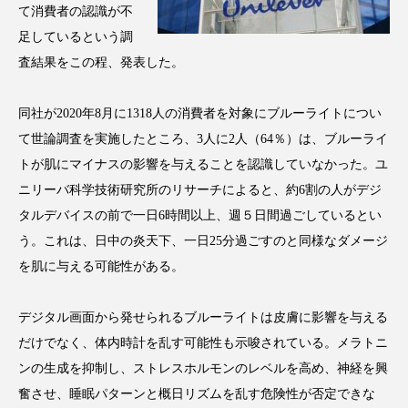
て消費者の認識が不
足しているという調
査結果をこの程、発表した。
FEATURED
注目の企画
同社が2020年8月に1318人の消費者を対象にブルーライトについ
て世論調査を実施したところ、3人に2人（64％）は、ブルーライ
トが肌にマイナスの影響を与えることを認識していなかった。ユ
TAG LIST
ニリーバ科学技術研究所のリサーチによると、約6割の人がデジ
タグ一覧
タルデバイスの前で一日6時間以上、週５日間過ごしているとい
う。これは、日中の炎天下、一日25分過ごすのと同様なダメージ
AI
B2B
BeautyTech
ChatGPT
を肌に与える可能性がある。
Gemini
Instagram
SaaS
SNS
デジタル画面から発せられるブルーライトは皮膚に影響を与える
TikTok
アスタキサンチン
だけでなく、体内時計を乱す可能性も示唆されている。メラトニ
ンの生成を抑制し、ストレスホルモンのレベルを高め、神経を興
アスレジャーコスメ
アレルギー
アロマ
奮させ、睡眠パターンと概日リズムを乱す危険性が否定できな