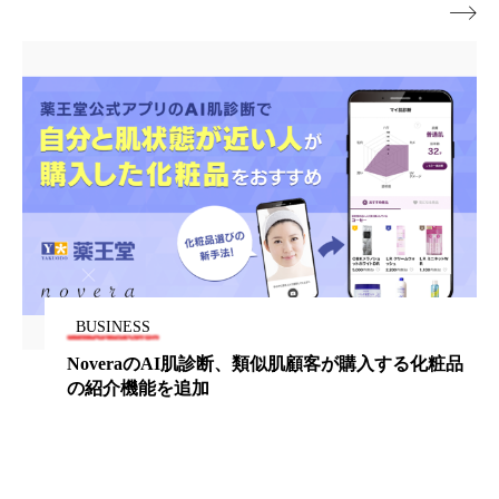
ペアトリートメント
ヘッドスパ

ヘルスケア
ヘルスビューティー
ポジショニング
ボディケア
ホルモン
マーケティング
マイクロスパ
マネジメント
むくみ対策
むくみ改善
メンズスキンケア
メンタルケア
メンタルヘルス
ライフスタイル
BUSINESS
NoveraのAI肌診断、類似肌顧客が購入する化粧品
リカバリー
リカバリーウェア
リサーチ
の紹介機能を追加
リナロール 効果
リラクゼーション
リラックス効果
レチナール
レチノール