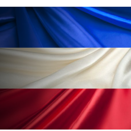
ローカル
ロンジェビティ
下半身美容
乾燥 対策 冬 スキンケア
乾燥対策
乾燥肌対策
他者との再接続
企業・経済
価格改定
保湿
保湿と香り
保湿成分
健康寿命
光老化
免疫 肌
冬 UVケア
冬 美容 習慣
冬 髪 ツヤ 出す 方法
冬 髪 乾燥 改善 方法
冬スキンケア
冬の乾燥肌
冬の印象美
冬の準備
冬美容
冷え対策