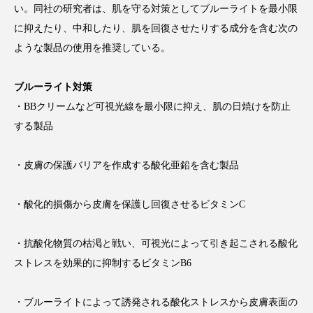
い。同社の研究者は、肌を守る対策としてブルーライトを最小限
アンチエイジング
アンチソリチュード
に抑えたり、中和したり、肌を回復させたりする成分を含む次の
インタビュー
インナービューティー 冷え
ような製品の使用を推奨している。
インナービューティーアワード2025受賞商品
ブルーライト対策
・BBクリームなど可視光線を最小限に抑え、肌の日焼けを防止
ウェアラブルデバイス
ウェルネス
する製品
ウェルビーイング
エイジングケア
・皮膚の保護バリアを作成する酸化亜鉛を含む製品
エクソソーム
オーガニック
オゾン
・酸化的損傷から皮膚を保護し回復させるビタミンC
カウンセラー
カウンセリング
・抗酸化物質の枯渇と戦い、可視光によって引き起こされる酸化
カカイオイル
ガジェット
キーワード
ストレスを効果的に抑制するビタミンB6
クルエルティフリー
クレンジング
・ブルーライトによって誘発される酸化ストレスから皮膚表面の