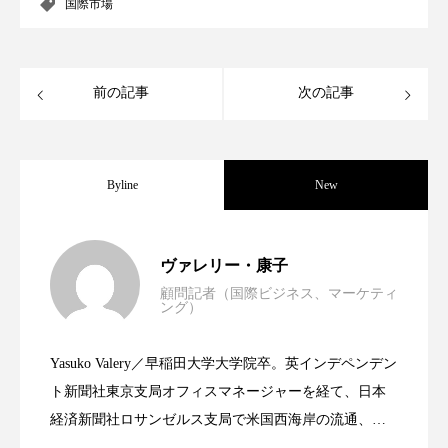
国際市場
スマートウォッチ
スマートパッチ
スマートリング
セーフプレイス
セラミド
前の記事
次の記事
セラミド保湿
セルフケア
ソーシャルウェルネス
ソーシャルコマース
Byline
New
タンパク質
ディープクレンジング
世界の化粧品市場2025年展望：P&G・
2025.06.11
ヴァレリー・康子
デジタルデトックス
デトックス
顧問記者（国際ビジネス、マーケティ
ング）
資生堂、「女性研究者サイエンスグラン
2023.06.30
LVMH・ロレアルの戦略と日本企業の課
ドライヤー 温度 髪 ダメージ
ナイアシンアミド
Yasuko Valery／早稲田大学大学院卒。英インデペンデン
ナイトプロテイン
ナイトルーティン 金木犀
米バイオテクノロジー企業アミリス、
2023.06.29
ト」の第16回受賞者決定
ト新聞社東京支局オフィスマネージャーを経て、日本
題
パーソナライズ
バーチャルメイク
経済新聞社ロサンゼルス支局で米国西海岸の流通、産
業分野を専門に記者経験を積む。本紙では主に、米国