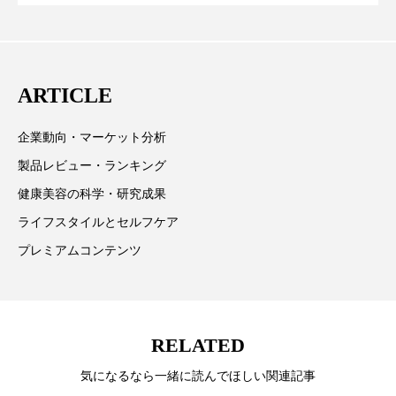
CEO退任と世界的な人員削除を発表
パーフェクト株式会社
バイオハッキング
欧州の海外メーカー、ブランドの動向、海外市場の動
向、新規ビジネスモデルなどを担当。現在はロンドン
バイオミメティクス
バイオミメティック
に在住
ARTICLE
バクチオール
バリア機能
ハロウィ
企業動向・マーケット分析
ハロウィン後スキンケア
製品レビュー・ランキング
ハロウィン翌日 肌リセット
ヒアルロン酸
健康美容の科学・研究成果
ライフスタイルとセルフケア
ビジネスモデル
ビタミンC誘導体
ファシア
プレミアムコンテンツ
ファスティング
フィトレチノール
プチ断食
ブルーオーシャン
RELATED
フレグランス 冬
プロンプト
ヘアケア
気になるなら一緒に読んでほしい関連記事