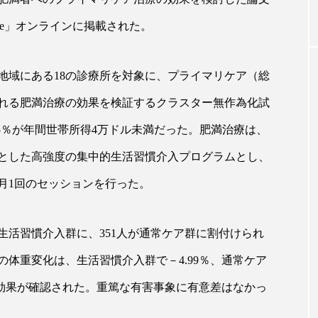
Medicine」オンラインに掲載された。
｜AI
GWI調査から読み解く2030年の都
青山メ
ら
市型スパ――身近なウェルネスの
玲 院
地域にある18の診療所を対象に、プライマリケア（総
次世代モデル
見が切
療の新
2026.08.06
れる肥満治療の効果を検証するクラスター無作為化試
2026
5.5％が年間世帯所得4万ドル未満だった。肥満治療は、
とした高強度の集中的生活習慣介入プログラムとし、
は月1回のセッションを行った。
FEATURED
が生活習慣介入群に、351人が通常ケア群に割付けられ
注目の企画
体重変化は、生活習慣介入群で－4.99％、通常ケア
の効果が確認された。重篤な有害事象に有意差はなかっ