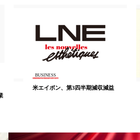
地政学リスク
廃棄ロス
成分
日焼け止め
温活女子
温活習慣
語辞典
男性美容
BUSINESS
筋膜
精油
米エイボン、第3四半期減収減益
ネス
美容医療
ル
肌バリア
ウェルネス
酷暑