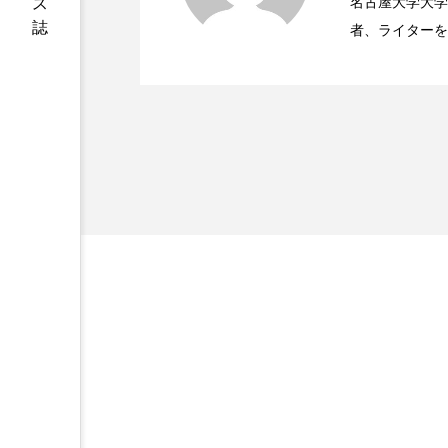
ハロウィン後スキンケア
名古屋大学大学院、英国
者、ライターを
2023.06.28
時間制限食とカロリー制
ファシア
ファスティング
医学・化学関連
ィレクターとし
プロンプト
ヘアケア
容医療、化学、
ポジショニング
ボディケ
むくみ対策
むくみ改善
リカバリー
リカバリーウ
レチナール
レチノール
乾燥対策
乾燥肌対策
健康寿命
光老化
冬スキンケア
冬の乾燥肌