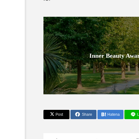
Inner Beauty
AI
B2B
BeautyTech
アスタキサンチン
アスレ
インタビュー
インナービ
Post
Share
Hatena
L
ウェルネス
ウェルビーイ
カウンセラー
カウンセリ