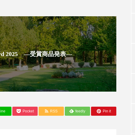
TAG LIST
タグ一覧
 Award 2025 ―受賞商品発表―
ChatGPT
Gemini
Instagram
SaaS
SN
ジャーコスメ
アレルギー
アロマ
アンチエイジン
ューティー 冷え
インナービューティーアワード2025受賞商品
ine
Pocket
RSS
feedly
Pin it
ング
エイジングケア
エクソソーム
オーガニック
ング
カカイオイル
ガジェット
キーワード