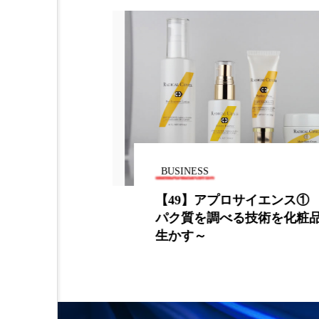
加工アプリ
加工フィルタ
外出控え
夜 スキンケア 
技術経営
技術転用
時間制限食
東洋医学
為替相場
熱中症対策
BUSINESS
画像解析
発酵
睡
ーマーケティ
【49】アプロサイエンス① 
パク質を調べる技術を化粧品
素髪ケア やり方
紫外線
生かす～
美容業界
美的感覚
肌荒れ防止
脳
自