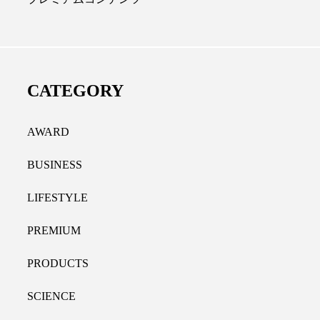
ディカルクリニック｜本郷
レチノール代替成分と
長：内科と循環器専門医の知
オールやレチナールなど
り拓く、再生医療と統合医
果と活用法
CATEGORY
たな価値
2026.07.30
.04.28
AWARD
BUSINESS
LIFESTYLE
PREMIUM
PRODUCTS
SCIENCE