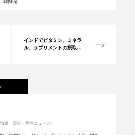
国際市場
ップ
ケーススタディ
コグニティブヘルス
コスト
コミュニケーション
コルチゾール
サステナビリティ
サロンクレンジング
サロン戦略
サロン経営
インドでビタミン、ミネラ
ル、サプリメントの摂取量
スカルプケア
スキンケア
スキンケア 習慣
ス
増加
マートウォッチ
スマートパッチ
スマートリング
セ
ソーシャルウェルネス
ソーシャルコマース
タン
w
ジタルデトックス
デトックス
ドライヤー 温度 髪 ダメー
ニキビ瘢痕有病率に差異
ルーティン 金木犀
パーソナライズ
バーチャルメイク
ミメティクス
バイオミメティック
バクチオール
情報、薬事・医療ニュース）
atic Technology