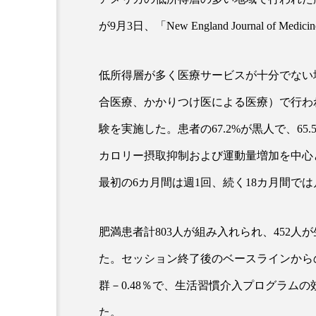
が9月3日、「New England Journal of 
超が「ながら美容」を実
SNSの「加工顔」と美容医療
を有効に使いたい」が9
がもたらす可能性とこれか
低所得層が多く医療サービスが十分でない
2026.07.13
9
合医療、かかりつけ医による医療）で行わ
験を実施した。患者の67.2%が黒人で、6
カロリー摂取抑制および運動量増加を中心
最初の6カ月間は週1回、続く18カ月間で
肥満患者計803人が組み入れられ、452人
た。セッション終了後のベースラインからの
群－0.48％で、生活習慣介入プログラム
た。