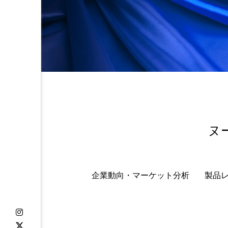
金木犀 スキンケア
金木犀
香りケア
香りの重ね使い
髪 静電気 冬 対策
髪のバ
ヌ
企業動向・マーケット分析
製品