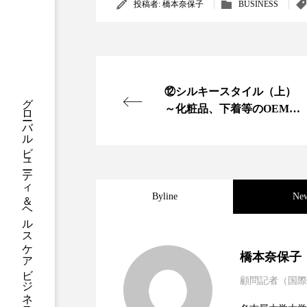
投稿者:
橋本奈保子
BUSINESS
クレンジング
クローズア
コネクテッド・ビューティ
サプライチェーン
サプリ
⑫シルキースタイル（上）
グローバルビューティ＆ヘルスケアビジネス誌
～化粧品、下着等のOEM・
スカルプ クレンジング 頻度
ODM事業を展開～
ストレス
スパ
ス
セラミド保湿
セルフケア
Byline
Ne
ディープクレンジング
デ
2023.06.30
男性・家族歴・重症度で
ナイトプロテイン
ナイト
橋本奈保子
バイオハッキング
バイオ
顧問記者（国際
2023.06.29
ニキビへの新技術Photopneum