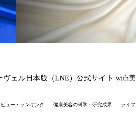
 香り 効果
需要予測
頭皮 保湿 ミスト おすすめ
香料
香水 レイヤリング
香水の持続
高市
リア機能 とは
ーヴェル日本版（LNE）公式サイト with
レビュー・ランキング
健康美容の科学・研究成果
ライフ