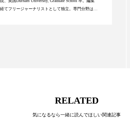
ハロウィン翌日 肌リセット
ヒアルロン酸
ビジネスモデ
Durham University, Graduate School 卒。編集
経てフリージャーナリストとして独立。専門分野は、
限食の減量効果に差なし
フィトレチノール
プチ断食
ブルーオーシャン
。また、同分野を中心に翻訳、ウェブコンテンツ・デ
ても活躍中。 本誌では主に、米国欧州を中心に先端美
ペアトリートメント
ヘッドスパ
ヘルスケア
ヘ
米FDAなどの情報を担当。
ア
ホルモン
マーケティング
マイクロスパ
メンズスキンケア
メンタルケア
メンタルヘルス
ェア
リサーチ
リナロール 効果
リラクゼーション
ローカル
ロンジェビティ
下半身美容
乾燥 
RELATED
他者との再接続
企業・経済
価格改定
保湿
免疫 肌
冬 UVケア
冬 美容 習慣
冬 髪 ツヤ 出す 
気になるなら一緒に読んでほしい関連記事
冬の印象美
冬の準備
冬美容
冷え対策