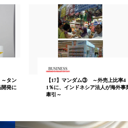
ー
加工顔
労働環境
国内市場
国際市場
香り
孤独
巡らせるケア
巡りケア
差別化
抗酸化
抗酸化ケア
断食
新商品
日中関係
梅雨
棚卸資産
汗ケア
温活スキンケア
物流問題
特殊メイク
猛暑
生物模倣
用
BUSINESS
眠
睡眠 美容 金木犀
睡眠美容
秋
秋 冷え
～タン
【17】マンダム③ ～外売上比率4
開発に
1％に、インドネシア法人が海外事業
対策
美容
美容テック
美容と政治
美容ビジ
牽引～
美肌習慣
美脚習慣
老化
肌ケア
肌トラブ
律神経
花王
血行促進
過剰在庫
都市型美容