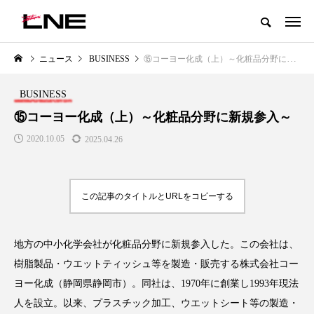
グローバルビューティ＆ヘルスケアビジネス誌
ニュース
BUSINESS
⑮コーヨー化成（上）～化粧品分野に新規参入～
NEW POST
カテゴリー毎の最新記事
BUSINESS
LIFESTYLE
BUSINESS
⑮コーヨー化成（上）～化粧品分野に新規参入～
2020.10.05
2025.04.26
この記事のタイトルとURLをコピーする
地方の中小化学会社が化粧品分野に新規参入した。この会社は、
SNSの「加工顔」と美容医療｜AI
GWI調査から読み解く2030年の
」
がもたらす可能性とこれから
都市型スパ――身近なウェルネ
樹脂製品・ウエットティッシュ等を製造・販売する株式会社コー
の次世代モデル
2026.07.13
ヨー化成（静岡県静岡市）。同社は、1970年に創業し1993年現法
2026.08.06
人を設立。以来、プラスチック加工、ウエットシート等の製造・