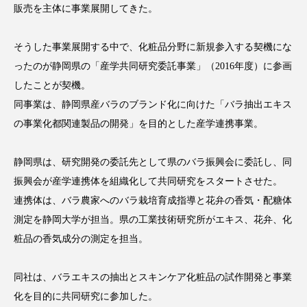
販売を主体に事業展開してきた。
そうした事業展開する中で、化粧品分野に新規参入する契機にな
ったのが静岡県の「産学共同研究委託事業」（2016年度）に参画
FEATURED
注目の企画
したことが契機。
同事業は、静岡県産バラのブランド化に向けた「バラ抽出エキス
の事業化都関連製品の開発」を目的とした産学連携事業。
TAG LIST
タグ一覧
静岡県は、研究開発の委託先として県のバラ振興会に委託し、同
振興会が産学連携体を組織化して共同研究をスタートさせた。
AI
B2B
BeautyTech
ChatGPT
連携体は、バラ農家へのバラ栽培育成指導と花弁の香気・配糖体
測定を静岡大学が担当。県の工業技術研究所がエキス、花弁、化
Gemini
Instagram
SaaS
SNS
粧品の香気成分の測定を担当。
TikTok
アスタキサンチン
同社は、バラエキスの抽出とスキンケア化粧品の試作開発と事業
アスレジャーコスメ
アレルギー
アロマ
化を目的に共同研究に参加した。