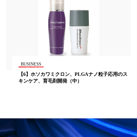
ローカル
ロンジェビティ
下半身美容
乾燥 対策 冬 スキンケア
乾燥対策
乾燥肌対策
他者との再接続
企業・経済
価格改定
保湿
保湿と香り
保湿成分
BUSINESS
健康寿命
光老化
免疫 肌
【6】ホソカワミクロン、PLGAナノ粒子応用のス
キンケア、育毛剤開発（中）
冬 UVケア
冬 美容 習慣
冬 髪 ツヤ 出す 方法
冬 髪 乾燥 改善 方法
冬スキンケア
冬の乾燥肌
冬の印象美
冬の準備
冬美容
冷え対策