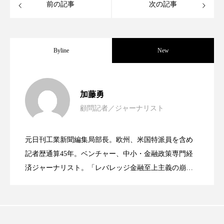
前の記事
次の記事
パーフェクト株式会社
バイオハッキング
バイオミメティクス
バイオミメティック
Byline
New
バクチオール
バリア機能
ハロウィ
ハロウィン後スキンケア
女性経営者連載１１・ミック・ケミスト
2021.11.30
加藤勇
ハロウィン翌日 肌リセット
ヒアルロン酸
顧問記者／ジャーナリスト
女性経営者連載１１・ミック・ケミスト
2021.11.26
リー（下） ～営業と技術が一体となっ
ビジネスモデル
ビタミンC誘導体
ファシア
元日刊工業新聞編集局部長。欧州、米国特派員を含め
女性経営者連載１１・ミック・ケミスト
2021.11.26
ファスティング
フィトレチノール
リー （下） ～営業と技術が一体とな
記者歴通算45年。ベンチャー、中小・金融政策専門経
てOEM受注～
済ジャーナリスト。「レバレッジ金融至上主義の崩
プチ断食
ブルーオーシャン
壊」など著述多数。本誌では主に、経済部門、企業取
リー（上） ～研究所で自前化粧品を開
ってOEM受注～
材を担当。
フレグランス 冬
プロンプト
ヘアケア
発、クリーム人気商品に～