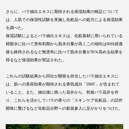
クローズアップ
ケーススタディ
さらに、バラ抽出エキスに期待される保湿効果の検証について
コグニティブヘルス
コスト削減
は、人肌での保湿性試験を実施し化粧品への処方による保湿効果
を調べた。
コネクテッド・ビューティ
コミュニケーション
保湿試験によるとバラ抽出エキスは、化粧基材に用いられている
コルチゾール
サステナビリティ
精製水に比べて塗布初期から肌水分量が高くこの傾向は60分経過
後も維持されるなど無塗布に比べて肌水分量が30％高める結果を
サステナブル美容
サプライチェーン
得るなど保湿効果が実証された。
サプリ
サロンクレンジング
サロン戦略
これらの試験結果から同社が開発を担当したバラ抽出エキスに
サロン経営
サロン連略
シャネル
は、肌への美容効果が期待される香気成分「DMT」が含まれて
いること。また、抽出後に残った花弁から、乾燥バラ花弁を作
スカルプ クレンジング 頻度
スカルプケア
り、これらを活かしてバラの香りの「スキンケア化粧品」の試作
開発に繋げるなど化粧品分野への新規参入に足がかりをつけた。
スキンケア
スキンケア 習慣
スキンケアルーティン
ストレス
スパ