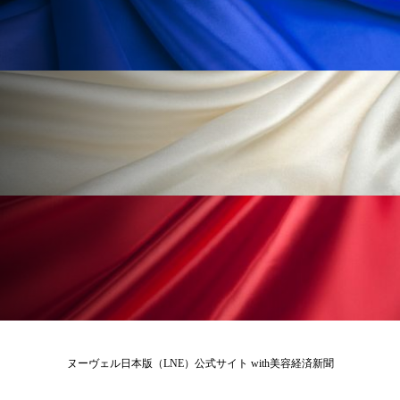
冷え性改善
加工アプリ
加工フィルター
加工顔
労働環境
国内市場
国際市場
地政学リスク
外出控え
夜 スキンケア 香り
孤独
巡らせるケア
巡りケア
差別化
廃棄ロス
成分
技術経営
技術転用
抗酸化
抗酸化ケア
断食
新商品
日中関係
日焼け止め
時間制限食
東洋医学
梅雨
棚卸資産
汗ケア
温活スキンケア
温活女子
温活習慣
ヌーヴェル日本版（LNE）公式サイト with美容経済新聞