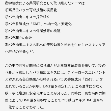
産学連携による共同研究として取り組んだテーマは
アンチエイジング
アンチソリチュード
①高品位バラの育成技術の実用化
インタビュー
インナービューティー 冷え
②バラ抽出エキスの採取確立
③バラ香気成分「DMT」の均一化・安定化
インナービューティーアワード2025受賞商品
④バラ抽出エキスの保湿効果の検証
⑤バラ花弁の抽出
ウェアラブルデバイス
ウェルネス
⑥バラ抽出エキスの肌への美容効果と効果を生かしたスキンケア
化粧品の開発など。
ウェルビーイング
エイジングケア
エクソソーム
オーガニック
オゾン
この中で同社が開発に取り組んだ水蒸気蒸留装置を用いてバラの
花弁から歳出したバラ抽出エキスには、ティーローズエレメント
カウンセラー
カウンセリング
と称される美容効果が期待されるバラの香気成分「DMT」が含
まれていることが判明。DMT量を測定したところ夏季に少なく
カカイオイル
ガジェット
キーワード
秋・冬に増加し安定化することが分った。同時に、蒸留時間の調
クルエルティフリー
クレンジング
整によってDMT量を制御することでバラ抽出エキスDMT量を均
一化することがわかった。