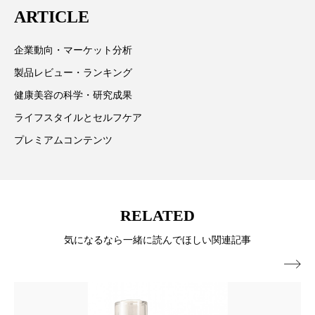
ペアトリートメント
ヘッドスパ
ARTICLE
ヘルスケア
ヘルスビューティー
企業動向・マーケット分析
ポジショニング
ボディケア
ホルモン
製品レビュー・ランキング
健康美容の科学・研究成果
マーケティング
マイクロスパ
ライフスタイルとセルフケア
マネジメント
むくみ対策
むくみ改善
プレミアムコンテンツ
メンズスキンケア
メンタルケア
メンタルヘルス
ライフスタイル
RELATED
リカバリー
リカバリーウェア
リサーチ
気になるなら一緒に読んでほしい関連記事

リナロール 効果
リラクゼーション
リラックス効果
レチナール
レチノール