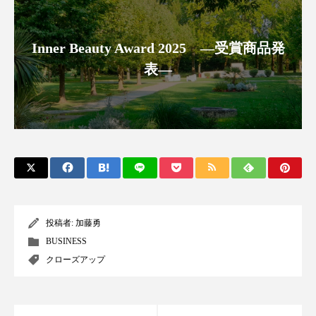
スマートウォッチ
スマートパッチ
Inner Beauty Award 2025 ―受賞商品発
スマートリング
セーフプレイス
セラミド
表―
セラミド保湿
セルフケア
ソーシャルウェルネス
ソーシャルコマース
タンパク質
ディープクレンジング
デジタルデトックス
デトックス
投稿者:
加藤勇
ドライヤー 温度 髪 ダメージ
ナイアシンアミド
BUSINESS
クローズアップ
ナイトプロテイン
ナイトルーティン 金木犀
パーソナライズ
バーチャルメイク