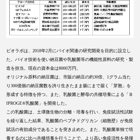
アンチエイジング
アンチソリチュード
インタビュー
インナービューティー 冷え
インナービューティーアワード2025受賞商品
ウェアラブルデバイス
ウェルネス
ビオラボは、2018年2月にバイオ関連の研究開発を目的に設立し
た。バイオ技術を使い納豆菌や乳酸菌等の機能性原料の研究・製
ウェルビーイング
エイジングケア
造を担当。現在の資本金は8000万円。
オリジナル原料の納豆菌は、市販の納豆の約30倍、1グラム当た
エクソソーム
オーガニック
オゾン
り300億個の納豆菌数を誇り生きたまま腸にまで届く「芽胞」を
形成する特徴を持つ。また、乳酸菌と酵母の共棲培養による「Ｂ
カウンセラー
カウンセリング
IPROGE®乳酸菌」を開発した。
カカイオイル
ガジェット
キーワード
この乳酸菌は、土壌微生物の分離・培養を行い、免疫賦活性試験
を繰り返した結果、乳酸菌のペプチドグリカン（細胞壁）が免疫
クルエルティフリー
クレンジング
賦活の有効成分であることを突き止めた。また、乳酸菌単独で培
養するのに比べ共棲培養を行うことで、より高い免疫活性を発揮