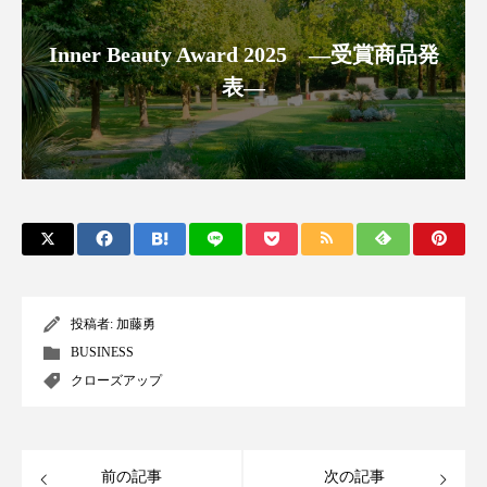
スマートウォッチ
スマートパッチ
Inner Beauty Award 2025 ―受賞商品発
表―
スマートリング
セーフプレイス
セラミド
セラミド保湿
セルフケア
ソーシャルウェルネス
ソーシャルコマース
タンパク質
ディープクレンジング
デジタルデトックス
デトックス
投稿者:
加藤勇
ドライヤー 温度 髪 ダメージ
ナイアシンアミド
BUSINESS
クローズアップ
ナイトプロテイン
ナイトルーティン 金木犀
パーソナライズ
バーチャルメイク
前の記事
次の記事