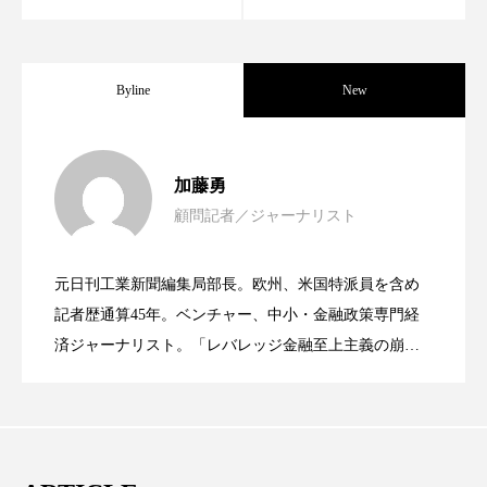
パーフェクト株式会社
バイオハッキング
バイオミメティクス
バイオミメティック
Byline
New
バクチオール
バリア機能
ハロウィ
女性経営者連載１１・ミック・ケミスト
2021.11.30
ハロウィン後スキンケア
加藤勇
顧問記者／ジャーナリスト
ハロウィン翌日 肌リセット
ヒアルロン酸
女性経営者連載１１・ミック・ケミスト
2021.11.26
リー（下） ～営業と技術が一体となっ
ビジネスモデル
ビタミンC誘導体
ファシア
元日刊工業新聞編集局部長。欧州、米国特派員を含め
女性経営者連載１１・ミック・ケミスト
2021.11.26
リー （下） ～営業と技術が一体とな
記者歴通算45年。ベンチャー、中小・金融政策専門経
てOEM受注～
ファスティング
フィトレチノール
済ジャーナリスト。「レバレッジ金融至上主義の崩
壊」など著述多数。本誌では主に、経済部門、企業取
プチ断食
ブルーオーシャン
リー（上） ～研究所で自前化粧品を開
ってOEM受注～
材を担当。
フレグランス 冬
プロンプト
ヘアケア
発、クリーム人気商品に～