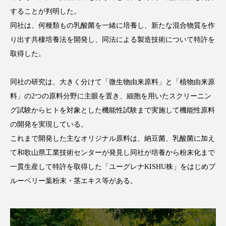
クローズアップ
ケーススタディ
することが判明した。
コグニティブヘルス
コスト削減
同社は、何種類もの乳酸菌を一緒に培養し、新たな混合物質を作
り出す共棲培養法を開発し、同法による製造技術について特許を
コネクテッド・ビューティ
コミュニケーション
取得した。
コルチゾール
サステナビリティ
同社の研究は、大きく分けて「微生物由来原料」と「植物由来原
料」の2つの原料分野に主眼を置き、細胞を用いたスクリーニン
サステナブル美容
サプライチェーン
グ試験からヒトを対象とした機能性試験まで実施して機能性原料
サプリ
サロンクレンジング
サロン戦略
の開発を実現している。
これまで開発した主なオリジナル原料は、納豆菌、乳酸菌に加え
サロン経営
サロン連略
シャネル
て和歌山県工業技術センターが発見し同社が培養から粉末化まで
一貫生産して特許を取得した「ユーグレナKISHU株」をはじめブ
スカルプ クレンジング 頻度
スカルプケア
ルーベリー葉粉末・茎エキス等がある。
スキンケア
スキンケア 習慣
スキンケアルーティン
ストレス
スパ