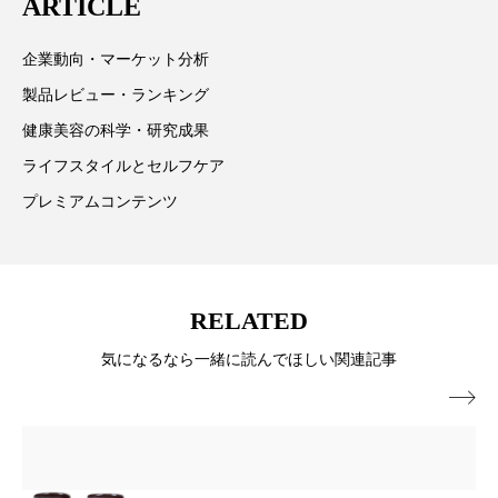
ARTICLE
ペアトリートメント
ヘッドスパ
ヘルスケア
ヘルスビューティー
企業動向・マーケット分析
製品レビュー・ランキング
ポジショニング
ボディケア
ホルモン
健康美容の科学・研究成果
マーケティング
マイクロスパ
ライフスタイルとセルフケア
プレミアムコンテンツ
マネジメント
むくみ対策
むくみ改善
メンズスキンケア
メンタルケア
RELATED
メンタルヘルス
ライフスタイル
気になるなら一緒に読んでほしい関連記事
リカバリー
リカバリーウェア
リサーチ

リナロール 効果
リラクゼーション
リラックス効果
レチナール
レチノール