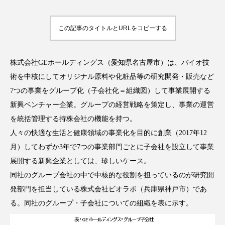
この記事のタイトルとURLをコピーする
FEATURED
注目の企画
株式会社GEホールディングス（愛知県名古屋市）は、バイオ技
術を中核にしてオリジナル原料や化粧品等の研究開発・販売など
7つの事業をグループ化（子会社化＝組織図）して事業展開する
TAG LIST
新興ベンチャー企業。グループの経営戦略を策定し、事業の運営
タグ一覧
を統括管理する持株会社の機能を持つ。
人々の快適な生活と健康領域の事業化を目的に創業（2017年12
AI
B2B
BeautyTech
ChatGPT
月）してわずか3年で7つの事業部門ごとに子会社を設立して事業
展開する新興企業としては、珍しいケース。
Gemini
Instagram
SaaS
SNS
同社のグループ会社の中で中核的な役割を担っているのが研究開
TikTok
アスタキサンチン
発部門を担当している株式会社ビオラボ（兵庫県神戸市）であ
る。同社のグループ・子会社についての組織を表に示す。
アスレジャーコスメ
アレルギー
アロマ