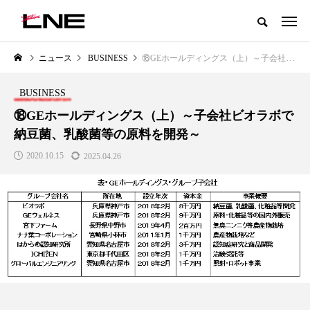
グローバルビューティ＆ヘルスケアビジネス誌
ニュース
BUSINESS
⑱GEホールディングス（上）～子会社ビオラボで納豆菌、乳酸菌等の原料を開発～
NEW POST
カテゴリー毎の最新記事
BUSINESS
LIFESTYLE
BUSINESS
⑱GEホールディングス（上）～子会社ビオラボで
納豆菌、乳酸菌等の原料を開発～
2020.10.15
2025.04.26
SNSの「加工顔」と美容医療｜AI
GWI調査から読み解く2030年の
」
がもたらす可能性とこれから
都市型スパ――身近なウェルネ
の次世代モデル
2026.07.13
2026.08.06