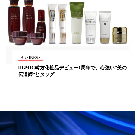
ローカル
ロンジェビティ
下半身美容
乾燥 対策 冬 スキンケア
乾燥対策
乾燥肌対策
他者との再接続
企業・経済
価格改定
保湿
保湿と香り
保湿成分
BUSINESS
HBMIC韓方化粧品デビュー1周年で、心強い”美の
健康寿命
光老化
免疫 肌
伝道師”とタッグ
冬 UVケア
冬 美容 習慣
冬 髪 ツヤ 出す 方法
冬 髪 乾燥 改善 方法
冬スキンケア
冬の乾燥肌
冬の印象美
冬の準備
冬美容
冷え対策