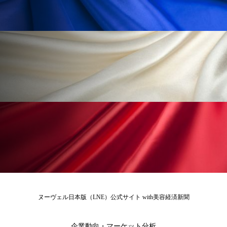
冷え性改善
加工アプリ
加工フィルター
加工顔
労働環境
国内市場
国際市場
地政学リスク
外出控え
夜 スキンケア 香り
孤独
巡らせるケア
巡りケア
差別化
廃棄ロス
成分
技術経営
技術転用
抗酸化
抗酸化ケア
断食
新商品
日中関係
日焼け止め
時間制限食
東洋医学
梅雨
棚卸資産
汗ケア
ヌーヴェル日本版（LNE）公式サイト with美容経済新聞
温活スキンケア
温活女子
温活習慣
企業動向・マーケット分析