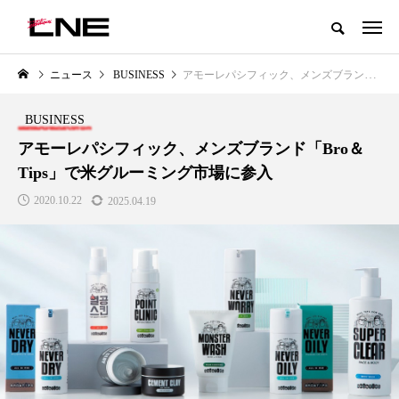
グローバルビューティ＆ヘルスケアビジネス誌
ニュース
BUSINESS
アモーレパシフィック、メンズブランド「Bro＆Tips」で米グルーミング市場に参入
NEW POST
カテゴリー毎の最新記事
BUSINESS
LIFESTYLE
BUSINESS
アモーレパシフィック、メンズブランド「Bro＆
Tips」で米グルーミング市場に参入
2020.10.22
2025.04.19
SNSの「加工顔」と美容医療｜AI
GWI調査から読み解く2030年の
」
がもたらす可能性とこれから
都市型スパ――身近なウェルネ
の次世代モデル
2026.07.13
2026.08.06