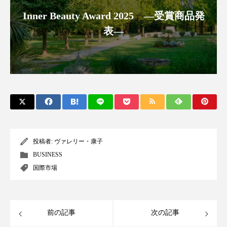
クローズアップ
ケーススタディ
Inner Beauty Award 2025 ―受賞商品発
コグニティブヘルス
コスト削減
表―
コネクテッド・ビューティ
コミュニケーション
コルチゾール
サステナビリティ
サステナブル美容
サプライチェーン
サプリ
サロンクレンジング
サロン戦略
投稿者:
ヴァレリー・康子
サロン経営
サロン連略
シャネル
BUSINESS
国際市場
スカルプ クレンジング 頻度
スカルプケア
スキンケア
スキンケア 習慣
前の記事
次の記事
スキンケアルーティン
ストレス
スパ