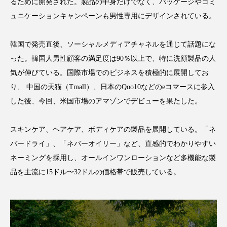
るために開発された。製品の中身だけでなく、パッケージやコミ
アンチエイジング
アンチソリチュード
ュニケーションキャンペーンも男性専用にデザインされている。
インタビュー
インナービューティー 冷え
韓国で発売直後、ソーシャルメディアチャネルを通じて話題にな
インナービューティーアワード2025受賞商品
った。韓国人男性顧客の満足度は90％以上で、特に洗顔製品の人
気が伸びている。国際市場でのビジネスを積極的に展開してお
ウェアラブルデバイス
ウェルネス
り、 中国の天猫（Tmall）、日本のQoo10などのeコマースに参入
した後、今回、米国市場のアマゾンでデビューを果たした。
ウェルビーイング
エイジングケア
スキンケア、ヘアケア、ボディケアの製品を展開している。「ネ
エクソソーム
オーガニック
オゾン
バードライ」、「ネバーオイリー」など、直感的でわかりやすい
カウンセラー
カウンセリング
ネーミングを採用し、オールインワンローションなど多機能な製
品を主流に15ドル〜32ドルの価格帯で販売している。
カカイオイル
ガジェット
キーワード
クルエルティフリー
クレンジング