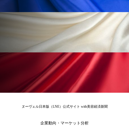
ローカル
ロンジェビティ
下半身美容
乾燥 対策 冬 スキンケア
乾燥対策
乾燥肌対策
他者との再接続
企業・経済
価格改定
保湿
保湿と香り
保湿成分
健康寿命
光老化
免疫 肌
冬 UVケア
冬 美容 習慣
冬 髪 ツヤ 出す 方法
冬 髪 乾燥 改善 方法
冬スキンケア
冬の乾燥肌
冬の印象美
ヌーヴェル日本版（LNE）公式サイト with美容経済新聞
冬の準備
冬美容
冷え対策
企業動向・マーケット分析