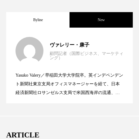
スマートウォッチ
スマートパッチ
Byline
New
スマートリング
セーフプレイス
セラミド
世界の化粧品市場2025年展望：P&G・
2025.06.11
セラミド保湿
セルフケア
ヴァレリー・康子
顧問記者（国際ビジネス、マーケティ
ソーシャルウェルネス
ソーシャルコマース
ング）
資生堂、「女性研究者サイエンスグラン
2023.06.30
LVMH・ロレアルの戦略と日本企業の課
タンパク質
ディープクレンジング
Yasuko Valery／早稲田大学大学院卒。英インデペンデン
米バイオテクノロジー企業アミリス、
2023.06.29
ト」の第16回受賞者決定
ト新聞社東京支局オフィスマネージャーを経て、日本
題
デジタルデトックス
デトックス
経済新聞社ロサンゼルス支局で米国西海岸の流通、産
ドライヤー 温度 髪 ダメージ
ナイアシンアミド
業分野を専門に記者経験を積む。本紙では主に、米国
CEO退任と世界的な人員削除を発表
欧州の海外メーカー、ブランドの動向、海外市場の動
ナイトプロテイン
ナイトルーティン 金木犀
向、新規ビジネスモデルなどを担当。現在はロンドン
に在住
パーソナライズ
バーチャルメイク
ARTICLE