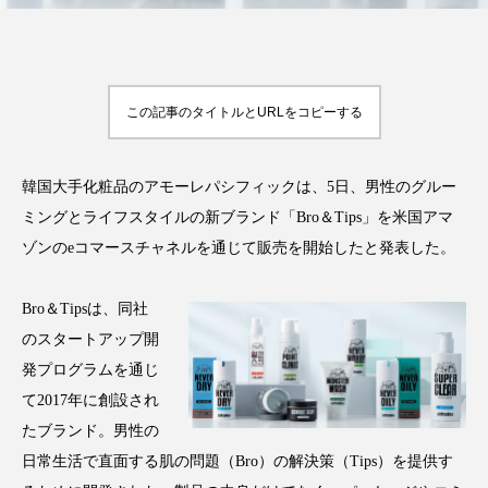
FEATURED
この記事のタイトルとURLをコピーする
注目の企画
韓国大手化粧品のアモーレパシフィックは、5日、男性のグルー
ミングとライフスタイルの新ブランド「Bro＆Tips」を米国アマ
TAG LIST
タグ一覧
ゾンのeコマースチャネルを通じて販売を開始したと発表した。
AI
B2B
BeautyTech
ChatGPT
Bro＆Tipsは、同社
のスタートアップ開
Gemini
Instagram
SaaS
SNS
発プログラムを通じ
て2017年に創設され
TikTok
アスタキサンチン
たブランド。男性の
アスレジャーコスメ
アレルギー
アロマ
日常生活で直面する肌の問題（Bro）の解決策（Tips）を提供す