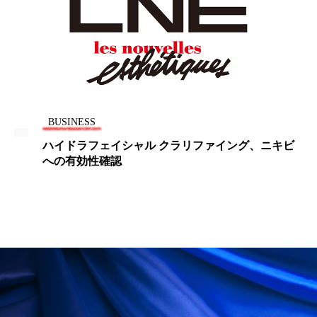
ペアトリートメント
ヘッドスパ
ヘルスケア
ヘルスビューティー
ポジショニング
ボディケア
ホルモン
マーケティング
マイクロスパ
BUSINESS
マネジメント
むくみ対策
むくみ改善
ハイドラフェイシャル クラリファイング、ニキビ
への有効性確認
メンズスキンケア
メンタルケア
メンタルヘルス
ライフスタイル
リカバリー
リカバリーウェア
リサーチ
リナロール 効果
リラクゼーション
リラックス効果
レチナール
レチノール