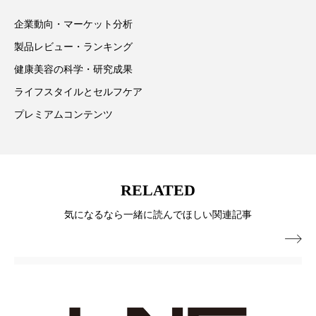
パーフェクト株式会社
バイオハッキング
企業動向・マーケット分析
バイオミメティクス
バイオミメティック
製品レビュー・ランキング
健康美容の科学・研究成果
バクチオール
バリア機能
ハロウィ
ライフスタイルとセルフケア
ハロウィン後スキンケア
プレミアムコンテンツ
ハロウィン翌日 肌リセット
ヒアルロン酸
ビジネスモデル
ビタミンC誘導体
ファシア
RELATED
気になるなら一緒に読んでほしい関連記事
ファスティング
フィトレチノール

プチ断食
ブルーオーシャン
フレグランス 冬
プロンプト
ヘアケア