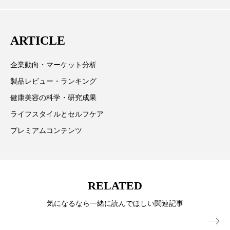
向、新規ビジネスモデルなどを担当。現在はロンドン
スマートウォッチ
スマートパッチ
に在住
ARTICLE
スマートリング
セーフプレイス
セラミド
企業動向・マーケット分析
セラミド保湿
セルフケア
製品レビュー・ランキング
ソーシャルウェルネス
ソーシャルコマース
健康美容の科学・研究成果
ライフスタイルとセルフケア
タンパク質
ディープクレンジング
プレミアムコンテンツ
デジタルデトックス
デトックス
ドライヤー 温度 髪 ダメージ
ナイアシンアミド
RELATED
ナイトプロテイン
ナイトルーティン 金木犀
気になるなら一緒に読んでほしい関連記事
パーソナライズ
バーチャルメイク
