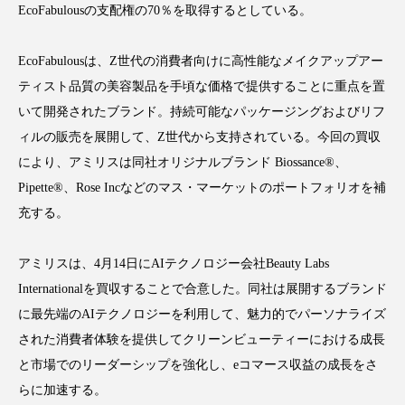
EcoFabulousの支配権の70％を取得するとしている。
EcoFabulousは、Z世代の消費者向けに高性能なメイクアップアー
ティスト品質の美容製品を手頃な価格で提供することに重点を置
FEATURED
注目の企画
いて開発されたブランド。持続可能なパッケージングおよびリフ
ィルの販売を展開して、Z世代から支持されている。今回の買収
により、アミリスは同社オリジナルブランド Biossance®、
TAG LIST
Pipette®、Rose Incなどのマス・マーケットのポートフォリオを補
タグ一覧
充する。
AI
B2B
BeautyTech
ChatGPT
アミリスは、4月14日にAIテクノロジー会社Beauty Labs
Internationalを買収することで合意した。同社は展開するブランド
Gemini
Instagram
SaaS
SNS
に最先端のAIテクノロジーを利用して、魅力的でパーソナライズ
TikTok
アスタキサンチン
された消費者体験を提供してクリーンビューティーにおける成長
と市場でのリーダーシップを強化し、eコマース収益の成長をさ
アスレジャーコスメ
アレルギー
アロマ
らに加速する。