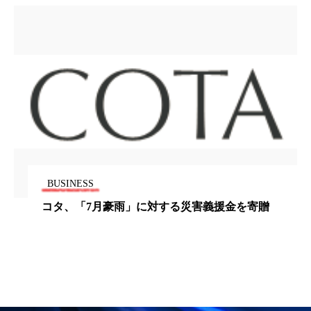
パーフェクト株式会社
バイオハッキング
バイオミメティクス
バイオミメティック
バクチオール
バリア機能
ハロウィ
ハロウィン後スキンケア
ハロウィン翌日 肌リセット
ヒアルロン酸
ビジネスモデル
ビタミンC誘導体
ファシア
BUSINESS
コタ、「7月豪雨」に対する災害義援金を寄贈
ファスティング
フィトレチノール
プチ断食
ブルーオーシャン
フレグランス 冬
プロンプト
ヘアケア