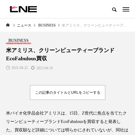
グローバルビューティ＆ヘルスケアビジネス誌
ニュース
BUSINESS
米アミリス、クリーンビューティーブランドEcoFabulous買収
NEW POST
カテゴリー毎の最新記事
BUSINESS
LIFESTYLE
BUSINESS
米アミリス、クリーンビューティーブランド
EcoFabulous買収
2021.04.22
2025.04.19
この記事のタイトルとURLをコピーする
SNSの「加工顔」と美容医療｜AI
GWI調査から読み解く2030年の
」
がもたらす可能性とこれから
都市型スパ――身近なウェルネ
米バイオ化学品会社アミリスは、15日、Z世代に焦点を当てたク
の次世代モデル
2026.07.13
リーンビューティーブランドEcoFabulousを買収すると発表し
2026.08.06
た。買収額など詳細については明らかにされていないが、同社は