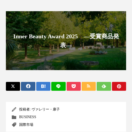
アンチエイジング
アンチソリチュード
インタビュー
インナービューティー 冷え
インナービューティーアワード2025受賞商品
Inner Beauty Award 2025 ―受賞商品発
表―
ウェアラブルデバイス
ウェルネス
ウェルビーイング
エイジングケア
エクソソーム
オーガニック
オゾン
カウンセラー
カウンセリング
カカイオイル
ガジェット
キーワード
投稿者:
ヴァレリー・康子
BUSINESS
クルエルティフリー
クレンジング
国際市場