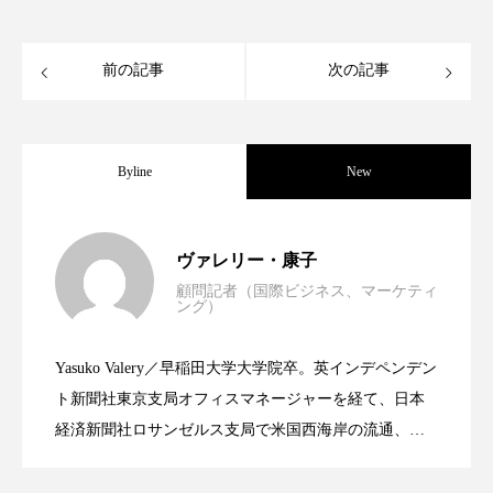
クローズアップ
ケーススタディ
コグニティブヘルス
コスト削減
前の記事
次の記事
コネクテッド・ビューティ
コミュニケーション
コルチゾール
サステナビリティ
Byline
New
サステナブル美容
サプライチェーン
世界の化粧品市場2025年展望：P&G・
2025.06.11
ヴァレリー・康子
サプリ
サロンクレンジング
サロン戦略
顧問記者（国際ビジネス、マーケティ
ング）
資生堂、「女性研究者サイエンスグラン
サロン経営
サロン連略
シャネル
2023.06.30
LVMH・ロレアルの戦略と日本企業の課
Yasuko Valery／早稲田大学大学院卒。英インデペンデン
スカルプ クレンジング 頻度
スカルプケア
米バイオテクノロジー企業アミリス、
2023.06.29
ト」の第16回受賞者決定
ト新聞社東京支局オフィスマネージャーを経て、日本
題
スキンケア
スキンケア 習慣
経済新聞社ロサンゼルス支局で米国西海岸の流通、産
業分野を専門に記者経験を積む。本紙では主に、米国
CEO退任と世界的な人員削除を発表
スキンケアルーティン
ストレス
スパ
欧州の海外メーカー、ブランドの動向、海外市場の動