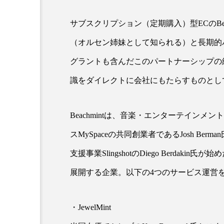
サブスクリプション（定期購入）型ECのBeachmint
超が「ながら美容」を実
SNSの「加工顔」と美容医療
（オルセン姉妹として知られる）と長期的
を有効に使いたい」が9
がもたらす可能性とこれか
2026.07.13
グラントも含んだこのパートナーシップの
9
識をダイレクトに会社にもたらすものとし
Beachmintは、音楽・エンターテイン
スMySpaceの共同創業者であるJosh Ber
支援事業SlingshotのDiego Berda
展開する企業。以下の4つのサービス運営
・JewelMint