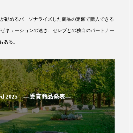
ップ
ケーススタディ
コグニティブヘルス
コスト
が勧めるパーソナライズした商品の定額で購入できる
コミュニケーション
コルチゾール
サステナビリティ
グゼキューションの速さ、セレブとの独自のパートナー
サロンクレンジング
サロン戦略
サロン経営
もある。
スカルプケア
スキンケア
スキンケア 習慣
ス
マートウォッチ
スマートパッチ
スマートリング
セ
ソーシャルウェルネス
ソーシャルコマース
タン
ジタルデトックス
デトックス
ドライヤー 温度 髪 ダメー
 Award 2025 ―受賞商品発表―
ルーティン 金木犀
パーソナライズ
バーチャルメイク
ミメティクス
バイオミメティック
バクチオール