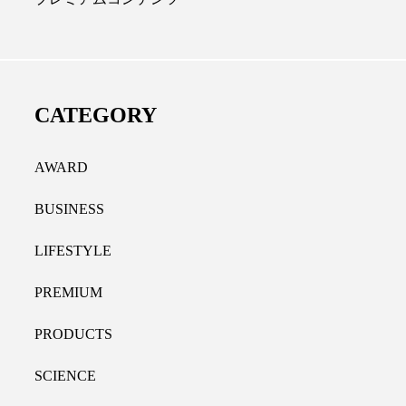
ディカルクリニック｜本郷
レチノール代替成分と
長：内科と循環器専門医の知
オールやレチナールなど
り拓く、再生医療と統合医
果と活用法
CATEGORY
たな価値
2026.07.30
.04.28
AWARD
BUSINESS
LIFESTYLE
PREMIUM
PRODUCTS
SCIENCE