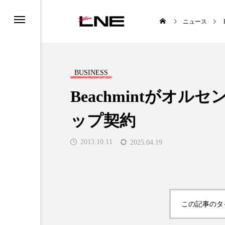
ニュース
BUSINESS
Beachmintがオ
ップ契約
UCTS
LIFESTYLE
2013.10.11
2025.04.19

この記事のタ