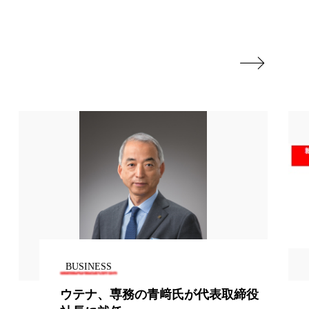
香り
香り メンタルケア
政権
高齢社会

BUSINESS
糖質摂取量、調査結果で見えた意外