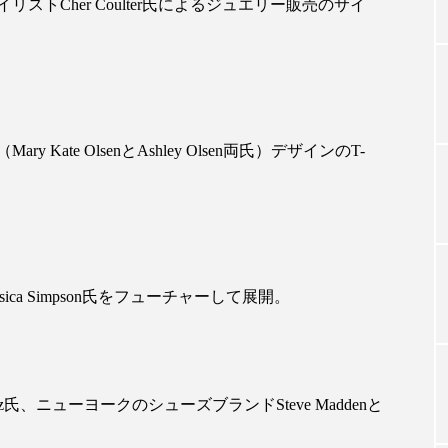
タイリストCher Coulter氏によるジュエリー販売のサイ
TAG LIST
タグ一覧
ate OlsenとAshley Olsen両氏）デザインのT-
ChatGPT
Gemini
Instagram
SaaS
SN
ジャーコスメ
アレルギー
アロマ
アンチエイジン
ca Simpson氏をフューチャーして展開。
ューティー 冷え
インナービューティーアワード2025受賞商品
ング
エイジングケア
エクソソーム
オーガニック
Chavez氏、ニューヨークのシューズブランドSteve Maddenと
ング
カカイオイル
ガジェット
キーワード