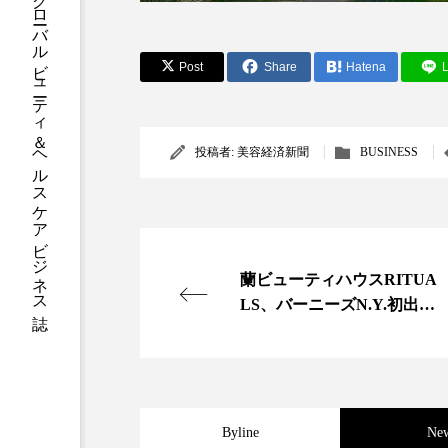
グローバルビューティ＆ヘルスケアビジネス誌
ハロウィン後スキンケア
ファシア
ファスティング
Post
Share
Hatena
L
プロンプト
ヘアケア
ポジショニング
ボディケ
投稿者:
美容経済新聞
BUSINESS
むくみ対策
むくみ改善
リカバリー
リカバリーウ
蘭ビューティハウスRITUA
レチナール
レチノール
LS、バーニーズN.Y.初出店
で米国進出
乾燥対策
乾燥肌対策
健康寿命
光老化
Byline
Ne
冬スキンケア
冬の乾燥肌