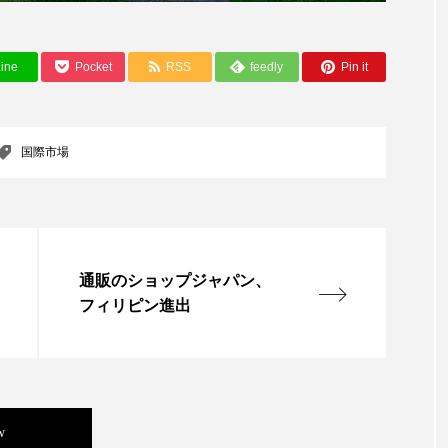
ハロウィン翌日 肌リセット
ヒアルロン酸
ビジネスモデ
フィトレチノール
プチ断食
ブルーオーシャン
ine
Pocket
RSS
feedly
Pin it
ペアトリートメント
ヘッドスパ
ヘルスケア
ヘ
ア
ホルモン
マーケティング
マイクロスパ
国際市場
メンズスキンケア
メンタルケア
メンタルヘルス
ェア
リサーチ
リナロール 効果
リラクゼーション
通販のショップジャパン、
ローカル
ロンジェビティ
下半身美容
乾燥 
フィリピン進出
他者との再接続
企業・経済
価格改定
保湿
免疫 肌
冬 UVケア
冬 美容 習慣
冬 髪 ツヤ 出す 
w
冬の印象美
冬の準備
冬美容
冷え対策