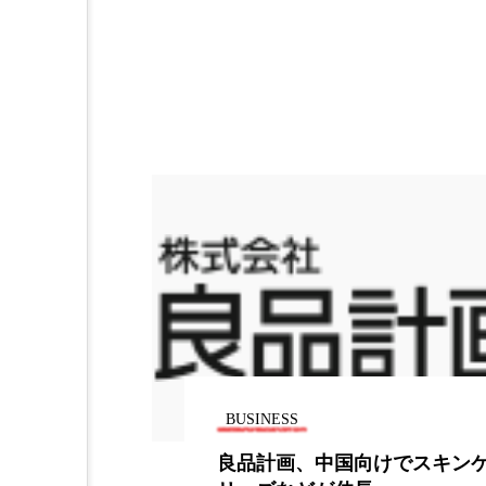
金木犀 スキンケア
金木犀
香りケア
香りの重ね使い
髪 静電気 冬 対策
髪のバ
BUSINESS
スキンケアシ
ロレアル ウォーター セーバー