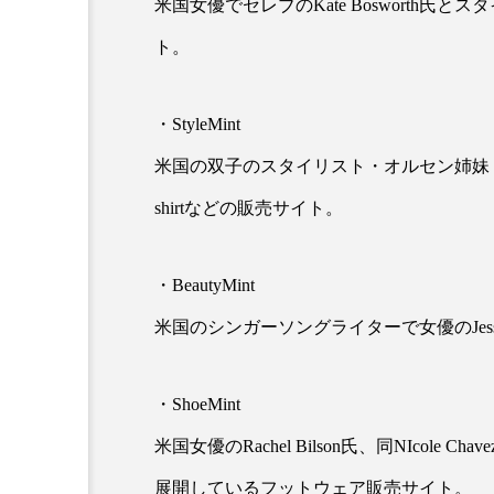
米国女優でセレブのKate Bosworth氏とス
ト。
・StyleMint
米国の双子のスタイリスト・オルセン姉妹（Mary K
shirtなどの販売サイト。
AI
B2B
BeautyTech
・BeautyMint
アスタキサンチン
アスレ
米国のシンガーソングライターで女優のJessi
インタビュー
インナービ
・ShoeMint
ウェルネス
ウェルビーイ
米国女優のRachel Bilson氏、同NIcole 
カウンセラー
カウンセリ
展開しているフットウェア販売サイト。