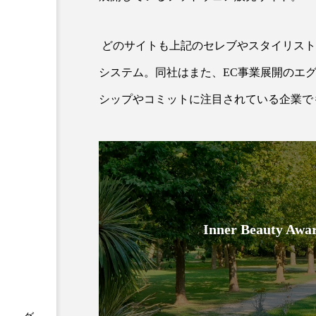
クレンジング
クローズア
どのサイトも上記のセレブやスタイリスト
コネクテッド・ビューティ
システム。同社はまた、EC事業展開のエ
サプライチェーン
サプリ
シップやコミットに注目されている企業で
スカルプ クレンジング 頻度
ストレス
スパ
ス
セラミド保湿
セルフケア
ディープクレンジング
デ
Inner Beauty
ナイトプロテイン
ナイト
バイオハッキング
バイオ