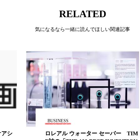
 香り 効果
需要予測
頭皮 保湿 ミスト おすすめ
RELATED
香料
香水 レイヤリング
香水の持続
高市
気になるなら一緒に読んでほしい関連記事
リア機能 とは
BUSINESS
 TIM
ウテナ、専務の青﨑氏が代表取締役