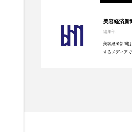
加工アプリ
加工フィルタ
2026.08.04
パーフェクト社の「AI
美容経済新
外出控え
夜 スキンケア 
編集部
2026.07.28
花王、化粧品事業で棚卸
SaaSモデル
技術経営
技術転用
美容経済新聞は
するメディアで
時間制限食
東洋医学
2026.07.20
【技術転用】ポーラの『
を防ぐDX戦略
ど、美容に関す
為替相場
熱中症対策
容業界の取材や
容業界関係者に
画像解析
発酵
睡
を企業理念とし
献すべく努力し
素髪ケア やり方
紫外線
美容業界
美的感覚
肌荒れ防止
脳
自