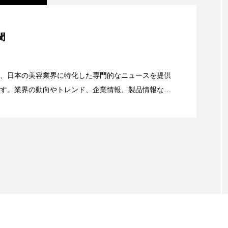
ー
加工顔
労働環境
国内市場
国際市場
美容」事例｜「死の谷」克服と酷暑を商機に変えるB2B
聞
香り
孤独
巡らせるケア
巡りケア
差別化
資産38%削減――AI需要予測で猛暑の欠品と過剰在庫
抗酸化
抗酸化ケア
断食
新商品
日中関係
、日本の美容業界に特化した専門的なニュースを提供
す。業界の動向やトレンド、企業情報、製品情報な
梅雨
棚卸資産
汗ケア
温活スキンケア
顔画像解析AI』が猛暑の建設現場に選ばれる理由
る幅広いテーマを取り上げています。 編集部では、美
物流問題
特殊メイク
猛暑
生物模倣
用
情報収集、分析を行い、業界内外の最新情報を主に美
向けて発信しています。私たちは「キレイをふやす」
眠
睡眠 美容 金木犀
睡眠美容
秋
秋 冷え
て信頼性の高い情報提供を通じて美容業界の発展に貢
ています。
対策
美容
美容テック
美容と政治
美容ビジ
美肌習慣
美脚習慣
老化
肌ケア
肌トラブ
律神経
花王
血行促進
過剰在庫
都市型美容