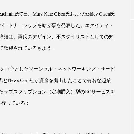
が7日、Mary Kate Olsen氏およびAshley Olsen氏
｜AI
GWI調査から読み解く2030年の都
青山メ
パートナーシップを結ぶ事を発表した。エクイティ・
ら
市型スパ――身近なウェルネスの
玲 院
次世代モデル
見が切
締結は、両氏のデザイン、不スタイリストとしての知
療の新
2026.08.06
2026
て歓迎されているもよう。
メントを中心としたソーシャル・ネットワーキング・サービ
man氏とNews Corp社が資金を拠出したことで有名な起業
FEATURED
kin氏が始めたサブスクリプション（定期購入）型のECサービスを
注目の企画
を行っている：