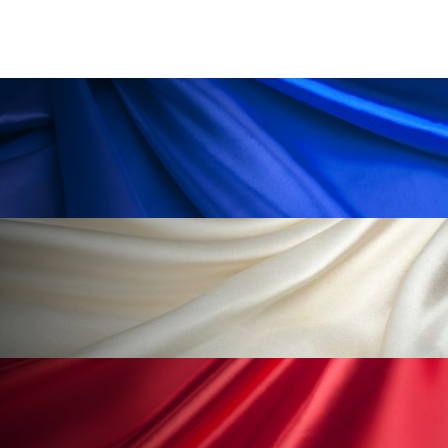
ローカル
ロンジェビティ
下半身美容
乾燥 対策 冬 スキンケア
乾燥対策
乾燥肌対策
他者との再接続
企業・経済
価格改定
保湿
保湿と香り
保湿成分
健康寿命
光老化
免疫 肌
冬 UVケア
冬 美容 習慣
冬 髪 ツヤ 出す 方法
冬 髪 乾燥 改善 方法
冬スキンケア
冬の乾燥肌
冬の印象美
冬の準備
冬美容
冷え対策