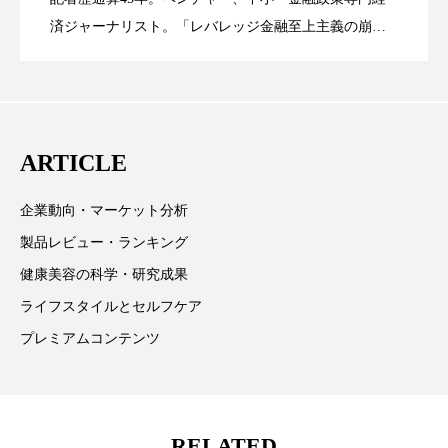
パーフェクト株式会社
バイオハッキング
済ジャーナリスト。「レバレッジ金融至上主義の崩
壊」など著述多数。本誌では主に、経済部門、企業取
バイオミメティクス
バイオミメティック
リー（上） ～研究所で自前化粧品を開
ってOEM受注～
材を担当。
バクチオール
バリア機能
ハロウィ
発、クリーム人気商品に～
ARTICLE
ハロウィン後スキンケア
ハロウィン翌日 肌リセット
ヒアルロン酸
企業動向・マーケット分析
製品レビュー・ランキング
ビジネスモデル
ビタミンC誘導体
ファシア
健康美容の科学・研究成果
ファスティング
フィトレチノール
ライフスタイルとセルフケア
プレミアムコンテンツ
プチ断食
ブルーオーシャン
フレグランス 冬
プロンプト
ヘアケア
RELATED