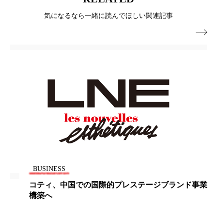
ペアトリートメント
ヘッドスパ
気になるなら一緒に読んでほしい関連記事
ヘルスケア
ヘルスビューティー

ポジショニング
ボディケア
ホルモン
マーケティング
マイクロスパ
マネジメント
むくみ対策
むくみ改善
メンズスキンケア
メンタルケア
メンタルヘルス
ライフスタイル
リカバリー
リカバリーウェア
リサーチ
BUSINESS
コティ、中国での国際的プレステージブランド事業
リナロール 効果
リラクゼーション
構築へ
リラックス効果
レチナール
レチノール