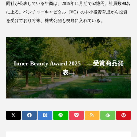
クローズアップ
ケーススタディ
同社が公表している年商は、2019年11月期で52憶円、社員数98名
に上る。ベンチャーキャピタル（VC）の中小投資育成から投資
コグニティブヘルス
コスト削減
を受けており将来、株式公開も視野に入れている。
コネクテッド・ビューティ
コミュニケーション
コルチゾール
サステナビリティ
サステナブル美容
サプライチェーン
Inner Beauty Award 2025 ―受賞商品発
表―
サプリ
サロンクレンジング
サロン戦略
サロン経営
サロン連略
シャネル
スカルプ クレンジング 頻度
スカルプケア
スキンケア
スキンケア 習慣
スキンケアルーティン
ストレス
スパ