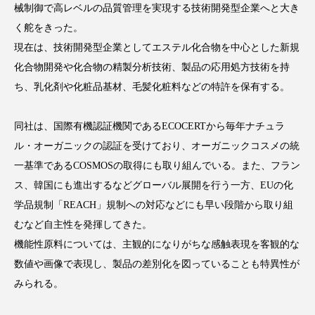
械制御で高レベルの品質管理を実現する技術開発型企業へと大き
アンチエイジング
アンチソリチュード
く舵をきった。
インタビュー
インナービューティー 冷え
現在は、技術開発型企業としてエステル化合物を中心とした新規
化合物開発や化合物の精製分析技術、製品の応用処方技術を持
インナービューティーアワード2025受賞商品
ち、乳化剤や化粧品基材、毛髪化粧料などの特許を保有する。
ウェアラブルデバイス
ウェルネス
同社は、国際有機認証機関であるECOCERTから毎年ナチュラ
ル・オーガニックの認証を受けており、オーガニックコスメの統
ウェルビーイング
エイジングケア
一基準であるCOSMOSの取得にも取り組んでいる。また、フラン
エクソソーム
オーガニック
オゾン
ス、韓国にも進出するなどグローバル展開を行う一方、EUの化
学品規制「REACH」規制への対応などにも早い段階から取り組
カウンセラー
カウンセリング
むなど自主性を発揮してきた。
機能性原料については、主観的になりがちな感触表現を客観的な
カカイオイル
ガジェット
キーワード
数値や画像で表現し、製品の差別化を図っていることも特異性が
クルエルティフリー
クレンジング
みられる。