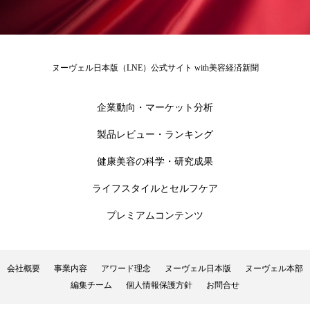
冷え性改善
加工アプリ
加工フィルター
加工顔
労働環境
国内市場
国際市場
ヌーヴェル日本版（LNE）公式サイト with美容経済新聞
地政学リスク
外出控え
夜 スキンケア 香り
企業動向・マーケット分析
孤独
巡らせるケア
巡りケア
差別化
製品レビュー・ランキング
廃棄ロス
成分
技術経営
技術転用
健康美容の科学・研究成果
抗酸化
抗酸化ケア
断食
新商品
ライフスタイルとセルフケア
日中関係
日焼け止め
時間制限食
プレミアムコンテンツ
東洋医学
梅雨
棚卸資産
汗ケア
会社概要
事業内容
アワード理念
ヌーヴェル日本版
ヌーヴェル本部
温活スキンケア
温活女子
温活習慣
編集チーム
個人情報保護方針
お問合せ