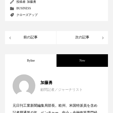
投稿者:
加藤勇
スマートウォッチ
スマートパッチ
BUSINESS
クローズアップ
スマートリング
セーフプレイス
セラミド
セラミド保湿
セルフケア
前の記事
次の記事
ソーシャルウェルネス
ソーシャルコマース
タンパク質
ディープクレンジング
Byline
New
デジタルデトックス
デトックス
女性経営者連載１１・ミック・ケミスト
2021.11.30
ドライヤー 温度 髪 ダメージ
ナイアシンアミド
加藤勇
顧問記者／ジャーナリスト
ナイトプロテイン
ナイトルーティン 金木犀
女性経営者連載１１・ミック・ケミスト
2021.11.26
リー（下） ～営業と技術が一体となっ
パーソナライズ
バーチャルメイク
元日刊工業新聞編集局部長。欧州、米国特派員を含め
女性経営者連載１１・ミック・ケミスト
2021.11.26
リー （下） ～営業と技術が一体とな
記者歴通算45年。ベンチャー、中小・金融政策専門経
てOEM受注～