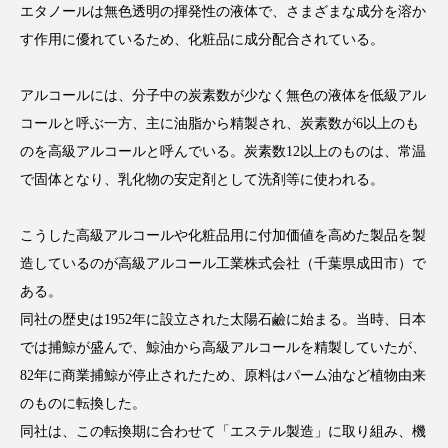
エタノールは無色透明の揮発性の液体で、さまざまな成分を溶か
す作用に優れているため、化粧品に成分配合されている。
アルコールには、分子中の炭素数が少なく無色の液体を低級アル
FEATURED
注目の企画
コールと呼ぶ一方、主に油脂から精製され、炭素数が6以上のも
のを高級アルコールと呼んでいる。炭素数12以上のものは、常温
で固体となり、乳化物の安定剤として洗剤等に使われる。
TAG LIST
タグ一覧
こうした高級アルコールや化粧品用に付加価値を高めた製品を製
造しているのが高級アルコール工業株式会社（千葉県成田市）で
AI
B2B
BeautyTech
ChatGPT
ある。
同社の歴史は1952年に設立された太陽石鹼に始まる。当時、日本
Gemini
Instagram
SaaS
SNS
では捕鯨が盛んで、鯨油から高級アルコールを精製していたが、
TikTok
アスタキサンチン
82年に商業捕鯨が停止されたため、原料はパーム油など植物由来
のものに転換した。
アスレジャーコスメ
アレルギー
アロマ
同社は、この転換期に合わせて「エステル製造」に取り組み、機