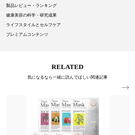
製品レビュー・ランキング
スマートウォッチ
スマートパッチ
健康美容の科学・研究成果
スマートリング
セーフプレイス
セラミド
ライフスタイルとセルフケア
プレミアムコンテンツ
セラミド保湿
セルフケア
ソーシャルウェルネス
ソーシャルコマース
RELATED
タンパク質
ディープクレンジング
気になるなら一緒に読んでほしい関連記事
デジタルデトックス
デトックス

ドライヤー 温度 髪 ダメージ
ナイアシンアミド
ナイトプロテイン
ナイトルーティン 金木犀
パーソナライズ
バーチャルメイク