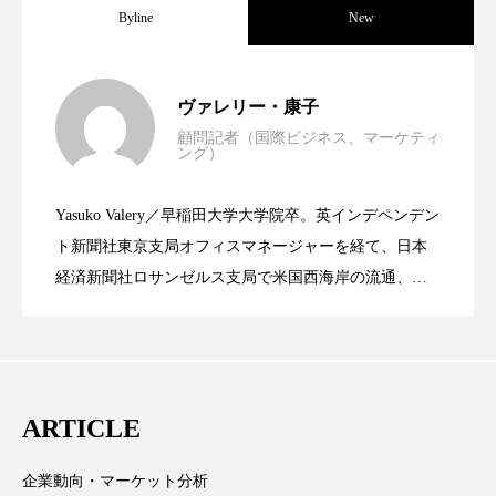
クローズアップ
ケーススタディ
Byline
New
コグニティブヘルス
コスト削減
世界の化粧品市場2025年展望：P&G・
2025.06.11
ヴァレリー・康子
コネクテッド・ビューティ
コミュニケーション
顧問記者（国際ビジネス、マーケティ
ング）
コルチゾール
サステナビリティ
資生堂、「女性研究者サイエンスグラン
2023.06.30
LVMH・ロレアルの戦略と日本企業の課
サステナブル美容
サプライチェーン
Yasuko Valery／早稲田大学大学院卒。英インデペンデン
米バイオテクノロジー企業アミリス、
2023.06.29
ト」の第16回受賞者決定
ト新聞社東京支局オフィスマネージャーを経て、日本
題
サプリ
サロンクレンジング
サロン戦略
経済新聞社ロサンゼルス支局で米国西海岸の流通、産
業分野を専門に記者経験を積む。本紙では主に、米国
サロン経営
サロン連略
シャネル
CEO退任と世界的な人員削除を発表
欧州の海外メーカー、ブランドの動向、海外市場の動
向、新規ビジネスモデルなどを担当。現在はロンドン
スカルプ クレンジング 頻度
スカルプケア
に在住
ARTICLE
スキンケア
スキンケア 習慣
スキンケアルーティン
ストレス
スパ
企業動向・マーケット分析