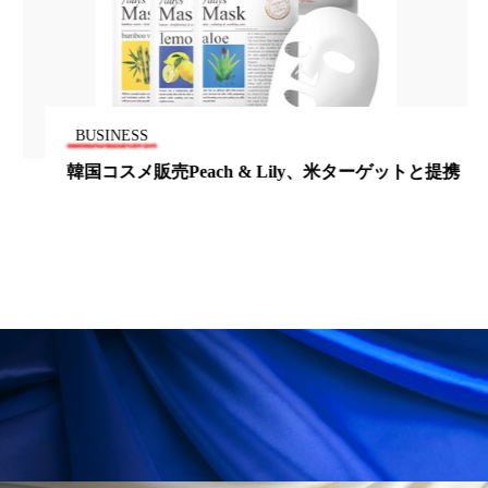
パーフェクト株式会社
バイオハッキング
バイオミメティクス
バイオミメティック
バクチオール
バリア機能
ハロウィ
BUSINESS
韓国コスメ販売Peach & Lily、米ターゲットと提携
ハロウィン後スキンケア
ハロウィン翌日 肌リセット
ヒアルロン酸
ビジネスモデル
ビタミンC誘導体
ファシア
ファスティング
フィトレチノール
プチ断食
ブルーオーシャン
フレグランス 冬
プロンプト
ヘアケア