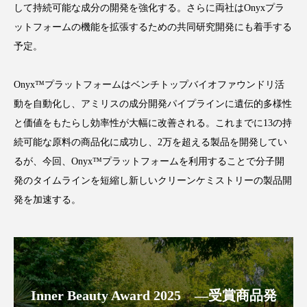
して持続可能な成分の開発を強化する。さらに両社はOnyxプラ
ットフォームの機能を拡張するための共同研究開発にも着手する
予定。
FEATURED
注目の企画
Onyx™プラットフォームはベンチトップバイオファウンドリ活
動を自動化し、アミリスの成分開発パイプラインに遺伝的多様性
と価値をもたらし効率性が大幅に改善される。これまでに13の持
TAG LIST
続可能な原料の商品化に成功し、2万を超える製品を開発してい
タグ一覧
るが、今回、Onyx™プラットフォームを利用することで分子開
発のタイムラインを短縮し新しいクリーンケミストリーの製品開
AI
B2B
BeautyTech
ChatGPT
発を加速する。
Gemini
Instagram
SaaS
SNS
TikTok
アスタキサンチン
アスレジャーコスメ
アレルギー
アロマ
Inner Beauty Award 2025 ―受賞商品発