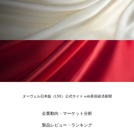
ペアトリートメント
ヘッドスパ
ヘルスケア
ヘルスビューティー
ポジショニング
ボディケア
ホルモン
マーケティング
マイクロスパ
マネジメント
むくみ対策
むくみ改善
メンズスキンケア
メンタルケア
メンタルヘルス
ライフスタイル
ヌーヴェル日本版（LNE）公式サイト with美容経済新聞
リカバリー
リカバリーウェア
リサーチ
企業動向・マーケット分析
リナロール 効果
リラクゼーション
製品レビュー・ランキング
リラックス効果
レチナール
レチノール