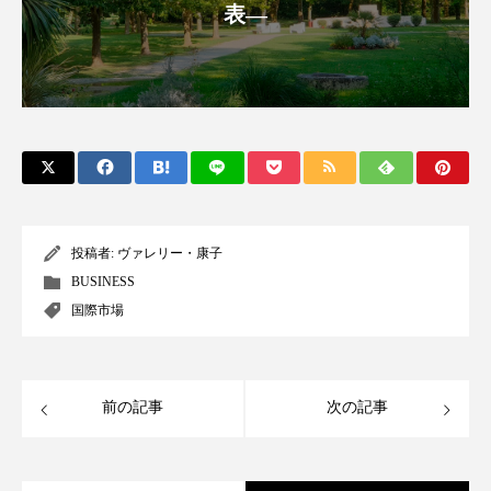
表―
アンチエイジング
アンチソリチュード
インタビュー
インナービューティー 冷え
インナービューティーアワード2025受賞商品
ウェアラブルデバイス
ウェルネス
ウェルビーイング
エイジングケア
投稿者:
ヴァレリー・康子
エクソソーム
オーガニック
オゾン
BUSINESS
国際市場
カウンセラー
カウンセリング
カカイオイル
ガジェット
キーワード
前の記事
次の記事
クルエルティフリー
クレンジング