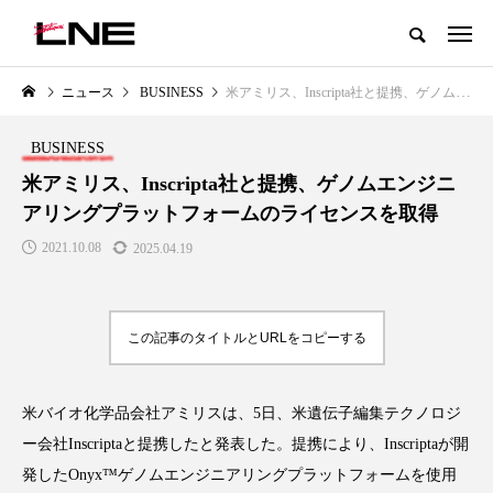
グローバルビューティ＆ヘルスケアビジネス誌
ニュース
BUSINESS
米アミリス、Inscripta社と提携、ゲノムエンジニアリングプラットフォームのライセンスを取得
NEW POST
カテゴリー毎の最新記事
BUSINESS
LIFESTYLE
BUSINESS
米アミリス、Inscripta社と提携、ゲノムエンジニ
アリングプラットフォームのライセンスを取得
2021.10.08
2025.04.19
この記事のタイトルとURLをコピーする
SNSの「加工顔」と美容医療｜AI
GWI調査から読み解く2030年の
」
がもたらす可能性とこれから
都市型スパ――身近なウェルネ
米バイオ化学品会社アミリスは、5日、米遺伝子編集テクノロジ
の次世代モデル
2026.07.13
ー会社Inscriptaと提携したと発表した。提携により、Inscriptaが開
2026.08.06
発したOnyx™ゲノムエンジニアリングプラットフォームを使用