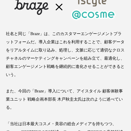
アンチエイジング
アンチソリチュード
インタビュー
インナービューティー 冷え
インナービューティーアワード2025受賞商品
社名と同じ「Braze」は、このカスタマーエンゲージメントプラ
ットフォームだ。導入企業はこれを利用することで、顧客データ
ウェアラブルデバイス
ウェルネス
をリアルタイムに取り込み、処理し、文脈に応じて適切なクロス
チャネルのマーケティングキャンペーンを組み立て、最適化し、
ウェルビーイング
エイジングケア
顧客エンゲージメント戦略を継続的に進化させることができると
いう。
エクソソーム
オーガニック
オゾン
カウンセラー
カウンセリング
また、今回の「Braze」導入について、アイスタイル 顧客体験事
業ユニット 戦略企画本部長 木戸秋圭太氏は次のように述べてい
カカイオイル
ガジェット
キーワード
る。
クルエルティフリー
クレンジング
「当社は日本最大コスメ・美容の総合メディアを持ちつつ、