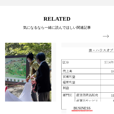
ペアトリートメント
ヘッドスパ
ヘルスケア
ヘルスビューティー
RELATED
ポジショニング
ボディケア
ホルモン
気になるなら一緒に読んでほしい関連記事

マーケティング
マイクロスパ
マネジメント
むくみ対策
むくみ改善
メンズスキンケア
メンタルケア
メンタルヘルス
ライフスタイル
リカバリー
リカバリーウェア
リサーチ
リナロール 効果
リラクゼーション
BUSINESS
リラックス効果
レチナール
レチノール