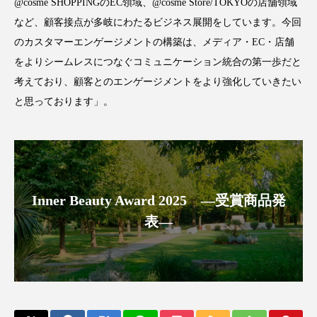
クローズアップ
ケーススタディ
@cosme SHOPPINGのEC領域、@cosme Store/TOKYOの店舗領域
など、顧客接点が多岐にわたるビジネス展開をしています。今回
コグニティブヘルス
コスト削減
のカスタマーエンゲージメントの構築は、メディア・EC・店舗
をよりシームレスにつなぐコミュニケーション統合の第一歩だと
コネクテッド・ビューティ
コミュニケーション
考えており、顧客とのエンゲージメントをより強化していきたい
と思っております」。
コルチゾール
サステナビリティ
サステナブル美容
サプライチェーン
サプリ
サロンクレンジング
サロン戦略
Inner Beauty Award 2025 ―受賞商品発
サロン経営
サロン連略
シャネル
表―
スカルプ クレンジング 頻度
スカルプケア
スキンケア
スキンケア 習慣
スキンケアルーティン
ストレス
スパ