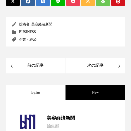
スマートウォッチ
スマートパッチ
スマートリング
セーフプレイス
セラミド
投稿者:
美容経済新聞
BUSINESS
セラミド保湿
セルフケア
企業・経済
ソーシャルウェルネス
ソーシャルコマース
前の記事
次の記事
タンパク質
ディープクレンジング
デジタルデトックス
デトックス
Byline
New
ドライヤー 温度 髪 ダメージ
ナイアシンアミド
ナイトプロテイン
ナイトルーティン 金木犀
パーフェクト社の「AI美容」事例｜「死
2026.08.04
美容経済新聞
パーソナライズ
バーチャルメイク
編集部