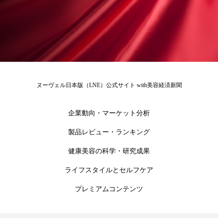
冷え性改善
加工アプリ
加工フィルター
加工顔
労働環境
国内市場
国際市場
地政学リスク
外出控え
夜 スキンケア 香り
孤独
巡らせるケア
巡りケア
差別化
ヌーヴェル日本版（LNE）公式サイト with美容経済新聞
廃棄ロス
成分
技術経営
技術転用
企業動向・マーケット分析
抗酸化
抗酸化ケア
断食
新商品
製品レビュー・ランキング
日中関係
日焼け止め
時間制限食
健康美容の科学・研究成果
ライフスタイルとセルフケア
東洋医学
梅雨
棚卸資産
汗ケア
プレミアムコンテンツ
温活スキンケア
温活女子
温活習慣