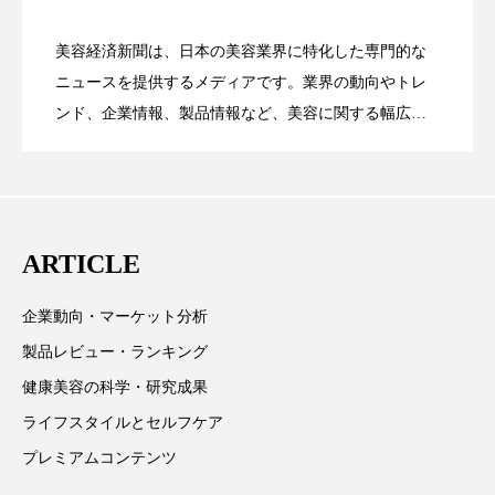
花王、化粧品事業で棚卸資産38%削減
2026.07.28
の谷」克服と酷暑を商機に変えるB2B
パーフェクト株式会社
バイオハッキング
美容経済新聞は、日本の美容業界に特化した専門的な
バイオミメティクス
バイオミメティック
【技術転用】ポーラの『顔画像解析AI』
2026.07.20
――AI需要予測で猛暑の欠品と過剰在庫
ニュースを提供するメディアです。業界の動向やトレ
SaaSモデル
ンド、企業情報、製品情報など、美容に関する幅広い
バクチオール
バリア機能
ハロウィ
テーマを取り上げています。 編集部では、美容業界の
が猛暑の建設現場に選ばれる理由
を防ぐDX戦略
取材や情報収集、分析を行い、業界内外の最新情報を
ハロウィン後スキンケア
主に美容業界関係者に向けて発信しています。私たち
ハロウィン翌日 肌リセット
ヒアルロン酸
は「キレイをふやす」を企業理念として信頼性の高い
ARTICLE
情報提供を通じて美容業界の発展に貢献すべく努力し
ビジネスモデル
ビタミンC誘導体
ファシア
ています。
企業動向・マーケット分析
ファスティング
フィトレチノール
製品レビュー・ランキング
健康美容の科学・研究成果
プチ断食
ブルーオーシャン
ライフスタイルとセルフケア
フレグランス 冬
プロンプト
ヘアケア
プレミアムコンテンツ