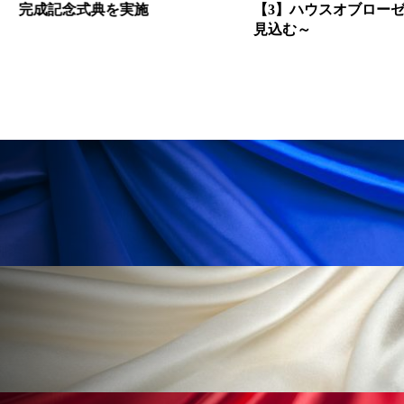
【3】ハウスオブローゼ② ～今期業績、増収増益
見込む～
ローカル
ロンジェビティ
下半身美容
乾燥 対策 冬 スキンケア
乾燥対策
乾燥肌対策
他者との再接続
企業・経済
価格改定
保湿
保湿と香り
保湿成分
健康寿命
光老化
免疫 肌
冬 UVケア
冬 美容 習慣
冬 髪 ツヤ 出す 方法
冬 髪 乾燥 改善 方法
冬スキンケア
冬の乾燥肌
冬の印象美
冬の準備
冬美容
冷え対策