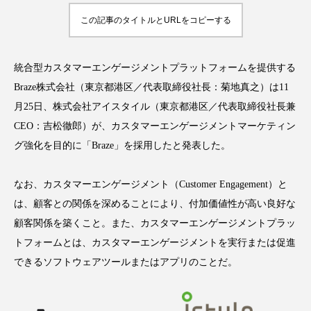
この記事のタイトルとURLをコピーする
統合型カスタマーエンゲージメントプラットフォームを提供する
FEATURED
注目の企画
Braze株式会社（東京都港区／代表取締役社長：菊地真之）は11
月25日、株式会社アイスタイル（東京都港区／代表取締役社長兼
CEO：吉松徹郎）が、カスタマーエンゲージメントマーケティン
TAG LIST
グ強化を目的に「Braze」を採用したと発表した。
タグ一覧
なお、カスタマーエンゲージメント（Customer Engagement）と
AI
B2B
BeautyTech
ChatGPT
は、顧客との関係を深めることにより、付加価値性が高い良好な
Gemini
Instagram
SaaS
SNS
顧客関係を築くこと。また、カスタマーエンゲージメントプラッ
トフォームとは、カスタマーエンゲージメントを実行または促進
TikTok
アスタキサンチン
できるソフトウェアツールまたはアプリのことだ。
アスレジャーコスメ
アレルギー
アロマ