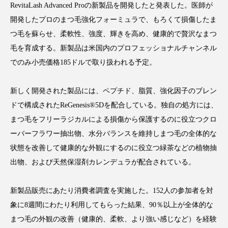
RevitaLash Advanced Proの新製品を開発したと発表した。医師が
アンチエイジング
アンチソリチュード
開発したプロのまつ毛強化フォーミュラで、もろくて損傷したま
インタビュー
インナービューティー 冷え
つ毛を蘇らせ、柔軟性、強度、輝きを高め、健康的で贅沢なまつ
毛を育成する。新製品は米国内のプロフェッショナルチャンネル
インナービューティーアワード2025受賞商品
でのみ小売価格185ドルで取り扱われる予定。
ウェアラブルデバイス
ウェルネス
新しく開発された製品には、ペプチド、脂質、強化因子のブレン
ドで構成されたReGenesis®5Dを配合している。独自の処方には、
ウェルビーイング
エイジングケア
まつ毛をフリーラジカルによる損傷から保護するのに役立つクロ
エクソソーム
オーガニック
オゾン
ーバーフラワー抽出物、水分バランスを維持しまつ毛の全体的な
状態を改善して健康的な外観にするのに役立つ緑茶などの植物抽
カウンセラー
カウンセリング
出物、および天然保湿剤カレンデュラが配合されている。
カカイオイル
ガジェット
キーワード
新製品販売にあたり消費者調査を実施した。152人の参加者を対
クルエルティフリー
クレンジング
象に8週間にわたり利用してもらった結果、90％以上が全体的な
まつ毛の外観の改善（健康的、柔軟、より強い感じなど）を経験