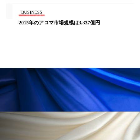
ローカル
ロンジェビティ
下半身美容
BUSINESS
は3,337億円
国際見本市「Cosmoprof 
乾燥 対策 冬 スキンケア
乾燥対策
場者数
乾燥肌対策
他者との再接続
企業・経済
価格改定
保湿
保湿と香り
保湿成分
健康寿命
光老化
免疫 肌
冬 UVケア
冬 美容 習慣
冬 髪 ツヤ 出す 方法
冬 髪 乾燥 改善 方法
冬スキンケア
冬の乾燥肌
冬の印象美
冬の準備
冬美容
冷え対策