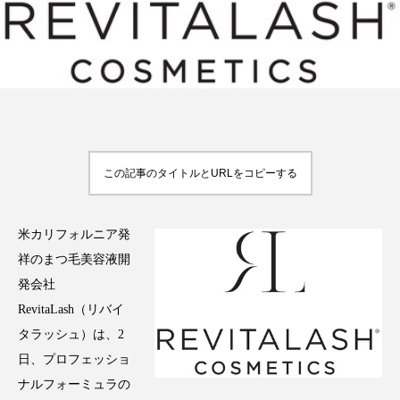
FEATURED
注目の企画
この記事のタイトルとURLをコピーする
TAG LIST
タグ一覧
米カリフォルニア発
AI
B2B
BeautyTech
ChatGPT
祥のまつ毛美容液開
発会社
Gemini
Instagram
SaaS
SNS
RevitaLash（リバイ
TikTok
アスタキサンチン
タラッシュ）は、2
日、プロフェッショ
アスレジャーコスメ
アレルギー
アロマ
ナルフォーミュラの