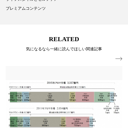
ペアトリートメント
ヘッドスパ
プレミアムコンテンツ
ヘルスケア
ヘルスビューティー
ポジショニング
ボディケア
ホルモン
RELATED
マーケティング
マイクロスパ
気になるなら一緒に読んでほしい関連記事
マネジメント
むくみ対策
むくみ改善

メンズスキンケア
メンタルケア
メンタルヘルス
ライフスタイル
リカバリー
リカバリーウェア
リサーチ
リナロール 効果
リラクゼーション
リラックス効果
レチナール
レチノール