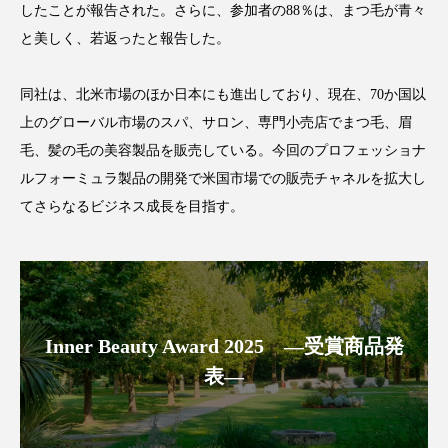
クローズアップ
ケーススタディ
したことが報告された。さらに、参加者の88％は、まつ毛が青々
と美しく、若返ったと報告した。
コグニティブヘルス
コスト削減
同社は、北米市場のほか日本にも進出しており、現在、70か国以
コネクテッド・ビューティ
コミュニケーション
上のグローバル市場のスパ、サロン、専門小売店でまつ毛、眉
コルチゾール
サステナビリティ
毛、髪の毛の美容製品を販売している。今回のプロフェッショナ
ルフォーミュラ製品の開発で米国市場での販売チャネルを拡大し
サステナブル美容
サプライチェーン
てさらなるビジネス成長を目指す。
サプリ
サロンクレンジング
サロン戦略
サロン経営
サロン連略
シャネル
スカルプ クレンジング 頻度
スカルプケア
Inner Beauty Award 2025 ―受賞商品発
表―
スキンケア
スキンケア 習慣
スキンケアルーティン
ストレス
スパ