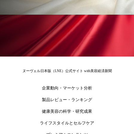
冷え性改善
加工アプリ
加工フィルター
加工顔
労働環境
国内市場
国際市場
地政学リスク
外出控え
夜 スキンケア 香り
孤独
巡らせるケア
巡りケア
差別化
廃棄ロス
成分
技術経営
技術転用
ヌーヴェル日本版（LNE）公式サイト with美容経済新聞
抗酸化
抗酸化ケア
断食
新商品
企業動向・マーケット分析
日中関係
日焼け止め
時間制限食
製品レビュー・ランキング
東洋医学
梅雨
棚卸資産
汗ケア
健康美容の科学・研究成果
温活スキンケア
温活女子
温活習慣
ライフスタイルとセルフケア