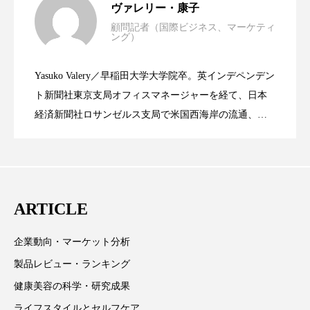
ヴァレリー・康子
パーフェクト株式会社
バイオハッキング
顧問記者（国際ビジネス、マーケティ
ング）
資生堂、「女性研究者サイエンスグラン
2023.06.30
LVMH・ロレアルの戦略と日本企業の課
バイオミメティクス
バイオミメティック
Yasuko Valery／早稲田大学大学院卒。英インデペンデン
バクチオール
バリア機能
ハロウィ
米バイオテクノロジー企業アミリス、
2023.06.29
ト」の第16回受賞者決定
ト新聞社東京支局オフィスマネージャーを経て、日本
題
ハロウィン後スキンケア
経済新聞社ロサンゼルス支局で米国西海岸の流通、産
業分野を専門に記者経験を積む。本紙では主に、米国
CEO退任と世界的な人員削除を発表
ハロウィン翌日 肌リセット
ヒアルロン酸
欧州の海外メーカー、ブランドの動向、海外市場の動
向、新規ビジネスモデルなどを担当。現在はロンドン
ビジネスモデル
ビタミンC誘導体
ファシア
に在住
ARTICLE
ファスティング
フィトレチノール
企業動向・マーケット分析
プチ断食
ブルーオーシャン
製品レビュー・ランキング
フレグランス 冬
プロンプト
ヘアケア
健康美容の科学・研究成果
ライフスタイルとセルフケア