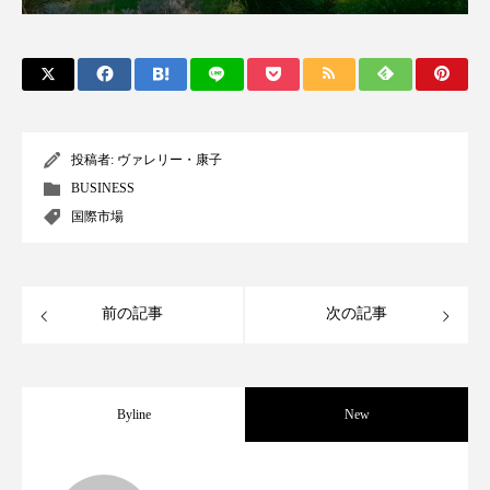
スマートウォッチ
スマートパッチ
スマートリング
セーフプレイス
セラミド
セラミド保湿
セルフケア
投稿者:
ヴァレリー・康子
BUSINESS
ソーシャルウェルネス
ソーシャルコマース
国際市場
タンパク質
ディープクレンジング
デジタルデトックス
デトックス
前の記事
次の記事
ドライヤー 温度 髪 ダメージ
ナイアシンアミド
ナイトプロテイン
ナイトルーティン 金木犀
Byline
New
パーソナライズ
バーチャルメイク
世界の化粧品市場2025年展望：P&G・
2025.06.11