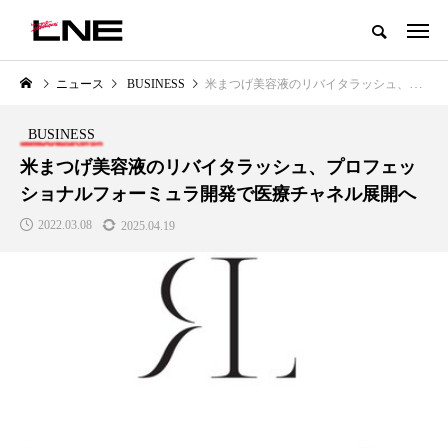
グローバルビューティ＆ヘルスケアビジネス誌
ニュース
BUSINESS
米まつげ美容液のリバイタラッシュ、プロフェッショナルフォーミュラ開発で医療チャネル展開へ
NEW POST
カテゴリー毎の最新記事
BUSINESS
LIFESTYLE
BUSINESS
米まつげ美容液のリバイタラッシュ、プロフェッ
ショナルフォーミュラ開発で医療チャネル展開へ
2022.03.08
2025.04.19
SNSの「加工顔」と美容医療｜AI
GWI調査から読み解く2030年の
」
がもたらす可能性とこれから
都市型スパ――身近なウェルネ
の次世代モデル
2026.07.13
2026.08.06