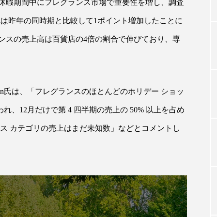
休暇期間中にフレグランス市場で重要性を増し、調査
れは昨年の同時期と比較して1ポイント増加したことに
TAG LIST
ランスの売上高は百貨店の4倍の割合で伸びており、専
タグ一覧
Jensen氏は、「フレグランスのほとんどのホリデー ショッ
、12月だけで第 4 四半期の売上の 50% 以上を占め
ChatGPT
Gemini
Instagram
SaaS
SN
ランス カテゴリの売上はまだ未知数」などとコメントし
ジャーコスメ
アレルギー
アロマ
アンチエイジン
ューティー 冷え
インナービューティーアワード2025受賞商品
ング
エイジングケア
エクソソーム
オーガニック
ング
カカイオイル
ガジェット
キーワード