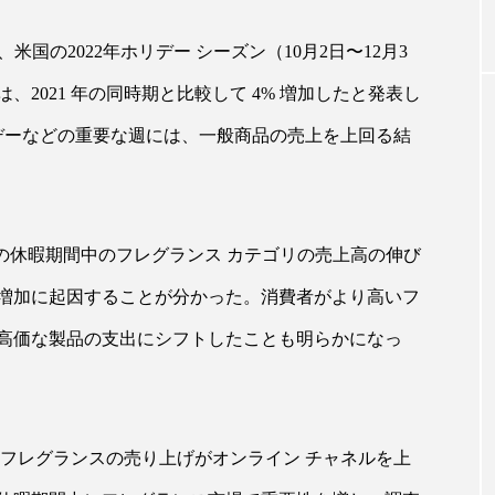
米国の2022年ホリデー シーズン（10月2日〜12月3
｜AI
GWI調査から読み解く2030年の都
青山メ
2021 年の同時期と比較して 4% 増加したと発表し
ら
市型スパ――身近なウェルネスの
玲 院
次世代モデル
見が切
ンデーなどの重要な週には、一般商品の売上を上回る結
療の新
2026.08.06
2026
間の休暇期間中のフレグランス カテゴリの売上高の伸び
増加に起因することが分かった。消費者がより高いフ
FEATURED
高価な製品の支出にシフトしたことも明らかになっ
注目の企画
のフレグランスの売り上げがオンライン チャネルを上