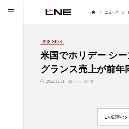
ニュース
BUSINESS
米国でホリデー シー
グランス売上が前年同
UCTS
LIFESTYLE
2022.12.21
2025.04.19

この記事のタ