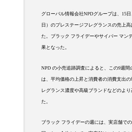
グローバル情報会社NPDグループは、15日、
超が「ながら美容」を実
SNSの「加工顔」と美容医療
日）のプレステージフレグランスの売上高は、
を有効に使いたい」が9
がもたらす可能性とこれか
2026.07.13
た。ブラック フライデーやサイバー マ
9
果となった。
NPD の小売追跡調査によると、この9週
は、平均価格の上昇と消費者の消費支出の
レグランス濃度や高級ブランドなどのより
た。
ブラック フライデーの週には、実店舗で