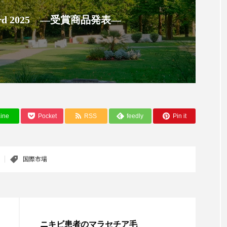
ップ
ケーススタディ
コグニティブヘルス
コスト
 Award 2025 ―受賞商品発表―
コミュニケーション
コルチゾール
サステナビリティ
サロンクレンジング
サロン戦略
サロン経営
スカルプケア
スキンケア
スキンケア 習慣
ス
マートウォッチ
スマートパッチ
スマートリング
セ
ine
Pocket
RSS
feedly
Pin it
ソーシャルウェルネス
ソーシャルコマース
タン
ジタルデトックス
デトックス
ドライヤー 温度 髪 ダメー
国際市場
ルーティン 金木犀
パーソナライズ
バーチャルメイク
ミメティクス
バイオミメティック
バクチオール
ニキビ患者のマラセチア毛