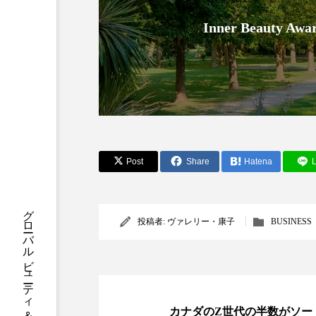
クレンジング
クローズア
Inner Beauty
コネクテッド・ビューティ
サプライチェーン
サプリ
スカルプ クレンジング 頻度
ストレス
スパ
ス
Post
Share
Hatena
L
セラミド保湿
セルフケア
グローバルビューティ＆ヘルスケアビジネス誌
ディープクレンジング
デ
投稿者:
ヴァレリー・康子
BUSINESS
ナイトプロテイン
ナイト
バイオハッキング
バイオ
カナダのZ世代の半数がソー