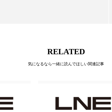
ー
加工顔
労働環境
国内市場
国際市場
香り
孤独
巡らせるケア
巡りケア
差別化
抗酸化
抗酸化ケア
断食
新商品
日中関係
梅雨
棚卸資産
汗ケア
温活スキンケア
RELATED
物流問題
特殊メイク
猛暑
生物模倣
用
気になるなら一緒に読んでほしい関連記事
眠
睡眠 美容 金木犀
睡眠美容
秋
秋 冷え
対策
美容
美容テック
美容と政治
美容ビジ
美肌習慣
美脚習慣
老化
肌ケア
肌トラブ
律神経
花王
血行促進
過剰在庫
都市型美容