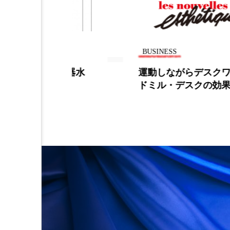
金木犀 スキンケア
金木犀
香りケア
香りの重ね使い
BUSINESS
髪 静電気 冬 対策
髪のバ
れた整水器水
運動しながらデスクワーク～
8割
ドミル・デスクの効果は