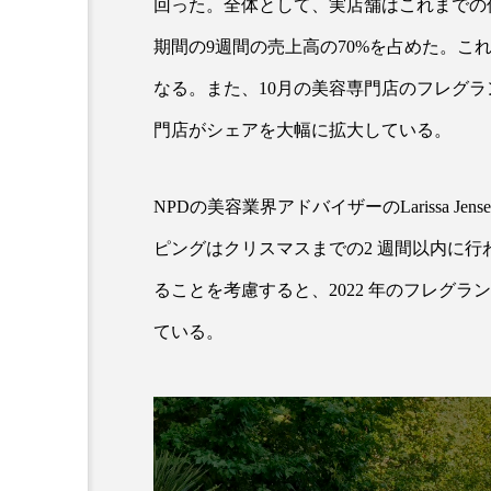
回った。全体として、実店舗はこれまでの
期間の9週間の売上高の70%を占めた。こ
なる。また、10月の美容専門店のフレグ
門店がシェアを大幅に拡大している。
NPDの美容業界アドバイザーのLarissa 
ピングはクリスマスまでの2 週間以内に行われ
AI
B2B
BeautyTech
ることを考慮すると、2022 年のフレグ
アスタキサンチン
アスレ
ている。
インタビュー
インナービ
ウェルネス
ウェルビーイ
カウンセラー
カウンセリ