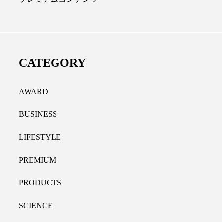
ディカルクリニック｜本郷
レチノール代替成分と
長：内科と循環器専門医の知
オールやレチナールなど
り拓く、再生医療と統合医
果と活用法
CATEGORY
たな価値
2026.07.30
.04.28
AWARD
BUSINESS
LIFESTYLE
PREMIUM
PRODUCTS
SCIENCE