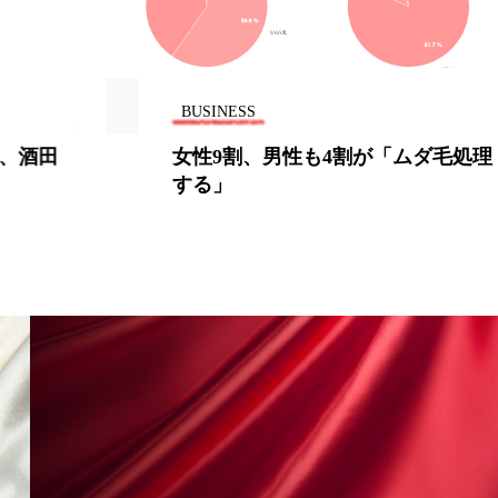
香り
香り メンタルケア
政権
高齢社会
BUSINESS
女性9割、男性も4割が「ムダ毛処理
する」