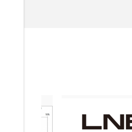
加工アプリ
加工フィルタ
外出控え
夜 スキンケア 
技術経営
技術転用
時間制限食
東洋医学
為替相場
熱中症対策
画像解析
発酵
睡
素髪ケア やり方
紫外線
美容業界
美的感覚
肌荒れ防止
脳
自