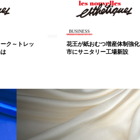
 香り 効果
需要予測
頭皮 保湿 ミスト おすすめ
香料
香水 レイヤリング
香水の持続
高市
BUSINESS
リア機能 とは
トレッ
花王が紙おむつ増産体制強化、酒田
市にサニタリー工場新設