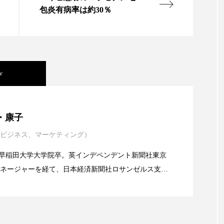
ハロウィン翌日 肌リセット
ヒアルロン酸
ビジネスモデ
包炎有病率は約30％
フィトレチノール
プチ断食
ブルーオーシャン
ペアトリートメント
ヘッドスパ
ヘルスケア
ヘ
ア
ホルモン
マーケティング
マイクロスパ
w
メンズスキンケア
メンタルケア
メンタルヘルス
年展望：P&G・LVMH・ロレアルの戦略と日本企業の課
・康子
ェア
リサーチ
リナロール 効果
リラクゼーション
ビジネス、マーケティング）
イエンスグラント」の第16回受賞者決定
ローカル
ロンジェビティ
下半身美容
乾燥 
alery／早稲田大学大学院卒。英インデペンデント新聞社東京
他者との再接続
企業・経済
価格改定
保湿
ネージャーを経て、日本経済新聞社ロサンゼルス支局
業アミリス、CEO退任と世界的な人員削除を発表
流通、産業分野を専門に記者経験を積む。本紙では主
免疫 肌
冬 UVケア
冬 美容 習慣
冬 髪 ツヤ 出す 
海外メーカー、ブランドの動向、海外市場の動向、新
ルなどを担当。現在はロンドンに在住
冬の印象美
冬の準備
冬美容
冷え対策