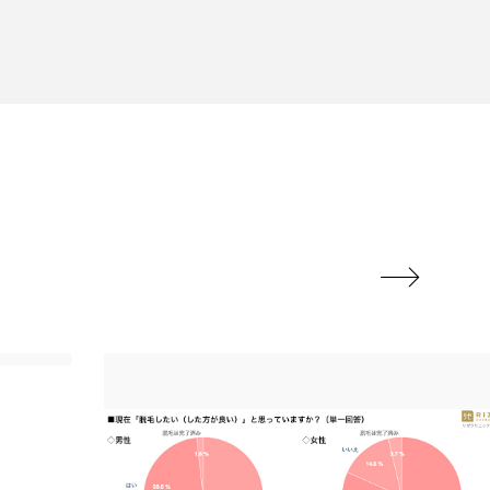
地政学リスク
廃棄ロス
成分
日焼け止め
温活女子
温活習慣
語辞典
男性美容

筋膜
精油
ネス
美容医療
ル
肌バリア
ウェルネス
酷暑