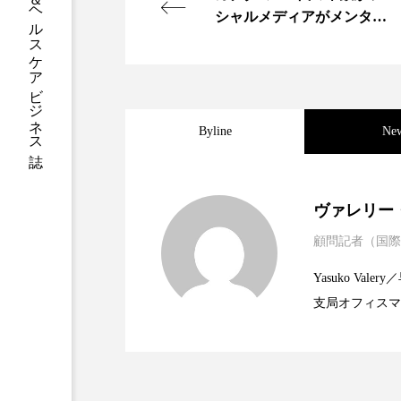
ハロウィン後スキンケア
シャルメディアがメンタル
に悪影響を与えると主張
ファシア
ファスティング
プロンプト
ヘアケア
ポジショニング
ボディケ
Byline
Ne
むくみ対策
むくみ改善
2025.06.11
世界の化粧品市場2025
ヴァレリー
リカバリー
リカバリーウ
顧問記者（国際
2023.06.30
資生堂、「女性研究者サ
題
レチナール
レチノール
Yasuko V
乾燥対策
乾燥肌対策
支局オフィスマ
2023.06.29
米バイオテクノロジー企
で米国西海岸の
健康寿命
光老化
に、米国欧州の
規ビジネスモデ
冬スキンケア
冬の乾燥肌