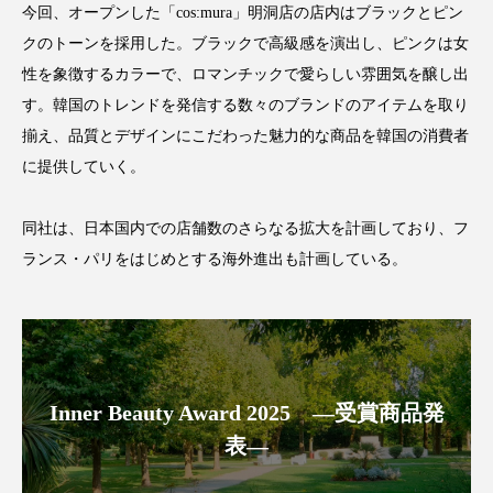
今回、オープンした「cos:mura」明洞店の店内はブラックとピン
アンチエイジング
アンチソリチュード
クのトーンを採用した。ブラックで高級感を演出し、ピンクは女
インタビュー
インナービューティー 冷え
性を象徴するカラーで、ロマンチックで愛らしい雰囲気を醸し出
す。韓国のトレンドを発信する数々のブランドのアイテムを取り
インナービューティーアワード2025受賞商品
揃え、品質とデザインにこだわった魅力的な商品を韓国の消費者
に提供していく。
ウェアラブルデバイス
ウェルネス
同社は、日本国内での店舗数のさらなる拡大を計画しており、フ
ウェルビーイング
エイジングケア
ランス・パリをはじめとする海外進出も計画している。
エクソソーム
オーガニック
オゾン
カウンセラー
カウンセリング
カカイオイル
ガジェット
キーワード
Inner Beauty Award 2025 ―受賞商品発
クルエルティフリー
クレンジング
表―