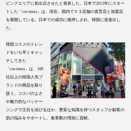
ピングエリアに初出店させたと発表した。日本で2013年にスター
トした「cos:mura」は、現在、国内で５３店舗の直営店と加盟店
を展開している。日本での成功に後押しされ、韓国に逆進出し
た。
FEATURED
注目の企画
韓国コスメのトレン
ドをいち早くキャッ
TAG LIST
チしてきた
タグ一覧
「cos:mura」は、100
社以上の韓国人気ブ
AI
B2B
BeautyTech
ChatGPT
ランドの商品を取り
扱う。コスパのよさ
Gemini
Instagram
SaaS
SNS
や魅力的なパッケー
TikTok
アスタキサンチン
ジングで注目を浴びるほか、豊富な知識を持つスタッフが顧客の
肌の悩みをサポートし、集客数の増加に貢献。
アスレジャーコスメ
アレルギー
アロマ