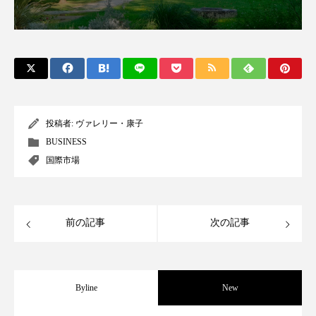
クローズアップ
ケーススタディ
コグニティブヘルス
コスト削減
コネクテッド・ビューティ
コミュニケーション
コルチゾール
サステナビリティ
投稿者:
ヴァレリー・康子
サステナブル美容
サプライチェーン
BUSINESS
国際市場
サプリ
サロンクレンジング
サロン戦略
サロン経営
サロン連略
シャネル
前の記事
次の記事
スカルプ クレンジング 頻度
スカルプケア
スキンケア
スキンケア 習慣
Byline
New
スキンケアルーティン
ストレス
スパ