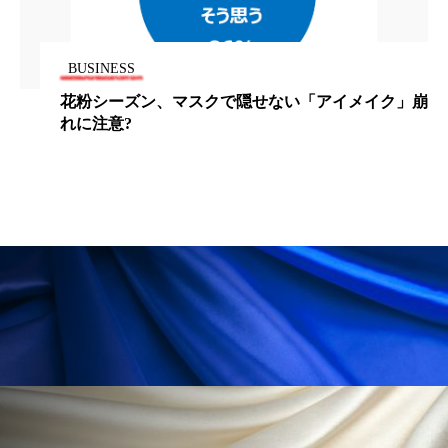
ペアトリートメント
ヘッドスパ
ヘルスケア
ヘルスビューティー
BUSINESS
ポジショニング
ボディケア
ホルモン
花粉シーズン、マスクで隠せない「アイメイク」崩
れに注意?
マーケティング
マイクロスパ
マネジメント
むくみ対策
むくみ改善
メンズスキンケア
メンタルケア
メンタルヘルス
ライフスタイル
リカバリー
リカバリーウェア
リサーチ
リナロール 効果
リラクゼーション
リラックス効果
レチナール
レチノール