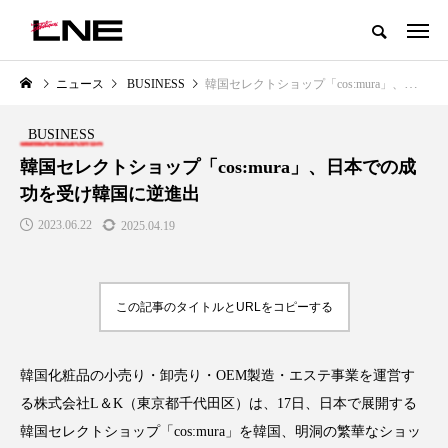
グローバルビューティ＆ヘルスケアビジネス誌
ニュース
BUSINESS
韓国セレクトショップ「cos:mura」、日本での成功を受け韓国に逆進出
NEW POST
カテゴリー毎の最新記事
BUSINESS
LIFESTYLE
BUSINESS
韓国セレクトショップ「cos:mura」、日本での成
功を受け韓国に逆進出
2023.06.22
2025.04.19
この記事のタイトルとURLをコピーする
SNSの「加工顔」と美容医療｜AI
GWI調査から読み解く2030年の
」
がもたらす可能性とこれから
都市型スパ――身近なウェルネ
韓国化粧品の小売り・卸売り・OEM製造・エステ事業を運営す
の次世代モデル
2026.07.13
る株式会社L＆K（東京都千代田区）は、17日、日本で展開する
2026.08.06
韓国セレクトショップ「cos:mura」を韓国、明洞の繁華なショッ