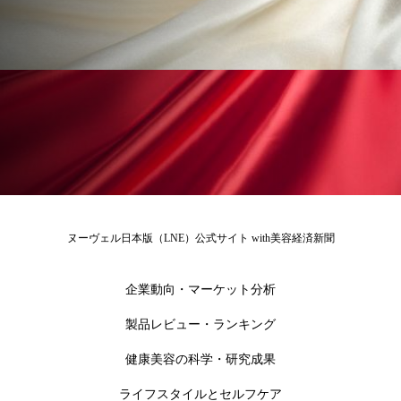
ローカル
ロンジェビティ
下半身美容
乾燥 対策 冬 スキンケア
乾燥対策
乾燥肌対策
他者との再接続
企業・経済
価格改定
保湿
保湿と香り
保湿成分
健康寿命
光老化
免疫 肌
ヌーヴェル日本版（LNE）公式サイト with美容経済新聞
冬 UVケア
冬 美容 習慣
冬 髪 ツヤ 出す 方法
冬 髪 乾燥 改善 方法
企業動向・マーケット分析
製品レビュー・ランキング
冬スキンケア
冬の乾燥肌
冬の印象美
健康美容の科学・研究成果
冬の準備
冬美容
冷え対策
ライフスタイルとセルフケア