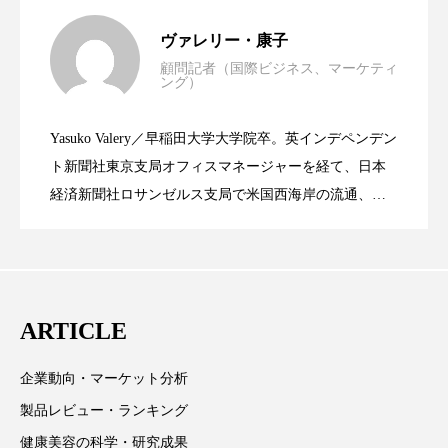
世界の化粧品市場2025年展望：P&G・
2025.06.11
スマートウォッチ
スマートパッチ
ヴァレリー・康子
顧問記者（国際ビジネス、マーケティ
スマートリング
セーフプレイス
セラミド
ング）
資生堂、「女性研究者サイエンスグラン
2023.06.30
LVMH・ロレアルの戦略と日本企業の課
セラミド保湿
セルフケア
Yasuko Valery／早稲田大学大学院卒。英インデペンデン
米バイオテクノロジー企業アミリス、
2023.06.29
ト」の第16回受賞者決定
ト新聞社東京支局オフィスマネージャーを経て、日本
題
ソーシャルウェルネス
ソーシャルコマース
経済新聞社ロサンゼルス支局で米国西海岸の流通、産
業分野を専門に記者経験を積む。本紙では主に、米国
タンパク質
ディープクレンジング
CEO退任と世界的な人員削除を発表
欧州の海外メーカー、ブランドの動向、海外市場の動
デジタルデトックス
デトックス
向、新規ビジネスモデルなどを担当。現在はロンドン
に在住
ドライヤー 温度 髪 ダメージ
ナイアシンアミド
ARTICLE
ナイトプロテイン
ナイトルーティン 金木犀
企業動向・マーケット分析
製品レビュー・ランキング
パーソナライズ
バーチャルメイク
健康美容の科学・研究成果