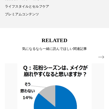
パーフェクト株式会社
バイオハッキング
ライフスタイルとセルフケア
プレミアムコンテンツ
バイオミメティクス
バイオミメティック
バクチオール
バリア機能
ハロウィ
RELATED
ハロウィン後スキンケア
気になるなら一緒に読んでほしい関連記事
ハロウィン翌日 肌リセット
ヒアルロン酸

ビジネスモデル
ビタミンC誘導体
ファシア
ファスティング
フィトレチノール
プチ断食
ブルーオーシャン
フレグランス 冬
プロンプト
ヘアケア