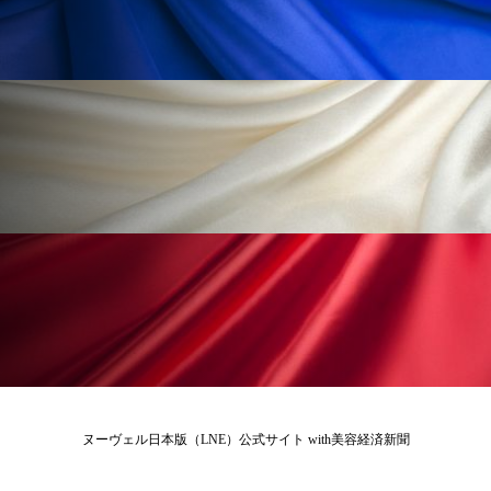
ローカル
ロンジェビティ
下半身美容
乾燥 対策 冬 スキンケア
乾燥対策
乾燥肌対策
他者との再接続
企業・経済
価格改定
保湿
保湿と香り
保湿成分
健康寿命
光老化
免疫 肌
冬 UVケア
冬 美容 習慣
冬 髪 ツヤ 出す 方法
冬 髪 乾燥 改善 方法
冬スキンケア
冬の乾燥肌
冬の印象美
ヌーヴェル日本版（LNE）公式サイト with美容経済新聞
冬の準備
冬美容
冷え対策