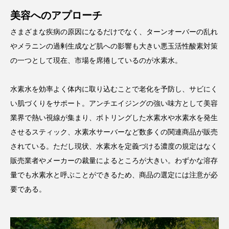
アンチエイジング
アンチソリチュード
美容へのアプローチ
さまざまな疾病の原因になるだけでなく、ターンオーバーの乱れ
インタビュー
インナービューティー 冷え
やメラニンの過剰生成など肌への影響も大きい悪玉活性酸素対策
インナービューティーアワード2025受賞商品
の一つとして現在、市場を席捲しているのが水素水。
ウェアラブルデバイス
ウェルネス
水素水を効率よく体内に取り込むことで老化を予防し、サビにく
い肌づくりをサポート。アンチエイジングの強い味方として美容
ウェルビーイング
エイジングケア
業界で熱い視線が集まり、ボトリングした水素水や水素水を発生
エクソソーム
オーガニック
オゾン
させるスティック、水素水サーバーなど数多くの関連商品が販売
されている。ただし現状、水素水を定義づける濃度の規定はなく
カウンセラー
カウンセリング
販売業者やメーカーの裁量によるところが大きい。わずかな溶存
量でも水素水と呼ぶことができるため、商品の選定には注意が必
カカイオイル
ガジェット
キーワード
要である。
クルエルティフリー
クレンジング