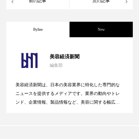
前の記事
次の記事
スマートウォッチ
スマートパッチ
スマートリング
セーフプレイス
セラミド
Byline
New
セラミド保湿
セルフケア
パーフェクト社の「AI美容」事例｜「死
2026.08.04
ソーシャルウェルネス
ソーシャルコマース
美容経済新聞
編集部
タンパク質
ディープクレンジング
花王、化粧品事業で棚卸資産38%削減
2026.07.28
の谷」克服と酷暑を商機に変えるB2B
美容経済新聞は、日本の美容業界に特化した専門的な
デジタルデトックス
デトックス
【技術転用】ポーラの『顔画像解析AI』
2026.07.20
――AI需要予測で猛暑の欠品と過剰在庫
ニュースを提供するメディアです。業界の動向やトレ
SaaSモデル
ドライヤー 温度 髪 ダメージ
ナイアシンアミド
ンド、企業情報、製品情報など、美容に関する幅広い
テーマを取り上げています。 編集部では、美容業界の
が猛暑の建設現場に選ばれる理由
ナイトプロテイン
ナイトルーティン 金木犀
を防ぐDX戦略
取材や情報収集、分析を行い、業界内外の最新情報を
主に美容業界関係者に向けて発信しています。私たち
パーソナライズ
バーチャルメイク
は「キレイをふやす」を企業理念として信頼性の高い