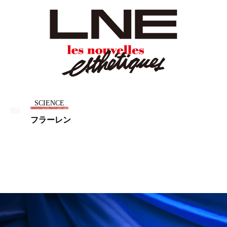
ペアトリートメント
ヘッドスパ
ヘルスケア
ヘルスビューティー
ポジショニング
ボディケア
ホルモン
マーケティング
マイクロスパ
マネジメント
むくみ対策
むくみ改善
SCIENCE
フラーレン
メンズスキンケア
メンタルケア
メンタルヘルス
ライフスタイル
リカバリー
リカバリーウェア
リサーチ
リナロール 効果
リラクゼーション
リラックス効果
レチナール
レチノール