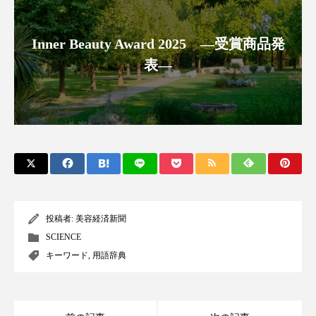
クローズアップ
ケーススタディ
コグニティブヘルス
コスト削減
Inner Beauty Award 2025 ―受賞商品発
表―
コネクテッド・ビューティ
コミュニケーション
コルチゾール
サステナビリティ
サステナブル美容
サプライチェーン
サプリ
サロンクレンジング
サロン戦略
サロン経営
サロン連略
シャネル
投稿者:
美容経済新聞
SCIENCE
スカルプ クレンジング 頻度
スカルプケア
キーワード
,
用語辞典
スキンケア
スキンケア 習慣
スキンケアルーティン
ストレス
スパ