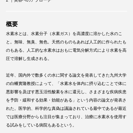
美容へのアプローチ
概要
FEATURED
注目の企画
水素水とは、水素分子（水素ガス）を高濃度に溶かした水のこ
と。無味、無臭、無色。天然のものもあれば人工的に作られたも
のもある。人工的な水素水はおもに電気分解方式により水素を高
圧で溶解し生成される。
TAG LIST
タグ一覧
近年、国内外で数多くの水に関する論文を発表してきた九州大学
AI
B2B
BeautyTech
ChatGPT
の白幡實隆教授によって、「水素水を体内に摂り込むことで体に
悪影響を及ぼす悪玉活性酸素を水に還元し、さまざまな疾病疾患
Gemini
Instagram
SaaS
SNS
を予防・緩和する効果・効能がある」という内容の論文が発表さ
れた。医学的、科学的な真偽は議論されている最中であるが最近
TikTok
アスタキサンチン
では医療分野からも注目が集まっており、治療に水素水を使用す
アスレジャーコスメ
アレルギー
アロマ
る試みをしている病院もあるという。