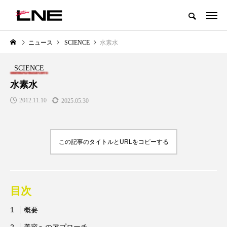
グローバルビューティ＆ヘルスケアビジネス誌
ニュース
SCIENCE
水素水
NEW POST
カテゴリー毎の最新記事
SCIENCE
LIFESTYLE
BUSINESS
水素水
2012.11.10
2025.05.30
この記事のタイトルとURLをコピーする
SNSの「加工顔」と美容医療｜AI
GWI調査から読み解く2030年の
」
がもたらす可能性とこれから
都市型スパ――身近なウェルネ
目次
の次世代モデル
2026.07.13
2026.08.06
概要