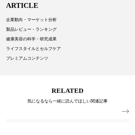
ARTICLE
パーフェクト株式会社
バイオハッキング
情報提供を通じて美容業界の発展に貢献すべく努力し
ています。
企業動向・マーケット分析
バイオミメティクス
バイオミメティック
製品レビュー・ランキング
バクチオール
バリア機能
ハロウィ
健康美容の科学・研究成果
ライフスタイルとセルフケア
ハロウィン後スキンケア
プレミアムコンテンツ
ハロウィン翌日 肌リセット
ヒアルロン酸
ビジネスモデル
ビタミンC誘導体
ファシア
RELATED
ファスティング
フィトレチノール
気になるなら一緒に読んでほしい関連記事
プチ断食
ブルーオーシャン

フレグランス 冬
プロンプト
ヘアケア