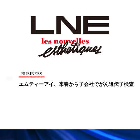
パーフェクト株式会社
バイオハッキング
バイオミメティクス
バイオミメティック
バクチオール
バリア機能
ハロウィ
ハロウィン後スキンケア
ハロウィン翌日 肌リセット
ヒアルロン酸
BUSINESS
ビジネスモデル
ビタミンC誘導体
ファシア
エムティーアイ、来春から子会社でがん遺伝子検査
ファスティング
フィトレチノール
プチ断食
ブルーオーシャン
フレグランス 冬
プロンプト
ヘアケア