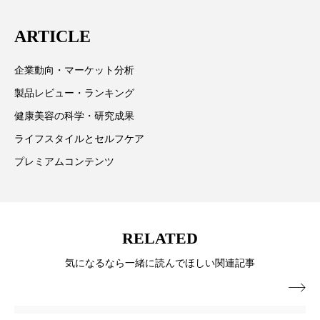
に在住
スマートウォッチ
スマートパッチ
ARTICLE
スマートリング
セーフプレイス
セラミド
企業動向・マーケット分析
セラミド保湿
セルフケア
製品レビュー・ランキング
健康美容の科学・研究成果
ソーシャルウェルネス
ソーシャルコマース
ライフスタイルとセルフケア
タンパク質
ディープクレンジング
プレミアムコンテンツ
デジタルデトックス
デトックス
ドライヤー 温度 髪 ダメージ
ナイアシンアミド
RELATED
気になるなら一緒に読んでほしい関連記事
ナイトプロテイン
ナイトルーティン 金木犀

パーソナライズ
バーチャルメイク