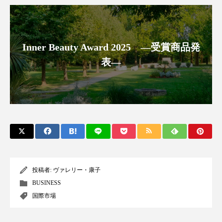
アンチエイジング
アンチソリチュード
インタビュー
インナービューティー 冷え
Inner Beauty Award 2025 ―受賞商品発
インナービューティーアワード2025受賞商品
表―
ウェアラブルデバイス
ウェルネス
ウェルビーイング
エイジングケア
エクソソーム
オーガニック
オゾン
カウンセラー
カウンセリング
投稿者:
ヴァレリー・康子
カカイオイル
ガジェット
キーワード
BUSINESS
国際市場
クルエルティフリー
クレンジング