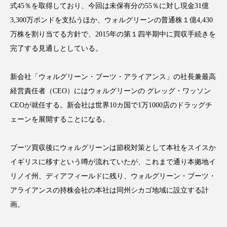
式45％を取得しており、今回は未保有分の55％に対し現金31億
3,300万ポンドを支払うほか、ウォルグリーンの普通株１億4,430
万株を割り当てる方針で、2015年の第１四半期中に買収手続きを
完了する見通しとしている。
FEATURED
注目の企画
新会社「ウォルグリーン・ブーツ・アライアンス」の社長兼最高
経営責任者（CEO）にはウォルグリーンの グレッグ・ワッソン
TAG LIST
CEOが就任する。新会社は世界10カ国で1万1000店のドラッグチ
タグ一覧
ェーンを展開することになる。
AI
B2B
BeautyTech
ChatGPT
ブーツ買収後にウォルグリーンは節税対策として本社をスイスか
イギリスに移すという噂が流れていたが、これまで通り本拠地イ
Gemini
Instagram
SaaS
SNS
リノイ州、ディアフィールドに残り、ウォルグリーン・ブーツ・
TikTok
アスタキサンチン
アライアンスの持株会社の本社は同州シカゴ地域に設立する計
画。
アスレジャーコスメ
アレルギー
アロマ