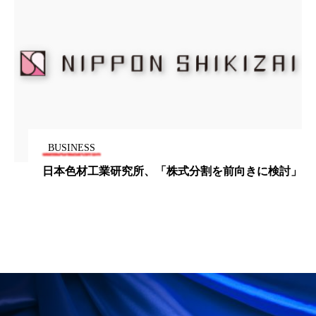
パーフェクト株式会社
バイオハッキング
バイオミメティクス
バイオミメティック
バクチオール
バリア機能
ハロウィ
ハロウィン後スキンケア
ハロウィン翌日 肌リセット
ヒアルロン酸
BUSINESS
日本色材工業研究所、「株式分割を前向きに検討」
ビジネスモデル
ビタミンC誘導体
ファシア
ファスティング
フィトレチノール
プチ断食
ブルーオーシャン
フレグランス 冬
プロンプト
ヘアケア