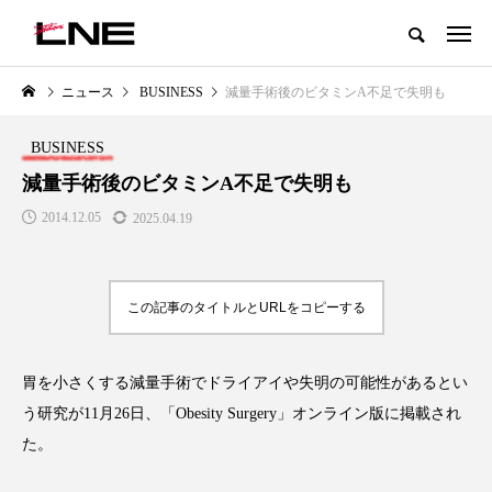
グローバルビューティ＆ヘルスケアビジネス誌
ニュース
BUSINESS
減量手術後のビタミンA不足で失明も
NEW POST
カテゴリー毎の最新記事
BUSINESS
LIFESTYLE
BUSINESS
減量手術後のビタミンA不足で失明も
2014.12.05
2025.04.19
この記事のタイトルとURLをコピーする
胃を小さくする減量手術でドライアイや失明の可能性があるとい
SNSの「加工顔」と美容医療｜AI
GWI調査から読み解く2030年の
」
がもたらす可能性とこれから
都市型スパ――身近なウェルネ
う研究が11月26日、「Obesity Surgery」オンライン版に掲載され
の次世代モデル
2026.07.13
た。
2026.08.06