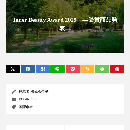
アンチエイジング
アンチソリチュード
Inner Beauty Award 2025 ―受賞商品発
インタビュー
インナービューティー 冷え
表―
インナービューティーアワード2025受賞商品
ウェアラブルデバイス
ウェルネス
ウェルビーイング
エイジングケア
エクソソーム
オーガニック
オゾン
カウンセラー
カウンセリング
投稿者:
橋本奈保子
BUSINESS
カカイオイル
ガジェット
キーワード
国際市場
クルエルティフリー
クレンジング