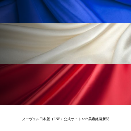
ペアトリートメント
ヘッドスパ
ヘルスケア
ヘルスビューティー
ポジショニング
ボディケア
ホルモン
マーケティング
マイクロスパ
マネジメント
むくみ対策
むくみ改善
メンズスキンケア
メンタルケア
メンタルヘルス
ライフスタイル
リカバリー
リカバリーウェア
リサーチ
リナロール 効果
リラクゼーション
ヌーヴェル日本版（LNE）公式サイト with美容経済新聞
リラックス効果
レチナール
レチノール