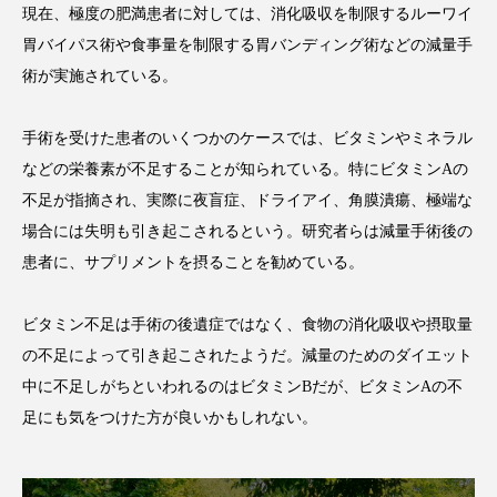
現在、極度の肥満患者に対しては、消化吸収を制限するルーワイ
胃バイパス術や食事量を制限する胃バンディング術などの減量手
術が実施されている。
FEATURED
注目の企画
手術を受けた患者のいくつかのケースでは、ビタミンやミネラル
などの栄養素が不足することが知られている。特にビタミンAの
不足が指摘され、実際に夜盲症、ドライアイ、角膜潰瘍、極端な
TAG LIST
場合には失明も引き起こされるという。研究者らは減量手術後の
タグ一覧
患者に、サプリメントを摂ることを勧めている。
AI
B2B
BeautyTech
ChatGPT
ビタミン不足は手術の後遺症ではなく、食物の消化吸収や摂取量
の不足によって引き起こされたようだ。減量のためのダイエット
Gemini
Instagram
SaaS
SNS
中に不足しがちといわれるのはビタミンBだが、ビタミンAの不
TikTok
アスタキサンチン
足にも気をつけた方が良いかもしれない。
アスレジャーコスメ
アレルギー
アロマ