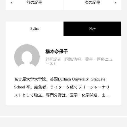
クローズアップ
ケーススタディ
前の記事
次の記事
コグニティブヘルス
コスト削減
コネクテッド・ビューティ
コミュニケーション
Byline
New
コルチゾール
サステナビリティ
男性・家族歴・重症度でニキビ瘢痕有病
2023.06.30
橋本奈保子
サステナブル美容
サプライチェーン
顧問記者（国際情報、薬事・医療ニュ
ース）
ニキビへの新技術Photopneumatic
2023.06.29
率に差異
サプリ
サロンクレンジング
サロン戦略
名古屋大学大学院、英国Durham University, Graduate
サロン経営
サロン連略
シャネル
時間制限食とカロリー制限食の減量効果
2023.06.28
Technology
School 卒。編集者、ライターを経てフリージャーナリ
ストとして独立。専門分野は、医学・化学関連。ま
スカルプ クレンジング 頻度
スカルプケア
た、同分野を中心に翻訳、ウェブコンテンツ・ディレ
に差なし
スキンケア
スキンケア 習慣
クターとしても活躍中。 本誌では主に、米国欧州を中
心に先端美容医療、化学、米FDAなどの情報を担当。
スキンケアルーティン
ストレス
スパ