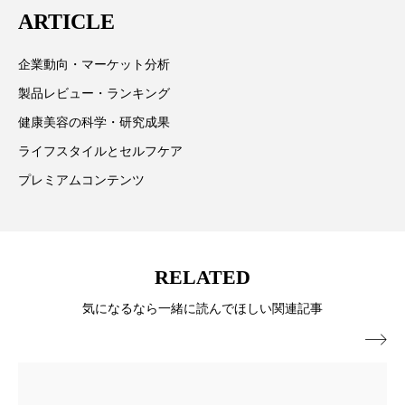
ARTICLE
スマートウォッチ
スマートパッチ
企業動向・マーケット分析
スマートリング
セーフプレイス
セラミド
製品レビュー・ランキング
セラミド保湿
セルフケア
健康美容の科学・研究成果
ライフスタイルとセルフケア
ソーシャルウェルネス
ソーシャルコマース
プレミアムコンテンツ
タンパク質
ディープクレンジング
デジタルデトックス
デトックス
RELATED
ドライヤー 温度 髪 ダメージ
ナイアシンアミド
気になるなら一緒に読んでほしい関連記事
ナイトプロテイン
ナイトルーティン 金木犀

パーソナライズ
バーチャルメイク