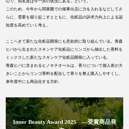
心で、知名度は今一歩の状況にある」という。
このため、今年から関東圏での催事出店に力を入れるなどしてさ
スマートウォッチ
スマートパッチ
らに、需要を掘り起こすとともに、化粧品の訴求力向上による認
スマートリング
セーフプレイス
セラミド
知度を高めていく考え。
セラミド保湿
セルフケア
ここへきて新たな化粧品開発にも意欲的に取り組んでいる。青森
ヒバから生まれたスキンケア化粧品にリンゴから抽出した香料を
ソーシャルウェルネス
ソーシャルコマース
ミックスした新たなスキンケア化粧品開発に入っている。
タンパク質
ディープクレンジング
青森ヒバに含まれるヒノキチオールは、香りについて個人差が大
きいことからリンゴ香料を配合して香りを整え購入しやすくし、
デジタルデトックス
デトックス
来年度中にも商品化する方針。
ドライヤー 温度 髪 ダメージ
ナイアシンアミド
ナイトプロテイン
ナイトルーティン 金木犀
パーソナライズ
バーチャルメイク
Inner Beauty Award 2025 ―受賞商品発