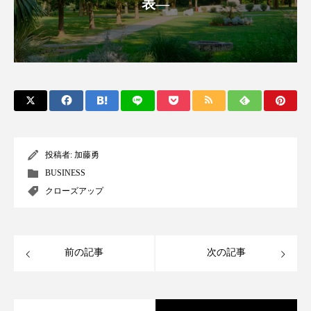
表―
パーフェクト株式会社
バイオハッキング
バイオミメティクス
バイオミメティック
バクチオール
バリア機能
ハロウィ
ハロウィン後スキンケア
ハロウィン翌日 肌リセット
ヒアルロン酸
投稿者:
加藤勇
BUSINESS
ビジネスモデル
ビタミンC誘導体
ファシア
クローズアップ
ファスティング
フィトレチノール
プチ断食
ブルーオーシャン
前の記事
次の記事
フレグランス 冬
プロンプト
ヘアケア