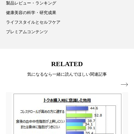
製品レビュー・ランキング
ローカル
ロンジェビティ
下半身美容
健康美容の科学・研究成果
ライフスタイルとセルフケア
乾燥 対策 冬 スキンケア
乾燥対策
プレミアムコンテンツ
乾燥肌対策
他者との再接続
企業・経済
価格改定
保湿
保湿と香り
保湿成分
RELATED
健康寿命
光老化
免疫 肌
気になるなら一緒に読んでほしい関連記事
冬 UVケア
冬 美容 習慣

冬 髪 ツヤ 出す 方法
冬 髪 乾燥 改善 方法
冬スキンケア
冬の乾燥肌
冬の印象美
冬の準備
冬美容
冷え対策