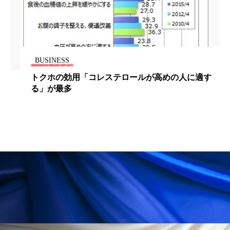
冷え性改善
加工アプリ
加工フィルター
加工顔
労働環境
国内市場
国際市場
地政学リスク
外出控え
夜 スキンケア 香り
BUSINESS
トクホの効用「コレステロールが高めの人に適す
孤独
巡らせるケア
巡りケア
差別化
る」が最多
廃棄ロス
成分
技術経営
技術転用
抗酸化
抗酸化ケア
断食
新商品
日中関係
日焼け止め
時間制限食
東洋医学
梅雨
棚卸資産
汗ケア
温活スキンケア
温活女子
温活習慣