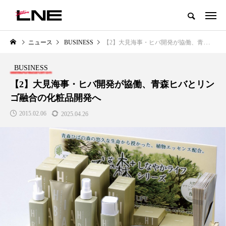
グローバルビューティ＆ヘルスケアビジネス誌
ニュース
BUSINESS
【2】大見海事・ヒバ開発が協働、青森ヒバとリンゴ融合の化粧品開発へ
NEW POST
カテゴリー毎の最新記事
BUSINESS
LIFESTYLE
BUSINESS
【2】大見海事・ヒバ開発が協働、青森ヒバとリン
ゴ融合の化粧品開発へ
2015.02.06
2025.04.26
SNSの「加工顔」と美容医療｜AI
GWI調査から読み解く2030年の
」
がもたらす可能性とこれから
都市型スパ――身近なウェルネ
の次世代モデル
2026.07.13
2026.08.06