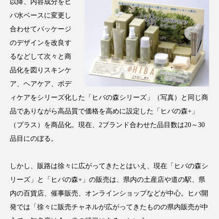
クローズアップ
ケーススタディ
以降、内容成分をヒ
バ水ベースに変更し
コグニティブヘルス
コスト削減
合わせてパッケージ
のデザインを改良す
コネクテッド・ビューティ
コミュニケーション
るなどして次々と商
品化を図りスキンケ
コルチゾール
サステナビリティ
ア、ヘアケア、ボデ
サステナブル美容
サプライチェーン
ィケアをシリーズ化した「ヒバの森シリーズ」（写真）と同じ商
品でありながら高品質で価格を高めに設定した「ヒバの森+」
サプリ
サロンクレンジング
サロン戦略
（プラス）を商品化。現在、2ブランド合わせた品目数は20～30
品目にのぼる。
サロン経営
サロン連略
シャネル
スカルプ クレンジング 頻度
スカルプケア
しかし、販路は徐々に広がってきたとはいえ、現在「ヒバの森シ
リーズ」と「ヒバの森+」の販売は、県内の土産店や道の駅、県
スキンケア
スキンケア 習慣
内の百貨店、催事販売、オンラインショップなどが中心。ヒバ開
発では「徐々に販売チャネルが広がってきたものの県内販売が中
スキンケアルーティン
ストレス
スパ