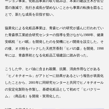
ーション事業。化粧品事業の取り組みは、本業の建設土木が官公
アンチエイジング
アンチソリチュード
需の激減で、先行き成長が望めないことから事業の転換を図るこ
とで、新たな成長を目指す狙い。
インタビュー
インナービューティー 冷え
インナービューティーアワード2025受賞商品
協業化による化粧品事業は、青森ヒバの研究が盛んに行われてい
た青森県工業総合研究センターの指導を受けながら1988年、健康
ウェアラブルデバイス
ウェルネス
安眠枕「ヒバ眠」を開発したのを契機にヒバ開発を設立した。そ
の後、オガ粉をパックした天然芳香剤「ヒバの森」を開発。1998
ウェルビーイング
エイジングケア
年には、青森県初となる化粧品工場建設に踏み切った。
エクソソーム
オーガニック
オゾン
こうした中、ヒバ油に含まれ殺菌、抗菌、消炎作用などがある
カウンセラー
カウンセリング
「ヒノキチオール」がアトピーに効果があるという報告が表面化
したことから、2001年に同研究センターと共同でヒノキチオール
カカイオイル
ガジェット
キーワード
の安定化製剤を作製し、基礎化粧品として初めて「ヒバクリー
ム」（商品名）を開発・実用化した。
クルエルティフリー
クレンジング