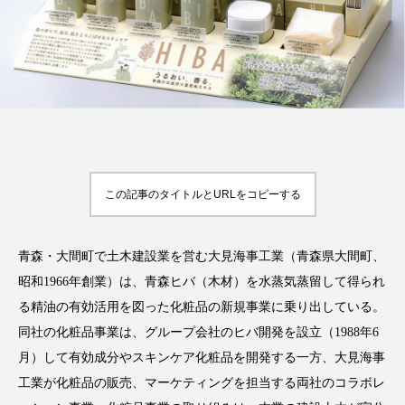
FEATURED
注目の企画
TAG LIST
タグ一覧
この記事のタイトルとURLをコピーする
AI
B2B
BeautyTech
ChatGPT
青森・大間町で土木建設業を営む大見海事工業（青森県大間町、
昭和1966年創業）は、青森ヒバ（木材）を水蒸気蒸留して得られ
Gemini
Instagram
SaaS
SNS
る精油の有効活用を図った化粧品の新規事業に乗り出している。
同社の化粧品事業は、グループ会社のヒバ開発を設立（1988年6
TikTok
アスタキサンチン
月）して有効成分やスキンケア化粧品を開発する一方、大見海事
アスレジャーコスメ
アレルギー
アロマ
工業が化粧品の販売、マーケティングを担当する両社のコラボレ