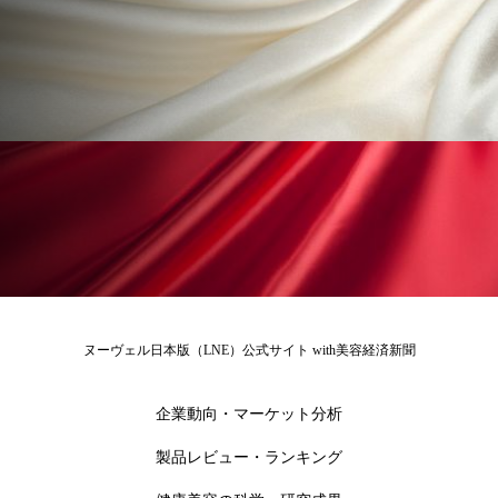
為替相場
熱中症対策
物流問題
特殊メイク
猛暑
生物模倣
用語辞典
男性美容
画像解析
発酵
睡眠
睡眠 美容 金木犀
睡眠美容
秋
秋 冷え
筋膜
精油
素髪ケア やり方
紫外線対策
美容
美容テック
美容と政治
美容ビジネス
美容医療
ヌーヴェル日本版（LNE）公式サイト with美容経済新聞
美容業界
美的感覚
美肌習慣
企業動向・マーケット分析
美脚習慣
老化
肌ケア
肌トラブル
製品レビュー・ランキング
肌バリア
肌荒れ防止
脳
自律神経