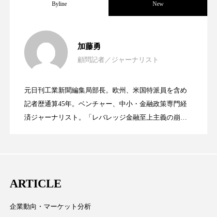
ペアトリートメント
ヘッドスパ
Byline
New
ヘルスケア
ヘルスビューティー
女性経営者連載１１・ミック・ケミスト
2021.11.30
加藤勇
ポジショニング
ボディケア
ホルモン
顧問記者／ジャーナリスト
女性経営者連載１１・ミック・ケミスト
2021.11.26
リー（下） ～営業と技術が一体となっ
マーケティング
マイクロスパ
元日刊工業新聞編集局部長。欧州、米国特派員を含め
マネジメント
むくみ対策
むくみ改善
女性経営者連載１１・ミック・ケミスト
2021.11.26
リー （下） ～営業と技術が一体とな
記者歴通算45年。ベンチャー、中小・金融政策専門経
てOEM受注～
メンズスキンケア
メンタルケア
済ジャーナリスト。「レバレッジ金融至上主義の崩
壊」など著述多数。本誌では主に、経済部門、企業取
リー（上） ～研究所で自前化粧品を開
ってOEM受注～
メンタルヘルス
ライフスタイル
材を担当。
リカバリー
リカバリーウェア
リサーチ
発、クリーム人気商品に～
ARTICLE
リナロール 効果
リラクゼーション
企業動向・マーケット分析
リラックス効果
レチナール
レチノール