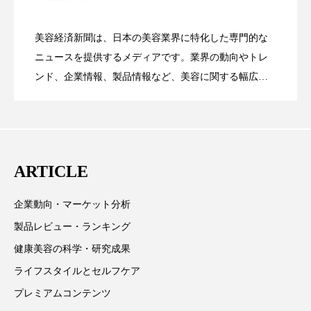
花王、化粧品事業で棚卸資産38%削減
2026.07.28
の谷」克服と酷暑を商機に変えるB2B
スマートウォッチ
スマートパッチ
美容経済新聞は、日本の美容業界に特化した専門的な
【技術転用】ポーラの『顔画像解析AI』
2026.07.20
――AI需要予測で猛暑の欠品と過剰在庫
スマートリング
セーフプレイス
セラミド
ニュースを提供するメディアです。業界の動向やトレ
SaaSモデル
ンド、企業情報、製品情報など、美容に関する幅広い
セラミド保湿
セルフケア
テーマを取り上げています。 編集部では、美容業界の
が猛暑の建設現場に選ばれる理由
を防ぐDX戦略
取材や情報収集、分析を行い、業界内外の最新情報を
ソーシャルウェルネス
ソーシャルコマース
主に美容業界関係者に向けて発信しています。私たち
は「キレイをふやす」を企業理念として信頼性の高い
タンパク質
ディープクレンジング
ARTICLE
情報提供を通じて美容業界の発展に貢献すべく努力し
デジタルデトックス
デトックス
ています。
企業動向・マーケット分析
ドライヤー 温度 髪 ダメージ
ナイアシンアミド
製品レビュー・ランキング
健康美容の科学・研究成果
ナイトプロテイン
ナイトルーティン 金木犀
ライフスタイルとセルフケア
パーソナライズ
バーチャルメイク
プレミアムコンテンツ