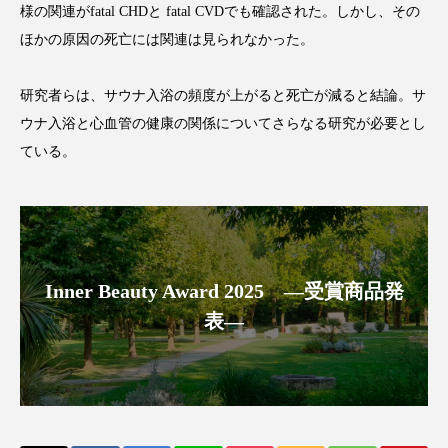
様の関連がfatal CHDと fatal CVDでも確認された。しかし、その
アンチエイジング
アンチソリチュード
ほかの原因の死亡には関連は見られなかった。
インタビュー
インナービューティー 冷え
研究者らは、サウナ入浴の頻度が上がると死亡が減ると結論。サ
インナービューティーアワード2025受賞商品
ウナ入浴と心血管の健康の関係についてさらなる研究が必要とし
ている。
ウェアラブルデバイス
ウェルネス
ウェルビーイング
エイジングケア
エクソソーム
オーガニック
オゾン
Inner Beauty Award 2025 ―受賞商品発
カウンセラー
カウンセリング
表―
カカイオイル
ガジェット
キーワード
クルエルティフリー
クレンジング