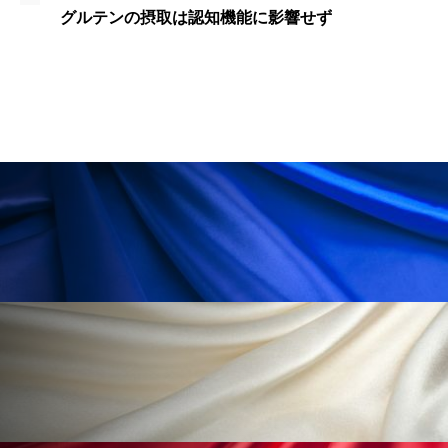
ペアトリートメント
ヘッドスパ
に影響せず
脱毛症へのTrimax-360 Ser
ヘルスケア
ヘルスビューティー
ポジショニング
ボディケア
ホルモン
マーケティング
マイクロスパ
マネジメント
むくみ対策
むくみ改善
メンズスキンケア
メンタルケア
メンタルヘルス
ライフスタイル
リカバリー
リカバリーウェア
リサーチ
リナロール 効果
リラクゼーション
リラックス効果
レチナール
レチノール