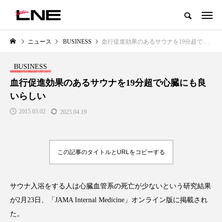
グローバルビューティ＆ヘルスケアビジネス誌
ニュース
BUSINESS
血行促進効果のあるサウナを19分超で心臓にも良いらしい
NEW POST
カテゴリー毎の最新記事
BUSINESS
LIFESTYLE
BUSINESS
血行促進効果のあるサウナを19分超で心臓にも良
いらしい
2015.03.02
2025.04.19
この記事のタイトルとURLをコピーする
SNSの「加工顔」と美容医療｜AI
GWI調査から読み解く2030年の
」
がもたらす可能性とこれから
都市型スパ――身近なウェルネ
サウナ入浴をする人は心臓血管系の死亡が少ないという研究結果
の次世代モデル
2026.07.13
が2月23日、「JAMA Internal Medicine」オンライン版に掲載され
2026.08.06
た。