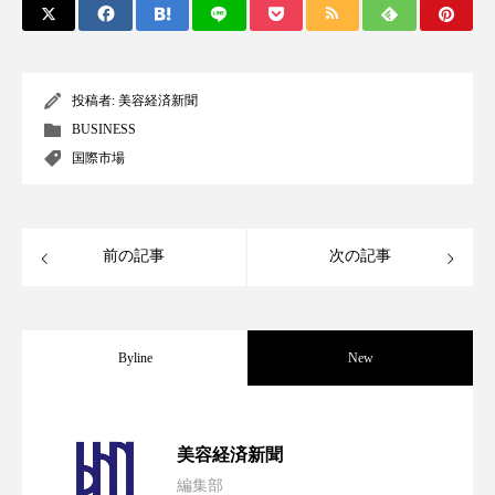
クローズアップ
ケーススタディ
コグニティブヘルス
コスト削減
投稿者:
美容経済新聞
コネクテッド・ビューティ
コミュニケーション
BUSINESS
国際市場
コルチゾール
サステナビリティ
サステナブル美容
サプライチェーン
前の記事
次の記事
サプリ
サロンクレンジング
サロン戦略
サロン経営
サロン連略
シャネル
Byline
New
スカルプ クレンジング 頻度
スカルプケア
スキンケア
スキンケア 習慣
パーフェクト社の「AI美容」事例｜「死
2026.08.04
美容経済新聞
スキンケアルーティン
ストレス
スパ
編集部