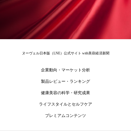
ローカル
ロンジェビティ
下半身美容
乾燥 対策 冬 スキンケア
乾燥対策
乾燥肌対策
他者との再接続
企業・経済
価格改定
保湿
保湿と香り
保湿成分
ヌーヴェル日本版（LNE）公式サイト with美容経済新聞
健康寿命
光老化
免疫 肌
企業動向・マーケット分析
冬 UVケア
冬 美容 習慣
製品レビュー・ランキング
健康美容の科学・研究成果
冬 髪 ツヤ 出す 方法
冬 髪 乾燥 改善 方法
ライフスタイルとセルフケア
冬スキンケア
冬の乾燥肌
冬の印象美
プレミアムコンテンツ
冬の準備
冬美容
冷え対策