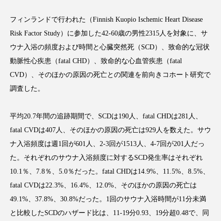
フィンランドで行われた（Finnish Kuopio Ischemic Heart Disease
Risk Factor Study）に参加した42-60歳の男性2315人を対象に、サ
ウナ入浴の頻度および時間と心臓突然死（SCD）、致命的な冠状
FEATURED
注目の企画
動脈性心疾患（fatal CHD）、致命的な心血管疾患（fatal
CVD）、そのほかの原因の死亡との関連を前向きコホート研究で
調査した。
TAG LIST
タグ一覧
平均20.7年間の追跡期間で、SCDは190人、fatal CHDは281人、
fatal CVDは407人、そのほかの原因の死亡は929人を数えた。サウ
AI
B2B
BeautyTech
ChatGPT
ナ入浴頻度は週1回が601人、2-3回が1513人、4-7回が201人だっ
た。それぞれのサウナ入浴頻度に対するSCD発生率はそれぞれ
Gemini
Instagram
SaaS
SNS
10.1％、7.8％、5.0％だった。fatal CHDは14.9%、11.5%、8.5%、
TikTok
アスタキサンチン
fatal CVDは22.3%、16.4%、12.0%、そのほかの原因の死亡は
49.1%、37.8%、30.8%だった。1回のサウナ入浴時間が11分未満
アスレジャーコスメ
アレルギー
アロマ
と比較したSCDのハザード比は、11-19分0.93、19分超0.48で、同