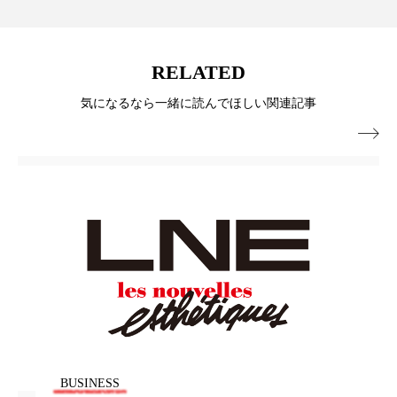
パーフェクト株式会社
バイオハッキング
バイオミメティクス
バイオミメティック
RELATED
バクチオール
バリア機能
ハロウィ
気になるなら一緒に読んでほしい関連記事

ハロウィン後スキンケア
ハロウィン翌日 肌リセット
ヒアルロン酸
ビジネスモデル
ビタミンC誘導体
ファシア
ファスティング
フィトレチノール
プチ断食
ブルーオーシャン
フレグランス 冬
プロンプト
ヘアケア
BUSINESS