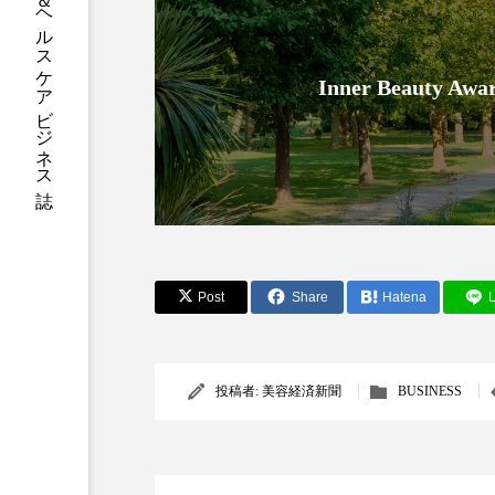
グローバルビューティ＆ヘルスケアビジネス誌
加工アプリ
加工フィルタ
Inner Beauty
外出控え
夜 スキンケア 
技術経営
技術転用
時間制限食
東洋医学
為替相場
熱中症対策
Post
Share
Hatena
L
画像解析
発酵
睡
素髪ケア やり方
紫外線
投稿者:
美容経済新聞
BUSINESS
美容業界
美的感覚
肌荒れ防止
脳
自