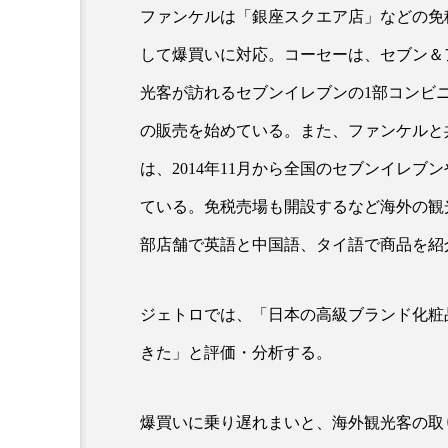
ファンケルは「銀座スクエア店」などの免
クレンジング
クローズア
して爆買いに対応。コーセーは、セブン＆
コネクテッド・ビューティ
光客が訪れるセブンイレブンの1部コンビ
サプライチェーン
サプリ
の販売を始めている。また、ファンケルと
スカルプ クレンジング 頻度
は、2014年11月から全国のセブンイレ
ている。免税売場も開設するなど海外の観
ストレス
スパ
ス
部店舗で英語と中国語、タイ語で商品を紹介
セラミド保湿
セルフケア
ディープクレンジング
デ
ジェトロでは、「日本の高級ブランド化粧
きた」と評価・分析する。
ナイトプロテイン
ナイト
バイオハッキング
バイオ
爆買いに乗り遅れまいと、海外観光客の取