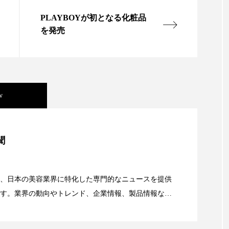
 香り 効果
需要予測
頭皮 保湿 ミスト おすすめ
PLAYBOYが初となる化粧品
を発売
香料
香水 レイヤリング
香水の持続
高市
リア機能 とは
w
美容」事例｜「死の谷」克服と酷暑を商機に変えるB2B
聞
資産38%削減――AI需要予測で猛暑の欠品と過剰在庫
、日本の美容業界に特化した専門的なニュースを提供
す。業界の動向やトレンド、企業情報、製品情報な
顔画像解析AI』が猛暑の建設現場に選ばれる理由
る幅広いテーマを取り上げています。 編集部では、美
情報収集、分析を行い、業界内外の最新情報を主に美