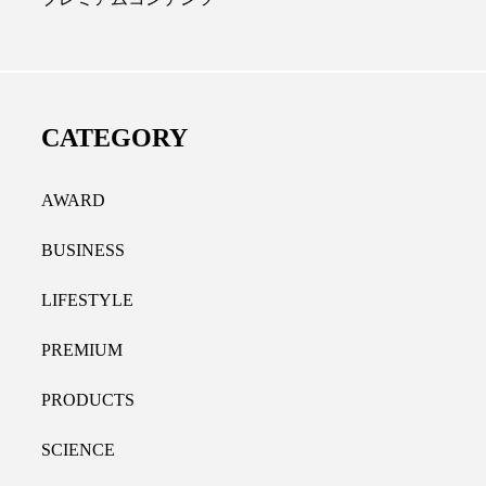
ディカルクリニック｜本郷
レチノール代替成分と
長：内科と循環器専門医の知
オールやレチナールなど
り拓く、再生医療と統合医
果と活用法
CATEGORY
たな価値
2026.07.30
.04.28
AWARD
BUSINESS
LIFESTYLE
PREMIUM
PRODUCTS
SCIENCE