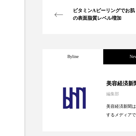
金木犀 スキンケア
金木犀
ビタミンAピーリングでお肌
の表面脂質レベル増加
香りケア
香りの重ね使い
髪 静電気 冬 対策
髪のバ
Byline
Ne
2026.08.04
パーフェクト社の「AI
美容経済新
編集部
2026.07.28
花王、化粧品事業で棚卸
SaaSモデル
美容経済新聞は
するメディアで
2026.07.20
【技術転用】ポーラの『
を防ぐDX戦略
ど、美容に関す
容業界の取材や