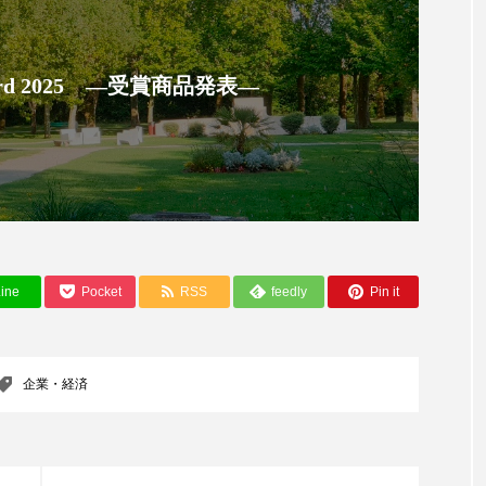
ー
加工顔
労働環境
国内市場
国際市場
 Award 2025 ―受賞商品発表―
香り
孤独
巡らせるケア
巡りケア
差別化
抗酸化
抗酸化ケア
断食
新商品
日中関係
梅雨
棚卸資産
汗ケア
温活スキンケア
物流問題
特殊メイク
猛暑
生物模倣
用
ine
Pocket
RSS
feedly
Pin it
眠
睡眠 美容 金木犀
睡眠美容
秋
秋 冷え
対策
美容
美容テック
美容と政治
美容ビジ
企業・経済
美肌習慣
美脚習慣
老化
肌ケア
肌トラブ
律神経
花王
血行促進
過剰在庫
都市型美容