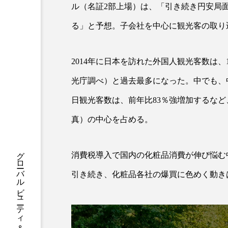
ハロウィン後スキンケア
ル（名証2部上場）は、「引き続き円安局
る」と予想。子会社を中心に観光客の取り
ファシア
ファスティング
プロンプト
ヘアケア
2014年に日本を訪れた外国人観光客数は、1
ポジショニング
ボディケ
光庁調べ）と過去最多になった。中でも、
むくみ対策
むくみ改善
日観光客数は、前年比83％強増加するなど
真）の中心を占める。
リカバリー
リカバリーウ
レチナール
レチノール
消費税導入で国内の化粧品消費が伸び悩む
乾燥対策
乾燥肌対策
引き続き、化粧品各社の爆買に色めく動き
健康寿命
光老化
冬スキンケア
冬の乾燥肌