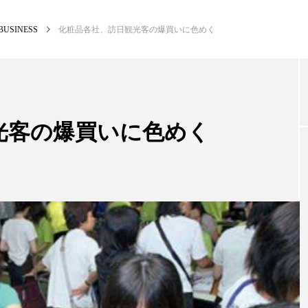
BUSINESS
化粧品各社、訪日観光客の爆買いに色めく
NEW POST
カテゴリー毎の最新記事
光客の爆買いに色めく
BUSINESS
PR