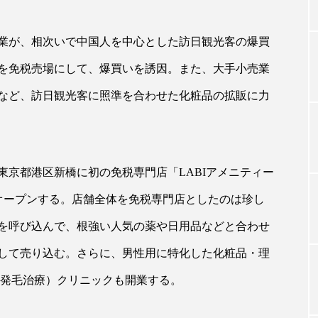
業が、相次いで中国人を中心とした訪日観光客の爆買
TAG LIST
を免税売場にして、爆買いを誘因。また、大手小売業
など、訪日観光客に照準を合わせた化粧品の拡販に力
タグ一覧
ChatGPT
Gemini
Instagram
SaaS
SN
東京都港区新橋に初の免税専門店「LABIアメニティー
ジャーコスメ
アレルギー
アロマ
アンチエイジン
旬、オープンする。店舗全体を免税専門店としたのは珍し
を呼び込んで、根強い人気の薬や日用品などと合わせ
ューティー 冷え
インナービューティーアワード2025受賞商品
して売り込む。さらに、男性用に特化した化粧品・理
ング
エイジングケア
エクソソーム
オーガニック
・発毛治療）クリニックも開業する。
ング
カカイオイル
ガジェット
キーワード