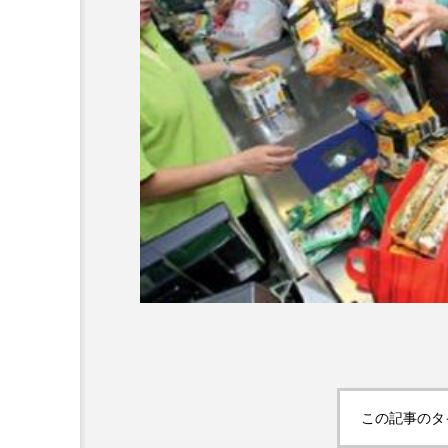
超が「ながら美容」を実
SNSの「加工顔」と美容医療
を有効に使いたい」が9
がもたらす可能性とこれか
2026.07.13
9
この記事のタ