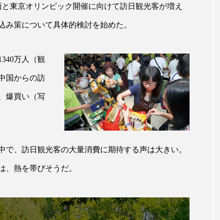
ハロウィン翌日 肌リセット
ヒアルロン酸
ビジネスモデ
面と東京オリンピック開催に向けて訪日観光客が増え
込み策について具体的検討を始めた。
フィトレチノール
プチ断食
ブルーオーシャン
ペアトリートメント
ヘッドスパ
ヘルスケア
ヘ
340万人（観
ア
ホルモン
マーケティング
マイクロスパ
中国からの訪
メンズスキンケア
メンタルケア
メンタルヘルス
、爆買い（写
ェア
リサーチ
リナロール 効果
リラクゼーション
ローカル
ロンジェビティ
下半身美容
乾燥 
中で、訪日観光客の大量消費に期待する声は大きい。
他者との再接続
企業・経済
価格改定
保湿
は、熱を帯びそうだ。
免疫 肌
冬 UVケア
冬 美容 習慣
冬 髪 ツヤ 出す 
冬の印象美
冬の準備
冬美容
冷え対策