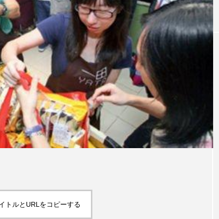
｜AI
GWI調査から読み解く2030年の都
青山メ
ら
市型スパ――身近なウェルネスの
玲 院
次世代モデル
見が切
療の新
2026.08.06
2026
FEATURED
注目の企画
イトルとURLをコピーする