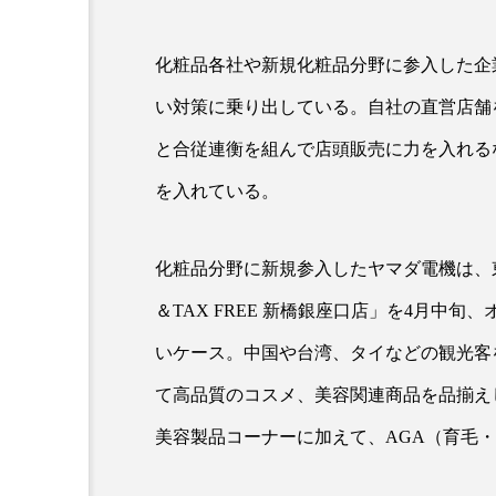
化粧品各社や新規化粧品分野に参入した企
い対策に乗り出している。自社の直営店舗
と合従連衡を組んで店頭販売に力を入れる
を入れている。
AI
B2B
BeautyTech
化粧品分野に新規参入したヤマダ電機は、
アスタキサンチン
アスレ
＆TAX FREE 新橋銀座口店」を4月中
いケース。中国や台湾、タイなどの観光客
インタビュー
インナービ
て高品質のコスメ、美容関連商品を品揃え
ウェルネス
ウェルビーイ
美容製品コーナーに加えて、AGA（育毛
カウンセラー
カウンセリ