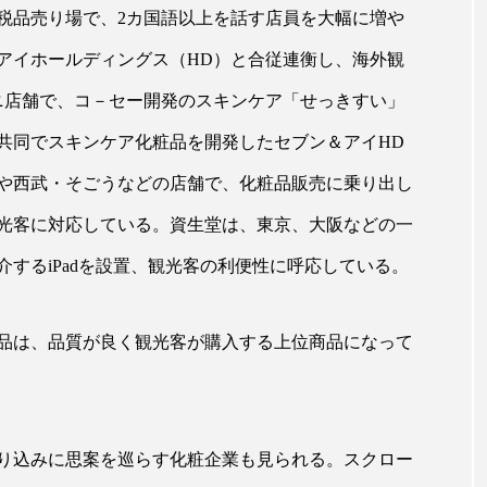
税品売り場で、2カ国語以上を話す店員を大幅に増や
ップ
ケーススタディ
コグニティブヘルス
コスト
アイホールディングス（HD）と合従連衡し、海外観
コミュニケーション
コルチゾール
サステナビリティ
ニ店舗で、コ－セー開発のスキンケア「せっきすい」
サロンクレンジング
サロン戦略
サロン経営
共同でスキンケア化粧品を開発したセブン＆アイHD
スカルプケア
スキンケア
スキンケア 習慣
ス
ブンや西武・そごうなどの店舗で、化粧品販売に乗り出し
光客に対応している。資生堂は、東京、大阪などの一
マートウォッチ
スマートパッチ
スマートリング
セ
するiPadを設置、観光客の利便性に呼応している。
ソーシャルウェルネス
ソーシャルコマース
タン
ジタルデトックス
デトックス
ドライヤー 温度 髪 ダメー
品は、品質が良く観光客が購入する上位商品になって
ルーティン 金木犀
パーソナライズ
バーチャルメイク
ミメティクス
バイオミメティック
バクチオール
り込みに思案を巡らす化粧企業も見られる。スクロー