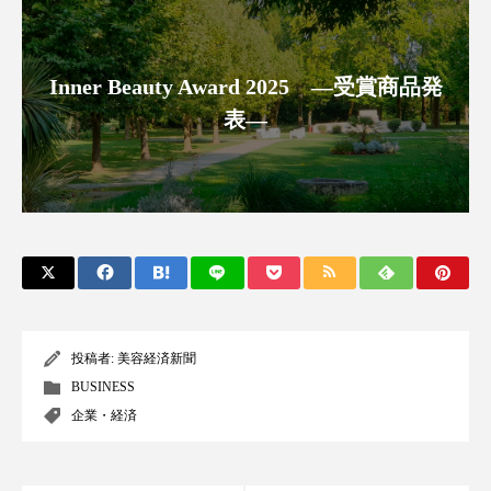
クローズアップ
ケーススタディ
コグニティブヘルス
コスト削減
Inner Beauty Award 2025 ―受賞商品発
コネクテッド・ビューティ
コミュニケーション
表―
コルチゾール
サステナビリティ
サステナブル美容
サプライチェーン
サプリ
サロンクレンジング
サロン戦略
サロン経営
サロン連略
シャネル
投稿者:
美容経済新聞
スカルプ クレンジング 頻度
スカルプケア
BUSINESS
企業・経済
スキンケア
スキンケア 習慣
スキンケアルーティン
ストレス
スパ