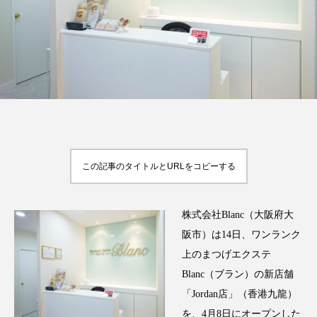
FEATURED
注目の企画
TAG LIST
タグ一覧
この記事のタイトルとURLをコピーする
AI
B2B
BeautyTech
ChatGPT
株式会社Blanc（大阪府大
Gemini
Instagram
SaaS
SNS
阪市）は14日、ワンランク
上のまつげエクステ
TikTok
アスタキサンチン
Blanc（ブラン）の新店舗
「Jordan店」（香港九龍）
アスレジャーコスメ
アレルギー
アロマ
を、4月8日にオープンした