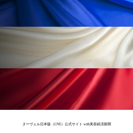
ローカル
ロンジェビティ
下半身美容
乾燥 対策 冬 スキンケア
乾燥対策
乾燥肌対策
他者との再接続
企業・経済
価格改定
保湿
保湿と香り
保湿成分
健康寿命
光老化
免疫 肌
冬 UVケア
冬 美容 習慣
冬 髪 ツヤ 出す 方法
冬 髪 乾燥 改善 方法
冬スキンケア
冬の乾燥肌
冬の印象美
冬の準備
冬美容
冷え対策
ヌーヴェル日本版（LNE）公式サイト with美容経済新聞