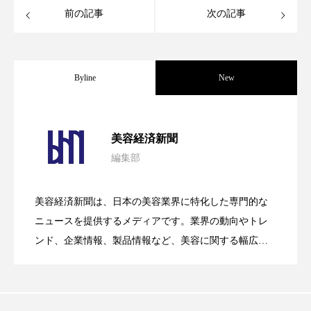
前の記事
次の記事
スマートウォッチ
スマートパッチ
スマートリング
セーフプレイス
セラミド
Byline
New
セラミド保湿
セルフケア
パーフェクト社の「AI美容」事例｜「死
2026.08.04
ソーシャルウェルネス
ソーシャルコマース
美容経済新聞
タンパク質
ディープクレンジング
編集部
花王、化粧品事業で棚卸資産38%削減
2026.07.28
の谷」克服と酷暑を商機に変えるB2B
デジタルデトックス
デトックス
美容経済新聞は、日本の美容業界に特化した専門的な
【技術転用】ポーラの『顔画像解析AI』
2026.07.20
――AI需要予測で猛暑の欠品と過剰在庫
ニュースを提供するメディアです。業界の動向やトレ
SaaSモデル
ドライヤー 温度 髪 ダメージ
ナイアシンアミド
ンド、企業情報、製品情報など、美容に関する幅広い
ナイトプロテイン
ナイトルーティン 金木犀
テーマを取り上げています。 編集部では、美容業界の
が猛暑の建設現場に選ばれる理由
を防ぐDX戦略
取材や情報収集、分析を行い、業界内外の最新情報を
パーソナライズ
バーチャルメイク
主に美容業界関係者に向けて発信しています。私たち