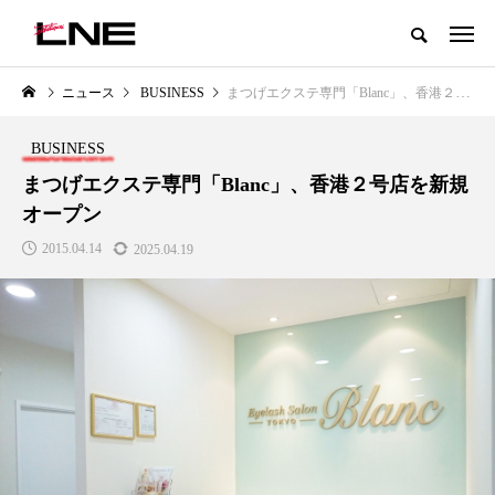
グローバルビューティ＆ヘルスケアビジネス誌
ニュース
BUSINESS
まつげエクステ専門「Blanc」、香港２号店を新規オープン
NEW POST
カテゴリー毎の最新記事
BUSINESS
LIFESTYLE
BUSINESS
まつげエクステ専門「Blanc」、香港２号店を新規
オープン
2015.04.14
2025.04.19
SNSの「加工顔」と美容医療｜AI
GWI調査から読み解く2030年の
」
がもたらす可能性とこれから
都市型スパ――身近なウェルネ
の次世代モデル
2026.07.13
2026.08.06