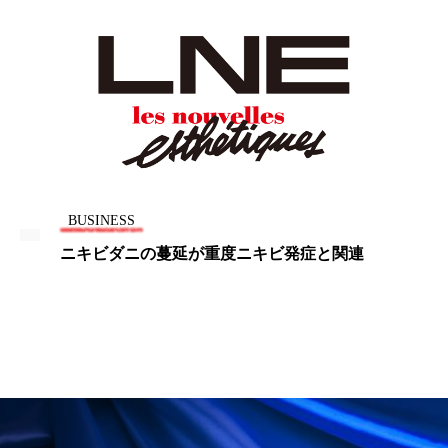
ペアトリートメント
ヘッドスパ
ヘルスケア
ヘルスビューティー
ポジショニング
ボディケア
ホルモン
マーケティング
マイクロスパ
マネジメント
むくみ対策
むくみ改善
BUSINESS
メンズスキンケア
メンタルケア
ニキビダニの蔓延が重度ニキビ発症と関連
メンタルヘルス
ライフスタイル
リカバリー
リカバリーウェア
リサーチ
リナロール 効果
リラクゼーション
リラックス効果
レチナール
レチノール