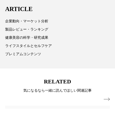
は「キレイをふやす」を企業理念として信頼性の高い
パーフェクト株式会社
バイオハッキング
ARTICLE
情報提供を通じて美容業界の発展に貢献すべく努力し
バイオミメティクス
バイオミメティック
ています。
企業動向・マーケット分析
バクチオール
バリア機能
ハロウィ
製品レビュー・ランキング
健康美容の科学・研究成果
ハロウィン後スキンケア
ライフスタイルとセルフケア
ハロウィン翌日 肌リセット
ヒアルロン酸
プレミアムコンテンツ
ビジネスモデル
ビタミンC誘導体
ファシア
ファスティング
フィトレチノール
RELATED
気になるなら一緒に読んでほしい関連記事
プチ断食
ブルーオーシャン

フレグランス 冬
プロンプト
ヘアケア