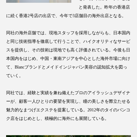
アンチエイジング
アンチソリチュード
と発表した。昨年の香港店
に続く香港2号店の出店で、今年で3店舗目の海外出店となる。
インタビュー
インナービューティー 冷え
同社の海外店舗では、現地スタッフを採用しながらも、日本国内
インナービューティーアワード2025受賞商品
と同じ技術指導を徹底して行うことで、ハイクオリティなサービ
ウェアラブルデバイス
ウェルネス
スを提供し、その技術は現地でも高く評価されている。今後も日
本国内をはじめ、中国・東南アジアを中心とした海外市場に向け
ウェルビーイング
エイジングケア
て、Blancブランドとメイドインジャパン美容の認知拡大を図っ
ていく。
エクソソーム
オーガニック
オゾン
同社では、経験と実績を兼ね備えたプロのアイラッシュデザイナ
カウンセラー
カウンセリング
ーが、顧客一人ひとりの要望を実現し、瞳の美しさを際立たせる
カカイオイル
ガジェット
キーワード
魅力的なまつげエクステを提案している。2012年のタイのバンコ
ク店をはじめとし、積極的に海外にも展開している。
クルエルティフリー
クレンジング