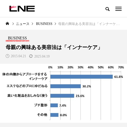
グローバルビューティ＆ヘルスケアビジネス誌
ニュース
BUSINESS
母親の興味ある美容法は「インナーケア」
NEW POST
カテゴリー毎の最新記事
BUSINESS
LIFESTYLE
BUSINESS
母親の興味ある美容法は「インナーケア」
2015.04.21
2025.04.19
SNSの「加工顔」と美容医療｜AI
GWI調査から読み解く2030年の
」
がもたらす可能性とこれから
都市型スパ――身近なウェルネ
の次世代モデル
2026.07.13
2026.08.06