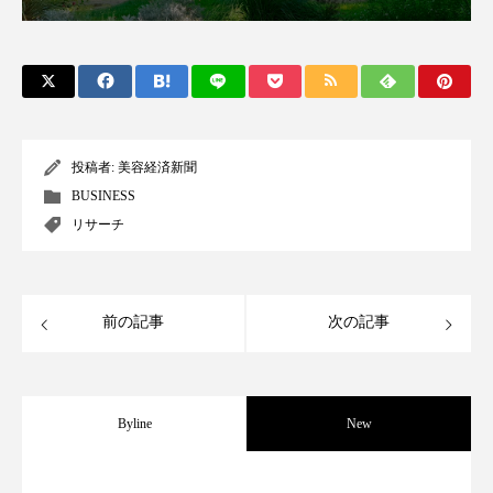
クローズアップ
ケーススタディ
コグニティブヘルス
コスト削減
コネクテッド・ビューティ
コミュニケーション
コルチゾール
サステナビリティ
投稿者:
美容経済新聞
BUSINESS
サステナブル美容
サプライチェーン
リサーチ
サプリ
サロンクレンジング
サロン戦略
サロン経営
サロン連略
シャネル
前の記事
次の記事
スカルプ クレンジング 頻度
スカルプケア
スキンケア
スキンケア 習慣
Byline
New
スキンケアルーティン
ストレス
スパ
パーフェクト社の「AI美容」事例｜「死