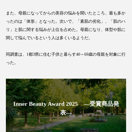
アンチエイジング
アンチソリチュード
また、母親になってからの美容の悩みを聞いたところ、最も多か
インタビュー
インナービューティー 冷え
ったのは「体形」となった。次いで、「素肌の劣化」、「肌のハ
リ」と肌に関する悩みが上位を占めた。母親になり、体型や肌に
インナービューティーアワード2025受賞商品
関して悩んでいるという人は多くいるようだ。
ウェアラブルデバイス
ウェルネス
同調査は、1都3県に住む子供と暮らす40～69歳の母親を対象に行
ウェルビーイング
エイジングケア
った。
エクソソーム
オーガニック
オゾン
カウンセラー
カウンセリング
Inner Beauty Award 2025 ―受賞商品発
カカイオイル
ガジェット
キーワード
表―
クルエルティフリー
クレンジング