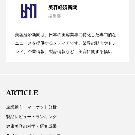
2026.08.04
美容経済新聞
スマートウォッチ
スマートパッチ
編集部
花王、化粧品事業で棚卸資産38%削減
2026.07.28
の谷」克服と酷暑を商機に変えるB2B
スマートリング
セーフプレイス
セラミド
美容経済新聞は、日本の美容業界に特化した専門的な
セラミド保湿
セルフケア
【技術転用】ポーラの『顔画像解析AI』
2026.07.20
――AI需要予測で猛暑の欠品と過剰在庫
ニュースを提供するメディアです。業界の動向やトレ
SaaSモデル
ンド、企業情報、製品情報など、美容に関する幅広い
ソーシャルウェルネス
ソーシャルコマース
テーマを取り上げています。 編集部では、美容業界の
が猛暑の建設現場に選ばれる理由
を防ぐDX戦略
タンパク質
ディープクレンジング
取材や情報収集、分析を行い、業界内外の最新情報を
主に美容業界関係者に向けて発信しています。私たち
デジタルデトックス
デトックス
は「キレイをふやす」を企業理念として信頼性の高い
ARTICLE
情報提供を通じて美容業界の発展に貢献すべく努力し
ドライヤー 温度 髪 ダメージ
ナイアシンアミド
ています。
企業動向・マーケット分析
ナイトプロテイン
ナイトルーティン 金木犀
製品レビュー・ランキング
パーソナライズ
バーチャルメイク
健康美容の科学・研究成果