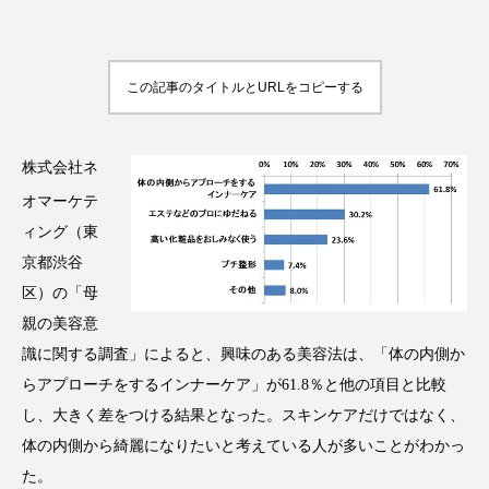
この記事のタイトルとURLをコピーする
FEATURED
注目の企画
株式会社ネ
オマーケテ
TAG LIST
タグ一覧
ィング（東
京都渋谷
区）の「母
AI
B2B
BeautyTech
ChatGPT
親の美容意
Gemini
Instagram
SaaS
SNS
識に関する調査」によると、興味のある美容法は、「体の内側か
らアプローチをするインナーケア」が61.8％と他の項目と比較
TikTok
アスタキサンチン
し、大きく差をつける結果となった。スキンケアだけではなく、
体の内側から綺麗になりたいと考えている人が多いことがわかっ
アスレジャーコスメ
アレルギー
アロマ
た。