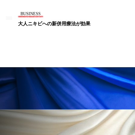
ペアトリートメント
ヘッドスパ
BUSINESS
ヘルスケア
ヘルスビューティー
大人ニキビへの新併用療法が効果
ポジショニング
ボディケア
ホルモン
マーケティング
マイクロスパ
マネジメント
むくみ対策
むくみ改善
メンズスキンケア
メンタルケア
メンタルヘルス
ライフスタイル
リカバリー
リカバリーウェア
リサーチ
リナロール 効果
リラクゼーション
リラックス効果
レチナール
レチノール