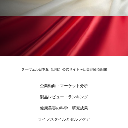
ローカル
ロンジェビティ
下半身美容
乾燥 対策 冬 スキンケア
乾燥対策
乾燥肌対策
他者との再接続
企業・経済
価格改定
保湿
保湿と香り
保湿成分
健康寿命
光老化
免疫 肌
ヌーヴェル日本版（LNE）公式サイト with美容経済新聞
冬 UVケア
冬 美容 習慣
企業動向・マーケット分析
冬 髪 ツヤ 出す 方法
冬 髪 乾燥 改善 方法
製品レビュー・ランキング
冬スキンケア
冬の乾燥肌
冬の印象美
健康美容の科学・研究成果
冬の準備
冬美容
冷え対策
ライフスタイルとセルフケア