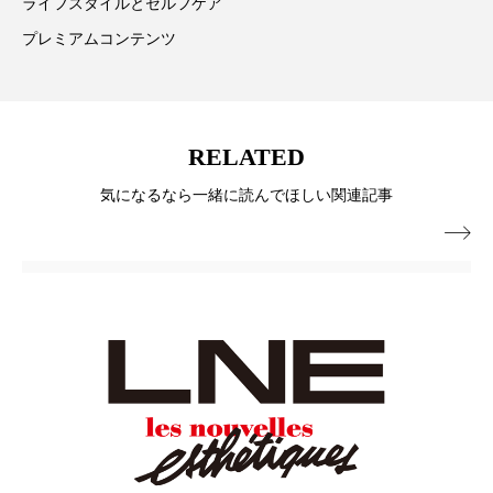
ライフスタイルとセルフケア
パーフェクト株式会社
バイオハッキング
プレミアムコンテンツ
バイオミメティクス
バイオミメティック
バクチオール
バリア機能
ハロウィ
RELATED
ハロウィン後スキンケア
気になるなら一緒に読んでほしい関連記事
ハロウィン翌日 肌リセット
ヒアルロン酸

ビジネスモデル
ビタミンC誘導体
ファシア
ファスティング
フィトレチノール
プチ断食
ブルーオーシャン
フレグランス 冬
プロンプト
ヘアケア