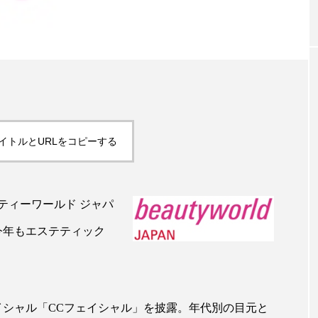
｜AI
GWI調査から読み解く2030年の都
青山メ
ら
市型スパ――身近なウェルネスの
玲 院
次世代モデル
見が切
療の新
2026.08.06
2026
イトルとURLをコピーする
FEATURED
ティーワールド ジャパ
、今年もエステティック
注目の企画
イシャル「CCフェイシャル」を披露。年代別の目元と