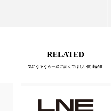
て信頼性の高い情報提供を通じて美容業界の発展に貢
ー
加工顔
労働環境
国内市場
国際市場
ています。
香り
孤独
巡らせるケア
巡りケア
差別化
抗酸化
抗酸化ケア
断食
新商品
日中関係
梅雨
棚卸資産
汗ケア
温活スキンケア
RELATED
物流問題
特殊メイク
猛暑
生物模倣
用
気になるなら一緒に読んでほしい関連記事
眠
睡眠 美容 金木犀
睡眠美容
秋
秋 冷え
対策
美容
美容テック
美容と政治
美容ビジ
美肌習慣
美脚習慣
老化
肌ケア
肌トラブ
律神経
花王
血行促進
過剰在庫
都市型美容