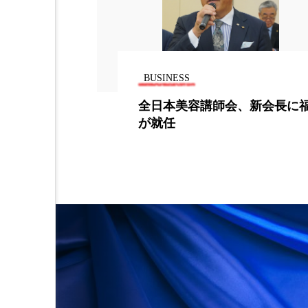
金木犀 スキンケア
金木犀
香りケア
香りの重ね使い
BUSINESS
髪 静電気 冬 対策
髪のバ
会長に福島氏
インターパルファム、2020年
収だが第4四半期回復の兆し