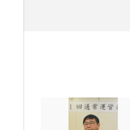
を企業理念とし
加工アプリ
加工フィルタ
献すべく努力し
外出控え
夜 スキンケア 
技術経営
技術転用
時間制限食
東洋医学
為替相場
熱中症対策
画像解析
発酵
睡
素髪ケア やり方
紫外線
美容業界
美的感覚
肌荒れ防止
脳
自