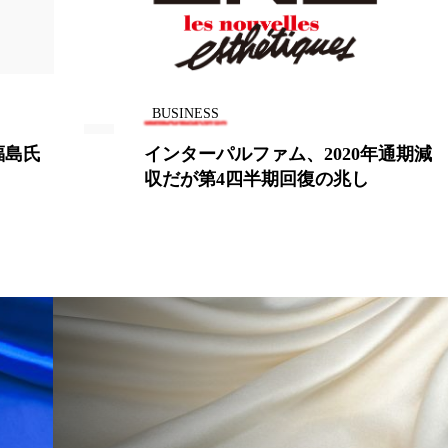
 香り 効果
需要予測
頭皮 保湿 ミスト おすすめ
香料
香水 レイヤリング
香水の持続
高市
BUSINESS
リア機能 とは
通期減
目にいい薬用植物の探索結果