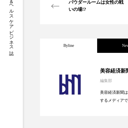
グローバルビューティ＆ヘルスケアビジネス誌
ハロウィン後スキンケア
パウダールームは女性の戦
いの場!?
ファシア
ファスティング
プロンプト
ヘアケア
ポジショニング
ボディケ
Byline
Ne
むくみ対策
むくみ改善
2026.08.04
パーフェクト社の「AI
リカバリー
リカバリーウ
美容経済新
編集部
レチナール
レチノール
2026.07.28
花王、化粧品事業で棚卸
SaaSモデル
美容経済新聞は
乾燥対策
乾燥肌対策
するメディアで
2026.07.20
【技術転用】ポーラの『
を防ぐDX戦略
ど、美容に関す
健康寿命
光老化
容業界の取材や
冬スキンケア
冬の乾燥肌
容業界関係者に