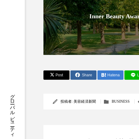
クレンジング
クローズア
Inner Beauty
コネクテッド・ビューティ
サプライチェーン
サプリ
スカルプ クレンジング 頻度
ストレス
スパ
ス
Post
Share
Hatena
L
セラミド保湿
セルフケア
ディープクレンジング
デ
投稿者:
美容経済新聞
BUSINESS
ナイトプロテイン
ナイト
バイオハッキング
バイオ