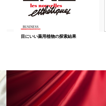
香り
香り メンタルケア
政権
高齢社会
BUSINESS
美容関連の情報を収集する男性は5割
弱、女性は8割