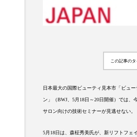
超が「ながら美容」を実
SNSの「加工顔」と美容医療
を有効に使いたい」が9
がもたらす可能性とこれか
2026.07.13
9
この記事のタ
日本最大の国際ビューティ見本市「ビュー
ン」（BWJ、5月18日～20日開催）では
サロン向けの技術セミナーが見逃せない。
5月18日は、森柾秀美氏が、新リフトフェ