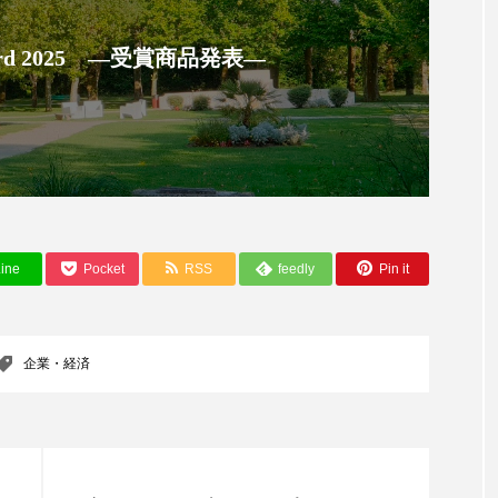
ップ
ケーススタディ
コグニティブヘルス
コスト
 Award 2025 ―受賞商品発表―
コミュニケーション
コルチゾール
サステナビリティ
サロンクレンジング
サロン戦略
サロン経営
スカルプケア
スキンケア
スキンケア 習慣
ス
マートウォッチ
スマートパッチ
スマートリング
セ
ine
Pocket
RSS
feedly
Pin it
ソーシャルウェルネス
ソーシャルコマース
タン
ジタルデトックス
デトックス
ドライヤー 温度 髪 ダメー
企業・経済
ルーティン 金木犀
パーソナライズ
バーチャルメイク
ミメティクス
バイオミメティック
バクチオール