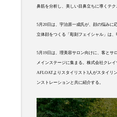
鼻筋を分析し、美しい目鼻立ちに導くテク
5月20日は、宇治原一成氏が、顔の悩み
立体顔をつくる「彫刻フェイシャル」は、
5月19日は、理美容サロン向けに、客と
AI
B2B
BeautyTech
メインステージに集まる。株式会社クレイ
アスタキサンチン
アスレ
AFLOATよりスタイリスト3人がスタイ
ンストレーションと共に紹介する。
インタビュー
インナービ
ウェルネス
ウェルビーイ
カウンセラー
カウンセリ