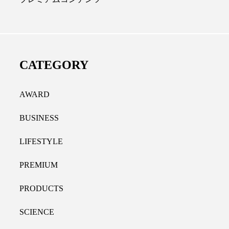
ディカルクリニック｜本郷
レチノール代替成分と
長：内科と循環器専門医の知
オールやレチナールなど
り拓く、再生医療と統合医
果と活用法
CATEGORY
たな価値
2026.07.30
.04.28
AWARD
BUSINESS
LIFESTYLE
PREMIUM
PRODUCTS
SCIENCE