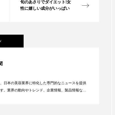
ハロウィン翌日 肌リセット
ヒアルロン酸
ビジネスモデ
旬のあさりでダイエット!女
性に嬉しい成分がいっぱい
フィトレチノール
プチ断食
ブルーオーシャン
ペアトリートメント
ヘッドスパ
ヘルスケア
ヘ
ア
ホルモン
マーケティング
マイクロスパ
w
メンズスキンケア
メンタルケア
メンタルヘルス
美容」事例｜「死の谷」克服と酷暑を商機に変えるB2B
ェア
リサーチ
リナロール 効果
リラクゼーション
聞
ローカル
ロンジェビティ
下半身美容
乾燥 
資産38%削減――AI需要予測で猛暑の欠品と過剰在庫
、日本の美容業界に特化した専門的なニュースを提供
他者との再接続
企業・経済
価格改定
保湿
す。業界の動向やトレンド、企業情報、製品情報な
顔画像解析AI』が猛暑の建設現場に選ばれる理由
る幅広いテーマを取り上げています。 編集部では、美
免疫 肌
冬 UVケア
冬 美容 習慣
冬 髪 ツヤ 出す 
情報収集、分析を行い、業界内外の最新情報を主に美
冬の印象美
冬の準備
冬美容
冷え対策
向けて発信しています。私たちは「キレイをふやす」