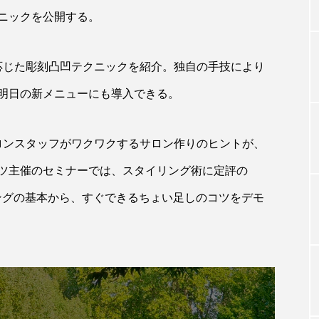
ニックを公開する。
TAG LIST
に応じた彫刻凸凹テクニックを紹介。独自の手技により
明日の新メニューにも導入できる。
タグ一覧
サロンスタッフがワクワクするサロン作りのヒントが、
ChatGPT
Gemini
Instagram
SaaS
SN
ツ主催のセミナーでは、スタイリング術に定評の
ジャーコスメ
アレルギー
アロマ
アンチエイジン
リングの基本から、すぐできるちょい足しのコツをデモ
ューティー 冷え
インナービューティーアワード2025受賞商品
ング
エイジングケア
エクソソーム
オーガニック
ング
カカイオイル
ガジェット
キーワード