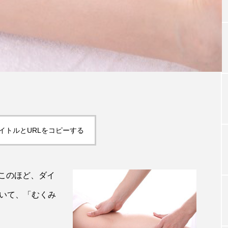
TAG LIST
タグ一覧
ChatGPT
Gemini
Instagram
SaaS
SN
イトルとURLをコピーする
ジャーコスメ
アレルギー
アロマ
アンチエイジン
ューティー 冷え
インナービューティーアワード2025受賞商品
このほど、ダイ
ング
エイジングケア
エクソソーム
オーガニック
において、「むくみ
ング
カカイオイル
ガジェット
キーワード
。