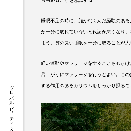
ら温めることを意識する。
ハロウィン後スキンケア
ファシア
ファスティング
睡眠不足の時に、顔がむくんだ経験のある
プロンプト
ヘアケア
が十分に取れていないと代謝が悪くなり、
まう。質の良い睡眠を十分に取ることが大
ポジショニング
ボディケ
むくみ対策
むくみ改善
軽い運動やマッサージをすることも心がけ
リカバリー
リカバリーウ
呂上がりにマッサージを行うとよい。この
グローバルビューティ＆ヘルスケアビジネス誌
レチナール
レチノール
する作用のあるカリウムをしっかり摂るこ
乾燥対策
乾燥肌対策
健康寿命
光老化
冬スキンケア
冬の乾燥肌