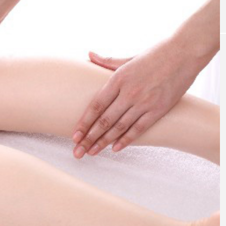
｜AI
GWI調査から読み解く2030年の都
青山メ
ら
市型スパ――身近なウェルネスの
玲 院
次世代モデル
見が切
療の新
2026.08.06
2026
FEATURED
注目の企画