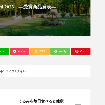
 Award 2025 ―受賞商品発表―
ー
加工顔
労働環境
国内市場
国際市場
香り
孤独
巡らせるケア
巡りケア
差別化
抗酸化
抗酸化ケア
断食
新商品
日中関係
梅雨
棚卸資産
汗ケア
温活スキンケア
ine
Pocket
RSS
feedly
Pin it
物流問題
特殊メイク
猛暑
生物模倣
用
眠
睡眠 美容 金木犀
睡眠美容
秋
秋 冷え
ライフスタイル
対策
美容
美容テック
美容と政治
美容ビジ
美肌習慣
美脚習慣
老化
肌ケア
肌トラブ
律神経
花王
血行促進
過剰在庫
都市型美容
くるみを毎日食べると健康