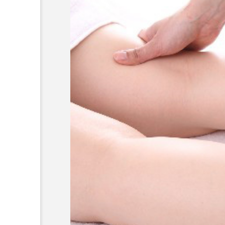
超が「ながら美容」を実
SNSの「加工顔」と美容医療
を有効に使いたい」が9
がもたらす可能性とこれか
2026.07.13
9