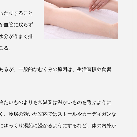
ップ
ケーススタディ
コグニティブヘルス
コスト
ったりすること
コミュニケーション
コルチゾール
サステナビリティ
が血管に戻らず
サロンクレンジング
サロン戦略
サロン経営
水分がうまく排
こる。
スカルプケア
スキンケア
スキンケア 習慣
ス
マートウォッチ
スマートパッチ
スマートリング
セ
あるが、一般的なむくみの原因は、生活習慣や食習
ソーシャルウェルネス
ソーシャルコマース
タン
ジタルデトックス
デトックス
ドライヤー 温度 髪 ダメー
冷たいものよりも常温又は温かいものを選ぶように
ルーティン 金木犀
パーソナライズ
バーチャルメイク
く、冷房の効いた室内ではストールやカーディガンな
ミメティクス
バイオミメティック
バクチオール
にゆっくり湯船に浸かるようにするなど、体の内外か